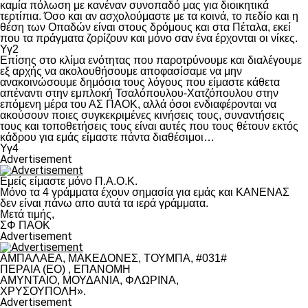
καμία πόλωση με κανέναν συνοπαδό μας για διοικητικά
τερτίπια. Όσο και αν ασχολούμαστε με τα κοινά, το πεδίο και η
θέση των Οπαδών είναι στους δρόμους και στα Πέταλα, εκεί
που τα πράγματα ζορίζουν και μόνο σαν ένα έρχονται οι νίκες.
Υγ2
Επίσης στο κλίμα ενότητας που παροτρύνουμε και διαλέγουμε
εξ αρχής να ακολουθήσουμε αποφασίσαμε να μην
ανακοινώσουμε δημόσια τους λόγους που είμαστε κάθετα
απέναντι στην εμπλοκή Τσαλόπουλου-Χατζόπουλου στην
επόμενη μέρα του ΑΣ ΠΑΟΚ, αλλά όσοι ενδιαφέρονται να
ακούσουν ποιες συγκεκριμένες κινήσεις τους, συναντήσεις
τους και τοποθετήσεις τους είναι αυτές που τους θέτουν εκτός
κάδρου για εμάς είμαστε πάντα διαθέσιμοι…
Υγ4
Advertisement
Εμείς είμαστε μόνο Π.Α.Ο.Κ.
Μόνο τα 4 γράμματα έχουν σημασία για εμάς και ΚΑΝΕΝΑΣ
δεν είναι πάνω απο αυτά τα ιερά γράμματα.
Μετά τιμής,
ΣΦ ΠΑΟΚ
Advertisement
ΑΜΠΑΛΑΕΑ, ΜΑΚΕΔΟΝΕΣ, ΤΟΥΜΠΑ, #031#
ΠΕΡΑΙΑ (ΕΟ) , ΕΠΑΝΟΜΗ
ΑΜΥΝΤΑΙΟ, ΜΟΥΔΑΝΙΑ, ΦΛΩΡΙΝΑ,
ΧΡΥΣΟΥΠΟΛΗ».
Advertisement