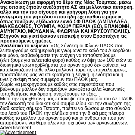
Ανακοίνωση με αφορμή το θέμα της Νέας Τούμπας, μέσω
της οποίας ζητούν ανεξάρτητο ΑΣ και μελλοντικά αυτάρκη,
αλλά και την πιο σίγουρη και γρήγορη λύση για την
ανέγερση του γηπέδου «που ήδη έχει καθυστερήσει»,
όπως τονίζουν, εξέδωσαν εννιά ΣΦ ΠΑΟΚ (ΑΜΠΑΛΑΕΑ,
ΜΑΚΕΔΟΝΕΣ, ΤΟΥΜΠΑ, #031# ΠΕΡΑΙΑ (ΕΟ), ΕΠΑΝΟΜΗ,
ΑΜΥΝΤΑΙΟ, ΜΟΥΔΑΝΙΑ, ΦΛΩΡΙΝΑ ΚΑΙ ΧΡΥΣΟΥΠΟΛΗΣ).
Εξηγούν και γιατί έκαναν επίσκεψη στον Ερασιτέχνη τις
προηγούμενες ημέρες.
Αναλυτικά το κείμενο:
«Ως Σύνδεσμοι Φίλων ΠΑΟΚ που
λειτουργούμε καθημερινά με γνώμωνα το καλό του Δικεφάλου
και μόνο, αισθανόμαστε την ανάγκη να τοποθετηθούμε
(ελπίζουμε για τελευταία φορά) καθώς εν όψη των 100 ετών τα
διοικητικά εσωπροβλήματα του οργανισμού δεν φαίνεται να
καταλαγιάζουν (κάθε άλλο μάλλον) παρά τις επανειλημμένες
προσπάθειες μας να επικρατήσει η λογική, η ενότητα και η
υγιείς σκέψη προς συμφέρουν του ΠΑΟΚ μας.
Χωρίς να μακρηγορούμε καθώς στις περιστάσεις που
βιώνουμε μάλλον δεν αρμόζουν μανιφέστα αλλά λακωνικές
τοποθετήσεις και δράση, αναφέρουμε τα εξής.
Μετά την προχθεσινή μας επίσκεψη στα γραφεία του ΑΣ ΠΑΟΚ,
την διακοπή του διοικητικού συμβουλίου και την συνέχιση της
διαδικασίας σήμερα Τέταρτη, πρέπει να δώσουμε στο σύνολο
του λαού του ΠΑΟΚ την αλήθεια από την δικιά μας πλευρά
καθώς το μέλλον του οργανισμού και οι άνθρωποι που τον
απαρτίζουν είναι θέμα όλων και όχι μόνο των οργανωμένων.
Advertisement