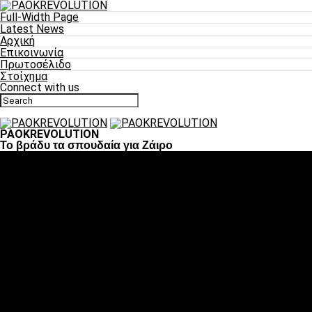
Full-Width Page
Latest News
Αρχική
Επικοινωνία
Πρωτοσέλιδο
Στοίχημα
Connect with us
PAOKREVOLUTION
Το βράδυ τα σπουδαία για Ζάιρο
Ποδόσφαιρο
«Πλέον έχουμε αλλάξει σαν ομάδα, παίξαμε σαν ένα»
«Το πιο σημαντικό είναι η αυτοπεποίθηση των
ποδοσφαιριστών»
«Πάμε να διεκδικήσουμε την οκτάδα»
«Είναι απόλαυση να παίζεις για τον κόσμο του ΠΑΟΚ»
«Θα τα δώσουμε όλα κόντρα στη Λιόν για την οκτάδα»
Μπάσκετ