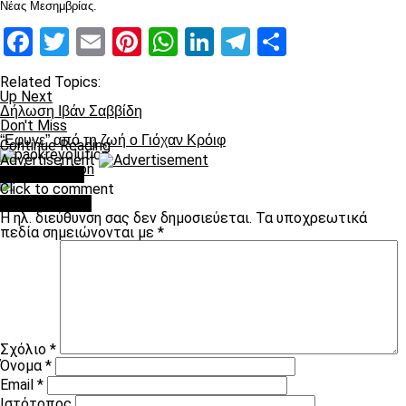
Νέας Μεσημβρίας.
Facebook
Twitter
Email
Pinterest
WhatsApp
LinkedIn
Telegram
Μοιραστ
Related Topics:
Up Next
Δήλωση Ιβάν Σαββίδη
Don't Miss
“Εφυγε” από τη ζωή ο Γιόχαν Κρόιφ
Continue Reading
Advertisement
paokrevolution
You may like
Click to comment
Leave a Reply
Η ηλ. διεύθυνση σας δεν δημοσιεύεται.
Τα υποχρεωτικά
πεδία σημειώνονται με
*
Σχόλιο
*
Όνομα
*
Email
*
Ιστότοπος