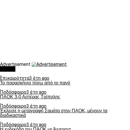
Advertisement
Τάσεις
Επικαιρότητα
3 έτη ago
Το παρασκήνιο πίσω από το πανό
Ποδόσφαιρο
3 έτη ago
ΠΑΟΚ 3-0 Αστέρας Τρίπολης
Ποδόσφαιρο
3 έτη ago
Έκλεισε η μεταγραφή Σαμάτα στον ΠΑΟΚ, μένουν τα
διαδικαστικά
Ποδόσφαιρο
3 έτη ago
Η ενδεκάδα του ΠΑΟΚ με Άιντραχτ