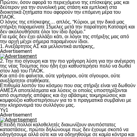
Πρώτον, όσον αφορά το περιεχόμενο της επίσκεψης μας και
δεύτερον για την συνολική μας στάση και εμπλοκή στα
διοικητικά ζητήματα που αφορούν την επόμενη μέρα του
ΠΑΟΚ.
Ο λόγος της επίσκεψης… απλός, “Κύριοι, με την δικιά μας
στήριξη παραμείνατε 15μελες μετά την παραίτηση Κατσαρή και
δεν ακολουθήσατε όλοι τον ίδιο δρόμο.”
Για εμάς δεν έχει αλλάξει κάτι, οι λόγοι της στήριξης μας από
την αρχή μέχρι σήμερα παραμένουν ίδιοι.
1. Ανεξάρτητος ΑΣ και μελλοντικά αυτάρκης,
Advertisement
2. Την πιο σίγουρη και την πιο γρήγορη λύση για την ανέγερση
της νέας Τούμπας που ήδη έχει καθυστερήσει πολύ να δωθεί
στον λαό του ΠΑΟΚ.
Και από ότι φαίνεται, ούτε γρήγοροι, ούτε σίγουροι, ούτε
ανεξάρτητοι σταθήκατε.
Επιθυμία λοιπόν του κόσμου που σας στήριξε είναι να δωθούν
ΑΜΕΣΑ αποτελέσματα και λύσεις οι οποίες υποστηρίζονται
από συμπαγής απόψεις και όχι αβάσιμες τεκμηριώσεις και
κομφούζιο καθυστερήσεων για το τι πραγματικά συμβαίνει με
την κληρονομιά του συλλόγου μας.
Υγ1
Advertisement
Επειδή πολλοί καλοθελητές διαιωνίζουν ανυπόστατες
καταστάσεις, πρώτοι δηλώνουμε πως δεν έχουμε σκοπό να
οδηγήσουμε αλλά ούτε και να οδηγηθούμε σε καμία κόντρα και