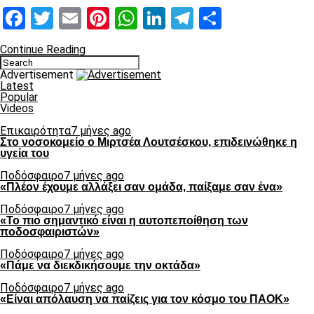
Facebook
Twitter
Email
Pinterest
WhatsApp
LinkedIn
Telegram
Μοιραστ
Continue Reading
Advertisement
Latest
Popular
Videos
Επικαιρότητα
7 μήνες ago
Στο νοσοκομείο ο Μιρτσέα Λουτσέσκου, επιδεινώθηκε η
υγεία του
Ποδόσφαιρο
7 μήνες ago
«Πλέον έχουμε αλλάξει σαν ομάδα, παίξαμε σαν ένα»
Ποδόσφαιρο
7 μήνες ago
«Το πιο σημαντικό είναι η αυτοπεποίθηση των
ποδοσφαιριστών»
Ποδόσφαιρο
7 μήνες ago
«Πάμε να διεκδικήσουμε την οκτάδα»
Ποδόσφαιρο
7 μήνες ago
«Είναι απόλαυση να παίζεις για τον κόσμο του ΠΑΟΚ»