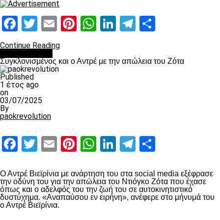
Facebook
Twitter
Email
Pinterest
WhatsApp
LinkedIn
Telegram
Μοιραστ
Continue Reading
Επικαιρότητα
Συγκλονισμένος και ο Αντρέ με την απώλεια του Ζότα
Published
1 έτος ago
on
03/07/2025
By
paokrevolution
Facebook
Twitter
Email
Pinterest
WhatsApp
LinkedIn
Telegram
Μοιραστ
Ο Αντρέ Βιεϊρίνια με ανάρτηση του στα social media εξέφρασε
την οδύνη του για την απώλεια του Ντιόγκο Ζότα που έχασε
όπως και ο αδελφός του την ζωή του σε αυτοκινητιστικό
δυστύχημα. «Αναπαύσου εν ειρήνη», ανέφερε στο μήνυμά του
ο Αντρέ Βιεϊρίνια.