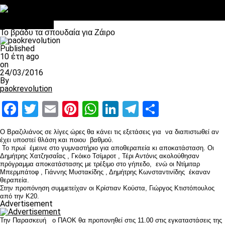
Στο OPEN τα προκριματικά, στη NOVA τα του πρωταθλήματος
Σαν σήμερα: Οταν “έφυγε” ο Λόραντ
Επικαιρότητα
Το βράδυ τα σπουδαία για Ζάιρο
Published
10 έτη ago
on
24/03/2016
By
paokrevolution
Facebook
Twitter
Email
Pinterest
WhatsApp
LinkedIn
Telegram
Μοιραστ
Ο Βραζιλιάνος σε λίγες ώρες θα κάνει τις εξετάσεις για να διαπιστωθεί αν
έχει υποστεί θλάση και ποιου βαθμού.
Το πρωί έμεινε στο γυμναστήριο για αποθεραπεία κι αποκατάσταση. Οι
Δημήτρης Χατζηισαΐας , Γκόικο Τσίμιροτ , Τέρι Αντόνις ακολούθησαν
πρόγραμμα αποκατάστασης με τρέξιμο στο γήπεδο, ενώ οι Ντίμιταρ
Μπερμπάτοφ , Γιάννης Μυστακίδης , Δημήτρης Κωνσταντινίδης έκαναν
θεραπεία.
Στην προπόνηση συμμετείχαν οι Κρίστιαν Κούστα, Γιώργος Κτιστόπουλος
από την Κ20.
Advertisement
Την Παρασκευή ο ΠΑΟΚ θα προπονηθεί στις 11.00 στις εγκαταστάσεις της