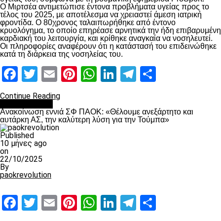
Ο Μιρτσέα αντιμετώπισε έντονα προβλήματα υγείας προς το
τέλος του 2025, με αποτέλεσμα να χρειαστεί άμεση ιατρική
φροντίδα. Ο 80χρονος ταλαιπωρήθηκε από έντονο
κρυολόγημα, το οποίο επηρέασε αρνητικά την ήδη επιβαρυμένη
καρδιακή του λειτουργία, και κρίθηκε αναγκαία να νοσηλευτεί.
Οι πληροφορίες αναφέρουν ότι η κατάστασή του επιδεινώθηκε
κατά τη διάρκεια της νοσηλείας του.
Facebook
Twitter
Email
Pinterest
WhatsApp
LinkedIn
Telegram
Μοιραστ
Continue Reading
Επικαιρότητα
Ανακοίνωση εννιά ΣΦ ΠΑΟΚ: «Θέλουμε ανεξάρτητο και
αυτάρκη ΑΣ, την καλύτερη λύση για την Τούμπα»
Published
10 μήνες ago
on
22/10/2025
By
paokrevolution
Facebook
Twitter
Email
Pinterest
WhatsApp
LinkedIn
Telegram
Μοιραστ