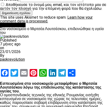
Αποθήκευσε το όνομά μου, email, και τον ιστότοπο μου σε
αυτόν τον πλοηγό για την επόμενη φορά που θα σχολιάσω.
This site uses Akismet to reduce spam.
Learn how your
comment data is processed.
Επικαιρότητα
Στο νοσοκομείο ο Μιρτσέα Λουτσέσκου, επιδεινώθηκε η υγεία
του
Published
7 μήνες ago
on
23/01/2026
By
paokrevolution
Facebook
Twitter
Email
Pinterest
WhatsApp
LinkedIn
Telegram
Μοιραστ
Εσπευσμένα στο νοσοκομείο μεταφέρθηκε ο Μιρτσέα
Λουτσέσκου λόγω της επιδείνωσης της κατάστασης της
υγείας του.
Ο ομοσπονδιακός τεχνικός της εθνικής Ρουμανίας εισήχθη
εσπευσμένα σε νοσοκομείο της χώρας τις τελευταίες ημέρες,
καθώς παρουσίασε σοβαρή επιβάρυνση στην κατάσταση της
υγείας του, σύμφωνα με τη ρουμανική εφημερίδα ProSport.