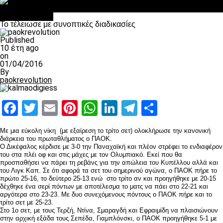
Σαν σήμερα: Οταν “έφυγε” ο Λόραντ
Επικαιρότητα
Το τέλειωσε με συνοπτικές διαδικασίες
Published
10 έτη ago
on
01/04/2016
By
paokrevolution
Facebook
Twitter
Email
Pinterest
WhatsApp
LinkedIn
Telegram
Μοιραστ
Με μια εύκολη νίκη (με εξαίρεση το τρίτο σετ) ολοκλήρωσε την κανονική
διάρκεια του πρωταθλήματος ο ΠΑΟΚ.
Ο Δικέφαλος κέρδισε με 3-0 την Παναχαϊκή και πλέον στρέφει το ενδιαφέρον
του στα πλέι οφ και στις μάχες με τον Ολυμπιακό. Εκεί που θα
προσπαθήσει να πάρει τη ρεβάνς για την απώλεια του Κυπέλλου αλλά και
του Λιγκ Καπ. Σε ότι αφορά τα σετ του σημερινού αγώνα, ο ΠΑΟΚ πήρε το
πρώτο 25-16, το δεύτερο 25-13 ενώ στο τρίτο αν και προηγήθηκε με 20-15
δέχθηκε ένα σερί πόντων με αποτέλεσμα το ματς να πάει στο 22-21 και
αργότερα στο 23-23. Με δυο συνεχόμενους πόντους ο ΠΑΟΚ πήρε και το
τρίτο σετ με 25-23.
Στο 1ο σετ, με τους Τερζή, Ντίνα, Σμαραγδή και Εφραιμίδη να πλαισιώνουν
στην αρχική εξάδα τους Σεπέδα, Γιαμπλόνσκι, ο ΠΑΟΚ προηγήθηκε 5-1 με