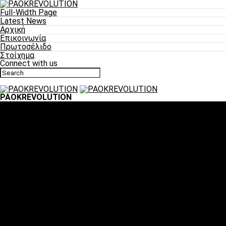
Full-Width Page
Latest News
Αρχική
Επικοινωνία
Πρωτοσέλιδο
Στοίχημα
Connect with us
PAOKREVOLUTION
Ποδόσφαιρο
«Πλέον έχουμε αλλάξει σαν ομάδα, παίξαμε σαν ένα»
«Το πιο σημαντικό είναι η αυτοπεποίθηση των
ποδοσφαιριστών»
«Πάμε να διεκδικήσουμε την οκτάδα»
«Είναι απόλαυση να παίζεις για τον κόσμο του ΠΑΟΚ»
«Θα τα δώσουμε όλα κόντρα στη Λιόν για την οκτάδα»
Μπάσκετ
Αλλαγή ώρας με Σπόρτινγκ και Μπιλμπάο