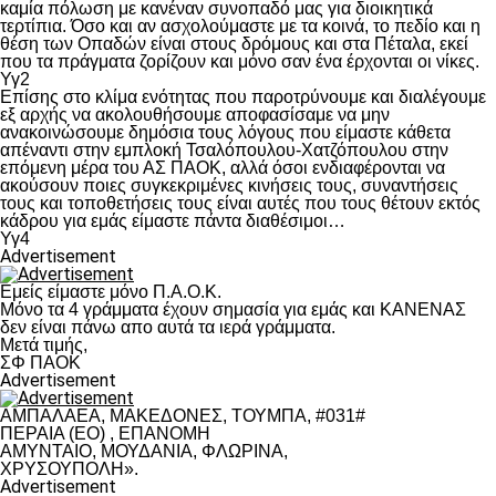
καμία πόλωση με κανέναν συνοπαδό μας για διοικητικά
τερτίπια. Όσο και αν ασχολούμαστε με τα κοινά, το πεδίο και η
θέση των Οπαδών είναι στους δρόμους και στα Πέταλα, εκεί
που τα πράγματα ζορίζουν και μόνο σαν ένα έρχονται οι νίκες.
Υγ2
Επίσης στο κλίμα ενότητας που παροτρύνουμε και διαλέγουμε
εξ αρχής να ακολουθήσουμε αποφασίσαμε να μην
ανακοινώσουμε δημόσια τους λόγους που είμαστε κάθετα
απέναντι στην εμπλοκή Τσαλόπουλου-Χατζόπουλου στην
επόμενη μέρα του ΑΣ ΠΑΟΚ, αλλά όσοι ενδιαφέρονται να
ακούσουν ποιες συγκεκριμένες κινήσεις τους, συναντήσεις
τους και τοποθετήσεις τους είναι αυτές που τους θέτουν εκτός
κάδρου για εμάς είμαστε πάντα διαθέσιμοι…
Υγ4
Advertisement
Εμείς είμαστε μόνο Π.Α.Ο.Κ.
Μόνο τα 4 γράμματα έχουν σημασία για εμάς και ΚΑΝΕΝΑΣ
δεν είναι πάνω απο αυτά τα ιερά γράμματα.
Μετά τιμής,
ΣΦ ΠΑΟΚ
Advertisement
ΑΜΠΑΛΑΕΑ, ΜΑΚΕΔΟΝΕΣ, ΤΟΥΜΠΑ, #031#
ΠΕΡΑΙΑ (ΕΟ) , ΕΠΑΝΟΜΗ
ΑΜΥΝΤΑΙΟ, ΜΟΥΔΑΝΙΑ, ΦΛΩΡΙΝΑ,
ΧΡΥΣΟΥΠΟΛΗ».
Advertisement