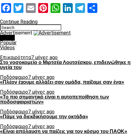
Facebook
Twitter
Email
Pinterest
WhatsApp
LinkedIn
Telegram
Μοιραστ
Continue Reading
Advertisement
Latest
Popular
Videos
Επικαιρότητα
7 μήνες ago
Στο νοσοκομείο ο Μιρτσέα Λουτσέσκου, επιδεινώθηκε η
υγεία του
Ποδόσφαιρο
7 μήνες ago
«Πλέον έχουμε αλλάξει σαν ομάδα, παίξαμε σαν ένα»
Ποδόσφαιρο
7 μήνες ago
«Το πιο σημαντικό είναι η αυτοπεποίθηση των
ποδοσφαιριστών»
Ποδόσφαιρο
7 μήνες ago
«Πάμε να διεκδικήσουμε την οκτάδα»
Ποδόσφαιρο
7 μήνες ago
«Είναι απόλαυση να παίζεις για τον κόσμο του ΠΑΟΚ»