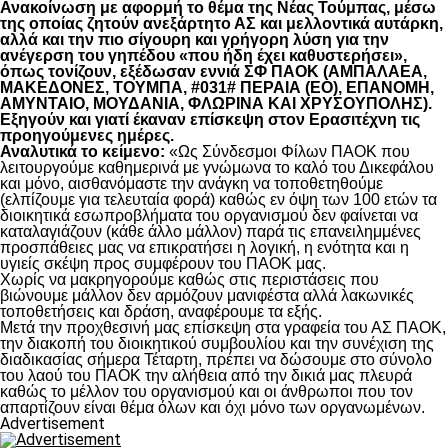
Ανακοίνωση με αφορμή το θέμα της Νέας Τούμπας, μέσω
της οποίας ζητούν ανεξάρτητο ΑΣ και μελλοντικά αυτάρκη,
αλλά και την πιο σίγουρη και γρήγορη λύση για την
ανέγερση του γηπέδου «που ήδη έχει καθυστερήσει»,
όπως τονίζουν, εξέδωσαν εννιά ΣΦ ΠΑΟΚ (ΑΜΠΑΛΑΕΑ,
ΜΑΚΕΔΟΝΕΣ, ΤΟΥΜΠΑ, #031# ΠΕΡΑΙΑ (ΕΟ), ΕΠΑΝΟΜΗ,
ΑΜΥΝΤΑΙΟ, ΜΟΥΔΑΝΙΑ, ΦΛΩΡΙΝΑ ΚΑΙ ΧΡΥΣΟΥΠΟΛΗΣ).
Εξηγούν και γιατί έκαναν επίσκεψη στον Ερασιτέχνη τις
προηγούμενες ημέρες.
Αναλυτικά το κείμενο:
«Ως Σύνδεσμοι Φίλων ΠΑΟΚ που
λειτουργούμε καθημερινά με γνώμωνα το καλό του Δικεφάλου
και μόνο, αισθανόμαστε την ανάγκη να τοποθετηθούμε
(ελπίζουμε για τελευταία φορά) καθώς εν όψη των 100 ετών τα
διοικητικά εσωπροβλήματα του οργανισμού δεν φαίνεται να
καταλαγιάζουν (κάθε άλλο μάλλον) παρά τις επανειλημμένες
προσπάθειες μας να επικρατήσει η λογική, η ενότητα και η
υγιείς σκέψη προς συμφέρουν του ΠΑΟΚ μας.
Χωρίς να μακρηγορούμε καθώς στις περιστάσεις που
βιώνουμε μάλλον δεν αρμόζουν μανιφέστα αλλά λακωνικές
τοποθετήσεις και δράση, αναφέρουμε τα εξής.
Μετά την προχθεσινή μας επίσκεψη στα γραφεία του ΑΣ ΠΑΟΚ,
την διακοπή του διοικητικού συμβουλίου και την συνέχιση της
διαδικασίας σήμερα Τέταρτη, πρέπει να δώσουμε στο σύνολο
του λαού του ΠΑΟΚ την αλήθεια από την δικιά μας πλευρά
καθώς το μέλλον του οργανισμού και οι άνθρωποι που τον
απαρτίζουν είναι θέμα όλων και όχι μόνο των οργανωμένων.
Advertisement