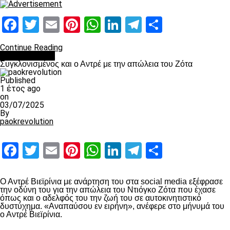
Facebook
Twitter
Email
Pinterest
WhatsApp
LinkedIn
Telegram
Μοιραστ
Continue Reading
Επικαιρότητα
Συγκλονισμένος και ο Αντρέ με την απώλεια του Ζότα
Published
1 έτος ago
on
03/07/2025
By
paokrevolution
Facebook
Twitter
Email
Pinterest
WhatsApp
LinkedIn
Telegram
Μοιραστ
Ο Αντρέ Βιεϊρίνια με ανάρτηση του στα social media εξέφρασε
την οδύνη του για την απώλεια του Ντιόγκο Ζότα που έχασε
όπως και ο αδελφός του την ζωή του σε αυτοκινητιστικό
δυστύχημα. «Αναπαύσου εν ειρήνη», ανέφερε στο μήνυμά του
ο Αντρέ Βιεϊρίνια.