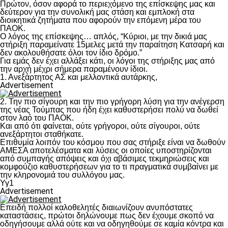
Πρώτον, όσον αφορά το περιεχόμενο της επίσκεψης μας και
δεύτερον για την συνολική μας στάση και εμπλοκή στα
διοικητικά ζητήματα που αφορούν την επόμενη μέρα του
ΠΑΟΚ.
Ο λόγος της επίσκεψης… απλός, “Κύριοι, με την δικιά μας
στήριξη παραμείνατε 15μελες μετά την παραίτηση Κατσαρή και
δεν ακολουθήσατε όλοι τον ίδιο δρόμο.”
Για εμάς δεν έχει αλλάξει κάτι, οι λόγοι της στήριξης μας από
την αρχή μέχρι σήμερα παραμένουν ίδιοι.
1. Ανεξάρτητος ΑΣ και μελλοντικά αυτάρκης,
Advertisement
2. Την πιο σίγουρη και την πιο γρήγορη λύση για την ανέγερση
της νέας Τούμπας που ήδη έχει καθυστερήσει πολύ να δωθεί
στον λαό του ΠΑΟΚ.
Και από ότι φαίνεται, ούτε γρήγοροι, ούτε σίγουροι, ούτε
ανεξάρτητοι σταθήκατε.
Επιθυμία λοιπόν του κόσμου που σας στήριξε είναι να δωθούν
ΑΜΕΣΑ αποτελέσματα και λύσεις οι οποίες υποστηρίζονται
από συμπαγής απόψεις και όχι αβάσιμες τεκμηριώσεις και
κομφούζιο καθυστερήσεων για το τι πραγματικά συμβαίνει με
την κληρονομιά του συλλόγου μας.
Υγ1
Advertisement
Επειδή πολλοί καλοθελητές διαιωνίζουν ανυπόστατες
καταστάσεις, πρώτοι δηλώνουμε πως δεν έχουμε σκοπό να
οδηγήσουμε αλλά ούτε και να οδηγηθούμε σε καμία κόντρα και