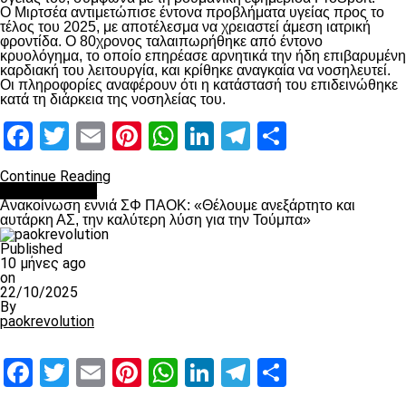
Ο Μιρτσέα αντιμετώπισε έντονα προβλήματα υγείας προς το
τέλος του 2025, με αποτέλεσμα να χρειαστεί άμεση ιατρική
φροντίδα. Ο 80χρονος ταλαιπωρήθηκε από έντονο
κρυολόγημα, το οποίο επηρέασε αρνητικά την ήδη επιβαρυμένη
καρδιακή του λειτουργία, και κρίθηκε αναγκαία να νοσηλευτεί.
Οι πληροφορίες αναφέρουν ότι η κατάστασή του επιδεινώθηκε
κατά τη διάρκεια της νοσηλείας του.
Facebook
Twitter
Email
Pinterest
WhatsApp
LinkedIn
Telegram
Μοιραστ
Continue Reading
Επικαιρότητα
Ανακοίνωση εννιά ΣΦ ΠΑΟΚ: «Θέλουμε ανεξάρτητο και
αυτάρκη ΑΣ, την καλύτερη λύση για την Τούμπα»
Published
10 μήνες ago
on
22/10/2025
By
paokrevolution
Facebook
Twitter
Email
Pinterest
WhatsApp
LinkedIn
Telegram
Μοιραστ