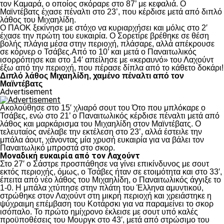
τον Καμαρά, ο οποίος σκόραρε στο 87’ με κεφαλιά. Ο
Μαϊντέβατς έχασε πέναλτι στο 23’, που κέρδισε μετά από διπλό
λάθος του Μιχαηλίδη.
Ο ΠΑΟΚ ξεκίνησε με στόχο να κυριαρχήσει και μόλις στο 2′
έχασε την πρώτη του ευκαιρία. Ο Σορετίρε βρέθηκε σε θέση
βολής πλάγια μέσα στην περιοχή, πλάσαρε, αλλά απέκρουσε
σε κόρνερ ο Τσάβες.Από το 10’ και μετά ο Παναιτωλικός
ισορρόπησε και στο 14′ απείλησε με «κεραυνό» του Λαχούντ
έξω από την περιοχή, που πέρασε δίπλα από το κάθετο δοκάρι!
Διπλό λάθος Μιχαηλίδη, χαμένο πέναλτι από τον
Μαϊντέβατς
Advertisement
Ακολούθησε στο 15′ χλιαρό σουτ του Ότο που μπλόκαρε ο
Τσάβες, ενώ στο 21’ ο Παναιτωλικός κέρδισε πέναλτι μετά από
λάθος και μαρκάρισμα του Μιχαηλίδη στον Μαϊντέβατς. Ο
τελευταίος ανέλαβε την εκτέλεση στο 23’, αλλά έστειλε την
μπάλα άουτ, χάνοντας μία χρυσή ευκαιρία για να βάλει τον
Παναιτωλικό μπροστά στο σκορ.
Μοναδική ευκαιρία από τον Λαχούντ
Στο 27′ ο Σάστρε προσπάθησε να γίνει επικίνδυνος με σουτ
εκτός περιοχής, όμως, ο Τσάβες ήταν σε ετοιμότητα και στο 33′,
έπειτα από νέο λάθος του Μιχαηλίδη, ο Παναιτωλικός άγγιξε το
1-0. Η μπάλα χτύπησε στην πλάτη του Έλληνα αμυντικού,
στρώθηκε στον Λαχούντ στη μικρή περιοχή και χρειάστηκε η
ψύχραιμη επέμβαση του Κοτάρσκι για να παραμείνει το σκορ
ισόπαλο. Το πρώτο ημίχρονο έκλεισε με σουτ υπό καλές
προϋποθέσεις του Μουργκ στο 43′, μετά από στρώσιμο του