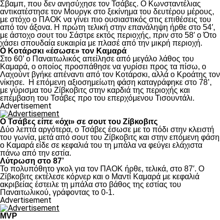
Σβαμπ, που δεν ανησύχησε τον Τσάβες. Ο Κωνσταντέλιας
αντικατέστησε τον Μουργκ στο ξεκίνημα του δευτέρου μέρους,
με στόχο ο ΠΑΟΚ να γίνει πιο ουσιαστικός στις επιθέσεις του
από τον άξονα. Η πρώτη τελική στην επανάληψη ήρθε στο 54′,
με άστοχο σουτ του Σάστρε εκτός περιοχής, πριν στο 58′ ο Ότο
χάσει σπουδαία ευκαιρία με πλασέ από την μικρή περιοχή.
Ο Κοτάρσκι «έσωσε» τον Καμαρά
Στο 60’ ο Παναιτωλικός απείλησε από μεγάλο λάθος του
Καμαρά, ο οποίος προσπάθησε να γυρίσει προς τα πίσω, ο
Λαχούντ βγήκε απέναντι από τον Κοτάρσκι, αλλά ο Κροάτης τον
νίκησε. Η επόμενη αξιοσημείωτη φάση καταγράφηκε στο 78’,
με γύρισμα του Ζίβκοβιτς στην καρδιά της περιοχής και
επέμβαση του Τσάβες προ του επερχόμενου Τισουντάλι.
Advertisement
Ο Τσάβες είπε «όχι» σε σουτ του Ζίβκοβιτς
Δύο λεπτά αργότερα, ο Τσάβες έσωσε με το πόδι στην κλειστή
του γωνία, μετά από σουτ του Ζίβκοβιτς και στην επόμενη φάση
ο Καμαρά είδε σε κεφαλιά του τη μπάλα να φεύγει ελάχιστα
πάνω από την εστία.
Λύτρωση στο 87’
Το πολυπόθητο γκολ για τον ΠΑΟΚ ήρθε, τελικά, στο 87′. Ο
Ζίβκοβιτς εκτέλεσε κόρνερ και ο Μαντί Καμαρά με κεφαλιά
ακριβείας έστειλε τη μπάλα στο βάθος της εστίας του
Παναιτωλικού, γράφοντας το 0-1.
Advertisement
MVP