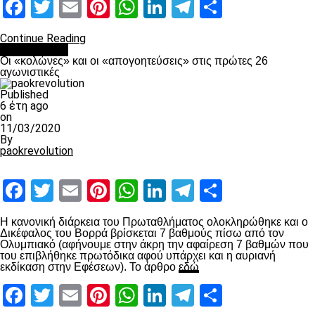
Facebook
Twitter
Email
Pinterest
WhatsApp
LinkedIn
Telegram
Μοιραστ
Continue Reading
Ποδόσφαιρο
Οι «κολώνες» και οι «απογοητεύσεις» στις πρώτες 26
αγωνιστικές
Published
6 έτη ago
on
11/03/2020
By
paokrevolution
Facebook
Twitter
Email
Pinterest
WhatsApp
LinkedIn
Telegram
Μοιραστ
Η κανονική διάρκεια του Πρωταθλήματος ολοκληρώθηκε και ο
Δικέφαλος του Βορρά βρίσκεται 7 βαθμούς πίσω από τον
Ολυμπιακό (αφήνουμε στην άκρη την αφαίρεση 7 βαθμών που
του επιβλήθηκε πρωτόδικα αφού υπάρχει και η αυριανή
εκδίκαση στην Εφέσεων). Το άρθρο
εδώ
Facebook
Twitter
Email
Pinterest
WhatsApp
LinkedIn
Telegram
Μοιραστ