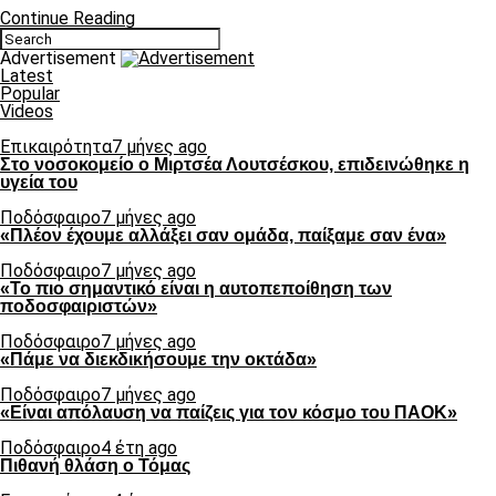
Continue Reading
Advertisement
Latest
Popular
Videos
Επικαιρότητα
7 μήνες ago
Στο νοσοκομείο ο Μιρτσέα Λουτσέσκου, επιδεινώθηκε η
υγεία του
Ποδόσφαιρο
7 μήνες ago
«Πλέον έχουμε αλλάξει σαν ομάδα, παίξαμε σαν ένα»
Ποδόσφαιρο
7 μήνες ago
«Το πιο σημαντικό είναι η αυτοπεποίθηση των
ποδοσφαιριστών»
Ποδόσφαιρο
7 μήνες ago
«Πάμε να διεκδικήσουμε την οκτάδα»
Ποδόσφαιρο
7 μήνες ago
«Είναι απόλαυση να παίζεις για τον κόσμο του ΠΑΟΚ»
Ποδόσφαιρο
4 έτη ago
Πιθανή θλάση ο Τόμας