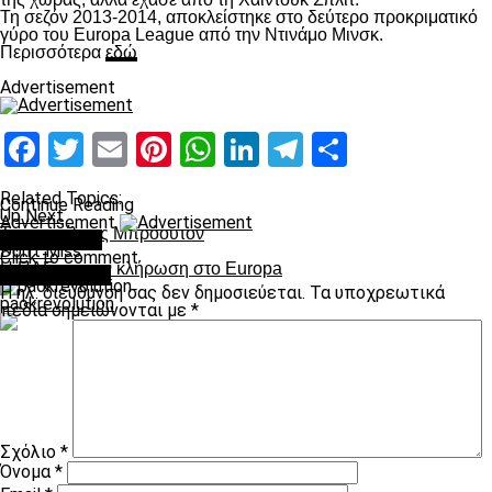
Τη σεζόν 2013-2014, αποκλείστηκε στο δεύτερο προκριματικό
γύρο του Europa League από την Ντινάμο Μινσκ.
Περισσότερα
εδώ
Advertisement
Facebook
Twitter
Email
Pinterest
WhatsApp
LinkedIn
Telegram
Μοιραστ
Related Topics:
Continue Reading
Up Next
Advertisement
Το προφίλ της Μπρόουτον
You may like
Don't Miss
Click to comment
H ΠΑΕ για την κλήρωση στο Europa
Leave a Reply
Η ηλ. διεύθυνση σας δεν δημοσιεύεται.
Τα υποχρεωτικά
paokrevolution
πεδία σημειώνονται με
*
Σχόλιο
*
Όνομα
*