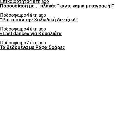
Επικαιρότητα
4 έτη ago
Παρουσίαση με… πλακάτ “κάντε καμιά μεταγραφή!”
Ποδόσφαιρο
4 έτη ago
“Ράφα σαν την Χαλκιδική δεν έχει!”
Ποδόσφαιρο
4 έτη ago
«Last dance» για Κουαλιάτα
Ποδόσφαιρο
7 έτη ago
Τα δεδομένα με Ράφα Σοάρες