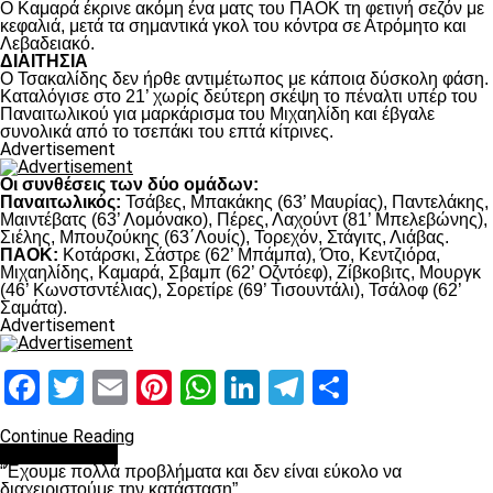
Ο Καμαρά έκρινε ακόμη ένα ματς του ΠΑΟΚ τη φετινή σεζόν με
κεφαλιά, μετά τα σημαντικά γκολ του κόντρα σε Ατρόμητο και
Λεβαδειακό.
ΔΙΑΙΤΗΣΙΑ
Ο Τσακαλίδης δεν ήρθε αντιμέτωπος με κάποια δύσκολη φάση.
Καταλόγισε στο 21’ χωρίς δεύτερη σκέψη το πέναλτι υπέρ του
Παναιτωλικού για μαρκάρισμα του Μιχαηλίδη και έβγαλε
συνολικά από το τσεπάκι του επτά κίτρινες.
Advertisement
Οι συνθέσεις των δύο ομάδων:
Παναιτωλικός:
Τσάβες, Μπακάκης (63’ Μαυρίας), Παντελάκης,
Μαιντέβατς (63’ Λομόνακο), Πέρες, Λαχούντ (81’ Μπελεβώνης),
Σιέλης, Μπουζούκης (63΄Λουίς), Τορεχόν, Στάγιτς, Λιάβας.
ΠΑΟΚ:
Κοτάρσκι, Σάστρε (62’ Μπάμπα), Ότο, Κεντζιόρα,
Μιχαηλίδης, Καμαρά, Σβαμπ (62’ Οζντόεφ), Ζίβκοβιτς, Μουργκ
(46’ Κωνστσντέλιας), Σορετίρε (69’ Τισουντάλι), Τσάλοφ (62’
Σαμάτα).
Advertisement
Facebook
Twitter
Email
Pinterest
WhatsApp
LinkedIn
Telegram
Μοιραστ
Continue Reading
πρωτοσέλιδο
“Έχουμε πολλά προβλήματα και δεν είναι εύκολο να
διαχειριστούμε την κατάσταση”