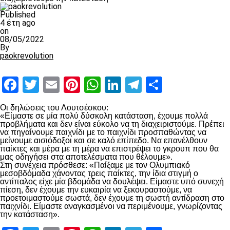
Published
4 έτη ago
on
08/05/2022
By
paokrevolution
Facebook
Twitter
Email
Pinterest
WhatsApp
LinkedIn
Telegram
Μοιραστ
Οι δηλώσεις του Λουτσέσκου:
«Είμαστε σε μία πολύ δύσκολη κατάσταση, έχουμε πολλά
προβλήματα και δεν είναι εύκολο να τη διαχειριστούμε. Πρέπει
να πηγαίνουμε παιχνίδι με το παιχνίδι προσπαθώντας να
μείνουμε αισιόδοξοι και σε καλό επίπεδο. Να επανέλθουν
παίκτες και μέρα με τη μέρα να επιστρέψει το γκρουπ που θα
μας οδηγήσει στα αποτελέσματα που θέλουμε».
Στη συνέχεια πρόσθεσε: «Παίξαμε με τον Ολυμπιακό
μεσοβδόμαδα χάνοντας τρεις παίκτες, την ίδια στιγμή ο
αντίπαλος είχε μία βδομάδα να δουλέψει. Είμαστε υπό συνεχή
πίεση, δεν έχουμε την ευκαιρία να ξεκουραστούμε, να
προετοιμαστούμε σωστά, δεν έχουμε τη σωστή αντίδραση στο
παιχνίδι. Είμαστε αναγκασμένοι να περιμένουμε, γνωρίζοντας
την κατάσταση».