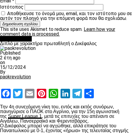
Email
*
Ιστότοπος
Αποθήκευσε το όνομά μου, email, και τον ιστότοπο μου σε
αυτόν τον πλοηγό για την επόμενη φορά που θα σχολιάσω.
This site uses Akismet to reduce spam.
Learn how your
comment data is processed.
πρωτοσέλιδο
Διπλό με χαρακτήρα πρωταθλητή ο Δικέφαλος
Published
2 έτη ago
on
15/12/2024
By
paokrevolution
Facebook
Twitter
Email
Pinterest
WhatsApp
LinkedIn
Telegram
Μοιραστ
Την 4
η
συνεχόμενη νίκη του, εντός και εκτός συνόρων,
πανηγύρισε ο ΠΑΟΚ στο Αγρίνιο, για την 15
η
αγωνιστική
της
Super League 1
, μετά τις επιτυχίες του απέναντι σε
Αιγάλεω, Πανσερραϊκό και Φερεντσβάρος.
Ο Δικέφαλος μπορεί να αγχώθηκε, αλλά επικράτησε του
Παναιτωλικού με 0-1, έχοντας «ήρωα» της τελευταίας στιγμής