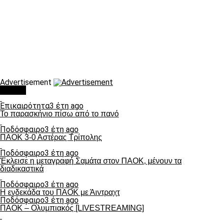
Advertisement
Τάσεις
Επικαιρότητα
3 έτη ago
Το παρασκήνιο πίσω από το πανό
Ποδόσφαιρο
3 έτη ago
ΠΑΟΚ 3-0 Αστέρας Τρίπολης
Ποδόσφαιρο
3 έτη ago
Έκλεισε η μεταγραφή Σαμάτα στον ΠΑΟΚ, μένουν τα
διαδικαστικά
Ποδόσφαιρο
3 έτη ago
Η ενδεκάδα του ΠΑΟΚ με Άιντραχτ
Ποδόσφαιρο
3 έτη ago
ΠΑΟΚ – Ολυμπιακός [LIVESTREAMING]