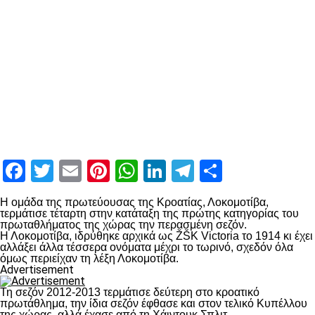
Facebook
Twitter
Email
Pinterest
WhatsApp
LinkedIn
Telegram
Μοιραστ
Η ομάδα της πρωτεύουσας της Κροατίας, Λοκομοτίβα,
τερμάτισε τέταρτη στην κατάταξη της πρώτης κατηγορίας του
πρωταθλήματος της χώρας την περασμένη σεζόν.
Η Λοκομοτίβα, ιδρύθηκε αρχικά ως ŽŠK Victoria το 1914 κι έχει
αλλάξει άλλα τέσσερα ονόματα μέχρι το τωρινό, σχεδόν όλα
όμως περιείχαν τη λέξη Λοκομοτίβα.
Advertisement
Τη σεζόν 2012-2013 τερμάτισε δεύτερη στο κροατικό
πρωτάθλημα, την ίδια σεζόν έφθασε και στον τελικό Κυπέλλου
της χώρας, αλλά έχασε από τη Χάιντουκ Σπλιτ.