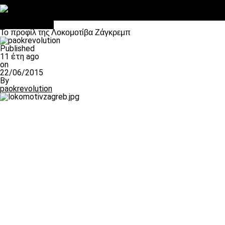
Στο OPEN τα προκριματικά, στη NOVA τα του πρωταθλήματος
Σαν σήμερα: Οταν “έφυγε” ο Λόραντ
πρωτοσέλιδο
Το προφίλ της Λοκομοτίβα Ζάγκρεμπ
Published
11 έτη ago
on
22/06/2015
By
paokrevolution