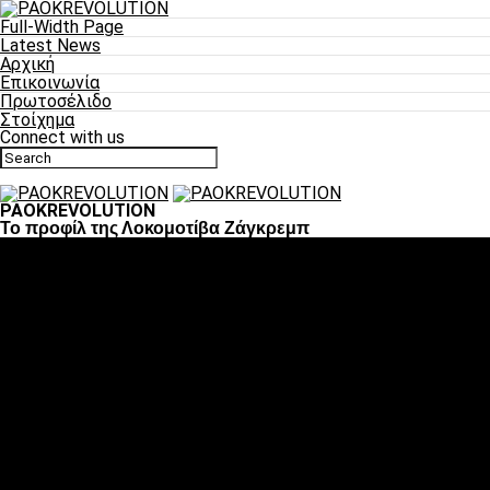
Full-Width Page
Latest News
Αρχική
Επικοινωνία
Πρωτοσέλιδο
Στοίχημα
Connect with us
PAOKREVOLUTION
Το προφίλ της Λοκομοτίβα Ζάγκρεμπ
Ποδόσφαιρο
«Πλέον έχουμε αλλάξει σαν ομάδα, παίξαμε σαν ένα»
«Το πιο σημαντικό είναι η αυτοπεποίθηση των
ποδοσφαιριστών»
«Πάμε να διεκδικήσουμε την οκτάδα»
«Είναι απόλαυση να παίζεις για τον κόσμο του ΠΑΟΚ»
«Θα τα δώσουμε όλα κόντρα στη Λιόν για την οκτάδα»
Μπάσκετ