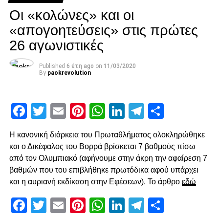
Facebook
Twitter
Email
Pinterest
WhatsApp
LinkedIn
Telegram
Μοιρασ
ο ΠΑΟΚ να γίνει πιο ουσιαστικός στις επιθέσεις του από
Οι «κολώνες» και οι
τον άξονα. Η πρώτη τελική στην επανάληψη ήρθε στο 54′,
«απογοητεύσεις» στις πρώτες
με άστοχο σουτ του Σάστρε εκτός περιοχής, πριν στο 58′ ο
26 αγωνιστικές
Ότο χάσει σπουδαία ευκαιρία με πλασέ από την μικρή
περιοχή.
Published
6 έτη ago
on
11/03/2020
By
paokrevolution
Ο Κοτάρσκι «έσωσε» τον Καμαρά
Στο 60’ ο Παναιτωλικός απείλησε από μεγάλο λάθος του
Facebook
Twitter
Email
Pinterest
WhatsApp
LinkedIn
Telegram
Μοιρασ
Καμαρά, ο οποίος προσπάθησε να γυρίσει προς τα πίσω,
ο Λαχούντ βγήκε απέναντι από τον Κοτάρσκι, αλλά ο
Η κανονική διάρκεια του Πρωταθλήματος ολοκληρώθηκε
Κροάτης τον νίκησε. Η επόμενη αξιοσημείωτη φάση
και ο Δικέφαλος του Βορρά βρίσκεται 7 βαθμούς πίσω
καταγράφηκε στο 78’, με γύρισμα του Ζίβκοβιτς στην
από τον Ολυμπιακό (αφήνουμε στην άκρη την αφαίρεση 7
καρδιά της περιοχής και επέμβαση του Τσάβες προ του
βαθμών που του επιβλήθηκε πρωτόδικα αφού υπάρχει
επερχόμενου Τισουντάλι.
και η αυριανή εκδίκαση στην Εφέσεων). Το άρθρο
εδώ
Facebook
Twitter
Email
Pinterest
WhatsApp
LinkedIn
Telegram
Μοιρασ
ADVERTISEMENT