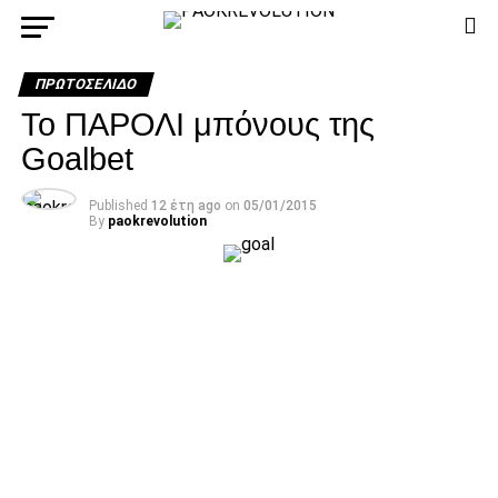
ΠΡΩΤΟΣΈΛΙΔΟ
Το ΠΑΡΟΛΙ μπόνους της
Goalbet
Published
12 έτη ago
on
05/01/2015
By
paokrevolution