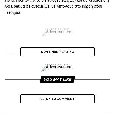
Παίξε ΠΑΡΟΛΙ(από 3 επιλογές έως 15) και αν κερδίσεις η
Goalbet θα σε ανταμείψει με Μπόνους στα κέρδη σου!
Τι ισχύει
ADVERTISEMENT
CONTINUE READING
• Ισχύει για όλες τις αθλητικές διοργανώσεις.
• Από 3 έως 15 επιλογές.
ADVERTISEMENT
• ΔΕΝ υπάρχει ελάχιστη απόδοση.
YOU MAY LIKE
• ΔΕΝ συμπεριλαμβάνεται το ΠΑΡΟΛΙ μπόνους σε
συστήματα/ζητούμενα.
CLICK TO COMMENT
ADVERTISEMENT