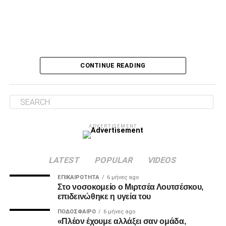
Ο Τσάβες είπε «όχι» σε σουτ του Ζίβκοβιτς
Δύο λεπτά αργότερα, ο Τσάβες έσωσε με το πόδι στην
CONTINUE READING
κλειστή του γωνία, μετά από σουτ του Ζίβκοβιτς και στην
επόμενη φάση ο Καμαρά είδε σε κεφαλιά του τη μπάλα να
φεύγει ελάχιστα πάνω από την εστία.
Λύτρωση στο 87’
ADVERTISEMENT
Το πολυπόθητο γκολ για τον ΠΑΟΚ ήρθε, τελικά, στο 87′.
Ο Ζίβκοβιτς εκτέλεσε κόρνερ και ο Μαντί Καμαρά με
κεφαλιά ακριβείας έστειλε τη μπάλα στο βάθος της εστίας
LATEST
POPULAR
VIDEOS
του Παναιτωλικού, γράφοντας το 0-1.
ΕΠΙΚΑΙΡΌΤΗΤΑ
6 μήνες ago
Στο νοσοκομείο ο Μιρτσέα Λουτσέσκου,
επιδεινώθηκε η υγεία του
ADVERTISEMENT
ΠΟΔΌΣΦΑΙΡΟ
6 μήνες ago
«Πλέον έχουμε αλλάξει σαν ομάδα,