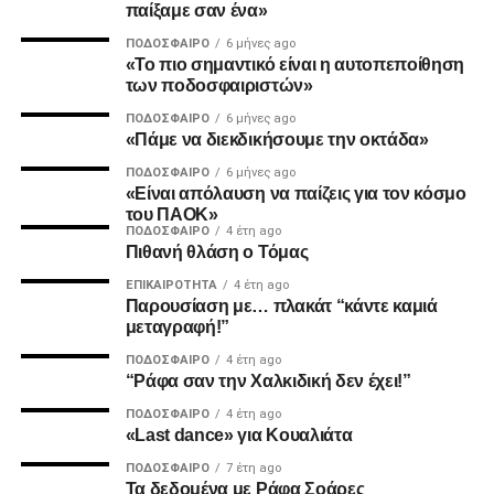
παίξαμε σαν ένα»
ΠΟΔΌΣΦΑΙΡΟ
6 μήνες ago
MVP
«Το πιο σημαντικό είναι η αυτοπεποίθηση
των ποδοσφαιριστών»
Ο Καμαρά έκρινε ακόμη ένα ματς του ΠΑΟΚ τη φετινή
ΠΟΔΌΣΦΑΙΡΟ
6 μήνες ago
σεζόν με κεφαλιά, μετά τα σημαντικά γκολ του κόντρα σε
«Πάμε να διεκδικήσουμε την οκτάδα»
Ατρόμητο και Λεβαδειακό.
ΠΟΔΌΣΦΑΙΡΟ
6 μήνες ago
«Είναι απόλαυση να παίζεις για τον κόσμο
ΔΙΑΙΤΗΣΙΑ
του ΠΑΟΚ»
ΠΟΔΌΣΦΑΙΡΟ
4 έτη ago
Πιθανή θλάση ο Τόμας
Ο Τσακαλίδης δεν ήρθε αντιμέτωπος με κάποια δύσκολη
φάση. Καταλόγισε στο 21’ χωρίς δεύτερη σκέψη το
ΕΠΙΚΑΙΡΌΤΗΤΑ
4 έτη ago
Παρουσίαση με… πλακάτ “κάντε καμιά
πέναλτι υπέρ του Παναιτωλικού για μαρκάρισμα του
μεταγραφή!”
Μιχαηλίδη και έβγαλε συνολικά από το τσεπάκι του επτά
ΠΟΔΌΣΦΑΙΡΟ
4 έτη ago
κίτρινες.
“Ράφα σαν την Χαλκιδική δεν έχει!”
ΠΟΔΌΣΦΑΙΡΟ
4 έτη ago
«Last dance» για Κουαλιάτα
ADVERTISEMENT
ΠΟΔΌΣΦΑΙΡΟ
7 έτη ago
Τα δεδομένα με Ράφα Σοάρες