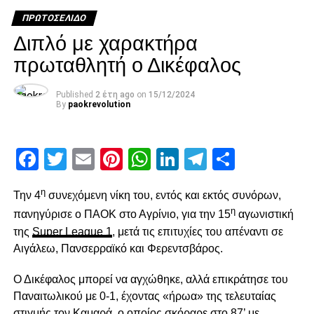
ΠΡΩΤΟΣΈΛΙΔΟ
Διπλό με χαρακτήρα
• Αν έστω και μία επιλογή αναβληφεί/ακυρωθεί ή το
πρωταθλητή ο Δικέφαλος
αποτέλεσμα είναι μονάδα, τότε η προσφορά παύει να
ισχύει.
Published
2 έτη ago
on
15/12/2024
By
paokrevolution
(Παράδειγμα: Αν παιχτούν 14 αγώνες(Δεκατετραδες –
49%) και αναβληθεί/ακυρωθεί ή το αποτέλεσμα ειναι
μονάδα σε ένα αγώνα, τοτε ισχύουν οι Δεκατριάδες –
Facebook
Twitter
Email
Pinterest
WhatsApp
LinkedIn
Telegram
Μοιρασ
44%)
Ποσοστά ανταμοιβής ΠΑΡΟΛΙ Μπόνους
η
Την 4
συνεχόμενη νίκη του, εντός και εκτός συνόρων,
Ποσοστά Ανταμοιβής Μπόνους
η
πανηγύρισε ο ΠΑΟΚ στο Αγρίνιο, για την 15
αγωνιστική
Τριάδες 1%
της
Super League 1
, μετά τις επιτυχίες του απέναντι σε
Τετράδες 2%
Αιγάλεω, Πανσερραϊκό και Φερεντσβάρος.
Πεντάδες 4%
Εξάδες 9%
Ο Δικέφαλος μπορεί να αγχώθηκε, αλλά επικράτησε του
Εφτάδες 14%
Παναιτωλικού με 0-1, έχοντας «ήρωα» της τελευταίας
Οχτάδες 19%
στιγμής τον Καμαρά, ο οποίος σκόραρε στο 87’ με