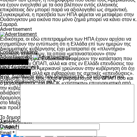
να έχουν ενοχληθεί με τα όσα βλέπουν εντός ελληνικής
επικράτειας δεν μπορεί παρά να αξιολογηθεί ως σημαντική.
Συγκεκριμένα, η πρεσβεία των ΗΠΑ φέρεται να μεταφέρει στην
Ουάσινγκτον μια εικόνα που μόνο ζημιά μπορεί να κάνει στον κ.
Σαμαρά.
Advertisement
Eιδικότερα, οι εδώ επιτετραμμένοι των ΗΠΑ έχουν αρχίσει να
σχηματίζουν την εντύπωση ότι η Ελλάδα επί των ημερών της
δικομματικής κυβέρνησης έχει μετατραπεί σε «πλυντήριο»
Continue Reading
ρωσικών κεφαλαίων, τα οποία «μεταναστεύουν» στον
Advertisement
ευρωπαϊκό βορρά. Ενδεικτικά αναφέρουν την κατάσταση που
You may like
επικρατεί στον ΟΠΑΠ, αλλά και στις εν Ελλάδι επενδύσεις του
Click to comment
Ιβάν Σαββίδη. Οι Αμερικανοί χρεώνουν στην κυβέρνηση ότι όχι
Leave a Reply
μόνο ανέχεται, αλλά και ενθαρρύνει τις σχετικές «επενδύσεις».
Η ηλ. διεύθυνση σας δεν δημοσιεύεται.
Τα υποχρεωτικά
Αλλωστε, όπως λένε, τόσο ο μικρομέτοχος του ΟΠΑΠ όσο και
πεδία σημειώνονται με
*
ο μεγαλομέτοχος του ΠΑΟΚ «χτίστηκαν» επιχειρηματικά από
την κυβέρνηση Σαμαρά. Επειδή ο Καραμανλής πήγε
αδιάβαστος όταν οι Αμερικανοί διαπίστωσαν τις δουλειές που
δρομολογούσε με τους Ρώσους, καλό θα ήταν να προσέχουν
στο Μαξίμου τους Τσέχους, τους Ρώσους και τους κάθε λογής
και προέλευσης λαθραίους της επιχειρηματικής ζωής…
To δημοσίευμα
εδώ
Σχόλιο
*
Advertisement
Όνομα
*
Email
*