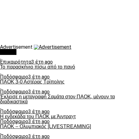
Advertisement
Τάσεις
Επικαιρότητα
3 έτη ago
Το παρασκήνιο πίσω από το πανό
Ποδόσφαιρο
3 έτη ago
ΠΑΟΚ 3-0 Αστέρας Τρίπολης
Ποδόσφαιρο
3 έτη ago
Έκλεισε η μεταγραφή Σαμάτα στον ΠΑΟΚ, μένουν τα
διαδικαστικά
Ποδόσφαιρο
3 έτη ago
Η ενδεκάδα του ΠΑΟΚ με Άιντραχτ
Ποδόσφαιρο
3 έτη ago
ΠΑΟΚ – Ολυμπιακός [LIVESTREAMING]
Ποδόσφαιρο
3 έτη ago