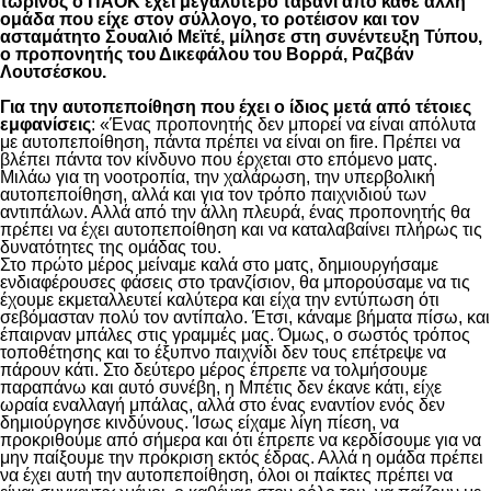
τωρινός ο ΠΑΟΚ έχει μεγαλύτερο ταβάνι από κάθε άλλη
ομάδα που είχε στον σύλλογο, το ροτέισον και τον
ασταμάτητο Σουαλιό Μεϊτέ, μίλησε στη συνέντευξη Τύπου,
ο προπονητής του Δικεφάλου του Βορρά, Ραζβάν
Λουτσέσκου.
Για την αυτοπεποίθηση που έχει ο ίδιος μετά από τέτοιες
εμφανίσεις
: «Ένας προπονητής δεν μπορεί να είναι απόλυτα
με αυτοπεποίθηση, πάντα πρέπει να είναι on fire. Πρέπει να
βλέπει πάντα τον κίνδυνο που έρχεται στο επόμενο ματς.
Μιλάω για τη νοοτροπία, την χαλάρωση, την υπερβολική
αυτοπεποίθηση, αλλά και για τον τρόπο παιχνιδιού των
αντιπάλων. Αλλά από την άλλη πλευρά, ένας προπονητής θα
πρέπει να έχει αυτοπεποίθηση και να καταλαβαίνει πλήρως τις
δυνατότητες της ομάδας του.
Στο πρώτο μέρος μείναμε καλά στο ματς, δημιουργήσαμε
ενδιαφέρουσες φάσεις στο τρανζίσιον, θα μπορούσαμε να τις
έχουμε εκμεταλλευτεί καλύτερα και είχα την εντύπωση ότι
σεβόμασταν πολύ τον αντίπαλο. Έτσι, κάναμε βήματα πίσω, και
έπαιρναν μπάλες στις γραμμές μας. Όμως, ο σωστός τρόπος
τοποθέτησης και το έξυπνο παιχνίδι δεν τους επέτρεψε να
πάρουν κάτι. Στο δεύτερο μέρος έπρεπε να τολμήσουμε
παραπάνω και αυτό συνέβη, η Μπέτις δεν έκανε κάτι, είχε
ωραία εναλλαγή μπάλας, αλλά στο ένας εναντίον ενός δεν
δημιούργησε κινδύνους. Ίσως είχαμε λίγη πίεση, να
προκριθούμε από σήμερα και ότι έπρεπε να κερδίσουμε για να
μην παίξουμε την πρόκριση εκτός έδρας. Αλλά η ομάδα πρέπει
να έχει αυτή την αυτοπεποίθηση, όλοι οι παίκτες πρέπει να