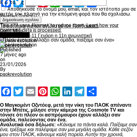
Facebook
Twitter
Email
Pinterest
WhatsApp
LinkedIn
Telegram
Μοιραστ
Ιστότοπος
Αποθήκευσε το όνομά μου, email, και τον ιστότοπο μου σε
αυτόν τον πλοηγό για την επόμενη φορά που θα σχολιάσω.
Related Topics:
Up Next
This site uses Akismet to reduce spam.
Learn how your
Τα εισιτήρια για τον αγώνα με τον Πανθρακικό
comment data is processed.
Don't Miss
Ποδόσφαιρο
Τελικά στις 10-11 Γενάρη η 11η αγωνιστική
«Πλέον έχουμε αλλάξει σαν ομάδα, παίξαμε σαν ένα»
paokrevolution
Published
7 μήνες ago
on
23/01/2026
By
paokrevolution
Facebook
Twitter
Email
Pinterest
WhatsApp
LinkedIn
Telegram
Μοιραστ
Ο Μαγκομέντ Οζντόεφ, μετά την νίκη του ΠΑΟΚ απέναντι
στην Μπέτις, μίλησε στην κάμερα της Cosmote TV και
τόνισε ότι πλέον οι ασπρόμαυροι έχουν αλλάξει σαν
ομάδα, παλεύοντας σαν ένα.
Αναλυτικά όσα δήλωσε
: «
Κάναμε τα πάντα καλά. Παίξαμε σαν
ένα, τρέξαμε και παλέψαμε σαν μια μεγάλη ομάδα. Κάθε σεζόν
μου στον ΠΑΟΚ, κάνουμε καλή πορεία. Αυτήν την χρονιά,