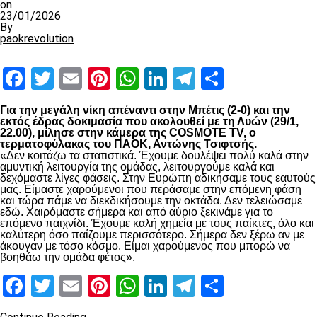
on
23/01/2026
By
paokrevolution
Facebook
Twitter
Email
Pinterest
WhatsApp
LinkedIn
Telegram
Μοιραστ
Για την μεγάλη νίκη απέναντι στην Μπέτις (2-0) και την
εκτός έδρας δοκιμασία που ακολουθεί με τη Λυών (29/1,
22.00), μίλησε στην κάμερα της COSMOTE TV, ο
τερματοφύλακας του ΠΑΟΚ, Αντώνης Τσιφτσής.
«Δεν κοιτάζω τα στατιστικά. Έχουμε δουλέψει πολύ καλά στην
αμυντική λειτουργία της ομάδας, λειτουργούμε καλά και
δεχόμαστε λίγες φάσεις. Στην Ευρώπη αδικήσαμε τους εαυτούς
μας. Είμαστε χαρούμενοι που περάσαμε στην επόμενη φάση
και τώρα πάμε να διεκδικήσουμε την οκτάδα. Δεν τελειώσαμε
εδώ. Χαιρόμαστε σήμερα και από αύριο ξεκινάμε για το
επόμενο παιχνίδι. Έχουμε καλή χημεία με τους παίκτες, όλο και
καλύτερη όσο παίζουμε περισσότερο. Σήμερα δεν ξέρω αν με
άκουγαν με τόσο κόσμο. Είμαι χαρούμενος που μπορώ να
βοηθάω την ομάδα φέτος».
Facebook
Twitter
Email
Pinterest
WhatsApp
LinkedIn
Telegram
Μοιραστ