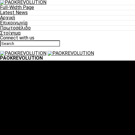
Full-Width Page
Latest News
Αρχική
Επικοινωνία
Πρωτοσέλιδο
Στοίχημα
Connect with us
PAOKREVOLUTION
Ποδόσφαιρο
«Πλέον έχουμε αλλάξει σαν ομάδα, παίξαμε σαν ένα»
«Το πιο σημαντικό είναι η αυτοπεποίθηση των
ποδοσφαιριστών»
«Πάμε να διεκδικήσουμε την οκτάδα»
«Είναι απόλαυση να παίζεις για τον κόσμο του ΠΑΟΚ»
«Θα τα δώσουμε όλα κόντρα στη Λιόν για την οκτάδα»
Μπάσκετ
Αλλαγή ώρας με Σπόρτινγκ και Μπιλμπάο