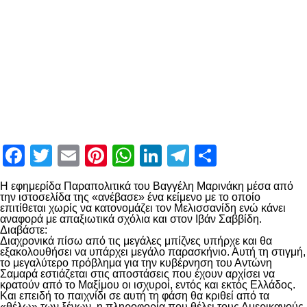
Facebook
Twitter
Email
Pinterest
WhatsApp
LinkedIn
Telegram
Μοιραστ
Η εφημερίδα Παραπολιτικά του Βαγγέλη Μαρινάκη μέσα από
την ιστοσελίδα της «ανέβασε» ένα κείμενο με το οποίο
επιτίθεται χωρίς να κατονομάζει τον Μελισσανίδη ενώ κάνει
αναφορά με απαξιωτικά σχόλια και στον Ιβάν Σαββίδη.
Διαβάστε:
Διαχρονικά πίσω από τις μεγάλες μπίζνες υπήρχε και θα
εξακολουθήσει να υπάρχει μεγάλο παρασκήνιο. Αυτή τη στιγμή,
το μεγαλύτερο πρόβλημα για την κυβέρνηση του Αντώνη
Σαμαρά εστιάζεται στις αποστάσεις που έχουν αρχίσει να
κρατούν από το Μαξίμου οι ισχυροί, εντός και εκτός Ελλάδος.
Και επειδή το παιχνίδι σε αυτή τη φάση θα κριθεί από τα
«θέλω» των ξένων, η πληροφορία που θέλει τους Αμερικανούς