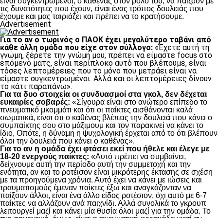
είναι συγκεντρωμένοι, ο καθένας στον ρόλο του, να παίζουν με
τις δυνατότητες που έχουν, είναι ένας τρόπος δουλειάς που
έχουμε και μας ταιριάζει και πρέπει να το κρατήσουμε.
Advertisement
Για το αν ο τωρινός ο ΠΑΟΚ έχει μεγαλύτερο ταβάνι από
κάθε άλλη ομάδα που είχε στον σύλλογο:
«Έχετε αυτή τη
γνώμη, ξέρετε την γνώμη μου, πρέπει να είμαστε focus στο
επόμενο ματς, είναι περίπλοκο αυτό που βλέπουμε, είναι
τόσες λεπτομέρειες που το μόνο που μετράει είναι να
είμαστε συγκεντρωμένοι. Αλλά και οι λεπτομέρειες δίνουν
το κάτι παραπάνω».
Για τα δυο στοιχεία οι συνδυασμοί στα γκολ, δεν δέχεται
ευκαιρίες σοβαρές:
«Σίγουρα είναι στο ανώτερο επίπεδο το
πνευματικό μκομμάτι και ότι οι παίκτες αισθάνονται καλά
σωματικά, είναι ότι ο καθένας βλέπεις την δουλειά που κάνει ο
συμπαίκτης σου στο μάξιμουμ και τον παρακινεί να κάνει το
ίδιο, Οπότε, η δύναμη η ψυχολογική έρχεται από το ότι βλέπουν
όλοι την δουλειά που κάνει ο καθένας».
Για το αν η ομάδα έχει φτάσει εκεί που ήθελε και έλεγε με
18-20 ενεργούς παίκτες:
«Αυτό πρέπει να συμβαίνει,
δείχνουμε αυτή την περίοδο αυτή την συμμετοχή και την
ενότητα, αν και το ροτέισον είναι μικρότερης έκτασης σε σχέση
με τα προηγούμενα χρόνια. Αυτό έχει να κάνει με ιώσεις και
τραυματισμούς έμεναν παίκτες έξω και αναγκάζονταν να
παίξουν άλλοι, είναι ένα άλλο είδος ροτέσιον, όχι αυτό με 6-7
παίκτες να αλλάζουν ανά παιχνίδι. Αλλά συνολικά το γκρουπ
λειτουργεί μαζί και κάνει μία θυσία όλοι μαζί για την ομάδα. Το