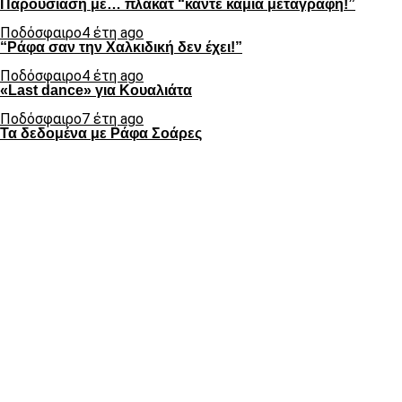
Παρουσίαση με… πλακάτ “κάντε καμιά μεταγραφή!”
Ποδόσφαιρο
4 έτη ago
“Ράφα σαν την Χαλκιδική δεν έχει!”
Ποδόσφαιρο
4 έτη ago
«Last dance» για Κουαλιάτα
Ποδόσφαιρο
7 έτη ago
Τα δεδομένα με Ράφα Σοάρες