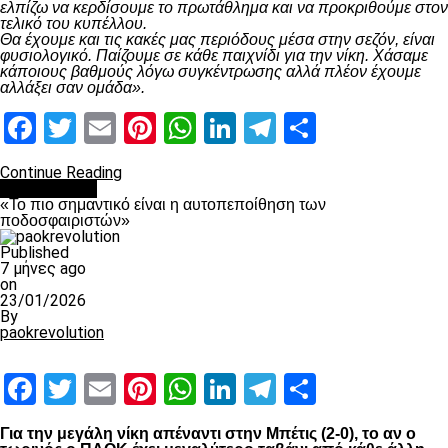
ελπίζω να κερδίσουμε το πρωτάθλημα και να προκριθούμε στον
τελικό του κυπέλλου.
Θα έχουμε και τις κακές μας περιόδους μέσα στην σεζόν, είναι
φυσιολογικό. Παίζουμε σε κάθε παιχνίδι για την νίκη. Χάσαμε
κάποιους βαθμούς λόγω συγκέντρωσης αλλά πλέον έχουμε
αλλάξει σαν ομάδα».
Facebook
Twitter
Email
Pinterest
WhatsApp
LinkedIn
Telegram
Μοιραστ
Continue Reading
Ποδόσφαιρο
«Το πιο σημαντικό είναι η αυτοπεποίθηση των
ποδοσφαιριστών»
Published
7 μήνες ago
on
23/01/2026
By
paokrevolution
Facebook
Twitter
Email
Pinterest
WhatsApp
LinkedIn
Telegram
Μοιραστ
Για την μεγάλη νίκη απέναντι στην Μπέτις (2-0), το αν ο