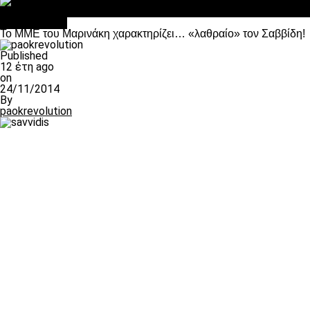
Σαν σήμερα: Οταν “έφυγε” ο Λόραντ
Ποδόσφαιρο
To MME του Μαρινάκη χαρακτηρίζει… «λαθραίο» τον Σαββίδη!
Published
12 έτη ago
on
24/11/2014
By
paokrevolution