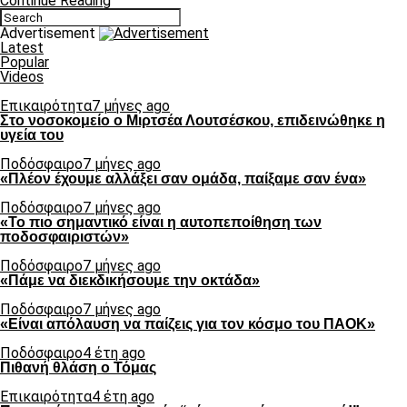
Continue Reading
Advertisement
Latest
Popular
Videos
Επικαιρότητα
7 μήνες ago
Στο νοσοκομείο ο Μιρτσέα Λουτσέσκου, επιδεινώθηκε η
υγεία του
Ποδόσφαιρο
7 μήνες ago
«Πλέον έχουμε αλλάξει σαν ομάδα, παίξαμε σαν ένα»
Ποδόσφαιρο
7 μήνες ago
«Το πιο σημαντικό είναι η αυτοπεποίθηση των
ποδοσφαιριστών»
Ποδόσφαιρο
7 μήνες ago
«Πάμε να διεκδικήσουμε την οκτάδα»
Ποδόσφαιρο
7 μήνες ago
«Είναι απόλαυση να παίζεις για τον κόσμο του ΠΑΟΚ»
Ποδόσφαιρο
4 έτη ago
Πιθανή θλάση ο Τόμας
Επικαιρότητα
4 έτη ago