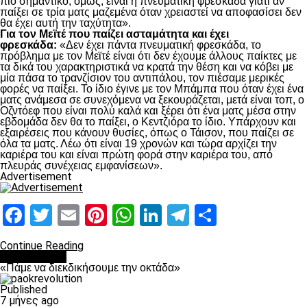
πιο σημαντικό, όμως, είναι η πνευματική φρεσκάδα γιατί αν
παίξει σε τρία ματς μαζεμένα όταν χρειαστεί να αποφασίσει δεν
θα έχει αυτή την ταχύτητα».
Για τον Μεϊτέ που παίζει ασταμάτητα και έχει
φρεσκάδα:
«Δεν έχει πάντα πνευματική φρεσκάδα, το
πρόβλημα με τον Μεϊτέ είναι ότι δεν έχουμε άλλους παίκτες με
τα δικά του χαρακτηριστικά να κρατά την θέση και να κόβει με
μία πάσα το τρανζίσιον του αντιπάλου, τον πιέσαμε μερικές
φορές να παίξει. Το ίδιο έγινε με τον Μπάμπα που όταν έχει ένα
ματς ανάμεσα σε συνεχόμενα να ξεκουράζεται, μετά είναι τοπ, ο
Οζντόεφ που είναι πολύ καλά και ξέρει ότι ένα ματς μέσα στην
εβδομάδα δεν θα το παίξει, ο Κεντζιόρα το ίδιο. Υπάρχουν και
εξαιρέσεις που κάνουν θυσίες, όπως ο Τάισον, που παίζει σε
όλα τα ματς. Λέω ότι είναι 19 χρονών και τώρα αρχίζει την
καριέρα του και είναι πρώτη φορά στην καριέρα του, από
πλευράς συνέχειας εμφανίσεων».
Advertisement
Facebook
Twitter
Email
Pinterest
WhatsApp
LinkedIn
Telegram
Μοιραστ
Continue Reading
Ποδόσφαιρο
«Πάμε να διεκδικήσουμε την οκτάδα»
Published
7 μήνες ago