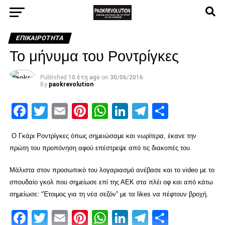
ΕΠΙΚΑΙΡΌΤΗΤΑ
Το μήνυμα του Ροντρίγκες
Published
10 έτη ago
on
30/06/2016
By
paokrevolution
Facebook
Twitter
Email
Pinterest
WhatsApp
LinkedIn
Telegram
Μοιρασ
Ο Γκάρι Ροντρίγκες όπως σημειώσαμε και νωρίτερα, έκανε την
πρώτη του προπόνηση αφού επέστρεψε από τις διακοπές του.
Μάλιστα στον προσωπικό του λογαριασμό ανέβασε και το video με το
σπουδαίο γκολ που σημείωσε επί της ΑΕΚ στα πλέι οφ και από κάτω
σημείωσε: “Έτοιμος για τη νέα σεζόν” με τα likes να πέφτουν βροχή.
Facebook
Twitter
Email
Pinterest
WhatsApp
LinkedIn
Telegram
Μοιρασ