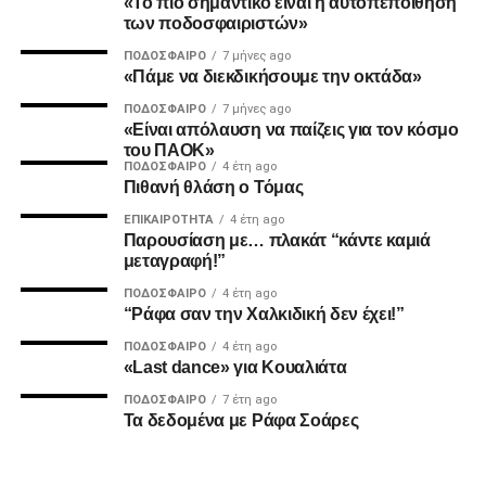
«Το πιο σημαντικό είναι η αυτοπεποίθηση
2. Την πιο σίγουρη και την πιο γρήγορη λύση για την
των ποδοσφαιριστών»
ανέγερση της νέας Τούμπας που ήδη έχει καθυστερήσει
ΠΟΔΌΣΦΑΙΡΟ
7 μήνες ago
πολύ να δωθεί στον λαό του ΠΑΟΚ.
«Πάμε να διεκδικήσουμε την οκτάδα»
ΠΟΔΌΣΦΑΙΡΟ
7 μήνες ago
Και από ότι φαίνεται, ούτε γρήγοροι, ούτε σίγουροι, ούτε
«Είναι απόλαυση να παίζεις για τον κόσμο
ανεξάρτητοι σταθήκατε.
του ΠΑΟΚ»
ΠΟΔΌΣΦΑΙΡΟ
4 έτη ago
Πιθανή θλάση ο Τόμας
Επιθυμία λοιπόν του κόσμου που σας στήριξε είναι να
δωθούν ΑΜΕΣΑ αποτελέσματα και λύσεις οι οποίες
ΕΠΙΚΑΙΡΌΤΗΤΑ
4 έτη ago
Παρουσίαση με… πλακάτ “κάντε καμιά
υποστηρίζονται από συμπαγής απόψεις και όχι αβάσιμες
μεταγραφή!”
τεκμηριώσεις και κομφούζιο καθυστερήσεων για το τι
πραγματικά συμβαίνει με την κληρονομιά του συλλόγου
ΠΟΔΌΣΦΑΙΡΟ
4 έτη ago
“Ράφα σαν την Χαλκιδική δεν έχει!”
μας.
ΠΟΔΌΣΦΑΙΡΟ
4 έτη ago
«Last dance» για Κουαλιάτα
Υγ1
ΠΟΔΌΣΦΑΙΡΟ
7 έτη ago
Τα δεδομένα με Ράφα Σοάρες
ADVERTISEMENT