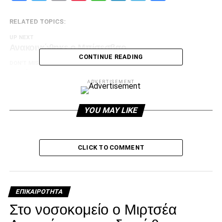
RELATED TOPICS:
UP NEXT
Ανακοινώθηκε ο Μπίσεσβαρ
CONTINUE READING
DON'T MISS
Γιατί δεν ανακοινώνεται ο Κρέσπο
ADVERTISEMENT
paokrevolution
YOU MAY LIKE
CLICK TO COMMENT
ΕΠΙΚΑΙΡΌΤΗΤΑ
Στο νοσοκομείο ο Μιρτσέα