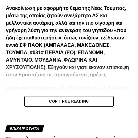
Ανακοίνωση με αφορμή το θέμα της Νέας Τούμπας,
μέσω της οποίας ζητούν ανεξάρτητο ΑΣ και
μελλοντικά αυτάρκη, αλλά και την πιο σίγουρη και
γρήγορη λύση για την ανέγερση του γηπέδου «που
ήδη έχει καθυστερήσει», όπως τονίζουν, εξέδωσαν
εννιά ΣΦ ΠΑΟΚ (ΑΜΠΑΛΑΕΑ, ΜΑΚΕΔΟΝΕΣ,
ΤΟΥΜΠΑ, #031# ΠΕΡΑΙΑ (ΕΟ), ΕΠΑΝΟΜΗ,
ΑΜΥΝΤΑΙΟ, ΜΟΥΔΑΝΙΑ, ΦΛΩΡΙΝΑ ΚΑΙ
ΧΡΥΣΟΥΠΟΛΗΣ). Εξηγούν και γιατί έκαναν επίσκεψη
στον Ερασιτέχνη τις προηγούμενες ημέρες.
Αναλυτικά το κείμενο:
«Ως Σύνδεσμοι Φίλων ΠΑΟΚ που
λειτουργούμε καθημερινά με γνώμωνα το καλό του
CONTINUE READING
Δικεφάλου και μόνο, αισθανόμαστε την ανάγκη να
τοποθετηθούμε (ελπίζουμε για τελευταία φορά) καθώς εν
όψη των 100 ετών τα διοικητικά εσωπροβλήματα του
οργανισμού δεν φαίνεται να καταλαγιάζουν (κάθε άλλο
ΕΠΙΚΑΙΡΌΤΗΤΑ
μάλλον) παρά τις επανειλημμένες προσπάθειες μας να