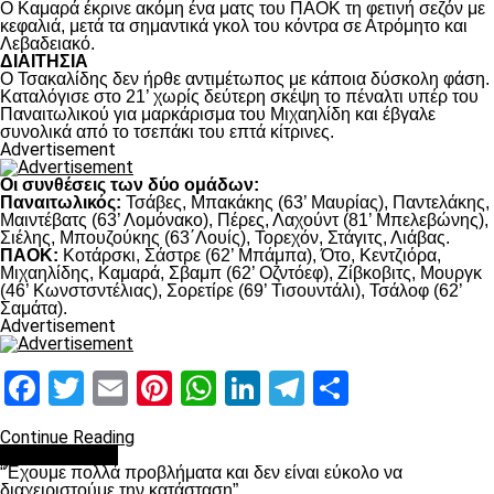
Ο Καμαρά έκρινε ακόμη ένα ματς του ΠΑΟΚ τη φετινή σεζόν με
κεφαλιά, μετά τα σημαντικά γκολ του κόντρα σε Ατρόμητο και
Λεβαδειακό.
ΔΙΑΙΤΗΣΙΑ
Ο Τσακαλίδης δεν ήρθε αντιμέτωπος με κάποια δύσκολη φάση.
Καταλόγισε στο 21’ χωρίς δεύτερη σκέψη το πέναλτι υπέρ του
Παναιτωλικού για μαρκάρισμα του Μιχαηλίδη και έβγαλε
συνολικά από το τσεπάκι του επτά κίτρινες.
Advertisement
Οι συνθέσεις των δύο ομάδων:
Παναιτωλικός:
Τσάβες, Μπακάκης (63’ Μαυρίας), Παντελάκης,
Μαιντέβατς (63’ Λομόνακο), Πέρες, Λαχούντ (81’ Μπελεβώνης),
Σιέλης, Μπουζούκης (63΄Λουίς), Τορεχόν, Στάγιτς, Λιάβας.
ΠΑΟΚ:
Κοτάρσκι, Σάστρε (62’ Μπάμπα), Ότο, Κεντζιόρα,
Μιχαηλίδης, Καμαρά, Σβαμπ (62’ Οζντόεφ), Ζίβκοβιτς, Μουργκ
(46’ Κωνστσντέλιας), Σορετίρε (69’ Τισουντάλι), Τσάλοφ (62’
Σαμάτα).
Advertisement
Facebook
Twitter
Email
Pinterest
WhatsApp
LinkedIn
Telegram
Μοιραστ
Continue Reading
πρωτοσέλιδο
“Έχουμε πολλά προβλήματα και δεν είναι εύκολο να
διαχειριστούμε την κατάσταση”