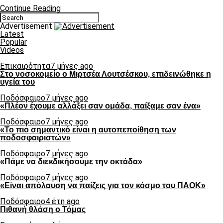
Continue Reading
Advertisement
Latest
Popular
Videos
Επικαιρότητα
7 μήνες ago
Στο νοσοκομείο ο Μιρτσέα Λουτσέσκου, επιδεινώθηκε η
υγεία του
Ποδόσφαιρο
7 μήνες ago
«Πλέον έχουμε αλλάξει σαν ομάδα, παίξαμε σαν ένα»
Ποδόσφαιρο
7 μήνες ago
«Το πιο σημαντικό είναι η αυτοπεποίθηση των
ποδοσφαιριστών»
Ποδόσφαιρο
7 μήνες ago
«Πάμε να διεκδικήσουμε την οκτάδα»
Ποδόσφαιρο
7 μήνες ago
«Είναι απόλαυση να παίζεις για τον κόσμο του ΠΑΟΚ»
Ποδόσφαιρο
4 έτη ago
Πιθανή θλάση ο Τόμας