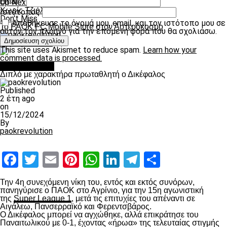
Email
*
Up Next
Χωρίς Τζιόλη και Μακ
Ιστότοπος
Don't Miss
Αποθήκευσε το όνομά μου, email, και τον ιστότοπο μου σε
Το PAOK FC Mobile Store στον Αστερόκοσμο
αυτόν τον πλοηγό για την επόμενη φορά που θα σχολιάσω.
paokrevolution
This site uses Akismet to reduce spam.
Learn how your
comment data is processed.
πρωτοσέλιδο
Διπλό με χαρακτήρα πρωταθλητή ο Δικέφαλος
Published
2 έτη ago
on
15/12/2024
By
paokrevolution
Facebook
Twitter
Email
Pinterest
WhatsApp
LinkedIn
Telegram
Μοιραστ
Την 4
η
συνεχόμενη νίκη του, εντός και εκτός συνόρων,
πανηγύρισε ο ΠΑΟΚ στο Αγρίνιο, για την 15
η
αγωνιστική
της
Super League 1
, μετά τις επιτυχίες του απέναντι σε
Αιγάλεω, Πανσερραϊκό και Φερεντσβάρος.
Ο Δικέφαλος μπορεί να αγχώθηκε, αλλά επικράτησε του
Παναιτωλικού με 0-1, έχοντας «ήρωα» της τελευταίας στιγμής