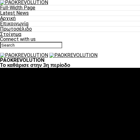
Full-Width Page
Latest News
Αρχική
Επικοινωνία
Πρωτοσέλιδο
Στοίχημα
Connect with us
PAOKREVOLUTION
Το καθάρισε στην 3η περίοδο
Ποδόσφαιρο
«Πλέον έχουμε αλλάξει σαν ομάδα, παίξαμε σαν ένα»
«Το πιο σημαντικό είναι η αυτοπεποίθηση των
ποδοσφαιριστών»
«Πάμε να διεκδικήσουμε την οκτάδα»
«Είναι απόλαυση να παίζεις για τον κόσμο του ΠΑΟΚ»
«Θα τα δώσουμε όλα κόντρα στη Λιόν για την οκτάδα»
Μπάσκετ