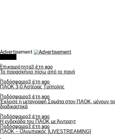
Advertisement
Τάσεις
Επικαιρότητα
3 έτη ago
Το παρασκήνιο πίσω από το πανό
Ποδόσφαιρο
3 έτη ago
ΠΑΟΚ 3-0 Αστέρας Τρίπολης
Ποδόσφαιρο
3 έτη ago
Έκλεισε η μεταγραφή Σαμάτα στον ΠΑΟΚ, μένουν τα
διαδικαστικά
Ποδόσφαιρο
3 έτη ago
Η ενδεκάδα του ΠΑΟΚ με Άιντραχτ
Ποδόσφαιρο
3 έτη ago
ΠΑΟΚ – Ολυμπιακός [LIVESTREAMING]