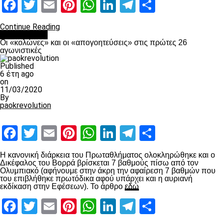
Facebook
Twitter
Email
Pinterest
WhatsApp
LinkedIn
Telegram
Μοιραστ
Continue Reading
Ποδόσφαιρο
Οι «κολώνες» και οι «απογοητεύσεις» στις πρώτες 26
αγωνιστικές
Published
6 έτη ago
on
11/03/2020
By
paokrevolution
Facebook
Twitter
Email
Pinterest
WhatsApp
LinkedIn
Telegram
Μοιραστ
Η κανονική διάρκεια του Πρωταθλήματος ολοκληρώθηκε και ο
Δικέφαλος του Βορρά βρίσκεται 7 βαθμούς πίσω από τον
Ολυμπιακό (αφήνουμε στην άκρη την αφαίρεση 7 βαθμών που
του επιβλήθηκε πρωτόδικα αφού υπάρχει και η αυριανή
εκδίκαση στην Εφέσεων). Το άρθρο
εδώ
Facebook
Twitter
Email
Pinterest
WhatsApp
LinkedIn
Telegram
Μοιραστ