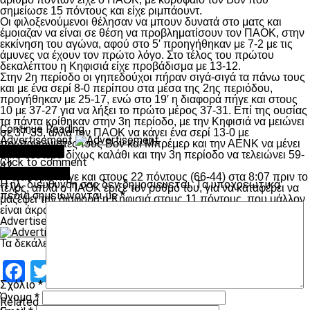
σημείωσε 15 πόντους και είχε ριμπάουντ.
Oι φιλοξενούμενοι θέλησαν να μπουν δυνατά στο ματς και
έμοιαζαν να είναι σε θέση να προβληματίσουν τον ΠΑΟΚ, στην
εκκίνηση του αγώνα, αφού στο 5′ προηγήθηκαν με 7-2 με τις
άμυνες να έχουν τον πρώτο λόγο. Στο τέλος του πρώτου
δεκαλέπτου η Κηφισιά είχε προβάδισμα με 13-12.
Στην 2η περίοδο οι γηπεδούχοι πήραν σιγά-σιγά τα πάνω τους
και με ένα σερί 8-0 περίπου στα μέσα της 2ης περιόδου,
προγήθηκαν με 25-17, ενώ στο 19′ η διαφορά πήγε και στους
10 με 37-27 για να λήξει το πρώτο μέρος 37-31. Επί της ουσίας
τα πάντα κρίθηκαν στην 3η περίοδο, με την Κηφισιά να μειώνει
Continue Reading
σε 37-33, αλλά τον ΠΑΟΚ να κάνει ένα σερί 13-0 με
Advertisement
πρωταγωνιστές τους Βον και Μπρέμερ και την ΑΕΝΚ να μένει
You may like
5:43 δεύτερα δίχως καλάθι και την 3η περίοδο να τελειώνει 59-
Click to comment
42.
Leave a Reply
Η διαφορά πήγε και στους 22 πόντους (66-44) στα 8:07 πριν το
Η ηλ. διεύθυνση σας δεν δημοσιεύεται.
Τα υποχρεωτικά
τέλος, απλά ο ΠΑΟΚ έριξε τον ρυθμό του, για να καταφέρει να
πεδία σημειώνονται με
*
μαζέψει την διαφορά η Κηφισιά στους 11 πόντους, που μάλλον
είναι άκρως τιμητική για την εμφάνιση της.
Advertisement
Τα δεκάλεπτα: 12-13, 37-31, 59-42, 78-67.
Facebook
Twitter
Email
Pinterest
WhatsApp
LinkedIn
Telegram
Μοιραστ
Σχόλιο
*
Όνομα
*
Related Topics: