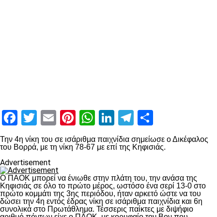
Facebook
Twitter
Email
Pinterest
WhatsApp
LinkedIn
Telegram
Μοιραστ
Την 4η νίκη του σε ισάριθμα παιχνίδια σημείωσε ο Δικέφαλος
του Βορρά, με τη νίκη 78-67 με επί της Κηφισιάς.
Advertisement
Ο ΠΑΟΚ μπορεί να ένιωθε στην πλάτη του, την ανάσα της
Κηφισιάς σε όλο το πρώτο μέρος, ωστόσο ένα σερί 13-0 στο
πρώτο κομμάτι της 3ης περιόδου, ήταν αρκετό ώστε να του
δώσει την 4η εντός έδρας νίκη σε ισάριθμα παιχνίδια και 6η
συνολικά στο Πρωτάθλημα. Τέσσερις παίκτες με διψήφιο
αριθμό πόντων είχε ο ΠΑΟΚ, με κορυφαίο τον Βον που