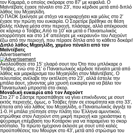
τον Καμαρά, ο οποίος σκόραρε στο 87’ με κεφαλιά. Ο
Μαϊντέβατς έχασε πέναλτι στο 23’, που κέρδισε μετά από διπλό
λάθος του Μιχαηλίδη.
Ο ΠΑΟΚ ξεκίνησε με στόχο να κυριαρχήσει και μόλις στο 2′
έχασε την πρώτη του ευκαιρία. Ο Σορετίρε βρέθηκε σε θέση
βολής πλάγια μέσα στην περιοχή, πλάσαρε, αλλά απέκρουσε
σε κόρνερ ο Τσάβες.Από το 10’ και μετά ο Παναιτωλικός
ισορρόπησε και στο 14′ απείλησε με «κεραυνό» του Λαχούντ
έξω από την περιοχή, που πέρασε δίπλα από το κάθετο δοκάρι!
Διπλό λάθος Μιχαηλίδη, χαμένο πέναλτι από τον
Μαϊντέβατς
Advertisement
Ακολούθησε στο 15′ χλιαρό σουτ του Ότο που μπλόκαρε ο
Τσάβες, ενώ στο 21’ ο Παναιτωλικός κέρδισε πέναλτι μετά από
λάθος και μαρκάρισμα του Μιχαηλίδη στον Μαϊντέβατς. Ο
τελευταίος ανέλαβε την εκτέλεση στο 23’, αλλά έστειλε την
μπάλα άουτ, χάνοντας μία χρυσή ευκαιρία για να βάλει τον
Παναιτωλικό μπροστά στο σκορ.
Μοναδική ευκαιρία από τον Λαχούντ
Στο 27′ ο Σάστρε προσπάθησε να γίνει επικίνδυνος με σουτ
εκτός περιοχής, όμως, ο Τσάβες ήταν σε ετοιμότητα και στο 33′,
έπειτα από νέο λάθος του Μιχαηλίδη, ο Παναιτωλικός άγγιξε το
1-0. Η μπάλα χτύπησε στην πλάτη του Έλληνα αμυντικού,
στρώθηκε στον Λαχούντ στη μικρή περιοχή και χρειάστηκε η
ψύχραιμη επέμβαση του Κοτάρσκι για να παραμείνει το σκορ
ισόπαλο. Το πρώτο ημίχρονο έκλεισε με σουτ υπό καλές
προϋποθέσεις του Μουργκ στο 43′, μετά από στρώσιμο του