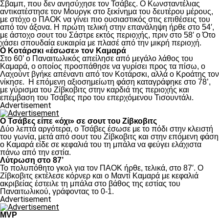
Σβαμπ, που δεν ανησύχησε τον Τσάβες. Ο Κωνσταντέλιας
αντικατέστησε τον Μουργκ στο ξεκίνημα του δευτέρου μέρους,
με στόχο ο ΠΑΟΚ να γίνει πιο ουσιαστικός στις επιθέσεις του
από τον άξονα. Η πρώτη τελική στην επανάληψη ήρθε στο 54′,
με άστοχο σουτ του Σάστρε εκτός περιοχής, πριν στο 58′ ο Ότο
χάσει σπουδαία ευκαιρία με πλασέ από την μικρή περιοχή.
Ο Κοτάρσκι «έσωσε» τον Καμαρά
Στο 60’ ο Παναιτωλικός απείλησε από μεγάλο λάθος του
Καμαρά, ο οποίος προσπάθησε να γυρίσει προς τα πίσω, ο
Λαχούντ βγήκε απέναντι από τον Κοτάρσκι, αλλά ο Κροάτης τον
νίκησε. Η επόμενη αξιοσημείωτη φάση καταγράφηκε στο 78’,
με γύρισμα του Ζίβκοβιτς στην καρδιά της περιοχής και
επέμβαση του Τσάβες προ του επερχόμενου Τισουντάλι.
Advertisement
Ο Τσάβες είπε «όχι» σε σουτ του Ζίβκοβιτς
Δύο λεπτά αργότερα, ο Τσάβες έσωσε με το πόδι στην κλειστή
του γωνία, μετά από σουτ του Ζίβκοβιτς και στην επόμενη φάση
ο Καμαρά είδε σε κεφαλιά του τη μπάλα να φεύγει ελάχιστα
πάνω από την εστία.
Λύτρωση στο 87’
Το πολυπόθητο γκολ για τον ΠΑΟΚ ήρθε, τελικά, στο 87′. Ο
Ζίβκοβιτς εκτέλεσε κόρνερ και ο Μαντί Καμαρά με κεφαλιά
ακριβείας έστειλε τη μπάλα στο βάθος της εστίας του
Παναιτωλικού, γράφοντας το 0-1.
Advertisement
MVP