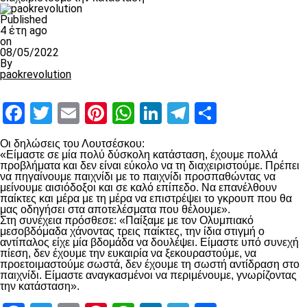
Published
4 έτη ago
on
08/05/2022
By
paokrevolution
Facebook
Twitter
Email
Pinterest
WhatsApp
LinkedIn
Telegram
Μοιραστ
Οι δηλώσεις του Λουτσέσκου:
«Είμαστε σε μία πολύ δύσκολη κατάσταση, έχουμε πολλά
προβλήματα και δεν είναι εύκολο να τη διαχειριστούμε. Πρέπει
να πηγαίνουμε παιχνίδι με το παιχνίδι προσπαθώντας να
μείνουμε αισιόδοξοι και σε καλό επίπεδο. Να επανέλθουν
παίκτες και μέρα με τη μέρα να επιστρέψει το γκρουπ που θα
μας οδηγήσει στα αποτελέσματα που θέλουμε».
Στη συνέχεια πρόσθεσε: «Παίξαμε με τον Ολυμπιακό
μεσοβδόμαδα χάνοντας τρεις παίκτες, την ίδια στιγμή ο
αντίπαλος είχε μία βδομάδα να δουλέψει. Είμαστε υπό συνεχή
πίεση, δεν έχουμε την ευκαιρία να ξεκουραστούμε, να
προετοιμαστούμε σωστά, δεν έχουμε τη σωστή αντίδραση στο
παιχνίδι. Είμαστε αναγκασμένοι να περιμένουμε, γνωρίζοντας
την κατάσταση».