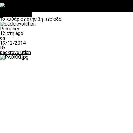
Στο OPEN τα προκριματικά, στη NOVA τα του πρωταθλήματος
Σαν σήμερα: Οταν “έφυγε” ο Λόραντ
πρωτοσέλιδο
Το καθάρισε στην 3η περίοδο
Published
12 έτη ago
on
13/12/2014
By
paokrevolution