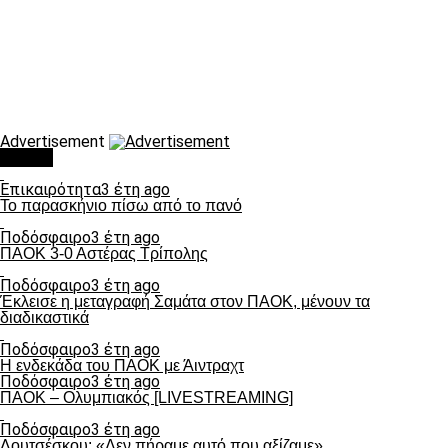
Advertisement
Τάσεις
Επικαιρότητα
3 έτη ago
Το παρασκήνιο πίσω από το πανό
Ποδόσφαιρο
3 έτη ago
ΠΑΟΚ 3-0 Αστέρας Τρίπολης
Ποδόσφαιρο
3 έτη ago
Έκλεισε η μεταγραφή Σαμάτα στον ΠΑΟΚ, μένουν τα
διαδικαστικά
Ποδόσφαιρο
3 έτη ago
Η ενδεκάδα του ΠΑΟΚ με Άιντραχτ
Ποδόσφαιρο
3 έτη ago
ΠΑΟΚ – Ολυμπιακός [LIVESTREAMING]
Ποδόσφαιρο
3 έτη ago
Λουτσέσκου: «Δεν πήραμε αυτό που αξίζαμε»