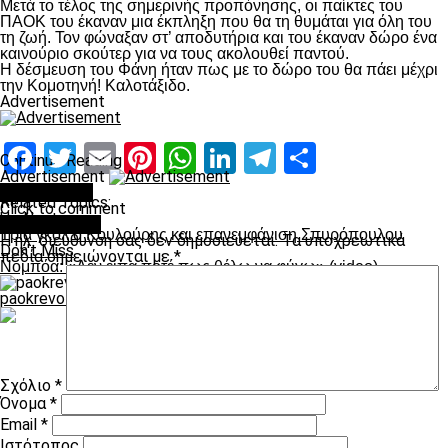
Μετά το τέλος της σημερινής προπόνησης, οι παίκτες του
ΠΑΟΚ του έκαναν μια έκπληξη που θα τη θυμάται για όλη του
τη ζωή. Τον φώναξαν στ’ αποδυτήρια και του έκαναν δώρο ένα
καινούριο σκούτερ για να τους ακολουθεί παντού.
Η δέσμευση του Φάνη ήταν πως με το δώρο του θα πάει μέχρι
την Κομοτηνή! Καλοτάξιδο.
Advertisement
Facebook
Twitter
Email
Pinterest
WhatsApp
LinkedIn
Telegram
Μοιραστ
Continue Reading
Advertisement
You may like
Related Topics:
Click to comment
Up Next
Leave a Reply
Τρια γκολ ο Κουλούρης και επανεμφάνιση Σπυρόπουλου
Η ηλ. διεύθυνση σας δεν δημοσιεύεται.
Τα υποχρεωτικά
Don't Miss
πεδία σημειώνονται με
*
Νομπόα: «Δεν είπα ποτέ πως θέλω να φύγω» (video)
paokrevolution
Σχόλιο
*
Όνομα
*
Email
*
Ιστότοπος