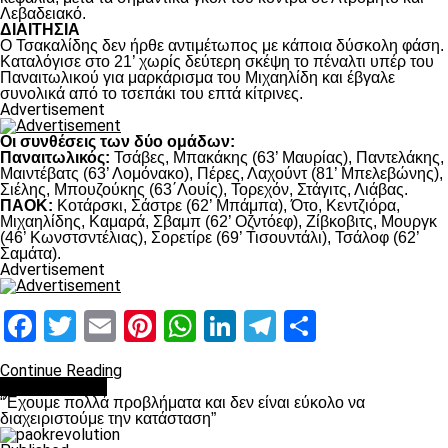
Λεβαδειακό.
ΔΙΑΙΤΗΣΙΑ
Ο Τσακαλίδης δεν ήρθε αντιμέτωπος με κάποια δύσκολη φάση.
Καταλόγισε στο 21’ χωρίς δεύτερη σκέψη το πέναλτι υπέρ του
Παναιτωλικού για μαρκάρισμα του Μιχαηλίδη και έβγαλε
συνολικά από το τσεπάκι του επτά κίτρινες.
Advertisement
Οι συνθέσεις των δύο ομάδων:
Παναιτωλικός:
Τσάβες, Μπακάκης (63’ Μαυρίας), Παντελάκης,
Μαιντέβατς (63’ Λομόνακο), Πέρες, Λαχούντ (81’ Μπελεβώνης),
Σιέλης, Μπουζούκης (63΄Λουίς), Τορεχόν, Στάγιτς, Λιάβας.
ΠΑΟΚ:
Κοτάρσκι, Σάστρε (62’ Μπάμπα), Ότο, Κεντζιόρα,
Μιχαηλίδης, Καμαρά, Σβαμπ (62’ Οζντόεφ), Ζίβκοβιτς, Μουργκ
(46’ Κωνστσντέλιας), Σορετίρε (69’ Τισουντάλι), Τσάλοφ (62’
Σαμάτα).
Advertisement
Facebook
Twitter
Email
Pinterest
WhatsApp
LinkedIn
Telegram
Μοιραστ
Continue Reading
πρωτοσέλιδο
“Έχουμε πολλά προβλήματα και δεν είναι εύκολο να
διαχειριστούμε την κατάσταση”