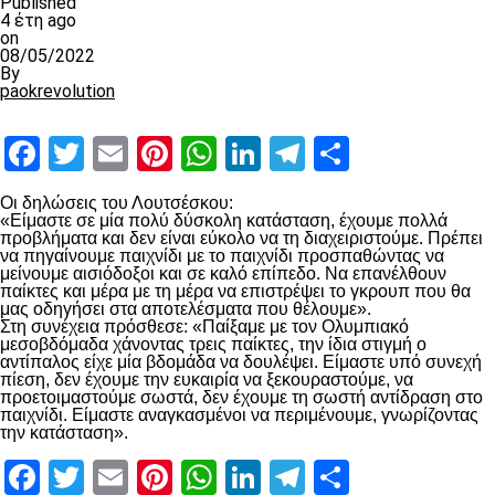
Published
4 έτη ago
on
08/05/2022
By
paokrevolution
Facebook
Twitter
Email
Pinterest
WhatsApp
LinkedIn
Telegram
Μοιραστ
Οι δηλώσεις του Λουτσέσκου:
«Είμαστε σε μία πολύ δύσκολη κατάσταση, έχουμε πολλά
προβλήματα και δεν είναι εύκολο να τη διαχειριστούμε. Πρέπει
να πηγαίνουμε παιχνίδι με το παιχνίδι προσπαθώντας να
μείνουμε αισιόδοξοι και σε καλό επίπεδο. Να επανέλθουν
παίκτες και μέρα με τη μέρα να επιστρέψει το γκρουπ που θα
μας οδηγήσει στα αποτελέσματα που θέλουμε».
Στη συνέχεια πρόσθεσε: «Παίξαμε με τον Ολυμπιακό
μεσοβδόμαδα χάνοντας τρεις παίκτες, την ίδια στιγμή ο
αντίπαλος είχε μία βδομάδα να δουλέψει. Είμαστε υπό συνεχή
πίεση, δεν έχουμε την ευκαιρία να ξεκουραστούμε, να
προετοιμαστούμε σωστά, δεν έχουμε τη σωστή αντίδραση στο
παιχνίδι. Είμαστε αναγκασμένοι να περιμένουμε, γνωρίζοντας
την κατάσταση».
Facebook
Twitter
Email
Pinterest
WhatsApp
LinkedIn
Telegram
Μοιραστ