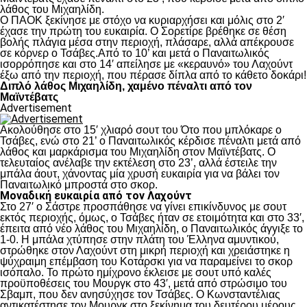
λάθος του Μιχαηλίδη.
Ο ΠΑΟΚ ξεκίνησε με στόχο να κυριαρχήσει και μόλις στο 2′
έχασε την πρώτη του ευκαιρία. Ο Σορετίρε βρέθηκε σε θέση
βολής πλάγια μέσα στην περιοχή, πλάσαρε, αλλά απέκρουσε
σε κόρνερ ο Τσάβες.Από το 10’ και μετά ο Παναιτωλικός
ισορρόπησε και στο 14′ απείλησε με «κεραυνό» του Λαχούντ
έξω από την περιοχή, που πέρασε δίπλα από το κάθετο δοκάρι!
Διπλό λάθος Μιχαηλίδη, χαμένο πέναλτι από τον
Μαϊντέβατς
Advertisement
Ακολούθησε στο 15′ χλιαρό σουτ του Ότο που μπλόκαρε ο
Τσάβες, ενώ στο 21’ ο Παναιτωλικός κέρδισε πέναλτι μετά από
λάθος και μαρκάρισμα του Μιχαηλίδη στον Μαϊντέβατς. Ο
τελευταίος ανέλαβε την εκτέλεση στο 23’, αλλά έστειλε την
μπάλα άουτ, χάνοντας μία χρυσή ευκαιρία για να βάλει τον
Παναιτωλικό μπροστά στο σκορ.
Μοναδική ευκαιρία από τον Λαχούντ
Στο 27′ ο Σάστρε προσπάθησε να γίνει επικίνδυνος με σουτ
εκτός περιοχής, όμως, ο Τσάβες ήταν σε ετοιμότητα και στο 33′,
έπειτα από νέο λάθος του Μιχαηλίδη, ο Παναιτωλικός άγγιξε το
1-0. Η μπάλα χτύπησε στην πλάτη του Έλληνα αμυντικού,
στρώθηκε στον Λαχούντ στη μικρή περιοχή και χρειάστηκε η
ψύχραιμη επέμβαση του Κοτάρσκι για να παραμείνει το σκορ
ισόπαλο. Το πρώτο ημίχρονο έκλεισε με σουτ υπό καλές
προϋποθέσεις του Μουργκ στο 43′, μετά από στρώσιμο του
Σβαμπ, που δεν ανησύχησε τον Τσάβες. Ο Κωνσταντέλιας
αντικατέστησε τον Μουργκ στο ξεκίνημα του δευτέρου μέρους,