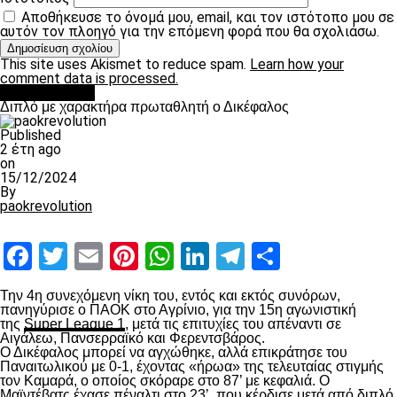
Αποθήκευσε το όνομά μου, email, και τον ιστότοπο μου σε
αυτόν τον πλοηγό για την επόμενη φορά που θα σχολιάσω.
This site uses Akismet to reduce spam.
Learn how your
comment data is processed.
πρωτοσέλιδο
Διπλό με χαρακτήρα πρωταθλητή ο Δικέφαλος
Published
2 έτη ago
on
15/12/2024
By
paokrevolution
Facebook
Twitter
Email
Pinterest
WhatsApp
LinkedIn
Telegram
Μοιραστ
Την 4
η
συνεχόμενη νίκη του, εντός και εκτός συνόρων,
πανηγύρισε ο ΠΑΟΚ στο Αγρίνιο, για την 15
η
αγωνιστική
της
Super League 1
, μετά τις επιτυχίες του απέναντι σε
Αιγάλεω, Πανσερραϊκό και Φερεντσβάρος.
Ο Δικέφαλος μπορεί να αγχώθηκε, αλλά επικράτησε του
Παναιτωλικού με 0-1, έχοντας «ήρωα» της τελευταίας στιγμής
τον Καμαρά, ο οποίος σκόραρε στο 87’ με κεφαλιά. Ο
Μαϊντέβατς έχασε πέναλτι στο 23’, που κέρδισε μετά από διπλό