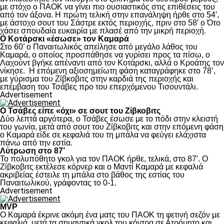
με στόχο ο ΠΑΟΚ να γίνει πιο ουσιαστικός στις επιθέσεις του
από τον άξονα. Η πρώτη τελική στην επανάληψη ήρθε στο 54′,
με άστοχο σουτ του Σάστρε εκτός περιοχής, πριν στο 58′ ο Ότο
χάσει σπουδαία ευκαιρία με πλασέ από την μικρή περιοχή.
Ο Κοτάρσκι «έσωσε» τον Καμαρά
Στο 60’ ο Παναιτωλικός απείλησε από μεγάλο λάθος του
Καμαρά, ο οποίος προσπάθησε να γυρίσει προς τα πίσω, ο
Λαχούντ βγήκε απέναντι από τον Κοτάρσκι, αλλά ο Κροάτης τον
νίκησε. Η επόμενη αξιοσημείωτη φάση καταγράφηκε στο 78’,
με γύρισμα του Ζίβκοβιτς στην καρδιά της περιοχής και
επέμβαση του Τσάβες προ του επερχόμενου Τισουντάλι.
Advertisement
Ο Τσάβες είπε «όχι» σε σουτ του Ζίβκοβιτς
Δύο λεπτά αργότερα, ο Τσάβες έσωσε με το πόδι στην κλειστή
του γωνία, μετά από σουτ του Ζίβκοβιτς και στην επόμενη φάση
ο Καμαρά είδε σε κεφαλιά του τη μπάλα να φεύγει ελάχιστα
πάνω από την εστία.
Λύτρωση στο 87’
Το πολυπόθητο γκολ για τον ΠΑΟΚ ήρθε, τελικά, στο 87′. Ο
Ζίβκοβιτς εκτέλεσε κόρνερ και ο Μαντί Καμαρά με κεφαλιά
ακριβείας έστειλε τη μπάλα στο βάθος της εστίας του
Παναιτωλικού, γράφοντας το 0-1.
Advertisement
MVP
Ο Καμαρά έκρινε ακόμη ένα ματς του ΠΑΟΚ τη φετινή σεζόν με
κεφαλιά, μετά τα σημαντικά γκολ του κόντρα σε Ατρόμητο και