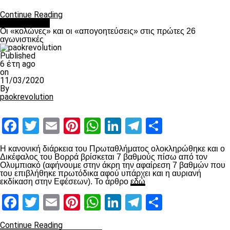
Continue Reading
Ποδόσφαιρο
Οι «κολώνες» και οι «απογοητεύσεις» στις πρώτες 26
αγωνιστικές
Published
6 έτη ago
on
11/03/2020
By
paokrevolution
Facebook
Twitter
Email
Pinterest
WhatsApp
LinkedIn
Telegram
Μοιραστ
Η κανονική διάρκεια του Πρωταθλήματος ολοκληρώθηκε και ο
Δικέφαλος του Βορρά βρίσκεται 7 βαθμούς πίσω από τον
Ολυμπιακό (αφήνουμε στην άκρη την αφαίρεση 7 βαθμών που
του επιβλήθηκε πρωτόδικα αφού υπάρχει και η αυριανή
εκδίκαση στην Εφέσεων). Το άρθρο
εδώ
Facebook
Twitter
Email
Pinterest
WhatsApp
LinkedIn
Telegram
Μοιραστ
Continue Reading