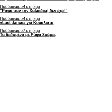
Ποδόσφαιρο
4 έτη ago
“Ράφα σαν την Χαλκιδική δεν έχει!”
Ποδόσφαιρο
4 έτη ago
«Last dance» για Κουαλιάτα
Ποδόσφαιρο
7 έτη ago
Τα δεδομένα με Ράφα Σοάρες