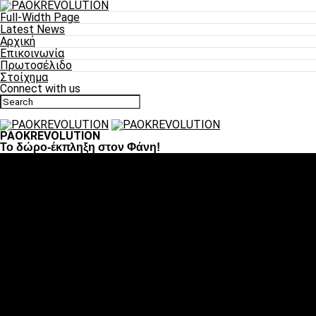
Full-Width Page
Latest News
Αρχική
Επικοινωνία
Πρωτοσέλιδο
Στοίχημα
Connect with us
PAOKREVOLUTION
To δώρο-έκπληξη στον Φάνη!
Ποδόσφαιρο
«Πλέον έχουμε αλλάξει σαν ομάδα, παίξαμε σαν ένα»
«Το πιο σημαντικό είναι η αυτοπεποίθηση των
ποδοσφαιριστών»
«Πάμε να διεκδικήσουμε την οκτάδα»
«Είναι απόλαυση να παίζεις για τον κόσμο του ΠΑΟΚ»
«Θα τα δώσουμε όλα κόντρα στη Λιόν για την οκτάδα»
Μπάσκετ