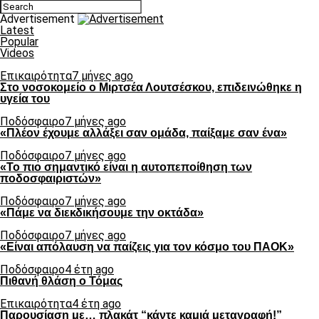
Advertisement
Latest
Popular
Videos
Επικαιρότητα
7 μήνες ago
Στο νοσοκομείο ο Μιρτσέα Λουτσέσκου, επιδεινώθηκε η
υγεία του
Ποδόσφαιρο
7 μήνες ago
«Πλέον έχουμε αλλάξει σαν ομάδα, παίξαμε σαν ένα»
Ποδόσφαιρο
7 μήνες ago
«Το πιο σημαντικό είναι η αυτοπεποίθηση των
ποδοσφαιριστών»
Ποδόσφαιρο
7 μήνες ago
«Πάμε να διεκδικήσουμε την οκτάδα»
Ποδόσφαιρο
7 μήνες ago
«Είναι απόλαυση να παίζεις για τον κόσμο του ΠΑΟΚ»
Ποδόσφαιρο
4 έτη ago
Πιθανή θλάση ο Τόμας
Επικαιρότητα
4 έτη ago
Παρουσίαση με… πλακάτ “κάντε καμιά μεταγραφή!”