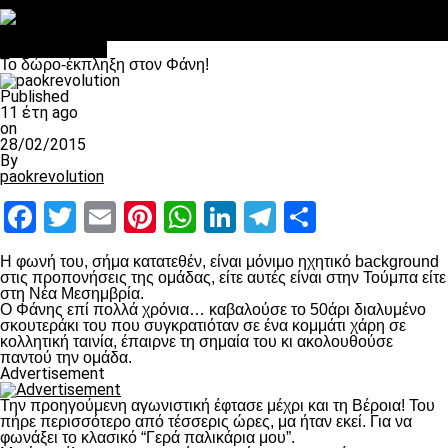
Στο OPEN τα προκριματικά, στη NOVA τα του πρωταθλήματος
Σαν σήμερα: Οταν “έφυγε” ο Λόραντ
πρωτοσέλιδο
To δώρο-έκπληξη στον Φάνη!
Published
11 έτη ago
on
28/02/2015
By
paokrevolution
Facebook
Twitter
Email
Pinterest
WhatsApp
LinkedIn
Telegram
Μοιραστ
Η φωνή του, σήμα κατατεθέν, είναι μόνιμο ηχητικό background
στις προπονήσεις της ομάδας, είτε αυτές είναι στην Τούμπα είτε
στη Νέα Μεσημβρία.
Ο Φάνης επί πολλά χρόνια… καβαλούσε το 50άρι διαλυμένο
σκουτεράκι του που συγκρατιόταν σε ένα κομμάτι χάρη σε
κολλητική ταινία, έπαιρνε τη σημαία του κι ακολουθούσε
παντού την ομάδα.
Advertisement
Την προηγούμενη αγωνιστική έφτασε μέχρι και τη Βέροια! Του
πήρε περισσότερο από τέσσερις ώρες, μα ήταν εκεί. Για να
φωνάξει το κλασικό “Γερά παλικάρια μου”.