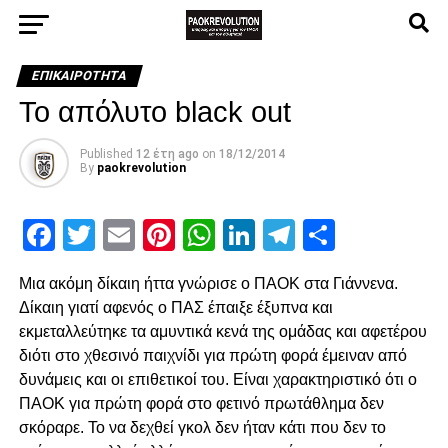
ΕΠΙΚΑΙΡΌΤΗΤΑ
Το απόλυτο black out
Published
12 έτη ago
on
18/12/2014
By
paokrevolution
Facebook
Twitter
Email
Pinterest
WhatsApp
LinkedIn
Telegram
Μοιρασ
Μια ακόμη δίκαιη ήττα γνώρισε ο ΠΑΟΚ στα Γιάννενα.
Δίκαιη γιατί αφενός ο ΠΑΣ έπαιξε έξυπνα και
εκμεταλλεύτηκε τα αμυντικά κενά της ομάδας και αφετέρου
διότι στο χθεσινό παιχνίδι για πρώτη φορά έμειναν από
δυνάμεις και οι επιθετικοί του. Είναι χαρακτηριστικό ότι ο
ΠΑΟΚ για πρώτη φορά στο φετινό πρωτάθλημα δεν
σκόραρε. Το να δεχθεί γκολ δεν ήταν κάτι που δεν το