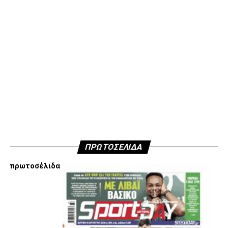
μην ανακοινώσουμε δημόσια τους λόγους που είμαστε
κάθετα απέναντι στην εμπλοκή Τσαλόπουλου-
Χατζόπουλου στην επόμενη μέρα του ΑΣ ΠΑΟΚ, αλλά
όσοι ενδιαφέρονται να ακούσουν ποιες συγκεκριμένες
κινήσεις τους, συναντήσεις τους και τοποθετήσεις τους
είναι αυτές που τους θέτουν εκτός κάδρου για εμάς
είμαστε πάντα διαθέσιμοι…
Υγ4
ADVERTISEMENT
ΠΡΩΤΟΣΕΛΙΔΑ
πρωτοσέλιδα
Εμείς είμαστε μόνο Π.Α.Ο.Κ.
Μόνο τα 4 γράμματα έχουν σημασία για εμάς και
ΚΑΝΕΝΑΣ δεν είναι πάνω απο αυτά τα ιερά γράμματα.