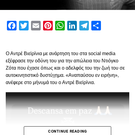
ADVERTISEMENT
Facebook
Twitter
Email
Pinterest
WhatsApp
LinkedIn
Telegram
Μοιρασ
Πρώτον, όσον αφορά το περιεχόμενο της επίσκεψης μας
και δεύτερον για την συνολική μας στάση και εμπλοκή στα
διοικητικά ζητήματα που αφορούν την επόμενη μέρα του
Ο Αντρέ Βιεϊρίνια με ανάρτηση του στα social media
ΠΑΟΚ.
εξέφρασε την οδύνη του για την απώλεια του Ντιόγκο
Ζότα που έχασε όπως και ο αδελφός του την ζωή του σε
Ο λόγος της επίσκεψης… απλός, “Κύριοι, με την δικιά μας
αυτοκινητιστικό δυστύχημα. «Αναπαύσου εν ειρήνη»,
στήριξη παραμείνατε 15μελες μετά την παραίτηση
ανέφερε στο μήνυμά του ο Αντρέ Βιεϊρίνια.
Κατσαρή και δεν ακολουθήσατε όλοι τον ίδιο δρόμο.”
Για εμάς δεν έχει αλλάξει κάτι, οι λόγοι της στήριξης μας
από την αρχή μέχρι σήμερα παραμένουν ίδιοι.
1. Ανεξάρτητος ΑΣ και μελλοντικά αυτάρκης,
CONTINUE READING