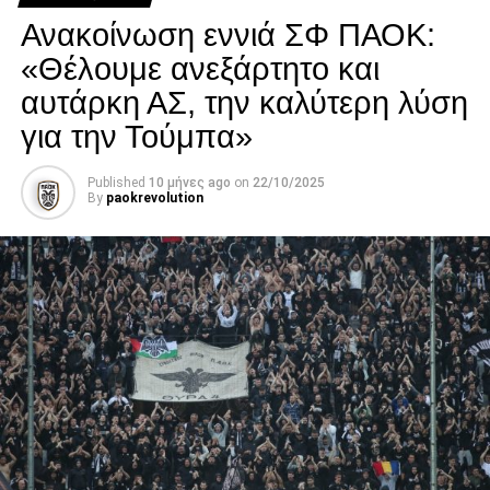
νοσηλείας του.
Ανακοίνωση εννιά ΣΦ ΠΑΟΚ:
Facebook
Twitter
Email
Pinterest
WhatsApp
LinkedIn
Telegram
Μοιρασ
«Θέλουμε ανεξάρτητο και
αυτάρκη ΑΣ, την καλύτερη λύση
για την Τούμπα»
Published
10 μήνες ago
on
22/10/2025
By
paokrevolution