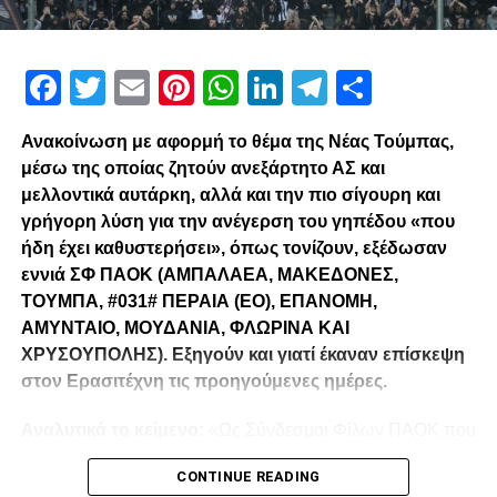
Facebook
Twitter
Email
Pinterest
WhatsApp
LinkedIn
Telegram
Μοιρασ
Ανακοίνωση με αφορμή το θέμα της Νέας Τούμπας,
μέσω της οποίας ζητούν ανεξάρτητο ΑΣ και
μελλοντικά αυτάρκη, αλλά και την πιο σίγουρη και
γρήγορη λύση για την ανέγερση του γηπέδου «που
ήδη έχει καθυστερήσει», όπως τονίζουν, εξέδωσαν
εννιά ΣΦ ΠΑΟΚ (ΑΜΠΑΛΑΕΑ, ΜΑΚΕΔΟΝΕΣ,
ΤΟΥΜΠΑ, #031# ΠΕΡΑΙΑ (ΕΟ), ΕΠΑΝΟΜΗ,
ΑΜΥΝΤΑΙΟ, ΜΟΥΔΑΝΙΑ, ΦΛΩΡΙΝΑ ΚΑΙ
ΧΡΥΣΟΥΠΟΛΗΣ). Εξηγούν και γιατί έκαναν επίσκεψη
στον Ερασιτέχνη τις προηγούμενες ημέρες.
Αναλυτικά το κείμενο:
«Ως Σύνδεσμοι Φίλων ΠΑΟΚ που
λειτουργούμε καθημερινά με γνώμωνα το καλό του
CONTINUE READING
Δικεφάλου και μόνο, αισθανόμαστε την ανάγκη να