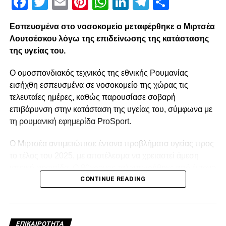
Facebook
Twitter
Email
Pinterest
WhatsApp
LinkedIn
Telegram
Μοιρασ
RELATED TOPICS:
UP NEXT
“Ούτε στην Ρεάλ όσο έχω συμβόλαιο με τον
Εσπευσμένα στο νοσοκομείο μεταφέρθηκε ο Μιρτσέα
ΠΑΟΚ”
Λουτσέσκου λόγω της επιδείνωσης της κατάστασης
της υγείας του.
DON'T MISS
ΠΑΣ ΓΙΑΝΝΙΝΑ – ΠΑΟΚ 3-0
Ο ομοσπονδιακός τεχνικός της εθνικής Ρουμανίας
εισήχθη εσπευσμένα σε νοσοκομείο της χώρας τις
τελευταίες ημέρες, καθώς παρουσίασε σοβαρή
paokrevolution
επιβάρυνση στην κατάσταση της υγείας του, σύμφωνα με
τη ρουμανική εφημερίδα ProSport.
Ο Μιρτσέα αντιμετώπισε έντονα προβλήματα υγείας προς
το τέλος του 2025, με αποτέλεσμα να χρειαστεί άμεση
ιατρική φροντίδα. Ο 80χρονος ταλαιπωρήθηκε από έντονο
CONTINUE READING
κρυολόγημα, το οποίο επηρέασε αρνητικά την ήδη
επιβαρυμένη καρδιακή του λειτουργία, και κρίθηκε
αναγκαία να νοσηλευτεί. Οι πληροφορίες αναφέρουν ότι η
κατάστασή του επιδεινώθηκε κατά τη διάρκεια της
ΕΠΙΚΑΙΡΌΤΗΤΑ