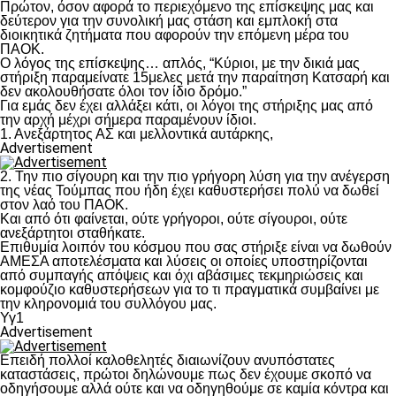
Πρώτον, όσον αφορά το περιεχόμενο της επίσκεψης μας και
δεύτερον για την συνολική μας στάση και εμπλοκή στα
διοικητικά ζητήματα που αφορούν την επόμενη μέρα του
ΠΑΟΚ.
Ο λόγος της επίσκεψης… απλός, “Κύριοι, με την δικιά μας
στήριξη παραμείνατε 15μελες μετά την παραίτηση Κατσαρή και
δεν ακολουθήσατε όλοι τον ίδιο δρόμο.”
Για εμάς δεν έχει αλλάξει κάτι, οι λόγοι της στήριξης μας από
την αρχή μέχρι σήμερα παραμένουν ίδιοι.
1. Ανεξάρτητος ΑΣ και μελλοντικά αυτάρκης,
Advertisement
2. Την πιο σίγουρη και την πιο γρήγορη λύση για την ανέγερση
της νέας Τούμπας που ήδη έχει καθυστερήσει πολύ να δωθεί
στον λαό του ΠΑΟΚ.
Και από ότι φαίνεται, ούτε γρήγοροι, ούτε σίγουροι, ούτε
ανεξάρτητοι σταθήκατε.
Επιθυμία λοιπόν του κόσμου που σας στήριξε είναι να δωθούν
ΑΜΕΣΑ αποτελέσματα και λύσεις οι οποίες υποστηρίζονται
από συμπαγής απόψεις και όχι αβάσιμες τεκμηριώσεις και
κομφούζιο καθυστερήσεων για το τι πραγματικά συμβαίνει με
την κληρονομιά του συλλόγου μας.
Υγ1
Advertisement
Επειδή πολλοί καλοθελητές διαιωνίζουν ανυπόστατες
καταστάσεις, πρώτοι δηλώνουμε πως δεν έχουμε σκοπό να
οδηγήσουμε αλλά ούτε και να οδηγηθούμε σε καμία κόντρα και