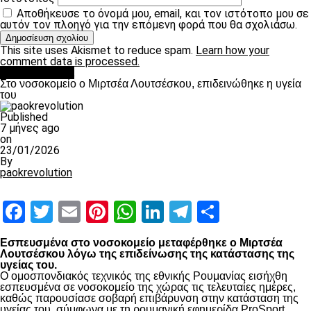
Αποθήκευσε το όνομά μου, email, και τον ιστότοπο μου σε
αυτόν τον πλοηγό για την επόμενη φορά που θα σχολιάσω.
This site uses Akismet to reduce spam.
Learn how your
comment data is processed.
Επικαιρότητα
Στο νοσοκομείο ο Μιρτσέα Λουτσέσκου, επιδεινώθηκε η υγεία
του
Published
7 μήνες ago
on
23/01/2026
By
paokrevolution
Facebook
Twitter
Email
Pinterest
WhatsApp
LinkedIn
Telegram
Μοιραστ
Εσπευσμένα στο νοσοκομείο μεταφέρθηκε ο Μιρτσέα
Λουτσέσκου λόγω της επιδείνωσης της κατάστασης της
υγείας του.
Ο ομοσπονδιακός τεχνικός της εθνικής Ρουμανίας εισήχθη
εσπευσμένα σε νοσοκομείο της χώρας τις τελευταίες ημέρες,
καθώς παρουσίασε σοβαρή επιβάρυνση στην κατάσταση της
υγείας του, σύμφωνα με τη ρουμανική εφημερίδα ProSport.