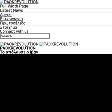
Full-Width Page
Latest News
Αρχική
Επικοινωνία
Πρωτοσέλιδο
Στοίχημα
Connect with us
PAOKREVOLUTION
Το απόλαυσε ο Ιβάν
Ποδόσφαιρο
«Πλέον έχουμε αλλάξει σαν ομάδα, παίξαμε σαν ένα»
«Το πιο σημαντικό είναι η αυτοπεποίθηση των
ποδοσφαιριστών»
«Πάμε να διεκδικήσουμε την οκτάδα»
«Είναι απόλαυση να παίζεις για τον κόσμο του ΠΑΟΚ»
«Θα τα δώσουμε όλα κόντρα στη Λιόν για την οκτάδα»
Μπάσκετ