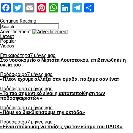
Facebook
Twitter
Email
Pinterest
WhatsApp
LinkedIn
Telegram
Μοιραστ
Continue Reading
Advertisement
Latest
Popular
Videos
Επικαιρότητα
7 μήνες ago
Στο νοσοκομείο ο Μιρτσέα Λουτσέσκου, επιδεινώθηκε η
υγεία του
Ποδόσφαιρο
7 μήνες ago
«Πλέον έχουμε αλλάξει σαν ομάδα, παίξαμε σαν ένα»
Ποδόσφαιρο
7 μήνες ago
«Το πιο σημαντικό είναι η αυτοπεποίθηση των
ποδοσφαιριστών»
Ποδόσφαιρο
7 μήνες ago
«Πάμε να διεκδικήσουμε την οκτάδα»
Ποδόσφαιρο
7 μήνες ago
«Είναι απόλαυση να παίζεις για τον κόσμο του ΠΑΟΚ»