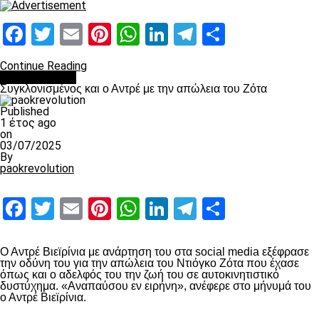
Facebook
Twitter
Email
Pinterest
WhatsApp
LinkedIn
Telegram
Μοιραστ
Continue Reading
Επικαιρότητα
Συγκλονισμένος και ο Αντρέ με την απώλεια του Ζότα
Published
1 έτος ago
on
03/07/2025
By
paokrevolution
Facebook
Twitter
Email
Pinterest
WhatsApp
LinkedIn
Telegram
Μοιραστ
Ο Αντρέ Βιεϊρίνια με ανάρτηση του στα social media εξέφρασε
την οδύνη του για την απώλεια του Ντιόγκο Ζότα που έχασε
όπως και ο αδελφός του την ζωή του σε αυτοκινητιστικό
δυστύχημα. «Αναπαύσου εν ειρήνη», ανέφερε στο μήνυμά του
ο Αντρέ Βιεϊρίνια.