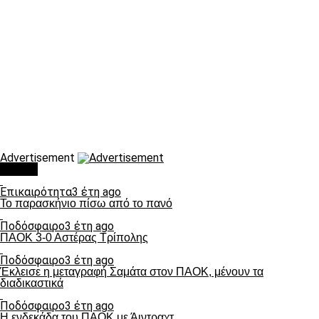
Advertisement
Τάσεις
Επικαιρότητα
3 έτη ago
Το παρασκήνιο πίσω από το πανό
Ποδόσφαιρο
3 έτη ago
ΠΑΟΚ 3-0 Αστέρας Τρίπολης
Ποδόσφαιρο
3 έτη ago
Έκλεισε η μεταγραφή Σαμάτα στον ΠΑΟΚ, μένουν τα
διαδικαστικά
Ποδόσφαιρο
3 έτη ago
Η ενδεκάδα του ΠΑΟΚ με Άιντραχτ