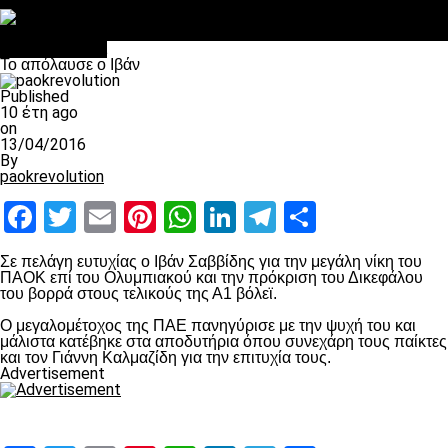
Στο OPEN τα προκριματικά, στη NOVA τα του πρωταθλήματος
Σαν σήμερα: Οταν “έφυγε” ο Λόραντ
Επικαιρότητα
Το απόλαυσε ο Ιβάν
Published
10 έτη ago
on
13/04/2016
By
paokrevolution
Facebook
Twitter
Email
Pinterest
WhatsApp
LinkedIn
Telegram
Μοιραστ
Σε πελάγη ευτυχίας ο Ιβάν Σαββίδης για την μεγάλη νίκη του
ΠΑΟΚ επί του Ολυμπιακού και την πρόκριση του Δικεφάλου
του βορρά στους τελικούς της Α1 βόλεϊ.
Ο μεγαλομέτοχος της ΠΑΕ πανηγύρισε με την ψυχή του και
μάλιστα κατέβηκε στα αποδυτήρια όπου συνεχάρη τους παίκτες
και τον Γιάννη Καλμαζίδη για την επιτυχία τους.
Advertisement