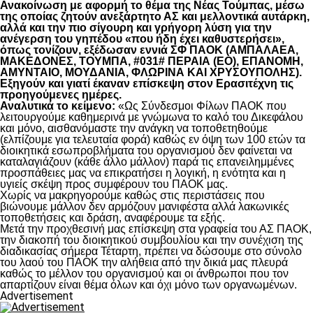
Ανακοίνωση με αφορμή το θέμα της Νέας Τούμπας, μέσω
της οποίας ζητούν ανεξάρτητο ΑΣ και μελλοντικά αυτάρκη,
αλλά και την πιο σίγουρη και γρήγορη λύση για την
ανέγερση του γηπέδου «που ήδη έχει καθυστερήσει»,
όπως τονίζουν, εξέδωσαν εννιά ΣΦ ΠΑΟΚ (ΑΜΠΑΛΑΕΑ,
ΜΑΚΕΔΟΝΕΣ, ΤΟΥΜΠΑ, #031# ΠΕΡΑΙΑ (ΕΟ), ΕΠΑΝΟΜΗ,
ΑΜΥΝΤΑΙΟ, ΜΟΥΔΑΝΙΑ, ΦΛΩΡΙΝΑ ΚΑΙ ΧΡΥΣΟΥΠΟΛΗΣ).
Εξηγούν και γιατί έκαναν επίσκεψη στον Ερασιτέχνη τις
προηγούμενες ημέρες.
Αναλυτικά το κείμενο:
«Ως Σύνδεσμοι Φίλων ΠΑΟΚ που
λειτουργούμε καθημερινά με γνώμωνα το καλό του Δικεφάλου
και μόνο, αισθανόμαστε την ανάγκη να τοποθετηθούμε
(ελπίζουμε για τελευταία φορά) καθώς εν όψη των 100 ετών τα
διοικητικά εσωπροβλήματα του οργανισμού δεν φαίνεται να
καταλαγιάζουν (κάθε άλλο μάλλον) παρά τις επανειλημμένες
προσπάθειες μας να επικρατήσει η λογική, η ενότητα και η
υγιείς σκέψη προς συμφέρουν του ΠΑΟΚ μας.
Χωρίς να μακρηγορούμε καθώς στις περιστάσεις που
βιώνουμε μάλλον δεν αρμόζουν μανιφέστα αλλά λακωνικές
τοποθετήσεις και δράση, αναφέρουμε τα εξής.
Μετά την προχθεσινή μας επίσκεψη στα γραφεία του ΑΣ ΠΑΟΚ,
την διακοπή του διοικητικού συμβουλίου και την συνέχιση της
διαδικασίας σήμερα Τέταρτη, πρέπει να δώσουμε στο σύνολο
του λαού του ΠΑΟΚ την αλήθεια από την δικιά μας πλευρά
καθώς το μέλλον του οργανισμού και οι άνθρωποι που τον
απαρτίζουν είναι θέμα όλων και όχι μόνο των οργανωμένων.
Advertisement