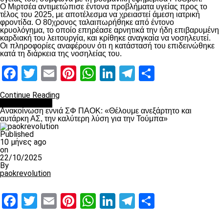
Ο Μιρτσέα αντιμετώπισε έντονα προβλήματα υγείας προς το
τέλος του 2025, με αποτέλεσμα να χρειαστεί άμεση ιατρική
φροντίδα. Ο 80χρονος ταλαιπωρήθηκε από έντονο
κρυολόγημα, το οποίο επηρέασε αρνητικά την ήδη επιβαρυμένη
καρδιακή του λειτουργία, και κρίθηκε αναγκαία να νοσηλευτεί.
Οι πληροφορίες αναφέρουν ότι η κατάστασή του επιδεινώθηκε
κατά τη διάρκεια της νοσηλείας του.
Facebook
Twitter
Email
Pinterest
WhatsApp
LinkedIn
Telegram
Μοιραστ
Continue Reading
Επικαιρότητα
Ανακοίνωση εννιά ΣΦ ΠΑΟΚ: «Θέλουμε ανεξάρτητο και
αυτάρκη ΑΣ, την καλύτερη λύση για την Τούμπα»
Published
10 μήνες ago
on
22/10/2025
By
paokrevolution
Facebook
Twitter
Email
Pinterest
WhatsApp
LinkedIn
Telegram
Μοιραστ