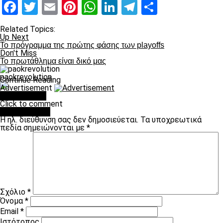
Facebook
Twitter
Email
Pinterest
WhatsApp
LinkedIn
Telegram
Μοιραστ
Related Topics:
Up Next
Το πρόγραμμα της πρώτης φάσης των playoffs
Don't Miss
Το πρωτάθλημα είναι δικό μας
paokrevolution
Continue Reading
Advertisement
You may like
Click to comment
Leave a Reply
Η ηλ. διεύθυνση σας δεν δημοσιεύεται.
Τα υποχρεωτικά
πεδία σημειώνονται με
*
Σχόλιο
*
Όνομα
*
Email
*
Ιστότοπος