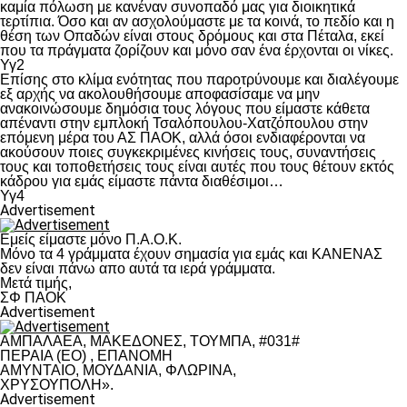
καμία πόλωση με κανέναν συνοπαδό μας για διοικητικά
τερτίπια. Όσο και αν ασχολούμαστε με τα κοινά, το πεδίο και η
θέση των Οπαδών είναι στους δρόμους και στα Πέταλα, εκεί
που τα πράγματα ζορίζουν και μόνο σαν ένα έρχονται οι νίκες.
Υγ2
Επίσης στο κλίμα ενότητας που παροτρύνουμε και διαλέγουμε
εξ αρχής να ακολουθήσουμε αποφασίσαμε να μην
ανακοινώσουμε δημόσια τους λόγους που είμαστε κάθετα
απέναντι στην εμπλοκή Τσαλόπουλου-Χατζόπουλου στην
επόμενη μέρα του ΑΣ ΠΑΟΚ, αλλά όσοι ενδιαφέρονται να
ακούσουν ποιες συγκεκριμένες κινήσεις τους, συναντήσεις
τους και τοποθετήσεις τους είναι αυτές που τους θέτουν εκτός
κάδρου για εμάς είμαστε πάντα διαθέσιμοι…
Υγ4
Advertisement
Εμείς είμαστε μόνο Π.Α.Ο.Κ.
Μόνο τα 4 γράμματα έχουν σημασία για εμάς και ΚΑΝΕΝΑΣ
δεν είναι πάνω απο αυτά τα ιερά γράμματα.
Μετά τιμής,
ΣΦ ΠΑΟΚ
Advertisement
ΑΜΠΑΛΑΕΑ, ΜΑΚΕΔΟΝΕΣ, ΤΟΥΜΠΑ, #031#
ΠΕΡΑΙΑ (ΕΟ) , ΕΠΑΝΟΜΗ
ΑΜΥΝΤΑΙΟ, ΜΟΥΔΑΝΙΑ, ΦΛΩΡΙΝΑ,
ΧΡΥΣΟΥΠΟΛΗ».
Advertisement