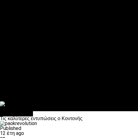
ΠΑΟΚ και τηλεοπτικά: αποκλειστικά απόφαση Σαββίδη
Αντίπαλοι
Νέα προβλήματα στην Μπέτις πριν την Τούμπα
Επίσημο «stop» στους φίλους του ΠΑΟΚ στο Αγρίνιο
Η Λιόν «σφυροκόπησε» τη Μονακό και πλησιάζει στο Champio
ΠΑΟΚ: Τι έκαναν οι αντίπαλοί του στο Europa League
Η Ριέκα διέκοψε την εγγραφή μελών ενόψει… ΠΑΟΚ
Διάφορα
Πέθανε ο μπαμπάς του Γιαννάκη, Λουκάς Μήλιος
ΣΦ ΠΑΟΚ Θύρα 4: Ανακοίνωσε οδική εκδρομή για τον αγώνα με
Κανείς δεν ξέχασε τα έξι αετόπουλα
Στο OPEN τα προκριματικά, στη NOVA τα του πρωταθλήματος
Σαν σήμερα: Οταν “έφυγε” ο Λόραντ
πρωτοσέλιδο
Τις καλύτερες εντυπώσεις ο Κοντονής
Published
12 έτη ago