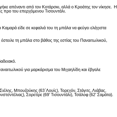
ήκε απέναντι από τον Κοτάρσκι, αλλά ο Κροάτης τον νίκησε. Η
ες προ του επερχόμενου Τισουντάλι.
 Καμαρά είδε σε κεφαλιά του τη μπάλα να φεύγει ελάχιστα
 έστειλε τη μπάλα στο βάθος της εστίας του Παναιτωλικού,
βαδειακό.
αναιτωλικού για μαρκάρισμα του Μιχαηλίδη και έβγαλε
ιέλης, Μπουζούκης (63΄Λουίς), Τορεχόν, Στάγιτς, Λιάβας.
στσντέλιας), Σορετίρε (69’ Τισουντάλι), Τσάλοφ (62’ Σαμάτα).