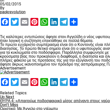
on
05/02/2015
By
paokrevolution
Facebook
Twitter
Email
Pinterest
WhatsApp
LinkedIn
Telegram
Μοιραστ
Τις καλύτερες εντυπώσεις άφησε στον Αγγελίδη ο νέος υφυπο
ήταν λογική η συζήτηση επεκτάθηκε σε πολλά θέματα.
Το πρώτο ευχάριστο συμπέρασμα είναι ότι ο Κοντονής είναι π
διαιτησίας. Το πρώτο θετικό σημείο είναι ότι ο υφυπουργός ανα
για τα κυκλώματα στο ποδόσφαιρο. Παράλληλα συμφώνησε με τ
κρούσματα βίας που προκαλούν η διαφθορά, η διαιτησία και ό
πλήρες φάκελο με τις προτάσεις της για την εξυγίανση του ποδ
άφησε άκρως ικανοποιημένο τον πρόεδρο της ασπρόμαυρης ΠΑΕ
Advertisement
Facebook
Twitter
Email
Pinterest
WhatsApp
LinkedIn
Telegram
Μοιραστ
Related Topics:
Up Next
ΘΥΡΑ 4: «Απαιτούμε ποδοσφαιρικό μίσος απέναντι στους γαύ
Don't Miss
Οριστικό: Με Άγγελο στο ντέρμπυ