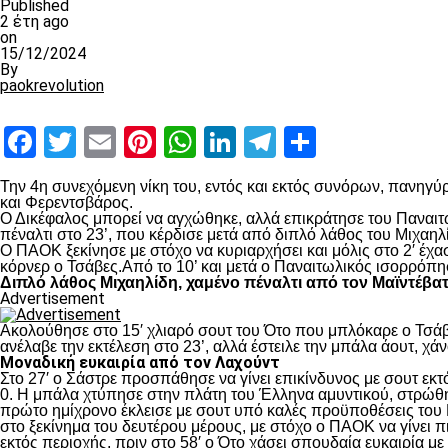
Published
2 έτη ago
on
15/12/2024
By
paokrevolution
Facebook
Twitter
Email
Pinterest
WhatsApp
LinkedIn
Telegram
Μοιραστ
Την 4
η
συνεχόμενη νίκη του, εντός και εκτός συνόρων, πανηγύρ
και Φερεντσβάρος.
Ο Δικέφαλος μπορεί να αγχώθηκε, αλλά επικράτησε του Παναιτω
πέναλτι στο 23’, που κέρδισε μετά από διπλό λάθος του Μιχαηλ
Ο ΠΑΟΚ ξεκίνησε με στόχο να κυριαρχήσει και μόλις στο 2′ έχ
κόρνερ ο Τσάβες.Από το 10’ και μετά ο Παναιτωλικός ισορρόπη
Διπλό λάθος Μιχαηλίδη, χαμένο πέναλτι από τον Μαϊντέβα
Advertisement
Ακολούθησε στο 15′ χλιαρό σουτ του Ότο που μπλόκαρε ο Τσάβε
ανέλαβε την εκτέλεση στο 23’, αλλά έστειλε την μπάλα άουτ, χά
Μοναδική ευκαιρία από τον Λαχούντ
Στο 27′ ο Σάστρε προσπάθησε να γίνει επικίνδυνος με σουτ εκτό
0. Η μπάλα χτύπησε στην πλάτη του Έλληνα αμυντικού, στρώθηκ
πρώτο ημίχρονο έκλεισε με σουτ υπό καλές προϋποθέσεις του 
στο ξεκίνημα του δευτέρου μέρους, με στόχο ο ΠΑΟΚ να γίνει π
εκτός περιοχής, πριν στο 58′ ο Ότο χάσει σπουδαία ευκαιρία μ