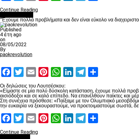
Continue Reading
πρωτοσέλιδο
“Έχουμε πολλά προβλήματα και δεν είναι εύκολο να διαχειριστ
Published
4 έτη ago
on
08/05/2022
By
paokrevolution
Facebook
Twitter
Email
Pinterest
WhatsApp
LinkedIn
Telegram
Μοιραστ
Οι δηλώσεις του Λουτσέσκου:
«Είμαστε σε μία πολύ δύσκολη κατάσταση, έχουμε πολλά προβλή
αισιόδοξοι και σε καλό επίπεδο. Να επανέλθουν παίκτες και μ
Στη συνέχεια πρόσθεσε: «Παίξαμε με τον Ολυμπιακό μεσοβδόμαδα
την ευκαιρία να ξεκουραστούμε, να προετοιμαστούμε σωστά, δε
Facebook
Twitter
Email
Pinterest
WhatsApp
LinkedIn
Telegram
Μοιραστ
Continue Reading
Ποδόσφαιρο