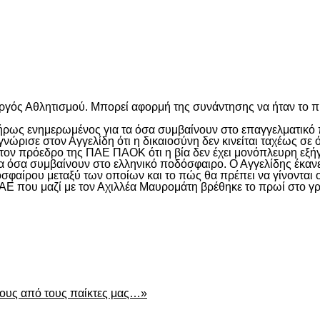
είτε
υργός Αθλητισμού. Μπορεί αφορμή της συνάντησης να ήταν το
λήρως ενημερωμένος για τα όσα συμβαίνουν στο επαγγελματικό 
γνώρισε στον Αγγελίδη ότι η δικαιοσύνη δεν κινείται ταχέως σε
ον πρόεδρο της ΠΑΕ ΠΑΟΚ ότι η βία δεν έχει μονόπλευρη εξή
λα όσα συμβαίνουν στο ελληνικό ποδόσφαιρο. Ο Αγγελίδης έκαν
οσφαίρου μεταξύ των οποίων και το πώς θα πρέπει να γίνονται 
 που μαζί με τον Αχιλλέα Μαυρομάτη βρέθηκε το πρωί στο γρ
είτε
ρους από τους παίκτες μας…»