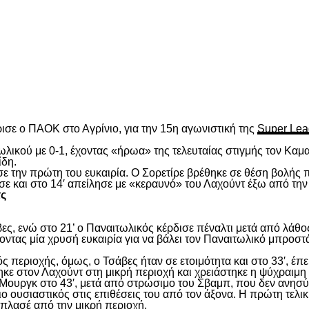
είτε
ισε ο ΠΑΟΚ στο Αγρίνιο, για την 15
η
αγωνιστική της
Super Lea
λικού με 0-1, έχοντας «ήρωα» της τελευταίας στιγμής τον Καμα
ίδη.
ασε την πρώτη του ευκαιρία. Ο Σορετίρε βρέθηκε σε θέση βολής
σε και στο 14′ απείλησε με «κεραυνό» του Λαχούντ έξω από την
τς
ς, ενώ στο 21’ ο Παναιτωλικός κέρδισε πέναλτι μετά από λάθος
νοντας μία χρυσή ευκαιρία για να βάλει τον Παναιτωλικό μπροστ
ς περιοχής, όμως, ο Τσάβες ήταν σε ετοιμότητα και στο 33′, έπε
ε στον Λαχούντ στη μικρή περιοχή και χρειάστηκε η ψύχραιμη 
Μουργκ στο 43′, μετά από στρώσιμο του Σβαμπ, που δεν ανησύ
ιο ουσιαστικός στις επιθέσεις του από τον άξονα. Η πρώτη τελι
ε πλασέ από την μικρή περιοχή.