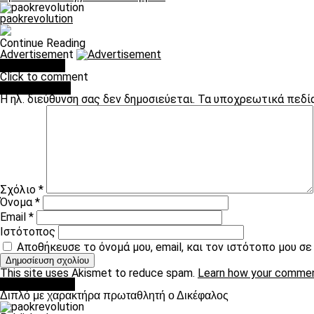
paokrevolution
Continue Reading
Advertisement
You may like
Click to comment
Leave a Reply
Η ηλ. διεύθυνση σας δεν δημοσιεύεται.
Τα υποχρεωτικά πεδί
Σχόλιο
*
Όνομα
*
Email
*
Ιστότοπος
Αποθήκευσε το όνομά μου, email, και τον ιστότοπο μου σ
This site uses Akismet to reduce spam.
Learn how your commen
πρωτοσέλιδο
Διπλό με χαρακτήρα πρωταθλητή ο Δικέφαλος