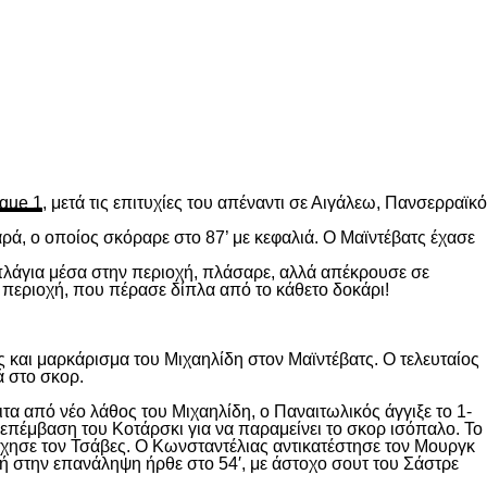
gue 1
, μετά τις επιτυχίες του απέναντι σε Αιγάλεω, Πανσερραϊκό
ρά, ο οποίος σκόραρε στο 87’ με κεφαλιά. Ο Μαϊντέβατς έχασε
 πλάγια μέσα στην περιοχή, πλάσαρε, αλλά απέκρουσε σε
 περιοχή, που πέρασε δίπλα από το κάθετο δοκάρι!
 και μαρκάρισμα του Μιχαηλίδη στον Μαϊντέβατς. Ο τελευταίος
ά στο σκορ.
ιτα από νέο λάθος του Μιχαηλίδη, ο Παναιτωλικός άγγιξε το 1-
επέμβαση του Κοτάρσκι για να παραμείνει το σκορ ισόπαλο. Το
χησε τον Τσάβες. Ο Κωνσταντέλιας αντικατέστησε τον Μουργκ
κή στην επανάληψη ήρθε στο 54′, με άστοχο σουτ του Σάστρε