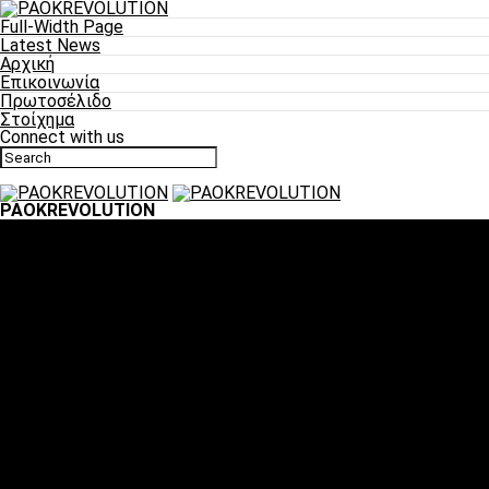
Full-Width Page
Latest News
Αρχική
Επικοινωνία
Πρωτοσέλιδο
Στοίχημα
Connect with us
PAOKREVOLUTION
Ποδόσφαιρο
«Πλέον έχουμε αλλάξει σαν ομάδα, παίξαμε σαν ένα»
«Το πιο σημαντικό είναι η αυτοπεποίθηση των ποδοσφαιριστώ
«Πάμε να διεκδικήσουμε την οκτάδα»
«Είναι απόλαυση να παίζεις για τον κόσμο του ΠΑΟΚ»
«Θα τα δώσουμε όλα κόντρα στη Λιόν για την οκτάδα»
Μπάσκετ
Αλλαγή ώρας με Σπόρτινγκ και Μπιλμπάο