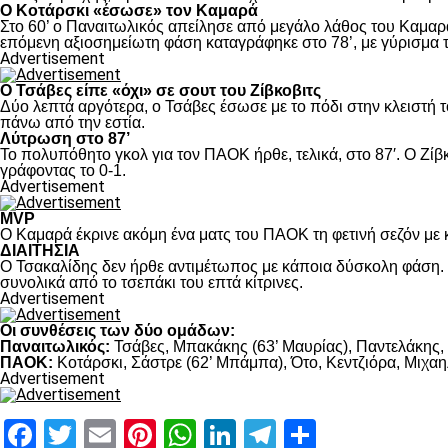
Ο Κοτάρσκι «έσωσε» τον Καμαρά
Στο 60’ ο Παναιτωλικός απείλησε από μεγάλο λάθος του Καμαρά
επόμενη αξιοσημείωτη φάση καταγράφηκε στο 78’, με γύρισμα τ
Advertisement
Ο Τσάβες είπε «όχι» σε σουτ του Ζίβκοβιτς
Δύο λεπτά αργότερα, ο Τσάβες έσωσε με το πόδι στην κλειστή τ
πάνω από την εστία.
Λύτρωση στο 87’
Το πολυπόθητο γκολ για τον ΠΑΟΚ ήρθε, τελικά, στο 87′. Ο Ζίβκ
γράφοντας το 0-1.
Advertisement
MVP
Ο Καμαρά έκρινε ακόμη ένα ματς του ΠΑΟΚ τη φετινή σεζόν με κ
ΔΙΑΙΤΗΣΙΑ
Ο Τσακαλίδης δεν ήρθε αντιμέτωπος με κάποια δύσκολη φάση. Κ
συνολικά από το τσεπάκι του επτά κίτρινες.
Advertisement
Οι συνθέσεις των δύο ομάδων:
Παναιτωλικός:
Τσάβες, Μπακάκης (63’ Μαυρίας), Παντελάκης, Μ
ΠΑΟΚ:
Κοτάρσκι, Σάστρε (62’ Μπάμπα), Ότο, Κεντζιόρα, Μιχαηλ
Advertisement
Facebook
Twitter
Email
Pinterest
WhatsApp
LinkedIn
Telegram
Μοιραστ