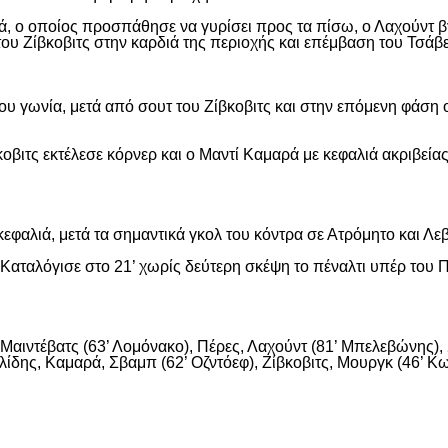
, ο οποίος προσπάθησε να γυρίσει προς τα πίσω, ο Λαχούντ βγ
ου Ζίβκοβιτς στην καρδιά της περιοχής και επέμβαση του Τσάβ
ου γωνία, μετά από σουτ του Ζίβκοβιτς και στην επόμενη φάση ο
οβιτς εκτέλεσε κόρνερ και ο Μαντί Καμαρά με κεφαλιά ακριβείας
εφαλιά, μετά τα σημαντικά γκολ του κόντρα σε Ατρόμητο και Λε
αταλόγισε στο 21’ χωρίς δεύτερη σκέψη το πέναλτι υπέρ του Π
αιντέβατς (63’ Λομόνακο), Πέρες, Λαχούντ (81’ Μπελεβώνης), Σ
ίδης, Καμαρά, Σβαμπ (62’ Οζντόεφ), Ζίβκοβιτς, Μουργκ (46’ Κων
είτε