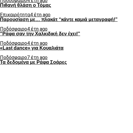
Ποδόσφαιρο
4 έτη ago
Πιθανή θλάση ο Τόμας
Επικαιρότητα
4 έτη ago
Παρουσίαση με… πλακάτ “κάντε καμιά μεταγραφή!”
Ποδόσφαιρο
4 έτη ago
“Ράφα σαν την Χαλκιδική δεν έχει!”
Ποδόσφαιρο
4 έτη ago
«Last dance» για Κουαλιάτα
Ποδόσφαιρο
7 έτη ago
Τα δεδομένα με Ράφα Σοάρες