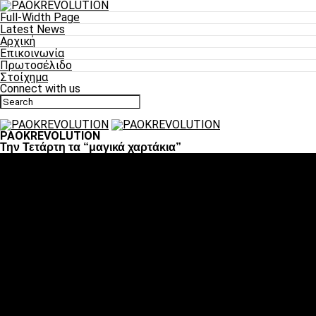
Full-Width Page
Latest News
Αρχική
Επικοινωνία
Πρωτοσέλιδο
Στοίχημα
Connect with us
PAOKREVOLUTION
Την Τετάρτη τα “μαγικά χαρτάκια”
Ποδόσφαιρο
«Πλέον έχουμε αλλάξει σαν ομάδα, παίξαμε σαν ένα»
«Το πιο σημαντικό είναι η αυτοπεποίθηση των
ποδοσφαιριστών»
«Πάμε να διεκδικήσουμε την οκτάδα»
«Είναι απόλαυση να παίζεις για τον κόσμο του ΠΑΟΚ»
«Θα τα δώσουμε όλα κόντρα στη Λιόν για την οκτάδα»
Μπάσκετ