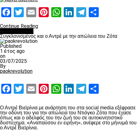
Facebook
Twitter
Email
Pinterest
WhatsApp
LinkedIn
Telegram
Μοιραστ
Continue Reading
Επικαιρότητα
Συγκλονισμένος και ο Αντρέ με την απώλεια του Ζότα
Published
1 έτος ago
on
03/07/2025
By
paokrevolution
Facebook
Twitter
Email
Pinterest
WhatsApp
LinkedIn
Telegram
Μοιραστ
Ο Αντρέ Βιεϊρίνια με ανάρτηση του στα social media εξέφρασε
την οδύνη του για την απώλεια του Ντιόγκο Ζότα που έχασε
όπως και ο αδελφός του την ζωή του σε αυτοκινητιστικό
δυστύχημα. «Αναπαύσου εν ειρήνη», ανέφερε στο μήνυμά του
ο Αντρέ Βιεϊρίνια.