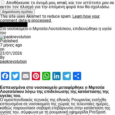
Αποθήκευσε το όνομά μου, email, και τον ιστότοπο μου σε
αυτόν τον πλοηγό για την επόμενη φορά που θα σχολιάσω.
This site uses Akismet to reduce spam.
Learn how your
comment data is processed.
Επικαιρότητα
Στο νοσοκομείο ο Μιρτσέα Λουτσέσκου, επιδεινώθηκε η υγεία
του
Published
7 μήνες ago
on
23/01/2026
By
paokrevolution
Facebook
Twitter
Email
Pinterest
WhatsApp
LinkedIn
Telegram
Μοιραστ
Εσπευσμένα στο νοσοκομείο μεταφέρθηκε ο Μιρτσέα
Λουτσέσκου λόγω της επιδείνωσης της κατάστασης της
υγείας του.
Ο ομοσπονδιακός τεχνικός της εθνικής Ρουμανίας εισήχθη
εσπευσμένα σε νοσοκομείο της χώρας τις τελευταίες ημέρες,
καθώς παρουσίασε σοβαρή επιβάρυνση στην κατάσταση της
υγείας του, σύμφωνα με τη ρουμανική εφημερίδα ProSport.