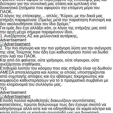
δεύτερον για την συνολική μας στάση και εμπλοκή στα
διοικητικά ζητήματα που αφορούν την επόμενη μέρα του
ΠΑΟΚ.
Ο λόγος της επίσκεψης… απλός, “Κύριοι, με την δικιά μας
στήριξη παραμείνατε 15μελες μετά την παραίτηση Κατσαρή και
δεν ακολουθήσατε όλοι τον ίδιο δρόμο.”
Για εμάς δεν έχει αλλάξει κάτι, οι λόγοι της στήριξης μας από
την αρχή μέχρι σήμερα παραμένουν ίδιοι.
1. Ανεξάρτητος ΑΣ και μελλοντικά αυτάρκης,
Advertisement
2. Την πιο σίγουρη και την πιο γρήγορη λύση για την ανέγερση
της νέας Τούμπας που ήδη έχει καθυστερήσει πολύ να δωθεί
στον λαό του ΠΑΟΚ.
Και από ότι φαίνεται, ούτε γρήγοροι, ούτε σίγουροι, ούτε
ανεξάρτητοι σταθήκατε.
Επιθυμία λοιπόν του κόσμου που σας στήριξε είναι να δωθούν
ΑΜΕΣΑ αποτελέσματα και λύσεις οι οποίες υποστηρίζονται
από συμπαγής απόψεις και όχι αβάσιμες τεκμηριώσεις και
κομφούζιο καθυστερήσεων για το τι πραγματικά συμβαίνει με
την κληρονομιά του συλλόγου μας.
Υγ1
Advertisement
Επειδή πολλοί καλοθελητές διαιωνίζουν ανυπόστατες
καταστάσεις, πρώτοι δηλώνουμε πως δεν έχουμε σκοπό να
οδηγήσουμε αλλά ούτε και να οδηγηθούμε σε καμία κόντρα και
καμία πόλωση με κανέναν συνοπαδό μας για διοικητικά