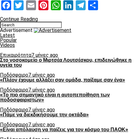
Facebook
Twitter
Email
Pinterest
WhatsApp
LinkedIn
Telegram
Μοιραστ
Continue Reading
Advertisement
Latest
Popular
Videos
Επικαιρότητα
7 μήνες ago
Στο νοσοκομείο ο Μιρτσέα Λουτσέσκου, επιδεινώθηκε η
υγεία του
Ποδόσφαιρο
7 μήνες ago
«Πλέον έχουμε αλλάξει σαν ομάδα, παίξαμε σαν ένα»
Ποδόσφαιρο
7 μήνες ago
«Το πιο σημαντικό είναι η αυτοπεποίθηση των
ποδοσφαιριστών»
Ποδόσφαιρο
7 μήνες ago
«Πάμε να διεκδικήσουμε την οκτάδα»
Ποδόσφαιρο
7 μήνες ago
«Είναι απόλαυση να παίζεις για τον κόσμο του ΠΑΟΚ»