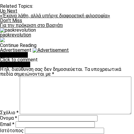
Related Topics:
Up Next
«Έκανα λάθη, αλλά υπήρχε διαφορετική φιλοσοφία»
Don't Miss
Για την πρόκριση στο Βραχάτι
paokrevolution
Continue Reading
Advertisement
You may like
Click to comment
Leave a Reply
Η ηλ. διεύθυνση σας δεν δημοσιεύεται.
Τα υποχρεωτικά
πεδία σημειώνονται με
*
Σχόλιο
*
Όνομα
*
Email
*
Ιστότοπος