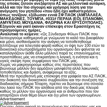
της οποίας ζητούν ανεξάρτητο ΑΣ και μελλοντικά αυτάρκη,
αλλά και την πιο σίγουρη και γρήγορη λύση για την
ανέγερση του γηπέδου «που ήδη έχει καθυστερήσει»,
όπως τονίζουν, εξέδωσαν εννιά ΣΦ ΠΑΟΚ (ΑΜΠΑΛΑΕΑ,
ΜΑΚΕΔΟΝΕΣ, ΤΟΥΜΠΑ, #031# ΠΕΡΑΙΑ (ΕΟ), ΕΠΑΝΟΜΗ,
ΑΜΥΝΤΑΙΟ, ΜΟΥΔΑΝΙΑ, ΦΛΩΡΙΝΑ ΚΑΙ ΧΡΥΣΟΥΠΟΛΗΣ).
Εξηγούν και γιατί έκαναν επίσκεψη στον Ερασιτέχνη τις
προηγούμενες ημέρες.
Αναλυτικά το κείμενο:
«Ως Σύνδεσμοι Φίλων ΠΑΟΚ που
λειτουργούμε καθημερινά με γνώμωνα το καλό του Δικεφάλου
και μόνο, αισθανόμαστε την ανάγκη να τοποθετηθούμε
(ελπίζουμε για τελευταία φορά) καθώς εν όψη των 100 ετών τα
διοικητικά εσωπροβλήματα του οργανισμού δεν φαίνεται να
καταλαγιάζουν (κάθε άλλο μάλλον) παρά τις επανειλημμένες
προσπάθειες μας να επικρατήσει η λογική, η ενότητα και η
υγιείς σκέψη προς συμφέρουν του ΠΑΟΚ μας.
Χωρίς να μακρηγορούμε καθώς στις περιστάσεις που
βιώνουμε μάλλον δεν αρμόζουν μανιφέστα αλλά λακωνικές
τοποθετήσεις και δράση, αναφέρουμε τα εξής.
Μετά την προχθεσινή μας επίσκεψη στα γραφεία του ΑΣ ΠΑΟΚ,
την διακοπή του διοικητικού συμβουλίου και την συνέχιση της
διαδικασίας σήμερα Τέταρτη, πρέπει να δώσουμε στο σύνολο
του λαού του ΠΑΟΚ την αλήθεια από την δικιά μας πλευρά
καθώς το μέλλον του οργανισμού και οι άνθρωποι που τον
απαρτίζουν είναι θέμα όλων και όχι μόνο των οργανωμένων.
Advertisement
Πρώτον, όσον αφορά το περιεχόμενο της επίσκεψης μας και