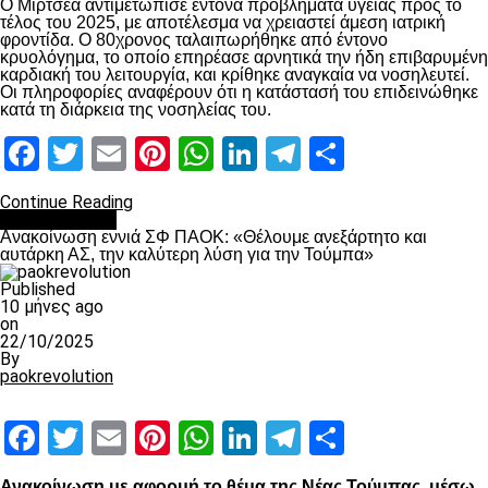
Ο Μιρτσέα αντιμετώπισε έντονα προβλήματα υγείας προς το
τέλος του 2025, με αποτέλεσμα να χρειαστεί άμεση ιατρική
φροντίδα. Ο 80χρονος ταλαιπωρήθηκε από έντονο
κρυολόγημα, το οποίο επηρέασε αρνητικά την ήδη επιβαρυμένη
καρδιακή του λειτουργία, και κρίθηκε αναγκαία να νοσηλευτεί.
Οι πληροφορίες αναφέρουν ότι η κατάστασή του επιδεινώθηκε
κατά τη διάρκεια της νοσηλείας του.
Facebook
Twitter
Email
Pinterest
WhatsApp
LinkedIn
Telegram
Μοιραστ
Continue Reading
Επικαιρότητα
Ανακοίνωση εννιά ΣΦ ΠΑΟΚ: «Θέλουμε ανεξάρτητο και
αυτάρκη ΑΣ, την καλύτερη λύση για την Τούμπα»
Published
10 μήνες ago
on
22/10/2025
By
paokrevolution
Facebook
Twitter
Email
Pinterest
WhatsApp
LinkedIn
Telegram
Μοιραστ
Ανακοίνωση με αφορμή το θέμα της Νέας Τούμπας, μέσω