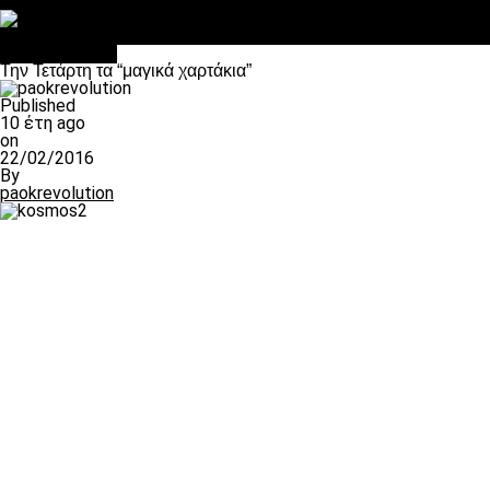
Στο OPEN τα προκριματικά, στη NOVA τα του πρωταθλήματος
Σαν σήμερα: Οταν “έφυγε” ο Λόραντ
Επικαιρότητα
Την Τετάρτη τα “μαγικά χαρτάκια”
Published
10 έτη ago
on
22/02/2016
By
paokrevolution