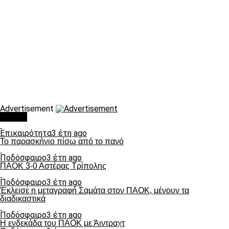
Advertisement
Τάσεις
Επικαιρότητα
3 έτη ago
Το παρασκήνιο πίσω από το πανό
Ποδόσφαιρο
3 έτη ago
ΠΑΟΚ 3-0 Αστέρας Τρίπολης
Ποδόσφαιρο
3 έτη ago
Έκλεισε η μεταγραφή Σαμάτα στον ΠΑΟΚ, μένουν τα
διαδικαστικά
Ποδόσφαιρο
3 έτη ago
Η ενδεκάδα του ΠΑΟΚ με Άιντραχτ