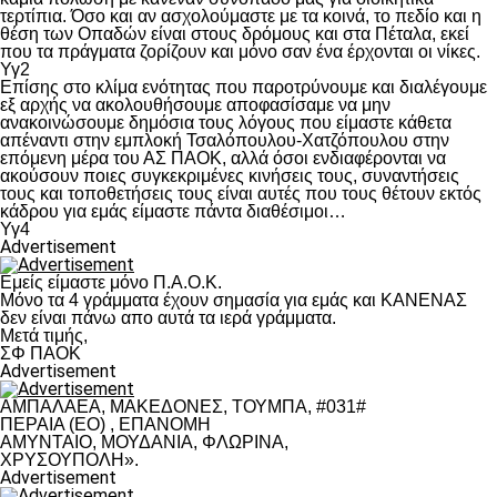
τερτίπια. Όσο και αν ασχολούμαστε με τα κοινά, το πεδίο και η
θέση των Οπαδών είναι στους δρόμους και στα Πέταλα, εκεί
που τα πράγματα ζορίζουν και μόνο σαν ένα έρχονται οι νίκες.
Υγ2
Επίσης στο κλίμα ενότητας που παροτρύνουμε και διαλέγουμε
εξ αρχής να ακολουθήσουμε αποφασίσαμε να μην
ανακοινώσουμε δημόσια τους λόγους που είμαστε κάθετα
απέναντι στην εμπλοκή Τσαλόπουλου-Χατζόπουλου στην
επόμενη μέρα του ΑΣ ΠΑΟΚ, αλλά όσοι ενδιαφέρονται να
ακούσουν ποιες συγκεκριμένες κινήσεις τους, συναντήσεις
τους και τοποθετήσεις τους είναι αυτές που τους θέτουν εκτός
κάδρου για εμάς είμαστε πάντα διαθέσιμοι…
Υγ4
Advertisement
Εμείς είμαστε μόνο Π.Α.Ο.Κ.
Μόνο τα 4 γράμματα έχουν σημασία για εμάς και ΚΑΝΕΝΑΣ
δεν είναι πάνω απο αυτά τα ιερά γράμματα.
Μετά τιμής,
ΣΦ ΠΑΟΚ
Advertisement
ΑΜΠΑΛΑΕΑ, ΜΑΚΕΔΟΝΕΣ, ΤΟΥΜΠΑ, #031#
ΠΕΡΑΙΑ (ΕΟ) , ΕΠΑΝΟΜΗ
ΑΜΥΝΤΑΙΟ, ΜΟΥΔΑΝΙΑ, ΦΛΩΡΙΝΑ,
ΧΡΥΣΟΥΠΟΛΗ».
Advertisement