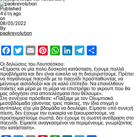
Published
4 έτη ago
on
08/05/2022
By
paokrevolution
Facebook
Twitter
Email
Pinterest
WhatsApp
LinkedIn
Telegram
Μοιραστ
Οι δηλώσεις του Λουτσέσκου:
«Είμαστε σε μία πολύ δύσκολη κατάσταση, έχουμε πολλά
προβλήματα και δεν είναι εύκολο να τη διαχειριστούμε. Πρέπει
να πηγαίνουμε παιχνίδι με το παιχνίδι προσπαθώντας να
μείνουμε αισιόδοξοι και σε καλό επίπεδο. Να επανέλθουν
παίκτες και μέρα με τη μέρα να επιστρέψει το γκρουπ που θα
μας οδηγήσει στα αποτελέσματα που θέλουμε».
Στη συνέχεια πρόσθεσε: «Παίξαμε με τον Ολυμπιακό
μεσοβδόμαδα χάνοντας τρεις παίκτες, την ίδια στιγμή ο
αντίπαλος είχε μία βδομάδα να δουλέψει. Είμαστε υπό συνεχή
πίεση, δεν έχουμε την ευκαιρία να ξεκουραστούμε, να
προετοιμαστούμε σωστά, δεν έχουμε τη σωστή αντίδραση στο
παιχνίδι. Είμαστε αναγκασμένοι να περιμένουμε, γνωρίζοντας
την κατάσταση».