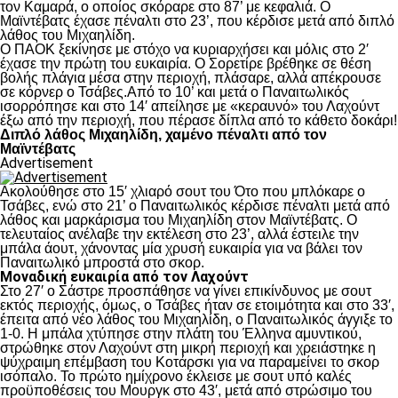
τον Καμαρά, ο οποίος σκόραρε στο 87’ με κεφαλιά. Ο
Μαϊντέβατς έχασε πέναλτι στο 23’, που κέρδισε μετά από διπλό
λάθος του Μιχαηλίδη.
Ο ΠΑΟΚ ξεκίνησε με στόχο να κυριαρχήσει και μόλις στο 2′
έχασε την πρώτη του ευκαιρία. Ο Σορετίρε βρέθηκε σε θέση
βολής πλάγια μέσα στην περιοχή, πλάσαρε, αλλά απέκρουσε
σε κόρνερ ο Τσάβες.Από το 10’ και μετά ο Παναιτωλικός
ισορρόπησε και στο 14′ απείλησε με «κεραυνό» του Λαχούντ
έξω από την περιοχή, που πέρασε δίπλα από το κάθετο δοκάρι!
Διπλό λάθος Μιχαηλίδη, χαμένο πέναλτι από τον
Μαϊντέβατς
Advertisement
Ακολούθησε στο 15′ χλιαρό σουτ του Ότο που μπλόκαρε ο
Τσάβες, ενώ στο 21’ ο Παναιτωλικός κέρδισε πέναλτι μετά από
λάθος και μαρκάρισμα του Μιχαηλίδη στον Μαϊντέβατς. Ο
τελευταίος ανέλαβε την εκτέλεση στο 23’, αλλά έστειλε την
μπάλα άουτ, χάνοντας μία χρυσή ευκαιρία για να βάλει τον
Παναιτωλικό μπροστά στο σκορ.
Μοναδική ευκαιρία από τον Λαχούντ
Στο 27′ ο Σάστρε προσπάθησε να γίνει επικίνδυνος με σουτ
εκτός περιοχής, όμως, ο Τσάβες ήταν σε ετοιμότητα και στο 33′,
έπειτα από νέο λάθος του Μιχαηλίδη, ο Παναιτωλικός άγγιξε το
1-0. Η μπάλα χτύπησε στην πλάτη του Έλληνα αμυντικού,
στρώθηκε στον Λαχούντ στη μικρή περιοχή και χρειάστηκε η
ψύχραιμη επέμβαση του Κοτάρσκι για να παραμείνει το σκορ
ισόπαλο. Το πρώτο ημίχρονο έκλεισε με σουτ υπό καλές
προϋποθέσεις του Μουργκ στο 43′, μετά από στρώσιμο του