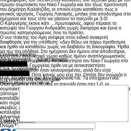
πρώην συμπαίκτη του Νίκο Γεωργέα και τον τέως προπονητή
του Δημήτρη Καλαϊτζίδη, οι οποίοι είχαν καταθέσει πως ο
γενικός αρχηγός, Γιώργος Λαναρής, μπήκε στα αποδυτήρια στο
ημίχρονο και τους είπε να χάσουν το παιχνίδι με 3-0!
Ο Καλογέρης έκανε κάτι …πρωτοφανές, αφού πέρασε το
κατώφλι του Γιώργου Ανδρεάδη χωρίς δικηγόρο και έγινε ο
πρώτος κατηγορούμενος που το πράττει.
Ο νυν παίκτης του Αρη ανέφερε στον ειδικό ανακριτή
διαφθοράς για την υπόθεση: «Δεν θέλω να πάρω προθεσμία
και ήρθα να καταθέσω χωρίς να διαβάσω τη δικογραφία. Ήρθα
να πω την αλήθεια. Στο ημίχρονο δεν ήμουν στα αποδυτήρια,
Continue Reading
αλλά στον αγωνιστικό χώρο καθώς ήμουν αναπληρωματικός
Advertisement
και έκανα προθέρμανση. Αντικατέστησα τον Νίκο Γεωργέα στο
You may like
49΄ και όταν ο Γεωργέας ήρθε να με αντικαταστήσει
Click to comment
αναρωτήθηκα γιατί ήταν εκνευρισμένος, αλλά δεν είχα
Leave a Reply
καταλάβει κάτι. Ούτε κανείς μου είχε πει. Οπότε δεν γνώριζα τι
Η ηλ. διεύθυνση σας δεν δημοσιεύεται.
Τα υποχρεωτικά
είχε ειπωθεί στα αποδυτήρια!
πεδία σημειώνονται με
*
Όταν φτάσαμε στο 80΄ και το παιχνίδι ήταν στο 1-0, οι
συμπαίκτες μου γύρισαν και μου είπαν: “Τι κάνεις ρε; Πρέπει να
χάσουμε 3-0”! Εγώ συνέχισα να παίζω κανονικά γιατί δεν είχα
καταλάβει τι είχε συμβεί, αλλά άρχισα να συνειδητοποιώ πως
κάτι περίεργο γινόταν. Μετά από μέρες πληροφορήθηκα τι
ακριβώς είχε πει ο γενικός αρχηγός στα αποδυτήρια και τότε
κατάλαβα».
Advertisement
Σχόλιο
*
Όνομα
*