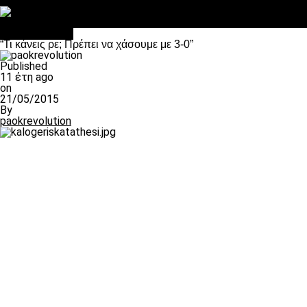
Στο OPEN τα προκριματικά, στη NOVA τα του πρωταθλήματος
Σαν σήμερα: Οταν “έφυγε” ο Λόραντ
πρωτοσέλιδο
“Τι κάνεις ρε; Πρέπει να χάσουμε με 3-0”
Published
11 έτη ago
on
21/05/2015
By
paokrevolution