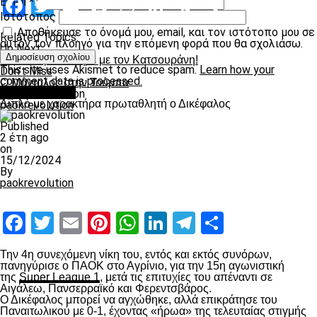
Facebook
Twitter
Email
Pinterest
WhatsApp
LinkedIn
Telegram
Μοιραστ
Email
*
Ιστότοπος
Αποθήκευσε το όνομά μου, email, και τον ιστότοπο μου σε
Related Topics:
αυτόν τον πλοηγό για την επόμενη φορά που θα σχολιάσω.
Up Next
Γι’ αυτό τρελλάθηκε με τον Κατσουράνη!
This site uses Akismet to reduce spam.
Learn how your
Don't Miss
comment data is processed.
Ο Μάνταλος στην Τούμπα
πρωτοσέλιδο
Διπλό με χαρακτήρα πρωταθλητή ο Δικέφαλος
paokrevolution
Published
2 έτη ago
on
15/12/2024
By
paokrevolution
Facebook
Twitter
Email
Pinterest
WhatsApp
LinkedIn
Telegram
Μοιραστ
Την 4
η
συνεχόμενη νίκη του, εντός και εκτός συνόρων,
πανηγύρισε ο ΠΑΟΚ στο Αγρίνιο, για την 15
η
αγωνιστική
της
Super League 1
, μετά τις επιτυχίες του απέναντι σε
Αιγάλεω, Πανσερραϊκό και Φερεντσβάρος.
Ο Δικέφαλος μπορεί να αγχώθηκε, αλλά επικράτησε του
Παναιτωλικού με 0-1, έχοντας «ήρωα» της τελευταίας στιγμής