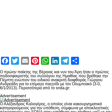
Facebook
Twitter
Email
Pinterest
WhatsApp
LinkedIn
Telegram
Μοιραστ
O πρώην παίκτης της Βέροιας και νυν του Άρη ήταν ο πρώτος
ποδοσφαιριστής του συλλόγου της Ημαθίας που βρέθηκε την
Πέμπτη ενώπιον του ειδικού ανακριτή διαφθοράς Γιώργου
Ανδρεάδη για το επίμαχο παιχνίδι με τον Ολυμπιακό (3-0,
6/1/2013). Περισσότερα από το snda.gr:
Advertisement
Ο Αλέξανδρος Καλογέρης, ο οποίος είναι κακουργηματικά
κατηγορούμενος για την υπόθεση, σύμφωνα με αποκλειστικές
πληροφορίες του SDNA στην κατάθεση του τάχθηκε μαζί με τον