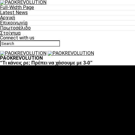
Full-Width Page
Latest News
Αρχική
Επικοινωνία
Πρωτοσέλιδο
Στοίχημα
Connect with us
PAOKREVOLUTION
“Τι κάνεις ρε; Πρέπει να χάσουμε με 3-0”
Ποδόσφαιρο
«Πλέον έχουμε αλλάξει σαν ομάδα, παίξαμε σαν ένα»
«Το πιο σημαντικό είναι η αυτοπεποίθηση των
ποδοσφαιριστών»
«Πάμε να διεκδικήσουμε την οκτάδα»
«Είναι απόλαυση να παίζεις για τον κόσμο του ΠΑΟΚ»
«Θα τα δώσουμε όλα κόντρα στη Λιόν για την οκτάδα»
Μπάσκετ