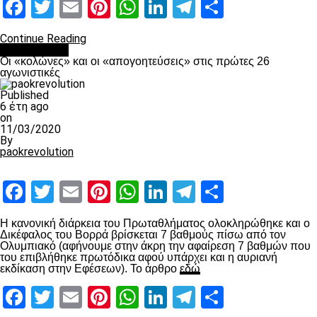
Facebook
Twitter
Email
Pinterest
WhatsApp
LinkedIn
Telegram
Μοιραστ
Continue Reading
Ποδόσφαιρο
Οι «κολώνες» και οι «απογοητεύσεις» στις πρώτες 26
αγωνιστικές
Published
6 έτη ago
on
11/03/2020
By
paokrevolution
Facebook
Twitter
Email
Pinterest
WhatsApp
LinkedIn
Telegram
Μοιραστ
Η κανονική διάρκεια του Πρωταθλήματος ολοκληρώθηκε και ο
Δικέφαλος του Βορρά βρίσκεται 7 βαθμούς πίσω από τον
Ολυμπιακό (αφήνουμε στην άκρη την αφαίρεση 7 βαθμών που
του επιβλήθηκε πρωτόδικα αφού υπάρχει και η αυριανή
εκδίκαση στην Εφέσεων). Το άρθρο
εδώ
Facebook
Twitter
Email
Pinterest
WhatsApp
LinkedIn
Telegram
Μοιραστ