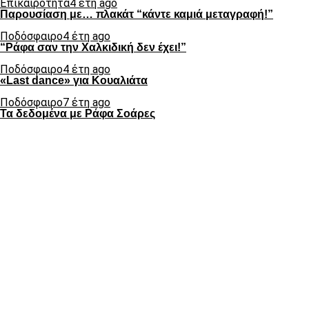
Επικαιρότητα
4 έτη ago
Παρουσίαση με… πλακάτ “κάντε καμιά μεταγραφή!”
Ποδόσφαιρο
4 έτη ago
“Ράφα σαν την Χαλκιδική δεν έχει!”
Ποδόσφαιρο
4 έτη ago
«Last dance» για Κουαλιάτα
Ποδόσφαιρο
7 έτη ago
Τα δεδομένα με Ράφα Σοάρες