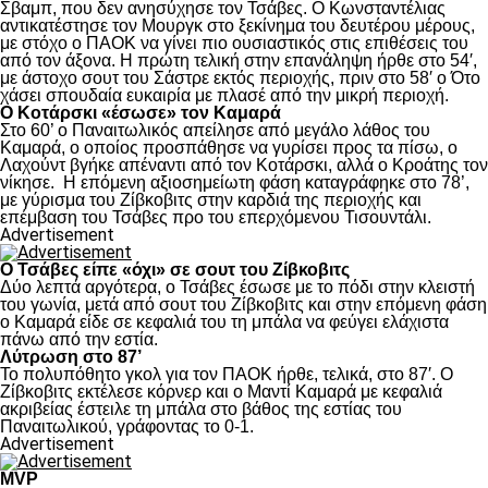
Σβαμπ, που δεν ανησύχησε τον Τσάβες. Ο Κωνσταντέλιας
αντικατέστησε τον Μουργκ στο ξεκίνημα του δευτέρου μέρους,
με στόχο ο ΠΑΟΚ να γίνει πιο ουσιαστικός στις επιθέσεις του
από τον άξονα. Η πρώτη τελική στην επανάληψη ήρθε στο 54′,
με άστοχο σουτ του Σάστρε εκτός περιοχής, πριν στο 58′ ο Ότο
χάσει σπουδαία ευκαιρία με πλασέ από την μικρή περιοχή.
Ο Κοτάρσκι «έσωσε» τον Καμαρά
Στο 60’ ο Παναιτωλικός απείλησε από μεγάλο λάθος του
Καμαρά, ο οποίος προσπάθησε να γυρίσει προς τα πίσω, ο
Λαχούντ βγήκε απέναντι από τον Κοτάρσκι, αλλά ο Κροάτης τον
νίκησε. Η επόμενη αξιοσημείωτη φάση καταγράφηκε στο 78’,
με γύρισμα του Ζίβκοβιτς στην καρδιά της περιοχής και
επέμβαση του Τσάβες προ του επερχόμενου Τισουντάλι.
Advertisement
Ο Τσάβες είπε «όχι» σε σουτ του Ζίβκοβιτς
Δύο λεπτά αργότερα, ο Τσάβες έσωσε με το πόδι στην κλειστή
του γωνία, μετά από σουτ του Ζίβκοβιτς και στην επόμενη φάση
ο Καμαρά είδε σε κεφαλιά του τη μπάλα να φεύγει ελάχιστα
πάνω από την εστία.
Λύτρωση στο 87’
Το πολυπόθητο γκολ για τον ΠΑΟΚ ήρθε, τελικά, στο 87′. Ο
Ζίβκοβιτς εκτέλεσε κόρνερ και ο Μαντί Καμαρά με κεφαλιά
ακριβείας έστειλε τη μπάλα στο βάθος της εστίας του
Παναιτωλικού, γράφοντας το 0-1.
Advertisement
MVP