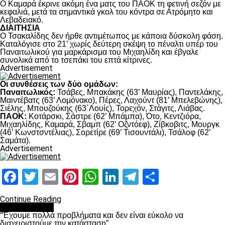
Ο Καμαρά έκρινε ακόμη ένα ματς του ΠΑΟΚ τη φετινή σεζόν με
κεφαλιά, μετά τα σημαντικά γκολ του κόντρα σε Ατρόμητο και
Λεβαδειακό.
ΔΙΑΙΤΗΣΙΑ
Ο Τσακαλίδης δεν ήρθε αντιμέτωπος με κάποια δύσκολη φάση.
Καταλόγισε στο 21’ χωρίς δεύτερη σκέψη το πέναλτι υπέρ του
Παναιτωλικού για μαρκάρισμα του Μιχαηλίδη και έβγαλε
συνολικά από το τσεπάκι του επτά κίτρινες.
Advertisement
Οι συνθέσεις των δύο ομάδων:
Παναιτωλικός:
Τσάβες, Μπακάκης (63’ Μαυρίας), Παντελάκης,
Μαιντέβατς (63’ Λομόνακο), Πέρες, Λαχούντ (81’ Μπελεβώνης),
Σιέλης, Μπουζούκης (63΄Λουίς), Τορεχόν, Στάγιτς, Λιάβας.
ΠΑΟΚ:
Κοτάρσκι, Σάστρε (62’ Μπάμπα), Ότο, Κεντζιόρα,
Μιχαηλίδης, Καμαρά, Σβαμπ (62’ Οζντόεφ), Ζίβκοβιτς, Μουργκ
(46’ Κωνστσντέλιας), Σορετίρε (69’ Τισουντάλι), Τσάλοφ (62’
Σαμάτα).
Advertisement
Facebook
Twitter
Email
Pinterest
WhatsApp
LinkedIn
Telegram
Μοιραστ
Continue Reading
πρωτοσέλιδο
“Έχουμε πολλά προβλήματα και δεν είναι εύκολο να
διαχειριστούμε την κατάσταση”