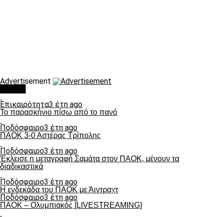
Advertisement
Τάσεις
Επικαιρότητα
3 έτη ago
Το παρασκήνιο πίσω από το πανό
Ποδόσφαιρο
3 έτη ago
ΠΑΟΚ 3-0 Αστέρας Τρίπολης
Ποδόσφαιρο
3 έτη ago
Έκλεισε η μεταγραφή Σαμάτα στον ΠΑΟΚ, μένουν τα
διαδικαστικά
Ποδόσφαιρο
3 έτη ago
Η ενδεκάδα του ΠΑΟΚ με Άιντραχτ
Ποδόσφαιρο
3 έτη ago
ΠΑΟΚ – Ολυμπιακός [LIVESTREAMING]