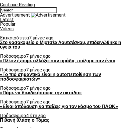
Continue Reading
Advertisement
Latest
Popular
Videos
Επικαιρότητα
7 μήνες ago
Στο νοσοκομείο ο Μιρτσέα Λουτσέσκου, επιδεινώθηκε η
υγεία του
Ποδόσφαιρο
7 μήνες ago
«Πλέον έχουμε αλλάξει σαν ομάδα, παίξαμε σαν ένα»
Ποδόσφαιρο
7 μήνες ago
«Το πιο σημαντικό είναι η αυτοπεποίθηση των
ποδοσφαιριστών»
Ποδόσφαιρο
7 μήνες ago
«Πάμε να διεκδικήσουμε την οκτάδα»
Ποδόσφαιρο
7 μήνες ago
«Είναι απόλαυση να παίζεις για τον κόσμο του ΠΑΟΚ»
Ποδόσφαιρο
4 έτη ago
Πιθανή θλάση ο Τόμας