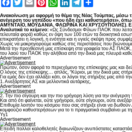
Facebook
Twitter
Email
Pinterest
WhatsApp
LinkedIn
Telegram
Μοιραστ
Ανακοίνωση με αφορμή το θέμα της Νέας Τούμπας, μέσω της
ανέγερση του γηπέδου «που ήδη έχει καθυστερήσει», 
ΑΜΥΝΤΑΙΟ, ΜΟΥΔΑΝΙΑ, ΦΛΩΡΙΝΑ ΚΑΙ ΧΡΥΣΟΥΠΟΛΗΣ). Εξηγο
Αναλυτικά το κείμενο:
«Ως Σύνδεσμοι Φίλων ΠΑΟΚ που λειτουρ
τελευταία φορά) καθώς εν όψη των 100 ετών τα διοικητικά εσω
επικρατήσει η λογική, η ενότητα και η υγιείς σκέψη προς συμ
Χωρίς να μακρηγορούμε καθώς στις περιστάσεις που βιώνουμε 
Μετά την προχθεσινή μας επίσκεψη στα γραφεία του ΑΣ ΠΑΟΚ, τ
του λαού του ΠΑΟΚ την αλήθεια από την δικιά μας πλευρά καθώ
Advertisement
Πρώτον, όσον αφορά το περιεχόμενο της επίσκεψης μας και δε
Ο λόγος της επίσκεψης… απλός, “Κύριοι, με την δικιά μας στήρ
Για εμάς δεν έχει αλλάξει κάτι, οι λόγοι της στήριξης μας από τ
1. Ανεξάρτητος ΑΣ και μελλοντικά αυτάρκης,
Advertisement
2. Την πιο σίγουρη και την πιο γρήγορη λύση για την ανέγερσ
Και από ότι φαίνεται, ούτε γρήγοροι, ούτε σίγουροι, ούτε ανεξάρ
Επιθυμία λοιπόν του κόσμου που σας στήριξε είναι να δωθούν
κομφούζιο καθυστερήσεων για το τι πραγματικά συμβαίνει με τ
Υγ1
Advertisement
Επειδή πολλοί καλοθελητές διαιωνίζουν ανυπόστατες καταστάσ