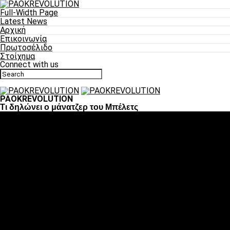
Full-Width Page
Latest News
Αρχική
Επικοινωνία
Πρωτοσέλιδο
Στοίχημα
Connect with us
PAOKREVOLUTION
Τι δηλώνει ο μάνατζερ του Μπέλετς
Ποδόσφαιρο
«Πλέον έχουμε αλλάξει σαν ομάδα, παίξαμε σαν ένα»
«Το πιο σημαντικό είναι η αυτοπεποίθηση των ποδοσφαιριστώ
«Πάμε να διεκδικήσουμε την οκτάδα»
«Είναι απόλαυση να παίζεις για τον κόσμο του ΠΑΟΚ»
«Θα τα δώσουμε όλα κόντρα στη Λιόν για την οκτάδα»
Μπάσκετ
Αλλαγή ώρας με Σπόρτινγκ και Μπιλμπάο