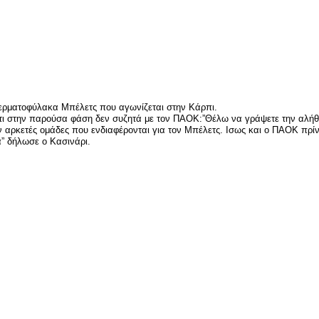
είτε
ερματοφύλακα Μπέλετς που αγωνίζεται στην Κάρπι.
ότι στην παρούσα φάση δεν συζητά με τον ΠΑΟΚ:”Θέλω να γράψετε την αλήθε
αρκετές ομάδες που ενδιαφέρονται για τον Μπέλετς. Ισως και ο ΠΑΟΚ πρίν 
α” δήλωσε ο Κασινάρι.
είτε