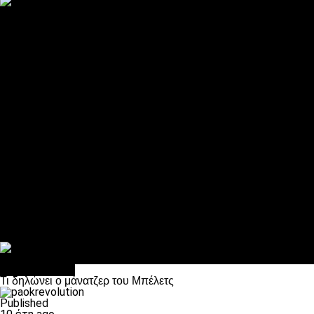
ΠΑΟΚ και τηλεοπτικά: αποκλειστικά απόφαση Σαββίδη
Αντίπαλοι
Νέα προβλήματα στην Μπέτις πριν την Τούμπα
Επίσημο «stop» στους φίλους του ΠΑΟΚ στο Αγρίνιο
Η Λιόν «σφυροκόπησε» τη Μονακό και πλησιάζει στο Champio
ΠΑΟΚ: Τι έκαναν οι αντίπαλοί του στο Europa League
Η Ριέκα διέκοψε την εγγραφή μελών ενόψει… ΠΑΟΚ
Διάφορα
Πέθανε ο μπαμπάς του Γιαννάκη, Λουκάς Μήλιος
ΣΦ ΠΑΟΚ Θύρα 4: Ανακοίνωσε οδική εκδρομή για τον αγώνα με
Κανείς δεν ξέχασε τα έξι αετόπουλα
Στο OPEN τα προκριματικά, στη NOVA τα του πρωταθλήματος
Σαν σήμερα: Οταν “έφυγε” ο Λόραντ
Επικαιρότητα
Τι δηλώνει ο μάνατζερ του Μπέλετς
Published