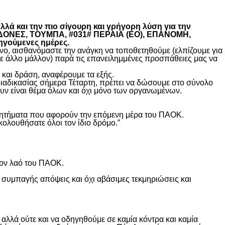
λά και την πιο σίγουρη και γρήγορη λύση για την
ΚΕΔΟΝΕΣ, ΤΟΥΜΠΑ, #031# ΠΕΡΑΙΑ (ΕΟ), ΕΠΑΝΟΜΗ,
ηγούμενες ημέρες.
, αισθανόμαστε την ανάγκη να τοποθετηθούμε (ελπίζουμε για
θε άλλο μάλλον) παρά τις επανειλημμένες προσπάθειες μας να
και δράση, αναφέρουμε τα εξής.
διαδικασίας σήμερα Τέταρτη, πρέπει να δώσουμε στο σύνολο
υν είναι θέμα όλων και όχι μόνο των οργανωμένων.
ά ζητήματα που αφορούν την επόμενη μέρα του ΠΑΟΚ.
κολουθήσατε όλοι τον ίδιο δρόμο.”
τον λαό του ΠΑΟΚ.
 συμπαγής απόψεις και όχι αβάσιμες τεκμηριώσεις και
λλά ούτε και να οδηγηθούμε σε καμία κόντρα και καμία