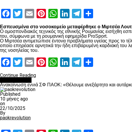
Facebook
Twitter
Email
Pinterest
WhatsApp
LinkedIn
Telegram
Μοιραστ
Εσπευσμένα στο νοσοκομείο μεταφέρθηκε ο Μιρτσέα Λουτσ
Ο ομοσπονδιακός τεχνικός της εθνικής Ρουμανίας εισήχθη εσπ
του, σύμφωνα με τη ρουμανική εφημερίδα ProSport.
Ο Μιρτσέα αντιμετώπισε έντονα προβλήματα υγείας προς το τέλ
οποίο επηρέασε αρνητικά την ήδη επιβαρυμένη καρδιακή του λει
της νοσηλείας του.
Facebook
Twitter
Email
Pinterest
WhatsApp
LinkedIn
Telegram
Μοιραστ
Continue Reading
Επικαιρότητα
Ανακοίνωση εννιά ΣΦ ΠΑΟΚ: «Θέλουμε ανεξάρτητο και αυτάρκη
Published
10 μήνες ago
on
22/10/2025
By
paokrevolution