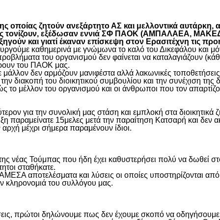
είτε
 οποίας ζητούν ανεξάρτητο ΑΣ και μελλοντικά αυτάρκη, αλ
όπως τονίζουν, εξέδωσαν εννιά ΣΦ ΠΑΟΚ (ΑΜΠΑΛΑΕΑ, ΜΑ
ύν και γιατί έκαναν επίσκεψη στον Ερασιτέχνη τις προ
γούμε καθημερινά με γνώμωνα το καλό του Δικεφάλου και μόνο
προβλήματα του οργανισμού δεν φαίνεται να καταλαγιάζουν (κά
φέρουν του ΠΑΟΚ μας.
μάλλον δεν αρμόζουν μανιφέστα αλλά λακωνικές τοποθετήσεις 
ην διακοπή του διοικητικού συμβουλίου και την συνέχιση της 
ς το μέλλον του οργανισμού και οι άνθρωποι που τον απαρτίζο
ύτερον για την συνολική μας στάση και εμπλοκή στα διοικητικ
ιξη παραμείνατε 15μελες μετά την παραίτηση Κατσαρή και δεν α
ην αρχή μέχρι σήμερα παραμένουν ίδιοι.
η της νέας Τούμπας που ήδη έχει καθυστερήσει πολύ να δωθεί σ
τητοι σταθήκατε.
 ΑΜΕΣΑ αποτελέσματα και λύσεις οι οποίες υποστηρίζονται από
ην κληρονομιά του συλλόγου μας.
εις, πρώτοι δηλώνουμε πως δεν έχουμε σκοπό να οδηγήσουμε α