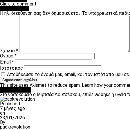
Click to comment
Leave a Reply
Η ηλ. διεύθυνση σας δεν δημοσιεύεται.
Τα υποχρεωτικά πεδί
Σχόλιο
*
Όνομα
*
Email
*
Ιστότοπος
Αποθήκευσε το όνομά μου, email, και τον ιστότοπο μου σ
This site uses Akismet to reduce spam.
Learn how your commen
Επικαιρότητα
Στο νοσοκομείο ο Μιρτσέα Λουτσέσκου, επιδεινώθηκε η υγεία τ
Published
7 μήνες ago
on
23/01/2026
By
paokrevolution