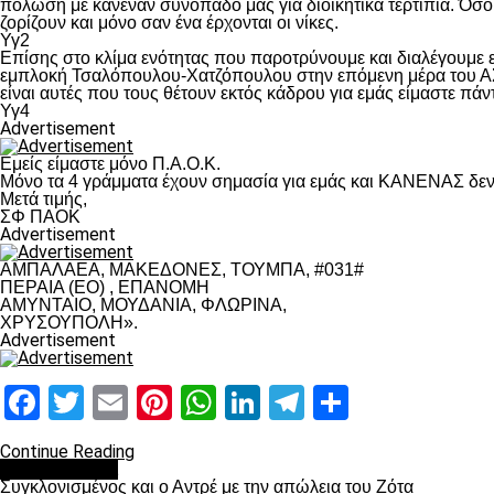
πόλωση με κανέναν συνοπαδό μας για διοικητικά τερτίπια. Όσο 
ζορίζουν και μόνο σαν ένα έρχονται οι νίκες.
Υγ2
Επίσης στο κλίμα ενότητας που παροτρύνουμε και διαλέγουμε
εμπλοκή Τσαλόπουλου-Χατζόπουλου στην επόμενη μέρα του ΑΣ Π
είναι αυτές που τους θέτουν εκτός κάδρου για εμάς είμαστε πά
Υγ4
Advertisement
Εμείς είμαστε μόνο Π.Α.Ο.Κ.
Μόνο τα 4 γράμματα έχουν σημασία για εμάς και ΚΑΝΕΝΑΣ δεν 
Μετά τιμής,
ΣΦ ΠΑΟΚ
Advertisement
ΑΜΠΑΛΑΕΑ, ΜΑΚΕΔΟΝΕΣ, ΤΟΥΜΠΑ, #031#
ΠΕΡΑΙΑ (ΕΟ) , ΕΠΑΝΟΜΗ
ΑΜΥΝΤΑΙΟ, ΜΟΥΔΑΝΙΑ, ΦΛΩΡΙΝΑ,
ΧΡΥΣΟΥΠΟΛΗ».
Advertisement
Facebook
Twitter
Email
Pinterest
WhatsApp
LinkedIn
Telegram
Μοιραστ
Continue Reading
Επικαιρότητα
Συγκλονισμένος και ο Αντρέ με την απώλεια του Ζότα