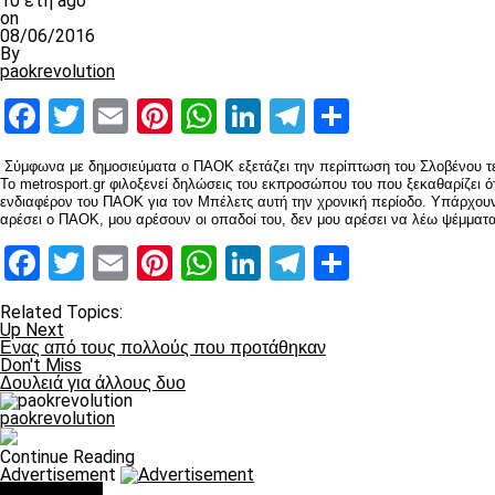
10 έτη ago
on
08/06/2016
By
paokrevolution
Facebook
Twitter
Email
Pinterest
WhatsApp
LinkedIn
Telegram
Μοιραστ
Σύμφωνα με δημοσιεύματα ο ΠΑΟΚ εξετάζει την περίπτωση του Σλοβένου τ
Το metrosport.gr φιλοξενεί δηλώσεις του εκπροσώπου του που ξεκαθαρίζει 
ενδιαφέρον του ΠΑΟΚ για τον Μπέλετς αυτή την χρονική περίοδο. Υπάρχουν 
αρέσει ο ΠΑΟΚ, μου αρέσουν οι οπαδοί του, δεν μου αρέσει να λέω ψέμματ
Facebook
Twitter
Email
Pinterest
WhatsApp
LinkedIn
Telegram
Μοιραστ
Related Topics:
Up Next
Ενας από τους πολλούς που προτάθηκαν
Don't Miss
Δουλειά για άλλους δυο
paokrevolution
Continue Reading
Advertisement
You may like