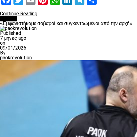
Facebook
Twitter
Email
Pinterest
WhatsApp
LinkedIn
Telegram
Μοιραστ
Continue Reading
Βόλλεϋ
«Εμφανιστήκαμε σοβαροί και συγκεντρωμένοι από την αρχή»
Published
7 μήνες ago
on
09/01/2026
By
paokrevolution