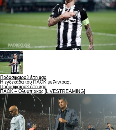
Ποδόσφαιρο
3 έτη ago
Η ενδεκάδα του ΠΑΟΚ με Άιντραχτ
Ποδόσφαιρο
3 έτη ago
ΠΑΟΚ – Ολυμπιακός [LIVESTREAMING]