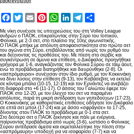
paokrevolution
Facebook
Twitter
Email
Pinterest
WhatsApp
LinkedIn
Telegram
Μοιραστ
Με νίκη συνέχισε τις υποχρεώσεις του στη Volley League
ανδρών ο ΠΑΟΚ, επικρατώντας στην Σύρο του τοπικού,
Φοίνικα, με 2-3 σετ, στο πλαίσιο της 10ης αγωνιστικής.
Ο ΠΑΟΚ μπήκε με απόλυτη αποφασιστικότητα στο πρώτο σετ
του αγώνα στη Σύρο, επιβάλλοντας από νωρίς τον ρυθμό του
και δείχνοντας τις προθέσεις του. Με πίεση στο σερβίς και
συγκέντρωση σε άμυνα και επίθεση, ο Δικέφαλος προηγήθηκε
γρήγορα με 1-6, αναγκάζοντας τον Φοίνικα Σύρου σε τάιμ άουτ,
ενώ το προβάδισμα διατηρήθηκε και διευρύνθηκε (2-8). Οι
«ασπρόμαυροι» συνέχισαν στον ίδιο ρυθμό, με τον Κοκκινάκη
να δίνει λύσεις στην επίθεση (9-13), τον Κοβάσεβιτς να εκτελεί
σε κόντρα μπάλα (10-15, 12-19) και τον Ερνάντεζ να ανεβάζει
τη διαφορά στο +6 (11-17). Ο άσσος του Γαλιώτου έφερε τον
ΠΑΟΚ στο 12-20, με τον έλεγχο του σετ να παραμένει
απόλυτος, παρά τη μικρή αντίδραση των γηπεδούχων (17-23).
Ο Κοκκινάκης με καθοριστικές επιθέσεις οδήγησε τον Δικέφαλο
σε επτά σετ μπολ (17-24) και με άσσο «σφράγισε» το 17-25,
δίνοντας στον ΠΑΟΚ το προβάδισμα με 0-1 στα σετ.
Στο δεύτερο σετ ο ΠΑΟΚ ξεκίνησε και πάλι με ενέργεια,
παίρνοντας προβάδισμα από νωρίς (3-6), ωστόσο ο Φοίνικας
Σύρου αντέδρασε άμεσα και εκμεταλλεύτηκε την πίεση στην
«ασπρόμαυρη» υποδοχή για να ισοφαρίσει (7-7) και να