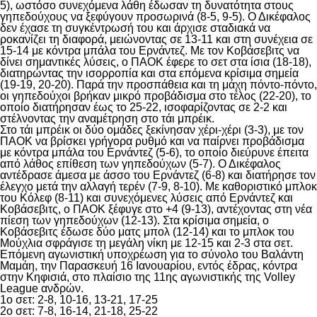
5), ωστόσο συνεχόμενα λάθη έδωσαν τη δυνατότητα στους
γηπεδούχους να ξεφύγουν προσωρινά (8-5, 9-5). Ο Δικέφαλος
δεν έχασε τη συγκέντρωσή του και άρχισε σταδιακά να
ροκανίζει τη διαφορά, μειώνοντας σε 13-11 και στη συνέχεια σε
15-14 με κόντρα μπάλα του Ερνάντεζ. Με τον Κοβάσεβιτς να
δίνει σημαντικές λύσεις, ο ΠΑΟΚ έφερε το σετ στα ίσια (18-18),
διατηρώντας την ισορροπία και στα επόμενα κρίσιμα σημεία
(19-19, 20-20). Παρά την προσπάθεια και τη μάχη πόντο-πόντο,
οι γηπεδούχοι βρήκαν μικρό προβάδισμα στο τέλος (22-20), το
οποίο διατήρησαν έως το 25-22, ισοφαρίζοντας σε 2-2 και
στέλνοντας την αναμέτρηση στο τάι μπρέικ.
Στο τάι μπρέικ οι δύο ομάδες ξεκίνησαν χέρι-χέρι (3-3), με τον
ΠΑΟΚ να βρίσκει γρήγορα ρυθμό και να παίρνει προβάδισμα
με κόντρα μπάλα του Ερνάντεζ (5-6), το οποίο διεύρυνε έπειτα
από λάθος επίθεση των γηπεδούχων (5-7). Ο Δικέφαλος
αντέδρασε άμεσα με άσσο του Ερνάντεζ (6-8) και διατήρησε τον
έλεγχο μετά την αλλαγή τερέν (7-9, 8-10). Με καθοριστικό μπλοκ
του Κόλεφ (8-11) και συνεχόμενες λύσεις από Ερνάντεζ και
Κοβάσεβιτς, ο ΠΑΟΚ ξέφυγε στο +4 (9-13), αντέχοντας στη νέα
πίεση των γηπεδούχων (12-13). Στα κρίσιμα σημεία, ο
Κοβάσεβιτς έδωσε δύο ματς μπολ (12-14) και το μπλοκ του
Μούχλια σφράγισε τη μεγάλη νίκη με 12-15 και 2-3 στα σετ.
Επόμενη αγωνιστική υποχρέωση για το σύνολο του Βαλάντη
Μαμάη, την Παρασκευή 16 Ιανουαρίου, εντός έδρας, κόντρα
στην Κηφισιά, στο πλαίσιο της 11ης αγωνιστικής της Volley
League ανδρών.
1ο σετ: 2-8, 10-16, 13-21, 17-25
2ο σετ: 7-8, 16-14, 21-18, 25-22