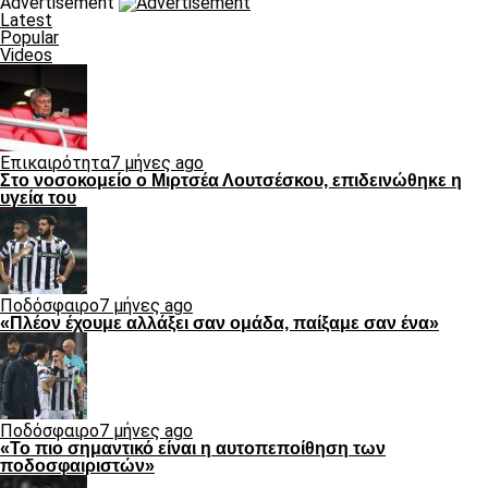
Advertisement
Latest
Popular
Videos
Επικαιρότητα
7 μήνες ago
Στο νοσοκομείο ο Μιρτσέα Λουτσέσκου, επιδεινώθηκε η
υγεία του
Ποδόσφαιρο
7 μήνες ago
«Πλέον έχουμε αλλάξει σαν ομάδα, παίξαμε σαν ένα»
Ποδόσφαιρο
7 μήνες ago
«Το πιο σημαντικό είναι η αυτοπεποίθηση των
ποδοσφαιριστών»