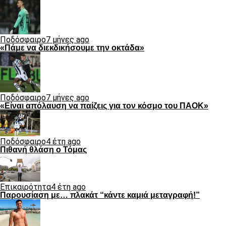
Ποδόσφαιρο
7 μήνες ago
«Πάμε να διεκδικήσουμε την οκτάδα»
Ποδόσφαιρο
7 μήνες ago
«Είναι απόλαυση να παίζεις για τον κόσμο του ΠΑΟΚ»
Ποδόσφαιρο
4 έτη ago
Πιθανή θλάση ο Τόμας
Επικαιρότητα
4 έτη ago
Παρουσίαση με… πλακάτ “κάντε καμιά μεταγραφή!”