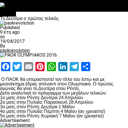
Στο OPEN τα προκριματικά, στη NOVA τα του πρωταθλήματος
Σαν σήμερα: Οταν “έφυγε” ο Λόραντ
Βόλλεϋ
Τη Δευτέρα ο πρώτος τελικός
Published
9 έτη ago
on
19/04/2017
By
paokrevolution
Facebook
Twitter
Email
Pinterest
WhatsApp
LinkedIn
Telegram
Μοιραστ
Ο ΠΑΟΚ θα υπερασπιστεί τον τίτλο του έστω και με
μειονέκτημα έδρας απέναντι στον Ολυμπιακό. Ο πρώτος
αγώνας θα γίνει τη Δευτέρα στου Ρέντη.
Δείτε αναλυτικά το πρόγραμμα των μεγάλων τελικών:
1ο ματς στον Ρέντη: Δευτέρα 24 Απριλίου
2ο ματς στην Πυλαία: Παρασκευή 28 Απριλίου
3ο ματς στον Ρέντη: Δευτέρα 1 Μαΐου
4ο ματς στην Πυλαία: Πέμπτη 4 Μαΐου (αν χρειαστεί)
5ο ματς στον Ρέντη: Κυριακή 7 Μαΐου (αν χρειαστεί)
Advertisement