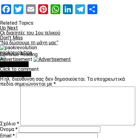
Facebook
Twitter
Email
Pinterest
WhatsApp
LinkedIn
Telegram
Μοιραστ
Related Topics:
Up Next
Οι διαιτητές του 1ου τελικού
Don't Miss
“Να δώσουμε τη μάχη μας”
paokrevolution
Continue Reading
Advertisement
You may like
Click to comment
Leave a Reply
Η ηλ. διεύθυνση σας δεν δημοσιεύεται.
Τα υποχρεωτικά
πεδία σημειώνονται με
*
Σχόλιο
*
Όνομα
*
Email
*