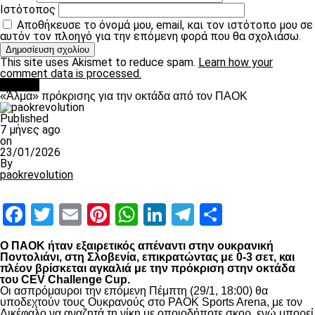
Ιστότοπος
Αποθήκευσε το όνομά μου, email, και τον ιστότοπο μου σε
αυτόν τον πλοηγό για την επόμενη φορά που θα σχολιάσω.
This site uses Akismet to reduce spam.
Learn how your
comment data is processed.
Βόλλεϋ
«Άλμα» πρόκρισης για την οκτάδα από τον ΠΑΟΚ
Published
7 μήνες ago
on
23/01/2026
By
paokrevolution
Facebook
Twitter
Email
Pinterest
WhatsApp
LinkedIn
Telegram
Μοιραστ
Ο ΠΑΟΚ ήταν εξαιρετικός απέναντι στην ουκρανική
Ποντολιάνι, στη Σλοβενία, επικρατώντας με 0-3 σετ, και
πλέον βρίσκεται αγκαλιά με την πρόκριση στην οκτάδα
του CEV Challenge Cup.
Οι ασπρόμαυροι την επόμενη Πέμπτη (29/1, 18:00) θα
υποδεχτούν τους Ουκρανούς στο PAOK Sports Arena, με τον
Δικέφαλο να αναζητά τη νίκη με οποιοδήποτε σκορ, ενώ μπορεί