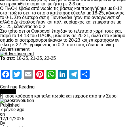
να προκριθεί ακόμα και με ήττα με 2-3 σετ.
Ο ΠΑΟΚ έβαλε από νωρίς τις βάσεις και προηγήθηκε με 8-12
στο πρώτο σετ, το οποίο κατέκτησε εύκολα με 18-25, κάνοντας
το 0-1. Στο δεύτερο σετ η Ποντολιάνι ήταν πιο ανταγωνιστική,
αλλά ο Δικέφαλος ήταν και πάλι κυρίαρχος και επικράτησε με
21-25, κάνοντας το 0-2.
Στο τρίτο σετ οι Ουκρανοί έπαιξαν το τελευταίο χαρτί τους και,
παρά το 14-18 του ΠΑΟΚ, μείωσαν σε 20-21, αλλά στο κρίσιμο
σημείο οι ασπρόμαυροι έκαναν το 20-23 και επικράτησαν εν
τέλει με 22-25, γράφοντας το 0-3, που τους έδωσε τη νίκη.
Advertisement
Τα σετ:
18-25, 21-25, 22-25
Facebook
Twitter
Email
Pinterest
WhatsApp
LinkedIn
Telegram
Μοιραστ
Continue Reading
Βόλλεϋ
Νίκησε κούραση και ταλαιπωρία και πέρασε από την Σύρο!
Published
7 μήνες ago
on
12/01/2026
By