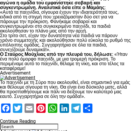
αγώνα η ομάδα του εμφανίστηκε σοβαρή και
συγκεντρωμένη.
Αναλυτικά όσα είπε ο Μαμάης
:
«Αυτά τα παιχνίδια, σίγουρα έχουν την ιδιαιτερότητά τους,
ειδικά από τη στιγμή που χρειαζόμασταν δύο σετ για να
πάρουμε την πρόκριση. Φανήκαμε σοβαροί και
συγκεντρωμένοι στο συγκεκριμένο παιχνίδι, τα παιδιά
ακολούθησαν το πλάνο μας από την αρχή.
Στο τρίτο σετ, είχαν την δυνατότητα νέα παιδιά να πάρουν
χρόνο συμμετοχής και ακολούθησαν πολύ εύκολα το ρυθμό της
υπόλοιπης ομάδας. Συγχαρητήρια σε όλα τα παιδιά,
συνεχίζουμε δυναμικά!».
Ο Σταύρος Μούχλιας από την πλευρά του, δήλωσε
: «Ήταν
ένα πολύ όμορφο παιχνίδι, με μια τρομερή πρόκριση. Το
περιμέναμε αυτό το παιχνίδι, θέλαμε τη νίκη, και στο τέλος τα
καταφέραμε!
Advertisement
Το παιχνίδι με τη Σύρο που ακολουθεί, είναι σημαντικό για εμάς
και θέλουμε σίγουρα τη νίκη. Θα είναι ένα δύσκολο ματς, αλλά
θα προσπαθήσουμε και πάλι να δείξουμε τον καλύτερό μας
εαυτό. Συγχαρητήρια σε όλη την ομάδα!».
Facebook
Twitter
Email
Pinterest
WhatsApp
LinkedIn
Telegram
Μοιραστ
Continue Reading