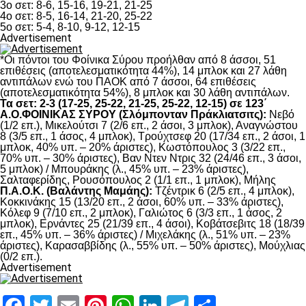
3ο σετ: 8-6, 15-16, 19-21, 21-25
4ο σετ: 8-5, 16-14, 21-20, 25-22
5ο σετ: 5-4, 8-10, 9-12, 12-15
Advertisement
*Οι πόντοι του Φοίνικα Σύρου προήλθαν από 8 άσσοι, 51
επιθέσεις (αποτελεσματικότητα 44%), 14 μπλοκ και 27 λάθη
αντιπάλων ενώ του ΠΑΟΚ από 7 άσσοι, 64 επιθέσεις
(αποτελεσματικότητα 54%), 8 μπλοκ και 30 λάθη αντιπάλων.
Τα σετ: 2-3 (17-25, 25-22, 21-25, 25-22, 12-15) σε 123΄
Α.Ο.ΦΟΙΝΙΚΑΣ ΣΥΡΟΥ (Σλόμπονταν Πράκλιατσιτς):
Νεβό
(1/2 επ.), Μικελούτσι 7 (2/6 επ., 2 άσοι, 3 μπλοκ), Αναγνώστου
8 (3/5 επ., 1 άσος, 4 μπλοκ), Τρούχτσεφ 20 (17/34 επ., 2 άσοι, 1
μπλοκ, 40% υπ. – 20% άριστες), Κωστόπουλος 3 (3/22 επ.,
70% υπ. – 30% άριστες), Βαν Ντεν Ντρις 32 (24/46 επ., 3 άσοι,
5 μπλοκ) / Μπουράκης (λ., 45% υπ. – 23% άριστες),
Σαλταφερίδης, Ρουσόπουλος 2 (1/1 επ., 1 μπλοκ), Μήλης
Π.Α.Ο.Κ. (Βαλάντης Μαμάης):
Τζέντρικ 6 (2/5 επ., 4 μπλοκ),
Κοκκινάκης 15 (13/20 επ., 2 άσοι, 60% υπ. – 33% άριστες),
Κόλεφ 9 (7/10 επ., 2 μπλοκ), Γαλιώτος 6 (3/3 επ., 1 άσος, 2
μπλοκ), Ερνάντες 25 (21/39 επ., 4 άσοι), Κοβάτσεβιτς 18 (18/39
επ., 45% υπ. – 36% άριστες) / Μιχελάκης (λ., 51% υπ. – 23%
άριστες), Καρασαββίδης (λ., 55% υπ. – 50% άριστες), Μούχλιας
(0/2 επ.).
Advertisement