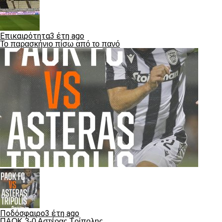
Επικαιρότητα
3 έτη ago
Το παρασκήνιο πίσω από το πανό
Ποδόσφαιρο
3 έτη ago
ΠΑΟΚ 3-0 Αστέρας Τρίπολης