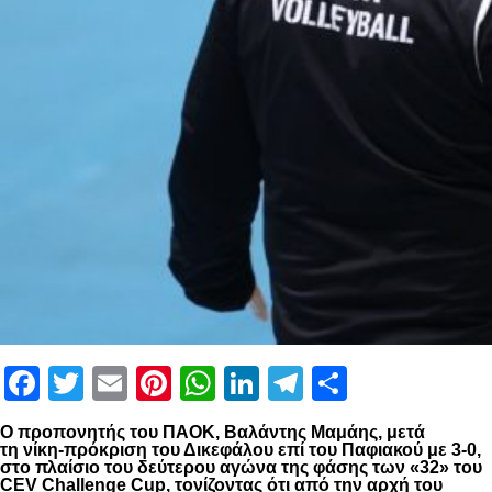
Facebook
Twitter
Email
Pinterest
WhatsApp
LinkedIn
Telegram
Μοιραστ
Ο προπονητής του ΠΑΟΚ, Βαλάντης Μαμάης, μετά
τη νίκη-πρόκριση του Δικεφάλου επί του Παφιακού με 3-0,
στο πλαίσιο του δεύτερου αγώνα της φάσης των «32» του
CEV Challenge Cup, τονίζοντας ότι από την αρχή του