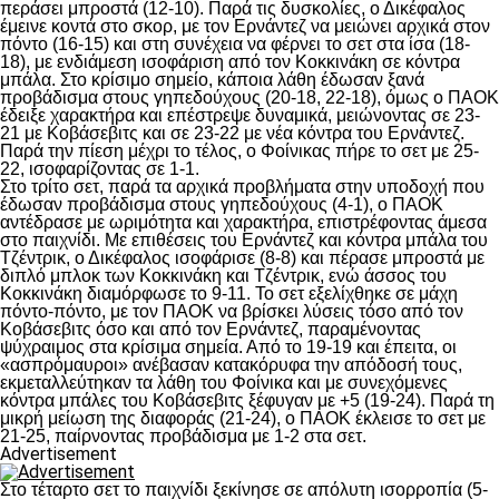
περάσει μπροστά (12-10). Παρά τις δυσκολίες, ο Δικέφαλος
έμεινε κοντά στο σκορ, με τον Ερνάντεζ να μειώνει αρχικά στον
πόντο (16-15) και στη συνέχεια να φέρνει το σετ στα ίσα (18-
18), με ενδιάμεση ισοφάριση από τον Κοκκινάκη σε κόντρα
μπάλα. Στο κρίσιμο σημείο, κάποια λάθη έδωσαν ξανά
προβάδισμα στους γηπεδούχους (20-18, 22-18), όμως ο ΠΑΟΚ
έδειξε χαρακτήρα και επέστρεψε δυναμικά, μειώνοντας σε 23-
21 με Κοβάσεβιτς και σε 23-22 με νέα κόντρα του Ερνάντεζ.
Παρά την πίεση μέχρι το τέλος, ο Φοίνικας πήρε το σετ με 25-
22, ισοφαρίζοντας σε 1-1.
Στο τρίτο σετ, παρά τα αρχικά προβλήματα στην υποδοχή που
έδωσαν προβάδισμα στους γηπεδούχους (4-1), ο ΠΑΟΚ
αντέδρασε με ωριμότητα και χαρακτήρα, επιστρέφοντας άμεσα
στο παιχνίδι. Με επιθέσεις του Ερνάντεζ και κόντρα μπάλα του
Τζέντρικ, ο Δικέφαλος ισοφάρισε (8-8) και πέρασε μπροστά με
διπλό μπλοκ των Κοκκινάκη και Τζέντρικ, ενώ άσσος του
Κοκκινάκη διαμόρφωσε το 9-11. Το σετ εξελίχθηκε σε μάχη
πόντο-πόντο, με τον ΠΑΟΚ να βρίσκει λύσεις τόσο από τον
Κοβάσεβιτς όσο και από τον Ερνάντεζ, παραμένοντας
ψύχραιμος στα κρίσιμα σημεία. Από το 19-19 και έπειτα, οι
«ασπρόμαυροι» ανέβασαν κατακόρυφα την απόδοσή τους,
εκμεταλλεύτηκαν τα λάθη του Φοίνικα και με συνεχόμενες
κόντρα μπάλες του Κοβάσεβιτς ξέφυγαν με +5 (19-24). Παρά τη
μικρή μείωση της διαφοράς (21-24), ο ΠΑΟΚ έκλεισε το σετ με
21-25, παίρνοντας προβάδισμα με 1-2 στα σετ.
Advertisement
Στο τέταρτο σετ το παιχνίδι ξεκίνησε σε απόλυτη ισορροπία (5-