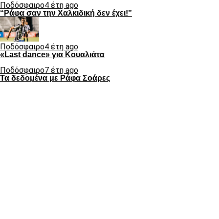
Ποδόσφαιρο
4 έτη ago
“Ράφα σαν την Χαλκιδική δεν έχει!”
Ποδόσφαιρο
4 έτη ago
«Last dance» για Κουαλιάτα
Ποδόσφαιρο
7 έτη ago
Τα δεδομένα με Ράφα Σοάρες