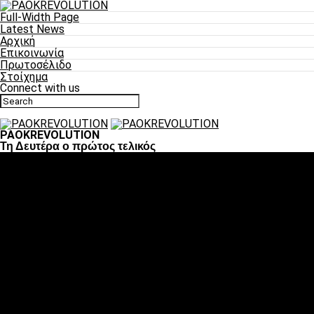
Full-Width Page
Latest News
Αρχική
Επικοινωνία
Πρωτοσέλιδο
Στοίχημα
Connect with us
PAOKREVOLUTION
Τη Δευτέρα ο πρώτος τελικός
Ποδόσφαιρο
«Πλέον έχουμε αλλάξει σαν ομάδα, παίξαμε σαν ένα»
«Το πιο σημαντικό είναι η αυτοπεποίθηση των
ποδοσφαιριστών»
«Πάμε να διεκδικήσουμε την οκτάδα»
«Είναι απόλαυση να παίζεις για τον κόσμο του ΠΑΟΚ»
«Θα τα δώσουμε όλα κόντρα στη Λιόν για την οκτάδα»
Μπάσκετ