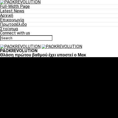
Full-Width Page
Latest News
Αρχική
Επικοινωνία
Πρωτοσέλιδο
Στοίχημα
Connect with us
PAOKREVOLUTION
Θλάση πρώτου βαθμού έχει υποστεί ο Μακ
Ποδόσφαιρο
«Πλέον έχουμε αλλάξει σαν ομάδα, παίξαμε σαν ένα»
«Το πιο σημαντικό είναι η αυτοπεποίθηση των ποδοσφαιριστώ
«Πάμε να διεκδικήσουμε την οκτάδα»
«Είναι απόλαυση να παίζεις για τον κόσμο του ΠΑΟΚ»
«Θα τα δώσουμε όλα κόντρα στη Λιόν για την οκτάδα»
Μπάσκετ
Αλλαγή ώρας με Σπόρτινγκ και Μπιλμπάο