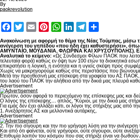
By
paokrevolution
Facebook
Twitter
Email
Pinterest
WhatsApp
LinkedIn
Telegram
Μοιραστ
Ανακοίνωση με αφορμή το θέμα της Νέας Τούμπας, μέσω της
ανέγερση του γηπέδου «που ήδη έχει καθυστερήσει», 
ΑΜΥΝΤΑΙΟ, ΜΟΥΔΑΝΙΑ, ΦΛΩΡΙΝΑ ΚΑΙ ΧΡΥΣΟΥΠΟΛΗΣ). Εξηγο
Αναλυτικά το κείμενο:
«Ως Σύνδεσμοι Φίλων ΠΑΟΚ που λειτουρ
τελευταία φορά) καθώς εν όψη των 100 ετών τα διοικητικά εσω
επικρατήσει η λογική, η ενότητα και η υγιείς σκέψη προς συμ
Χωρίς να μακρηγορούμε καθώς στις περιστάσεις που βιώνουμε 
Μετά την προχθεσινή μας επίσκεψη στα γραφεία του ΑΣ ΠΑΟΚ, τ
του λαού του ΠΑΟΚ την αλήθεια από την δικιά μας πλευρά καθώ
Advertisement
Πρώτον, όσον αφορά το περιεχόμενο της επίσκεψης μας και δε
Ο λόγος της επίσκεψης… απλός, “Κύριοι, με την δικιά μας στήρ
Για εμάς δεν έχει αλλάξει κάτι, οι λόγοι της στήριξης μας από τ
1. Ανεξάρτητος ΑΣ και μελλοντικά αυτάρκης,
Advertisement
2. Την πιο σίγουρη και την πιο γρήγορη λύση για την ανέγερσ
Και από ότι φαίνεται, ούτε γρήγοροι, ούτε σίγουροι, ούτε ανεξάρ
Επιθυμία λοιπόν του κόσμου που σας στήριξε είναι να δωθούν