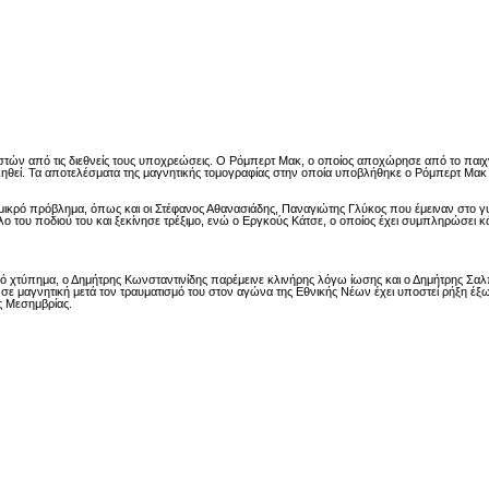
είτε
 από τις διεθνείς τους υποχρεώσεις. Ο Ρόμπερτ Μακ, ο οποίος αποχώρησε από το παιχνί
 υποβληθεί. Τα αποτελέσματα της μαγνητικής τομογραφίας στην οποία υποβλήθηκε ο Ρόμπερτ Μ
μικρό πρόβλημα, όπως και οι Στέφανος Αθανασιάδης, Παναγιώτης Γλύκος που έμειναν στο γ
 του ποδιού του και ξεκίνησε τρέξιμο, ενώ ο Εργκούς Κάτσε, ο οποίος έχει συμπληρώσει κάρ
τύπημα, ο Δημήτρης Κωνσταντινίδης παρέμεινε κλινήρης λόγω ίωσης και ο Δημήτρης Σαλπι
η σε μαγνητική μετά τον τραυματισμό του στον αγώνα της Εθνικής Νέων έχει υποστεί ρήξη έ
ς Μεσημβρίας.
είτε