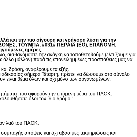
λά και την πιο σίγουρη και γρήγορη λύση για την
ΚΕΔΟΝΕΣ, ΤΟΥΜΠΑ, #031# ΠΕΡΑΙΑ (ΕΟ), ΕΠΑΝΟΜΗ,
ηγούμενες ημέρες.
, αισθανόμαστε την ανάγκη να τοποθετηθούμε (ελπίζουμε για
θε άλλο μάλλον) παρά τις επανειλημμένες προσπάθειες μας να
και δράση, αναφέρουμε τα εξής.
διαδικασίας σήμερα Τέταρτη, πρέπει να δώσουμε στο σύνολο
υν είναι θέμα όλων και όχι μόνο των οργανωμένων.
ά ζητήματα που αφορούν την επόμενη μέρα του ΠΑΟΚ.
κολουθήσατε όλοι τον ίδιο δρόμο.”
τον λαό του ΠΑΟΚ.
 συμπαγής απόψεις και όχι αβάσιμες τεκμηριώσεις και