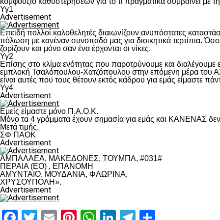
κομφούζιο καθυστερήσεων για το τι πραγματικά συμβαίνει με τ
Υγ1
Advertisement
Επειδή πολλοί καλοθελητές διαιωνίζουν ανυπόστατες καταστάσ
πόλωση με κανέναν συνοπαδό μας για διοικητικά τερτίπια. Όσο 
ζορίζουν και μόνο σαν ένα έρχονται οι νίκες.
Υγ2
Επίσης στο κλίμα ενότητας που παροτρύνουμε και διαλέγουμε
εμπλοκή Τσαλόπουλου-Χατζόπουλου στην επόμενη μέρα του ΑΣ Π
είναι αυτές που τους θέτουν εκτός κάδρου για εμάς είμαστε πά
Υγ4
Advertisement
Εμείς είμαστε μόνο Π.Α.Ο.Κ.
Μόνο τα 4 γράμματα έχουν σημασία για εμάς και ΚΑΝΕΝΑΣ δεν 
Μετά τιμής,
ΣΦ ΠΑΟΚ
Advertisement
ΑΜΠΑΛΑΕΑ, ΜΑΚΕΔΟΝΕΣ, ΤΟΥΜΠΑ, #031#
ΠΕΡΑΙΑ (ΕΟ) , ΕΠΑΝΟΜΗ
ΑΜΥΝΤΑΙΟ, ΜΟΥΔΑΝΙΑ, ΦΛΩΡΙΝΑ,
ΧΡΥΣΟΥΠΟΛΗ».
Advertisement
Facebook
Twitter
Email
Pinterest
WhatsApp
LinkedIn
Telegram
Μοιραστ