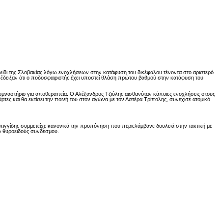
δι της Σλοβακίας λόγω ενοχλήσεων στην κατάφυση του δικέφαλου τένοντα στο αριστερό
ακ έδειξαν ότι ο ποδοσφαιριστής έχει υποστεί θλάση πρώτου βαθμού στην κατάφυση του
υμναστήριο για αποθεραπεία. Ο Αλέξανδρος Τζιόλης αισθανόταν κάποιες ενοχλήσεις στους
τες και θα εκτίσει την ποινή του στον αγώνα με τον Αστέρα Τρίπολης, συνέχισε ατομικό
γγίδης συμμετείχε κανονικά την προπόνηση που περιελάμβανε δουλειά στην τακτική με
ξω θυροειδούς συνδέσμου.