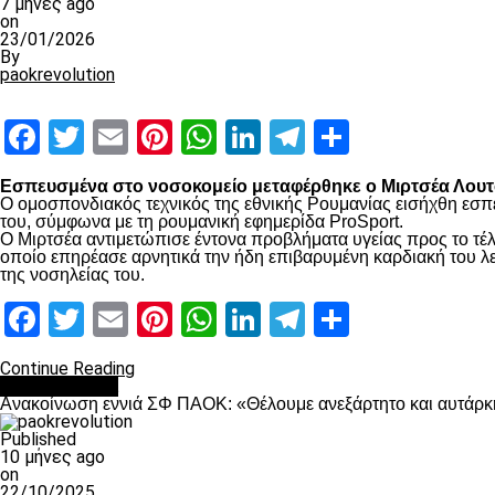
7 μήνες ago
on
23/01/2026
By
paokrevolution
Facebook
Twitter
Email
Pinterest
WhatsApp
LinkedIn
Telegram
Μοιραστ
Εσπευσμένα στο νοσοκομείο μεταφέρθηκε ο Μιρτσέα Λουτσ
Ο ομοσπονδιακός τεχνικός της εθνικής Ρουμανίας εισήχθη εσπ
του, σύμφωνα με τη ρουμανική εφημερίδα ProSport.
Ο Μιρτσέα αντιμετώπισε έντονα προβλήματα υγείας προς το τέλ
οποίο επηρέασε αρνητικά την ήδη επιβαρυμένη καρδιακή του λει
της νοσηλείας του.
Facebook
Twitter
Email
Pinterest
WhatsApp
LinkedIn
Telegram
Μοιραστ
Continue Reading
Επικαιρότητα
Ανακοίνωση εννιά ΣΦ ΠΑΟΚ: «Θέλουμε ανεξάρτητο και αυτάρκη
Published
10 μήνες ago
on
22/10/2025