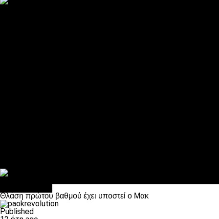
ΠΑΟΚ και τηλεοπτικά: αποκλειστικά απόφαση Σαββίδη
Αντίπαλοι
Νέα προβλήματα στην Μπέτις πριν την Τούμπα
Επίσημο «stop» στους φίλους του ΠΑΟΚ στο Αγρίνιο
Η Λιόν «σφυροκόπησε» τη Μονακό και πλησιάζει στο Champio
ΠΑΟΚ: Τι έκαναν οι αντίπαλοί του στο Europa League
Η Ριέκα διέκοψε την εγγραφή μελών ενόψει… ΠΑΟΚ
Διάφορα
Πέθανε ο μπαμπάς του Γιαννάκη, Λουκάς Μήλιος
ΣΦ ΠΑΟΚ Θύρα 4: Ανακοίνωσε οδική εκδρομή για τον αγώνα με
Κανείς δεν ξέχασε τα έξι αετόπουλα
Στο OPEN τα προκριματικά, στη NOVA τα του πρωταθλήματος
Σαν σήμερα: Οταν “έφυγε” ο Λόραντ
Επικαιρότητα
Θλάση πρώτου βαθμού έχει υποστεί ο Μακ
Published