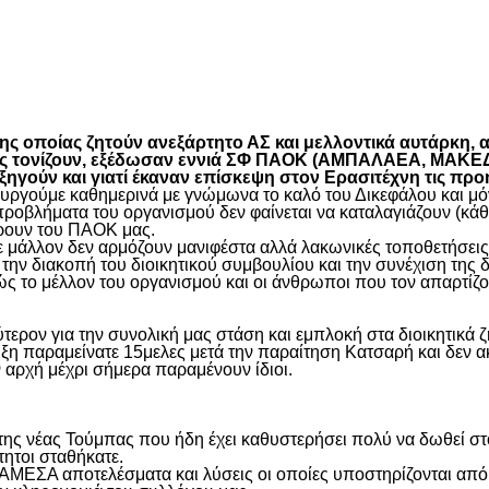
είτε
 οποίας ζητούν ανεξάρτητο ΑΣ και μελλοντικά αυτάρκη, αλ
όπως τονίζουν, εξέδωσαν εννιά ΣΦ ΠΑΟΚ (ΑΜΠΑΛΑΕΑ, ΜΑ
ύν και γιατί έκαναν επίσκεψη στον Ερασιτέχνη τις προ
γούμε καθημερινά με γνώμωνα το καλό του Δικεφάλου και μόνο
προβλήματα του οργανισμού δεν φαίνεται να καταλαγιάζουν (κά
φέρουν του ΠΑΟΚ μας.
μάλλον δεν αρμόζουν μανιφέστα αλλά λακωνικές τοποθετήσεις 
ην διακοπή του διοικητικού συμβουλίου και την συνέχιση της 
ς το μέλλον του οργανισμού και οι άνθρωποι που τον απαρτίζο
ύτερον για την συνολική μας στάση και εμπλοκή στα διοικητικ
ιξη παραμείνατε 15μελες μετά την παραίτηση Κατσαρή και δεν α
ην αρχή μέχρι σήμερα παραμένουν ίδιοι.
η της νέας Τούμπας που ήδη έχει καθυστερήσει πολύ να δωθεί σ
τητοι σταθήκατε.
 ΑΜΕΣΑ αποτελέσματα και λύσεις οι οποίες υποστηρίζονται από