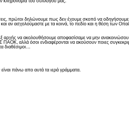
ην κληρονομιά του συλλόγου μας.
εις, πρώτοι δηλώνουμε πως δεν έχουμε σκοπό να οδηγήσουμε α
και αν ασχολούμαστε με τα κοινά, το πεδίο και η θέση των Οπα
 εξ αρχής να ακολουθήσουμε αποφασίσαμε να μην ανακοινώσουμ
ΑΟΚ, αλλά όσοι ενδιαφέρονται να ακούσουν ποιες συγκεκριμέν
ντα διαθέσιμοι…
είναι πάνω απο αυτά τα ιερά γράμματα.
είτε