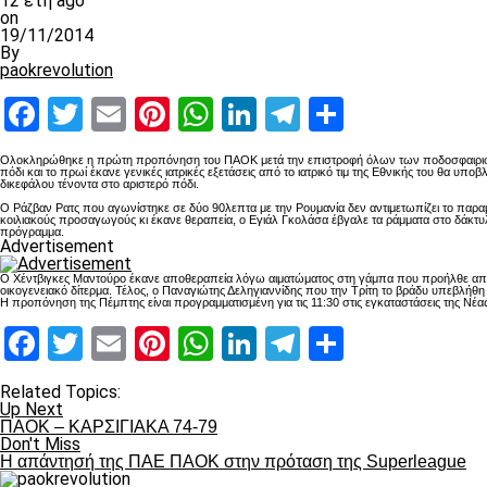
12 έτη ago
on
19/11/2014
By
paokrevolution
Facebook
Twitter
Email
Pinterest
WhatsApp
LinkedIn
Telegram
Μοιραστ
Ολοκληρώθηκε η πρώτη προπόνηση του ΠΑΟΚ μετά την επιστροφή όλων των ποδοσφαιριστών
πόδι και το πρωί έκανε γενικές ιατρικές εξετάσεις από το ιατρικό τιμ της Εθνικής του θα
δικεφάλου τένοντα στο αριστερό πόδι.
Ο Ράζβαν Ρατς που αγωνίστηκε σε δύο 90λεπτα με την Ρουμανία δεν αντιμετωπίζει το παρα
κοιλιακούς προσαγωγούς κι έκανε θεραπεία, ο Εγιάλ Γκολάσα έβγαλε τα ράμματα στο δάκτυλο
πρόγραμμα.
Advertisement
Ο Χέντβιγκες Μαντούρο έκανε αποθεραπεία λόγω αιματώματος στη γάμπα που προήλθε από χ
οικογενειακό δίτερμα. Τέλος, ο Παναγιώτης Δεληγιαννίδης που την Τρίτη το βράδυ υπεβλήθ
Η προπόνηση της Πέμπτης είναι προγραμματισμένη για τις 11:30 στις εγκαταστάσεις της Νέα
Facebook
Twitter
Email
Pinterest
WhatsApp
LinkedIn
Telegram
Μοιραστ
Related Topics:
Up Next
ΠΑΟΚ – ΚΑΡΣΙΓΙΑΚΑ 74-79
Don't Miss
Η απάντησή της ΠΑΕ ΠΑΟΚ στην πρόταση της Superleague