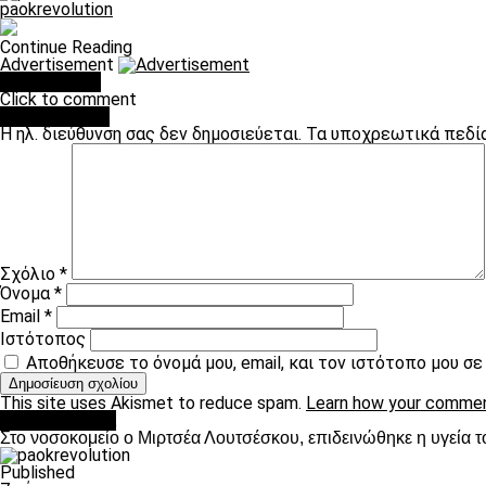
paokrevolution
Continue Reading
Advertisement
You may like
Click to comment
Leave a Reply
Η ηλ. διεύθυνση σας δεν δημοσιεύεται.
Τα υποχρεωτικά πεδί
Σχόλιο
*
Όνομα
*
Email
*
Ιστότοπος
Αποθήκευσε το όνομά μου, email, και τον ιστότοπο μου σ
This site uses Akismet to reduce spam.
Learn how your commen
Επικαιρότητα
Στο νοσοκομείο ο Μιρτσέα Λουτσέσκου, επιδεινώθηκε η υγεία τ
Published