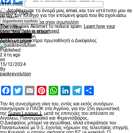
Ιστότοπος
Αποθήκευσε το όνομά μου, email, και τον ιστότοπο μου σε
Related Topics:
αυτόν τον πλοηγό για την επόμενη φορά που θα σχολιάσω.
Up Next
Κορυφή με σφαλιάρα στον συμπολίτη
This site uses Akismet to reduce spam.
Learn how your
Don't Miss
comment data is processed.
Μακ: “Μαζί ως το τέλος”
πρωτοσέλιδο
Διπλό με χαρακτήρα πρωταθλητή ο Δικέφαλος
paokrevolution
Published
2 έτη ago
on
15/12/2024
By
paokrevolution
Facebook
Twitter
Email
Pinterest
WhatsApp
LinkedIn
Telegram
Μοιραστ
Την 4
η
συνεχόμενη νίκη του, εντός και εκτός συνόρων,
πανηγύρισε ο ΠΑΟΚ στο Αγρίνιο, για την 15
η
αγωνιστική
της
Super League 1
, μετά τις επιτυχίες του απέναντι σε
Αιγάλεω, Πανσερραϊκό και Φερεντσβάρος.
Ο Δικέφαλος μπορεί να αγχώθηκε, αλλά επικράτησε του
Παναιτωλικού με 0-1, έχοντας «ήρωα» της τελευταίας στιγμής
τον Καμαρά, ο οποίος σκόραρε στο 87’ με κεφαλιά. Ο