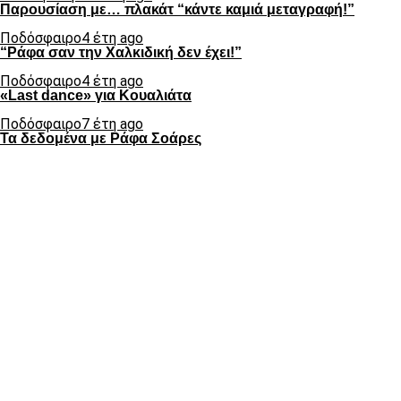
Παρουσίαση με… πλακάτ “κάντε καμιά μεταγραφή!”
Ποδόσφαιρο
4 έτη ago
“Ράφα σαν την Χαλκιδική δεν έχει!”
Ποδόσφαιρο
4 έτη ago
«Last dance» για Κουαλιάτα
Ποδόσφαιρο
7 έτη ago
Τα δεδομένα με Ράφα Σοάρες