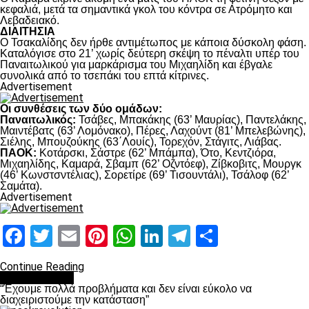
κεφαλιά, μετά τα σημαντικά γκολ του κόντρα σε Ατρόμητο και
Λεβαδειακό.
ΔΙΑΙΤΗΣΙΑ
Ο Τσακαλίδης δεν ήρθε αντιμέτωπος με κάποια δύσκολη φάση.
Καταλόγισε στο 21’ χωρίς δεύτερη σκέψη το πέναλτι υπέρ του
Παναιτωλικού για μαρκάρισμα του Μιχαηλίδη και έβγαλε
συνολικά από το τσεπάκι του επτά κίτρινες.
Advertisement
Οι συνθέσεις των δύο ομάδων:
Παναιτωλικός:
Τσάβες, Μπακάκης (63’ Μαυρίας), Παντελάκης,
Μαιντέβατς (63’ Λομόνακο), Πέρες, Λαχούντ (81’ Μπελεβώνης),
Σιέλης, Μπουζούκης (63΄Λουίς), Τορεχόν, Στάγιτς, Λιάβας.
ΠΑΟΚ:
Κοτάρσκι, Σάστρε (62’ Μπάμπα), Ότο, Κεντζιόρα,
Μιχαηλίδης, Καμαρά, Σβαμπ (62’ Οζντόεφ), Ζίβκοβιτς, Μουργκ
(46’ Κωνστσντέλιας), Σορετίρε (69’ Τισουντάλι), Τσάλοφ (62’
Σαμάτα).
Advertisement
Facebook
Twitter
Email
Pinterest
WhatsApp
LinkedIn
Telegram
Μοιραστ
Continue Reading
πρωτοσέλιδο
“Έχουμε πολλά προβλήματα και δεν είναι εύκολο να
διαχειριστούμε την κατάσταση”