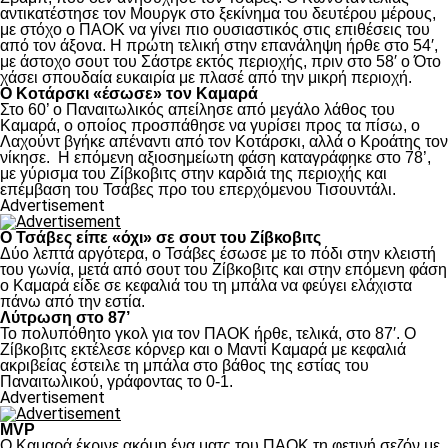
αντικατέστησε τον Μουργκ στο ξεκίνημα του δευτέρου μέρους,
με στόχο ο ΠΑΟΚ να γίνει πιο ουσιαστικός στις επιθέσεις του
από τον άξονα. Η πρώτη τελική στην επανάληψη ήρθε στο 54′,
με άστοχο σουτ του Σάστρε εκτός περιοχής, πριν στο 58′ ο Ότο
χάσει σπουδαία ευκαιρία με πλασέ από την μικρή περιοχή.
Ο Κοτάρσκι «έσωσε» τον Καμαρά
Στο 60’ ο Παναιτωλικός απείλησε από μεγάλο λάθος του
Καμαρά, ο οποίος προσπάθησε να γυρίσει προς τα πίσω, ο
Λαχούντ βγήκε απέναντι από τον Κοτάρσκι, αλλά ο Κροάτης τον
νίκησε. Η επόμενη αξιοσημείωτη φάση καταγράφηκε στο 78’,
με γύρισμα του Ζίβκοβιτς στην καρδιά της περιοχής και
επέμβαση του Τσάβες προ του επερχόμενου Τισουντάλι.
Advertisement
Ο Τσάβες είπε «όχι» σε σουτ του Ζίβκοβιτς
Δύο λεπτά αργότερα, ο Τσάβες έσωσε με το πόδι στην κλειστή
του γωνία, μετά από σουτ του Ζίβκοβιτς και στην επόμενη φάση
ο Καμαρά είδε σε κεφαλιά του τη μπάλα να φεύγει ελάχιστα
πάνω από την εστία.
Λύτρωση στο 87’
Το πολυπόθητο γκολ για τον ΠΑΟΚ ήρθε, τελικά, στο 87′. Ο
Ζίβκοβιτς εκτέλεσε κόρνερ και ο Μαντί Καμαρά με κεφαλιά
ακριβείας έστειλε τη μπάλα στο βάθος της εστίας του
Παναιτωλικού, γράφοντας το 0-1.
Advertisement
MVP
Ο Καμαρά έκρινε ακόμη ένα ματς του ΠΑΟΚ τη φετινή σεζόν με