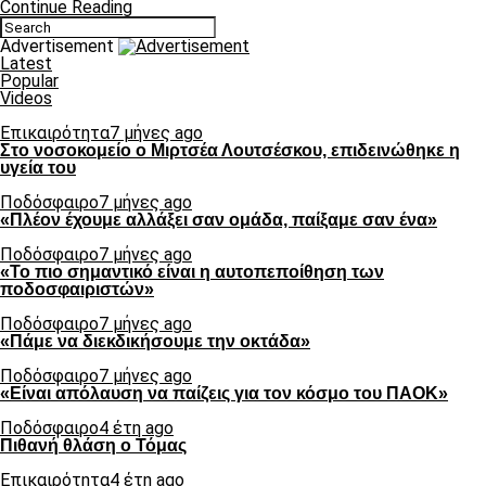
Continue Reading
Advertisement
Latest
Popular
Videos
Επικαιρότητα
7 μήνες ago
Στο νοσοκομείο ο Μιρτσέα Λουτσέσκου, επιδεινώθηκε η
υγεία του
Ποδόσφαιρο
7 μήνες ago
«Πλέον έχουμε αλλάξει σαν ομάδα, παίξαμε σαν ένα»
Ποδόσφαιρο
7 μήνες ago
«Το πιο σημαντικό είναι η αυτοπεποίθηση των
ποδοσφαιριστών»
Ποδόσφαιρο
7 μήνες ago
«Πάμε να διεκδικήσουμε την οκτάδα»
Ποδόσφαιρο
7 μήνες ago
«Είναι απόλαυση να παίζεις για τον κόσμο του ΠΑΟΚ»
Ποδόσφαιρο
4 έτη ago
Πιθανή θλάση ο Τόμας
Επικαιρότητα
4 έτη ago