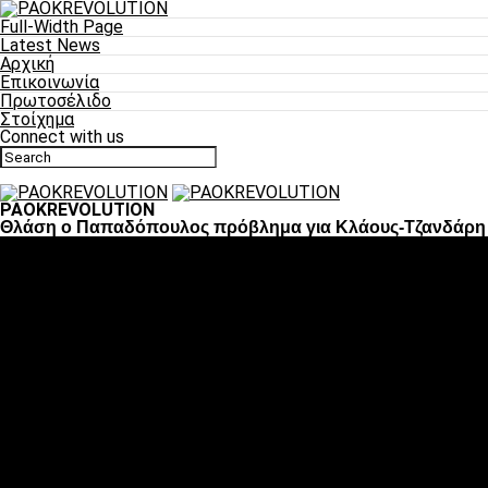
Full-Width Page
Latest News
Αρχική
Επικοινωνία
Πρωτοσέλιδο
Στοίχημα
Connect with us
PAOKREVOLUTION
Θλάση ο Παπαδόπουλος πρόβλημα για Κλάους-Τζανδάρη
Ποδόσφαιρο
«Πλέον έχουμε αλλάξει σαν ομάδα, παίξαμε σαν ένα»
«Το πιο σημαντικό είναι η αυτοπεποίθηση των
ποδοσφαιριστών»
«Πάμε να διεκδικήσουμε την οκτάδα»
«Είναι απόλαυση να παίζεις για τον κόσμο του ΠΑΟΚ»
«Θα τα δώσουμε όλα κόντρα στη Λιόν για την οκτάδα»
Μπάσκετ