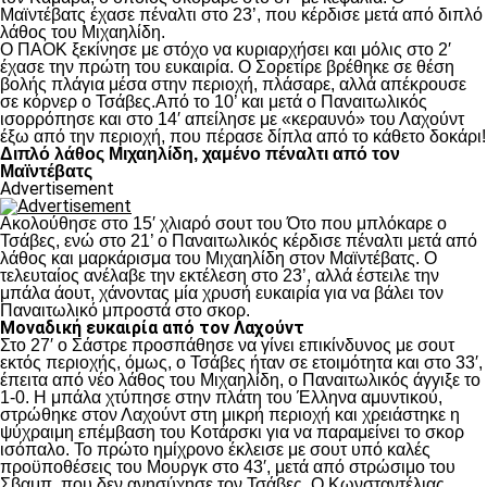
Μαϊντέβατς έχασε πέναλτι στο 23’, που κέρδισε μετά από διπλό
λάθος του Μιχαηλίδη.
Ο ΠΑΟΚ ξεκίνησε με στόχο να κυριαρχήσει και μόλις στο 2′
έχασε την πρώτη του ευκαιρία. Ο Σορετίρε βρέθηκε σε θέση
βολής πλάγια μέσα στην περιοχή, πλάσαρε, αλλά απέκρουσε
σε κόρνερ ο Τσάβες.Από το 10’ και μετά ο Παναιτωλικός
ισορρόπησε και στο 14′ απείλησε με «κεραυνό» του Λαχούντ
έξω από την περιοχή, που πέρασε δίπλα από το κάθετο δοκάρι!
Διπλό λάθος Μιχαηλίδη, χαμένο πέναλτι από τον
Μαϊντέβατς
Advertisement
Ακολούθησε στο 15′ χλιαρό σουτ του Ότο που μπλόκαρε ο
Τσάβες, ενώ στο 21’ ο Παναιτωλικός κέρδισε πέναλτι μετά από
λάθος και μαρκάρισμα του Μιχαηλίδη στον Μαϊντέβατς. Ο
τελευταίος ανέλαβε την εκτέλεση στο 23’, αλλά έστειλε την
μπάλα άουτ, χάνοντας μία χρυσή ευκαιρία για να βάλει τον
Παναιτωλικό μπροστά στο σκορ.
Μοναδική ευκαιρία από τον Λαχούντ
Στο 27′ ο Σάστρε προσπάθησε να γίνει επικίνδυνος με σουτ
εκτός περιοχής, όμως, ο Τσάβες ήταν σε ετοιμότητα και στο 33′,
έπειτα από νέο λάθος του Μιχαηλίδη, ο Παναιτωλικός άγγιξε το
1-0. Η μπάλα χτύπησε στην πλάτη του Έλληνα αμυντικού,
στρώθηκε στον Λαχούντ στη μικρή περιοχή και χρειάστηκε η
ψύχραιμη επέμβαση του Κοτάρσκι για να παραμείνει το σκορ
ισόπαλο. Το πρώτο ημίχρονο έκλεισε με σουτ υπό καλές
προϋποθέσεις του Μουργκ στο 43′, μετά από στρώσιμο του
Σβαμπ, που δεν ανησύχησε τον Τσάβες. Ο Κωνσταντέλιας