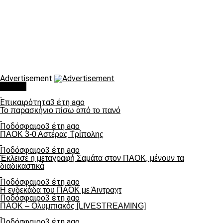
Advertisement
Τάσεις
Επικαιρότητα
3 έτη ago
Το παρασκήνιο πίσω από το πανό
Ποδόσφαιρο
3 έτη ago
ΠΑΟΚ 3-0 Αστέρας Τρίπολης
Ποδόσφαιρο
3 έτη ago
Έκλεισε η μεταγραφή Σαμάτα στον ΠΑΟΚ, μένουν τα
διαδικαστικά
Ποδόσφαιρο
3 έτη ago
Η ενδεκάδα του ΠΑΟΚ με Άιντραχτ
Ποδόσφαιρο
3 έτη ago
ΠΑΟΚ – Ολυμπιακός [LIVESTREAMING]
Ποδόσφαιρο
3 έτη ago