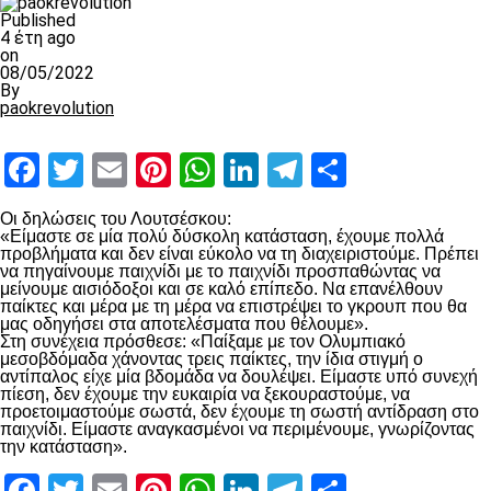
Published
4 έτη ago
on
08/05/2022
By
paokrevolution
Facebook
Twitter
Email
Pinterest
WhatsApp
LinkedIn
Telegram
Μοιραστ
Οι δηλώσεις του Λουτσέσκου:
«Είμαστε σε μία πολύ δύσκολη κατάσταση, έχουμε πολλά
προβλήματα και δεν είναι εύκολο να τη διαχειριστούμε. Πρέπει
να πηγαίνουμε παιχνίδι με το παιχνίδι προσπαθώντας να
μείνουμε αισιόδοξοι και σε καλό επίπεδο. Να επανέλθουν
παίκτες και μέρα με τη μέρα να επιστρέψει το γκρουπ που θα
μας οδηγήσει στα αποτελέσματα που θέλουμε».
Στη συνέχεια πρόσθεσε: «Παίξαμε με τον Ολυμπιακό
μεσοβδόμαδα χάνοντας τρεις παίκτες, την ίδια στιγμή ο
αντίπαλος είχε μία βδομάδα να δουλέψει. Είμαστε υπό συνεχή
πίεση, δεν έχουμε την ευκαιρία να ξεκουραστούμε, να
προετοιμαστούμε σωστά, δεν έχουμε τη σωστή αντίδραση στο
παιχνίδι. Είμαστε αναγκασμένοι να περιμένουμε, γνωρίζοντας
την κατάσταση».