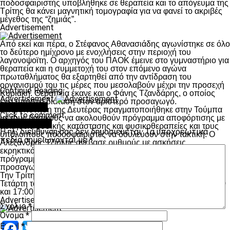
ποδοσφαιριστής υποβλήθηκε σε θεραπεία και το απόγευμα της
Τρίτης θα κάνει μαγνητική τομογραφία για να φανεί το ακριβές
μέγεθος της “ζημιάς”.
Advertisement
Από εκεί και πέρα, ο Στέφανος Αθανασιάδης αγωνίστηκε σε όλο
το δεύτερο ημίχρονο με ενοχλήσεις στην περιοχή του
λαγονοψοϊτη. Ο αρχηγός του ΠΑΟΚ έμεινε στο γυμναστήριο για
θεραπεία και η συμμετοχή του στον επόμενο αγώνα
πρωταθλήματος θα εξαρτηθεί από την αντίδραση του
οργανισμού του τις μέρες που μεσολαβούν μέχρι την προσεχή
Continue Reading
Κυριακή. Θεραπεία έκανε και ο Φάνης Τζανδάρης, ο οποίος
Advertisement
έχει υποστεί διάταση στον αριστερό προσαγωγό.
You may like
Η προπόνηση της Δευτέρας πραγματοποιήθηκε στην Τούμπα
Click to comment
με τους βασικούς να ακολουθούν πρόγραμμα αποφόρτισης με
Leave a Reply
ασκήσεις φυσικής κατάστασης και φυσικοθεραπείες και τους
Η ηλ. διεύθυνση σας δεν δημοσιεύεται.
Τα υποχρεωτικά
υπόλοιπους ποδοσφαιριστές να δουλεύουν στην τακτική. Ο
πεδία σημειώνονται με
*
Αλέξανδρος Τζιόλης ανέβασε ρυθμούς με ασκήσεις
εκρηκτικότητας και ταχυδύναμης ολοκληρώνοντας έτσι το
πρόγραμμα επανένταξης από τον τραυματισμό του στους
προσαγωγούς.
Την Τρίτη (10.02) οι παίκτες του ΠΑΟΚ έχουν ρεπό και την
Τετάρτη το πρόγραμμα περιλαμβάνει διπλό προπόνηση (10:00
και 17:00 σε Νέα Μεσημβρία και Τούμπα αντίστοιχα).
Advertisement
Σχόλιο
*
Όνομα
*
Facebook
Twitter
Email
Pinterest
WhatsApp
LinkedIn
Telegram
Μοιραστ
Email
*