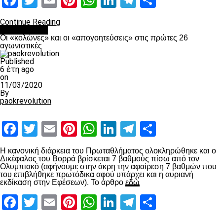
Facebook
Twitter
Email
Pinterest
WhatsApp
LinkedIn
Telegram
Μοιραστ
Continue Reading
Ποδόσφαιρο
Οι «κολώνες» και οι «απογοητεύσεις» στις πρώτες 26
αγωνιστικές
Published
6 έτη ago
on
11/03/2020
By
paokrevolution
Facebook
Twitter
Email
Pinterest
WhatsApp
LinkedIn
Telegram
Μοιραστ
Η κανονική διάρκεια του Πρωταθλήματος ολοκληρώθηκε και ο
Δικέφαλος του Βορρά βρίσκεται 7 βαθμούς πίσω από τον
Ολυμπιακό (αφήνουμε στην άκρη την αφαίρεση 7 βαθμών που
του επιβλήθηκε πρωτόδικα αφού υπάρχει και η αυριανή
εκδίκαση στην Εφέσεων). Το άρθρο
εδώ
Facebook
Twitter
Email
Pinterest
WhatsApp
LinkedIn
Telegram
Μοιραστ