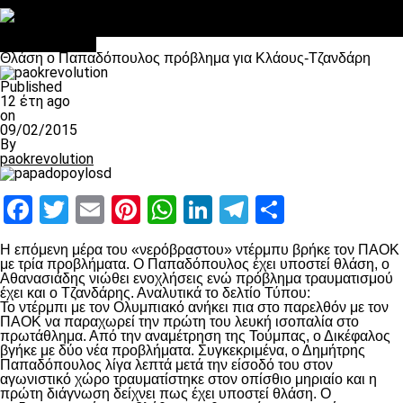
Στο OPEN τα προκριματικά, στη NOVA τα του πρωταθλήματος
Σαν σήμερα: Οταν “έφυγε” ο Λόραντ
πρωτοσέλιδο
Θλάση ο Παπαδόπουλος πρόβλημα για Κλάους-Τζανδάρη
Published
12 έτη ago
on
09/02/2015
By
paokrevolution
Facebook
Twitter
Email
Pinterest
WhatsApp
LinkedIn
Telegram
Μοιραστ
Η επόμενη μέρα του «νερόβραστου» ντέρμπυ βρήκε τον ΠΑΟΚ
με τρία προβλήματα. Ο Παπαδόπουλος έχει υποστεί θλάση, ο
Αθανασιάδης νιώθει ενοχλήσεις ενώ πρόβλημα τραυματισμού
έχει και ο Τζανδάρης. Αναλυτικά το δελτίο Τύπου:
Το ντέρμπι με τον Ολυμπιακό ανήκει πια στο παρελθόν με τον
ΠΑΟΚ να παραχωρεί την πρώτη του λευκή ισοπαλία στο
πρωτάθλημα. Από την αναμέτρηση της Τούμπας, ο Δικέφαλος
βγήκε με δύο νέα προβλήματα. Συγκεκριμένα, ο Δημήτρης
Παπαδόπουλος λίγα λεπτά μετά την είσοδό του στον
αγωνιστικό χώρο τραυματίστηκε στον οπίσθιο μηριαίο και η
πρώτη διάγνωση δείχνει πως έχει υποστεί θλάση. Ο