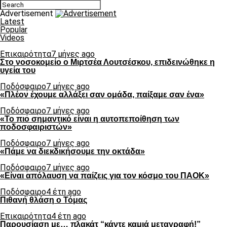
Advertisement
Latest
Popular
Videos
Επικαιρότητα
7 μήνες ago
Στο νοσοκομείο ο Μιρτσέα Λουτσέσκου, επιδεινώθηκε η
υγεία του
Ποδόσφαιρο
7 μήνες ago
«Πλέον έχουμε αλλάξει σαν ομάδα, παίξαμε σαν ένα»
Ποδόσφαιρο
7 μήνες ago
«Το πιο σημαντικό είναι η αυτοπεποίθηση των
ποδοσφαιριστών»
Ποδόσφαιρο
7 μήνες ago
«Πάμε να διεκδικήσουμε την οκτάδα»
Ποδόσφαιρο
7 μήνες ago
«Είναι απόλαυση να παίζεις για τον κόσμο του ΠΑΟΚ»
Ποδόσφαιρο
4 έτη ago
Πιθανή θλάση ο Τόμας
Επικαιρότητα
4 έτη ago
Παρουσίαση με… πλακάτ “κάντε καμιά μεταγραφή!”