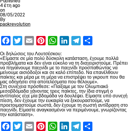
Published
4 έτη ago
on
08/05/2022
By
paokrevolution
Facebook
Twitter
Email
Pinterest
WhatsApp
LinkedIn
Telegram
Μοιραστ
Οι δηλώσεις του Λουτσέσκου:
«Είμαστε σε μία πολύ δύσκολη κατάσταση, έχουμε πολλά
προβλήματα και δεν είναι εύκολο να τη διαχειριστούμε. Πρέπει
να πηγαίνουμε παιχνίδι με το παιχνίδι προσπαθώντας να
μείνουμε αισιόδοξοι και σε καλό επίπεδο. Να επανέλθουν
παίκτες και μέρα με τη μέρα να επιστρέψει το γκρουπ που θα
μας οδηγήσει στα αποτελέσματα που θέλουμε».
Στη συνέχεια πρόσθεσε: «Παίξαμε με τον Ολυμπιακό
μεσοβδόμαδα χάνοντας τρεις παίκτες, την ίδια στιγμή ο
αντίπαλος είχε μία βδομάδα να δουλέψει. Είμαστε υπό συνεχή
πίεση, δεν έχουμε την ευκαιρία να ξεκουραστούμε, να
προετοιμαστούμε σωστά, δεν έχουμε τη σωστή αντίδραση στο
παιχνίδι. Είμαστε αναγκασμένοι να περιμένουμε, γνωρίζοντας
την κατάσταση».
Facebook
Twitter
Email
Pinterest
WhatsApp
LinkedIn
Telegram
Μοιραστ