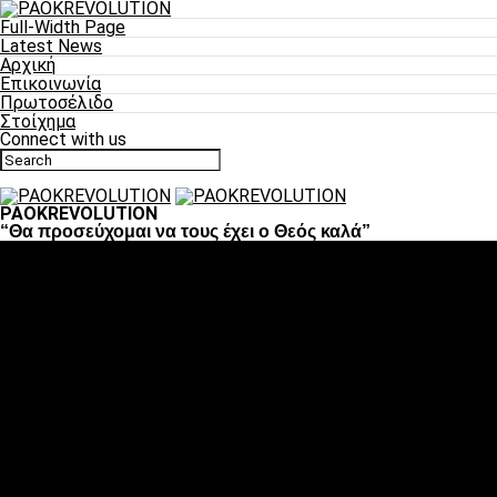
Full-Width Page
Latest News
Αρχική
Επικοινωνία
Πρωτοσέλιδο
Στοίχημα
Connect with us
PAOKREVOLUTION
“Θα προσεύχομαι να τους έχει ο Θεός καλά”
Ποδόσφαιρο
«Πλέον έχουμε αλλάξει σαν ομάδα, παίξαμε σαν ένα»
«Το πιο σημαντικό είναι η αυτοπεποίθηση των
ποδοσφαιριστών»
«Πάμε να διεκδικήσουμε την οκτάδα»
«Είναι απόλαυση να παίζεις για τον κόσμο του ΠΑΟΚ»
«Θα τα δώσουμε όλα κόντρα στη Λιόν για την οκτάδα»
Μπάσκετ