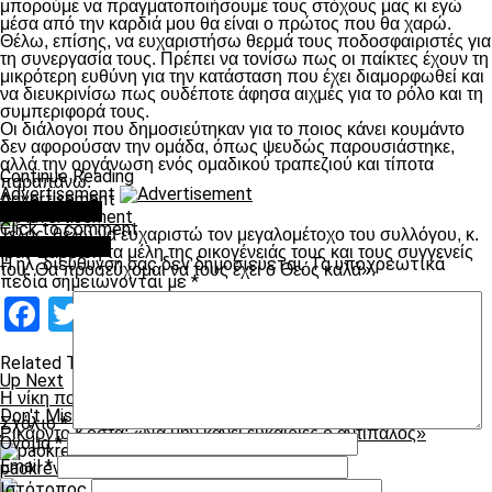
μπορούμε να πραγματοποιήσουμε τους στόχους μας κι εγώ
μέσα από την καρδιά μου θα είναι ο πρώτος που θα χαρώ.
Θέλω, επίσης, να ευχαριστήσω θερμά τους ποδοσφαιριστές για
τη συνεργασία τους. Πρέπει να τονίσω πως οι παίκτες έχουν τη
μικρότερη ευθύνη για την κατάσταση που έχει διαμορφωθεί και
να διευκρινίσω πως ουδέποτε άφησα αιχμές για το ρόλο και τη
συμπεριφορά τους.
Οι διάλογοι που δημοσιεύτηκαν για το ποιος κάνει κουμάντο
δεν αφορούσαν την ομάδα, όπως ψευδώς παρουσιάστηκε,
αλλά την οργάνωση ενός ομαδικού τραπεζιού και τίποτα
Continue Reading
παραπάνω.
Advertisement
Advertisement
You may like
Click to comment
Τέλος, θέλω να ευχαριστώ τον μεγαλομέτοχο του συλλόγου, κ.
Leave a Reply
Ιβάν Σαββίδη τα μέλη της οικογένειάς τους και τους συγγενείς
Η ηλ. διεύθυνση σας δεν δημοσιεύεται.
Τα υποχρεωτικά
του. Θα προσεύχομαι να τους έχει ο Θεός καλά».
πεδία σημειώνονται με
*
Facebook
Twitter
Email
Pinterest
WhatsApp
LinkedIn
Telegram
Μοιραστ
Related Topics:
Up Next
Η νίκη που τον είχε φέρει στο +5
Don't Miss
Σχόλιο
*
Ρικάρντο Κόστα: «Να μην κάνει ευκαιρίες ο αντίπαλος»
Όνομα
*
Email
*
paokrevolution
Ιστότοπος