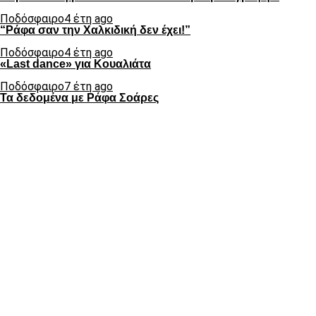
Ποδόσφαιρο
4 έτη ago
“Ράφα σαν την Χαλκιδική δεν έχει!”
Ποδόσφαιρο
4 έτη ago
«Last dance» για Κουαλιάτα
Ποδόσφαιρο
7 έτη ago
Τα δεδομένα με Ράφα Σοάρες