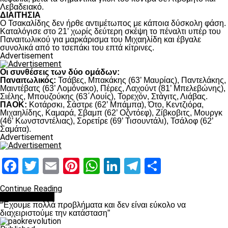
Λεβαδειακό.
ΔΙΑΙΤΗΣΙΑ
Ο Τσακαλίδης δεν ήρθε αντιμέτωπος με κάποια δύσκολη φάση.
Καταλόγισε στο 21’ χωρίς δεύτερη σκέψη το πέναλτι υπέρ του
Παναιτωλικού για μαρκάρισμα του Μιχαηλίδη και έβγαλε
συνολικά από το τσεπάκι του επτά κίτρινες.
Advertisement
Οι συνθέσεις των δύο ομάδων:
Παναιτωλικός:
Τσάβες, Μπακάκης (63’ Μαυρίας), Παντελάκης,
Μαιντέβατς (63’ Λομόνακο), Πέρες, Λαχούντ (81’ Μπελεβώνης),
Σιέλης, Μπουζούκης (63΄Λουίς), Τορεχόν, Στάγιτς, Λιάβας.
ΠΑΟΚ:
Κοτάρσκι, Σάστρε (62’ Μπάμπα), Ότο, Κεντζιόρα,
Μιχαηλίδης, Καμαρά, Σβαμπ (62’ Οζντόεφ), Ζίβκοβιτς, Μουργκ
(46’ Κωνστσντέλιας), Σορετίρε (69’ Τισουντάλι), Τσάλοφ (62’
Σαμάτα).
Advertisement
Facebook
Twitter
Email
Pinterest
WhatsApp
LinkedIn
Telegram
Μοιραστ
Continue Reading
πρωτοσέλιδο
“Έχουμε πολλά προβλήματα και δεν είναι εύκολο να
διαχειριστούμε την κατάσταση”