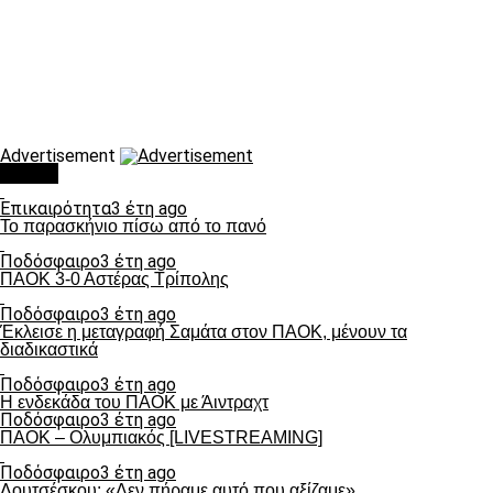
Advertisement
Τάσεις
Επικαιρότητα
3 έτη ago
Το παρασκήνιο πίσω από το πανό
Ποδόσφαιρο
3 έτη ago
ΠΑΟΚ 3-0 Αστέρας Τρίπολης
Ποδόσφαιρο
3 έτη ago
Έκλεισε η μεταγραφή Σαμάτα στον ΠΑΟΚ, μένουν τα
διαδικαστικά
Ποδόσφαιρο
3 έτη ago
Η ενδεκάδα του ΠΑΟΚ με Άιντραχτ
Ποδόσφαιρο
3 έτη ago
ΠΑΟΚ – Ολυμπιακός [LIVESTREAMING]
Ποδόσφαιρο
3 έτη ago
Λουτσέσκου: «Δεν πήραμε αυτό που αξίζαμε»