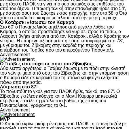
με στόχο ο ΠΑΟΚ να γίνει πιο ουσιαστικός στις επιθέσεις του
από τον άξονα. Η πρώτη τελική στην επανάληψη ήρθε στο 54′,
με άστοχο σουτ του Σάστρε εκτός περιοχής, πριν στο 58′ ο Ότο
χάσει σπουδαία ευκαιρία με πλασέ από την μικρή περιοχή.
Ο Κοτάρσκι «έσωσε» τον Καμαρά
Στο 60’ ο Παναιτωλικός απείλησε από μεγάλο λάθος του
Καμαρά, ο οποίος προσπάθησε να γυρίσει προς τα πίσω, ο
Λαχούντ βγήκε απέναντι από τον Κοτάρσκι, αλλά ο Κροάτης τον
νίκησε. Η επόμενη αξιοσημείωτη φάση καταγράφηκε στο 78’,
με γύρισμα του Ζίβκοβιτς στην καρδιά της περιοχής και
επέμβαση του Τσάβες προ του επερχόμενου Τισουντάλι.
Advertisement
Ο Τσάβες είπε «όχι» σε σουτ του Ζίβκοβιτς
Δύο λεπτά αργότερα, ο Τσάβες έσωσε με το πόδι στην κλειστή
του γωνία, μετά από σουτ του Ζίβκοβιτς και στην επόμενη φάση
ο Καμαρά είδε σε κεφαλιά του τη μπάλα να φεύγει ελάχιστα
πάνω από την εστία.
Λύτρωση στο 87’
Το πολυπόθητο γκολ για τον ΠΑΟΚ ήρθε, τελικά, στο 87′. Ο
Ζίβκοβιτς εκτέλεσε κόρνερ και ο Μαντί Καμαρά με κεφαλιά
ακριβείας έστειλε τη μπάλα στο βάθος της εστίας του
Παναιτωλικού, γράφοντας το 0-1.
Advertisement
MVP
Ο Καμαρά έκρινε ακόμη ένα ματς του ΠΑΟΚ τη φετινή σεζόν με
κεφαλιά, μετά τα σημαντικά γκολ του κόντρα σε Ατρόμητο και