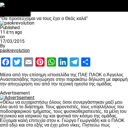
Στο OPEN τα προκριματικά, στη NOVA τα του πρωταθλήματος
Σαν σήμερα: Οταν “έφυγε” ο Λόραντ
πρωτοσέλιδο
“Θα προσεύχομαι να τους έχει ο Θεός καλά”
Published
11 έτη ago
on
17/03/2015
By
paokrevolution
Facebook
Twitter
Email
Pinterest
WhatsApp
LinkedIn
Telegram
Μοιραστ
Μέσα από την επίσημη ιστοσελίδα της ΠΑΕ ΠΑΟΚ ο Άγγελος
Αναστασιάδης προχώρησε στην παρακάτω δήλωση με αφορμή
την αποχώρηση του από την τεχνική ηγεσία της ομάδας
Advertisement
«Θέλω να ευχαριστήσω όλους όσοι συνεργάστηκαν μαζί μου
όλο αυτό το διάστημα. Τους φροντιστές, τους υπαλλήλους του
ποδοσφαιρικού τμήματος, τους φυσικοθεραπευτές, τα μέλη του
τεχνικού και ιατρικού τιμ και φυσικά τον κόσμο της ομάδας.
Εύχομαι καλή επιτυχία στον κ. Γιώργο Γεωργιάδη και ο ΠΑΟΚ
από εδώ και στο εξής να έχει μόνο νίκες. Πιστεύω πως