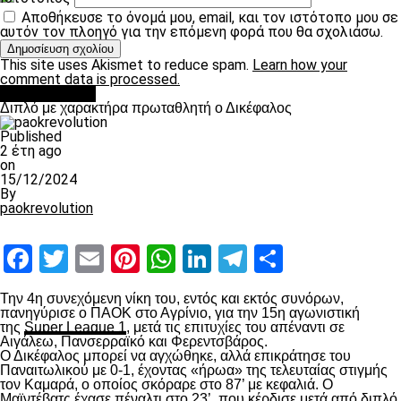
Αποθήκευσε το όνομά μου, email, και τον ιστότοπο μου σε
αυτόν τον πλοηγό για την επόμενη φορά που θα σχολιάσω.
This site uses Akismet to reduce spam.
Learn how your
comment data is processed.
πρωτοσέλιδο
Διπλό με χαρακτήρα πρωταθλητή ο Δικέφαλος
Published
2 έτη ago
on
15/12/2024
By
paokrevolution
Facebook
Twitter
Email
Pinterest
WhatsApp
LinkedIn
Telegram
Μοιραστ
Την 4
η
συνεχόμενη νίκη του, εντός και εκτός συνόρων,
πανηγύρισε ο ΠΑΟΚ στο Αγρίνιο, για την 15
η
αγωνιστική
της
Super League 1
, μετά τις επιτυχίες του απέναντι σε
Αιγάλεω, Πανσερραϊκό και Φερεντσβάρος.
Ο Δικέφαλος μπορεί να αγχώθηκε, αλλά επικράτησε του
Παναιτωλικού με 0-1, έχοντας «ήρωα» της τελευταίας στιγμής
τον Καμαρά, ο οποίος σκόραρε στο 87’ με κεφαλιά. Ο
Μαϊντέβατς έχασε πέναλτι στο 23’, που κέρδισε μετά από διπλό