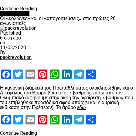
Continue Reading
Ποδόσφαιρο
Οι «κολώνες» και οι «απογοητεύσεις» στις πρώτες 26
αγωνιστικές
Published
6 έτη ago
on
11/03/2020
By
paokrevolution
Facebook
Twitter
Email
Pinterest
WhatsApp
LinkedIn
Telegram
Μοιραστ
Η κανονική διάρκεια του Πρωταθλήματος ολοκληρώθηκε και ο
Δικέφαλος του Βορρά βρίσκεται 7 βαθμούς πίσω από τον
Ολυμπιακό (αφήνουμε στην άκρη την αφαίρεση 7 βαθμών που
του επιβλήθηκε πρωτόδικα αφού υπάρχει και η αυριανή
εκδίκαση στην Εφέσεων). Το άρθρο
εδώ
Facebook
Twitter
Email
Pinterest
WhatsApp
LinkedIn
Telegram
Μοιραστ
Continue Reading