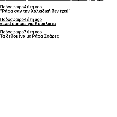
Ποδόσφαιρο
4 έτη ago
“Ράφα σαν την Χαλκιδική δεν έχει!”
Ποδόσφαιρο
4 έτη ago
«Last dance» για Κουαλιάτα
Ποδόσφαιρο
7 έτη ago
Τα δεδομένα με Ράφα Σοάρες