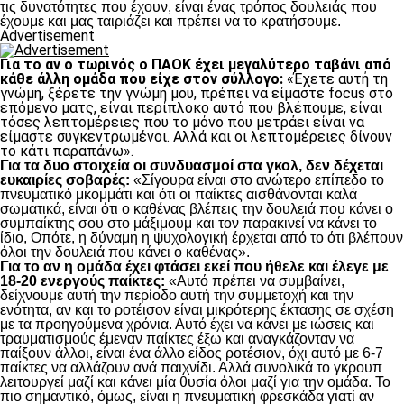
τις δυνατότητες που έχουν, είναι ένας τρόπος δουλειάς που
έχουμε και μας ταιριάζει και πρέπει να το κρατήσουμε.
Advertisement
Για το αν ο τωρινός ο ΠΑΟΚ έχει μεγαλύτερο ταβάνι από
κάθε άλλη ομάδα που είχε στον σύλλογο:
«Έχετε αυτή τη
γνώμη, ξέρετε την γνώμη μου, πρέπει να είμαστε focus στο
επόμενο ματς, είναι περίπλοκο αυτό που βλέπουμε, είναι
τόσες λεπτομέρειες που το μόνο που μετράει είναι να
είμαστε συγκεντρωμένοι. Αλλά και οι λεπτομέρειες δίνουν
το κάτι παραπάνω».
Για τα δυο στοιχεία οι συνδυασμοί στα γκολ, δεν δέχεται
ευκαιρίες σοβαρές:
«Σίγουρα είναι στο ανώτερο επίπεδο το
πνευματικό μκομμάτι και ότι οι παίκτες αισθάνονται καλά
σωματικά, είναι ότι ο καθένας βλέπεις την δουλειά που κάνει ο
συμπαίκτης σου στο μάξιμουμ και τον παρακινεί να κάνει το
ίδιο, Οπότε, η δύναμη η ψυχολογική έρχεται από το ότι βλέπουν
όλοι την δουλειά που κάνει ο καθένας».
Για το αν η ομάδα έχει φτάσει εκεί που ήθελε και έλεγε με
18-20 ενεργούς παίκτες:
«Αυτό πρέπει να συμβαίνει,
δείχνουμε αυτή την περίοδο αυτή την συμμετοχή και την
ενότητα, αν και το ροτέισον είναι μικρότερης έκτασης σε σχέση
με τα προηγούμενα χρόνια. Αυτό έχει να κάνει με ιώσεις και
τραυματισμούς έμεναν παίκτες έξω και αναγκάζονταν να
παίξουν άλλοι, είναι ένα άλλο είδος ροτέσιον, όχι αυτό με 6-7
παίκτες να αλλάζουν ανά παιχνίδι. Αλλά συνολικά το γκρουπ
λειτουργεί μαζί και κάνει μία θυσία όλοι μαζί για την ομάδα. Το
πιο σημαντικό, όμως, είναι η πνευματική φρεσκάδα γιατί αν