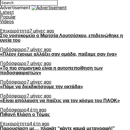
Advertisement
Latest
Popular
Videos
Επικαιρότητα
7 μήνες ago
Στο νοσοκομείο ο Μιρτσέα Λουτσέσκου, επιδεινώθηκε η
υγεία του
Ποδόσφαιρο
7 μήνες ago
«Πλέον έχουμε αλλάξει σαν ομάδα, παίξαμε σαν ένα»
Ποδόσφαιρο
7 μήνες ago
«Το πιο σημαντικό είναι η αυτοπεποίθηση των
ποδοσφαιριστών»
Ποδόσφαιρο
7 μήνες ago
«Πάμε να διεκδικήσουμε την οκτάδα»
Ποδόσφαιρο
7 μήνες ago
«Είναι απόλαυση να παίζεις για τον κόσμο του ΠΑΟΚ»
Ποδόσφαιρο
4 έτη ago
Πιθανή θλάση ο Τόμας
Επικαιρότητα
4 έτη ago
Παρουσίαση με… πλακάτ “κάντε καμιά μεταγραφή!”