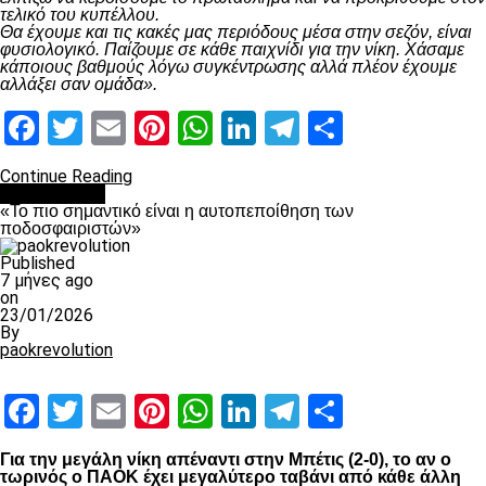
τελικό του κυπέλλου.
Θα έχουμε και τις κακές μας περιόδους μέσα στην σεζόν, είναι
φυσιολογικό. Παίζουμε σε κάθε παιχνίδι για την νίκη. Χάσαμε
κάποιους βαθμούς λόγω συγκέντρωσης αλλά πλέον έχουμε
αλλάξει σαν ομάδα».
Facebook
Twitter
Email
Pinterest
WhatsApp
LinkedIn
Telegram
Μοιραστ
Continue Reading
Ποδόσφαιρο
«Το πιο σημαντικό είναι η αυτοπεποίθηση των
ποδοσφαιριστών»
Published
7 μήνες ago
on
23/01/2026
By
paokrevolution
Facebook
Twitter
Email
Pinterest
WhatsApp
LinkedIn
Telegram
Μοιραστ
Για την μεγάλη νίκη απέναντι στην Μπέτις (2-0), το αν ο
τωρινός ο ΠΑΟΚ έχει μεγαλύτερο ταβάνι από κάθε άλλη