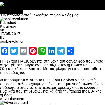
Στο OPEN τα προκριματικά, στη NOVA τα του πρωταθλήματος
Σαν σήμερα: Οταν “έφυγε” ο Λόραντ
Ποδόσφαιρο
“Θα παρουσιαστούμε αντάξιοι της δουλειάς μας”
Published
9 έτη ago
on
17/05/2017
By
paokrevolution
Facebook
Twitter
Email
Pinterest
WhatsApp
LinkedIn
Telegram
Μοιραστ
Η Κ17 του ΠΑΟΚ ρίχνεται στη μάχη του φάιναλ φορ που γίνεται
στην Τρίπολη. Αύριο αντιμετωπίζει στον ημιτελικό τον
Ολυμπιακό και ο Βασίλης Μήττας μίλησε για την προσπάθεια
της ομάδας του:
«Θεωρούμε ότι σ’ αυτό το Final Four θα γίνουν πολύ καλά
παιχνίδια, καθώς έχουμε να κάνουμε με μια γενιά ταλαντούχων
ποδοσφαιριστών και στις τέσσερις ομάδες, κι αυτό άλλωστε
είναι κάτι που επιβεβαιώνεται και από την πορεία της Εθνικής
ομάδας.
Advertisement