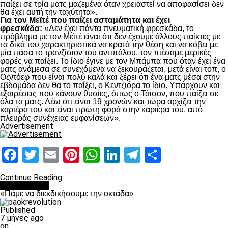
παίξει σε τρία ματς μαζεμένα όταν χρειαστεί να αποφασίσει δεν
θα έχει αυτή την ταχύτητα».
Για τον Μεϊτέ που παίζει ασταμάτητα και έχει
φρεσκάδα:
«Δεν έχει πάντα πνευματική φρεσκάδα, το
πρόβλημα με τον Μεϊτέ είναι ότι δεν έχουμε άλλους παίκτες με
τα δικά του χαρακτηριστικά να κρατά την θέση και να κόβει με
μία πάσα το τρανζίσιον του αντιπάλου, τον πιέσαμε μερικές
φορές να παίξει. Το ίδιο έγινε με τον Μπάμπα που όταν έχει ένα
ματς ανάμεσα σε συνεχόμενα να ξεκουράζεται, μετά είναι τοπ, ο
Οζντόεφ που είναι πολύ καλά και ξέρει ότι ένα ματς μέσα στην
εβδομάδα δεν θα το παίξει, ο Κεντζιόρα το ίδιο. Υπάρχουν και
εξαιρέσεις που κάνουν θυσίες, όπως ο Τάισον, που παίζει σε
όλα τα ματς. Λέω ότι είναι 19 χρονών και τώρα αρχίζει την
καριέρα του και είναι πρώτη φορά στην καριέρα του, από
πλευράς συνέχειας εμφανίσεων».
Advertisement
Facebook
Twitter
Email
Pinterest
WhatsApp
LinkedIn
Telegram
Μοιραστ
Continue Reading
Ποδόσφαιρο
«Πάμε να διεκδικήσουμε την οκτάδα»
Published
7 μήνες ago
on