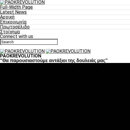
Full-Width Page
Latest News
Αρχική
Επικοινωνία
Πρωτοσέλιδο
Στοίχημα
Connect with us
PAOKREVOLUTION
“Θα παρουσιαστούμε αντάξιοι της δουλειάς μας”
Ποδόσφαιρο
«Πλέον έχουμε αλλάξει σαν ομάδα, παίξαμε σαν ένα»
«Το πιο σημαντικό είναι η αυτοπεποίθηση των
ποδοσφαιριστών»
«Πάμε να διεκδικήσουμε την οκτάδα»
«Είναι απόλαυση να παίζεις για τον κόσμο του ΠΑΟΚ»
«Θα τα δώσουμε όλα κόντρα στη Λιόν για την οκτάδα»
Μπάσκετ