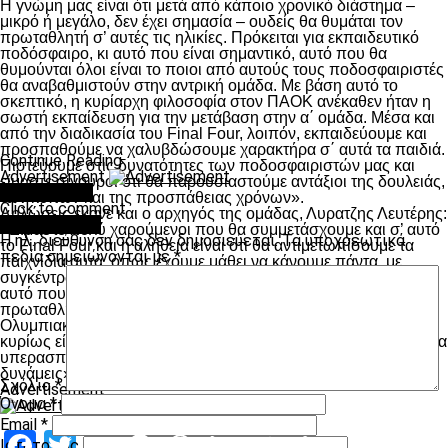
Η γνώμη μας είναι ότι μετά από κάποιο χρονικό διάστημα –
μικρό ή μεγάλο, δεν έχει σημασία – ουδείς θα θυμάται τον
πρωταθλητή σ’ αυτές τις ηλικίες. Πρόκειται για εκπαιδευτικό
ποδόσφαιρο, κι αυτό που είναι σημαντικό, αυτό που θα
θυμούνται όλοι είναι το ποιοι από αυτούς τους ποδοσφαιριστές
θα αναβαθμιστούν στην αντρική ομάδα. Με βάση αυτό το
σκεπτικό, η κυρίαρχη φιλοσοφία στον ΠΑΟΚ ανέκαθεν ήταν η
σωστή εκπαίδευση για την μετάβαση στην α΄ ομάδα. Μέσα και
από την διαδικασία του Final Four, λοιπόν, εκπαιδεύουμε και
προσπαθούμε να χαλυβδώσουμε χαρακτήρα σ΄ αυτά τα παιδιά.
Continue Reading
Πιστεύουμε στις δυνατότητες των ποδοσφαιριστών μας και
Advertisement
είμαστε σίγουροι ότι θα παρουσιαστούμε αντάξιοι της δουλειάς,
You may like
των κόπων και της προσπάθειας χρόνων».
Click to comment
Δηλώσεις έκανε και ο αρχηγός της ομάδας, Λυρατζης Λευτέρης:
Leave a Reply
«Είμαστε πολύ χαρούμενοι που θα συμμετάσχουμε και σ’ αυτό
Η ηλ. διεύθυνση σας δεν δημοσιεύεται.
Τα υποχρεωτικά
το Final Four και η αλήθεια είναι ότι θα αντιμετωπίσουμε τα
πεδία σημειώνονται με
*
παιχνίδια αυτά, όπως έχουμε μάθει να κάνουμε πάντα, με
συγκέντρωση και νηφαλιότητα. Άγχος δεν έχουμε, πέρα από
αυτό που επιβάλει σε λογικά πλαίσια μια τελική φάση
πρωταθλήματος, βέβαια. Έχουμε παίξει αρκετές φορές με τον
Ολυμπιακό, τον γνωρίζουμε, κι αυτό που μας ενδιαφέρει
κυρίως είναι να καταθέσουμε στο γήπεδο χαρακτήρα νικητή. Θα
υπερασπιστούμε τον τίτλο με ψυχή και με όλες μας τις
δυνάμεις».
Σχόλιο
*
Advertisement
Όνομα
*
Email
*
Facebook
Twitter
Email
Pinterest
WhatsApp
LinkedIn
Telegram
Μοιραστ
Ιστότοπος