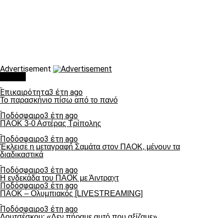
Advertisement
Τάσεις
Επικαιρότητα
3 έτη ago
Το παρασκήνιο πίσω από το πανό
Ποδόσφαιρο
3 έτη ago
ΠΑΟΚ 3-0 Αστέρας Τρίπολης
Ποδόσφαιρο
3 έτη ago
Έκλεισε η μεταγραφή Σαμάτα στον ΠΑΟΚ, μένουν τα
διαδικαστικά
Ποδόσφαιρο
3 έτη ago
Η ενδεκάδα του ΠΑΟΚ με Άιντραχτ
Ποδόσφαιρο
3 έτη ago
ΠΑΟΚ – Ολυμπιακός [LIVESTREAMING]
Ποδόσφαιρο
3 έτη ago
Λουτσέσκου: «Δεν πήραμε αυτό που αξίζαμε»