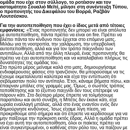
ομάδα που είχε στον σύλλογο, το ροτέισον και τον
ασταμάτητο Σουαλιό Μεϊτέ, μίλησε στη συνέντευξη Τύπου,
ο προπονητής του Δικεφάλου του Βορρά, Ραζβάν
Λουτσέσκου.
Για την αυτοπεποίθηση που έχει ο ίδιος μετά από τέτοιες
εμφανίσεις
: «Ένας προπονητής δεν μπορεί να είναι απόλυτα
με αυτοπεποίθηση, πάντα πρέπει να είναι on fire. Πρέπει να
βλέπει πάντα τον κίνδυνο που έρχεται στο επόμενο ματς.
Μιλάω για τη νοοτροπία, την χαλάρωση, την υπερβολική
αυτοπεποίθηση, αλλά και για τον τρόπο παιχνιδιού των
αντιπάλων. Αλλά από την άλλη πλευρά, ένας προπονητής θα
πρέπει να έχει αυτοπεποίθηση και να καταλαβαίνει πλήρως τις
δυνατότητες της ομάδας του.
Στο πρώτο μέρος μείναμε καλά στο ματς, δημιουργήσαμε
ενδιαφέρουσες φάσεις στο τρανζίσιον, θα μπορούσαμε να τις
έχουμε εκμεταλλευτεί καλύτερα και είχα την εντύπωση ότι
σεβόμασταν πολύ τον αντίπαλο. Έτσι, κάναμε βήματα πίσω, και
έπαιρναν μπάλες στις γραμμές μας. Όμως, ο σωστός τρόπος
τοποθέτησης και το έξυπνο παιχνίδι δεν τους επέτρεψε να
πάρουν κάτι. Στο δεύτερο μέρος έπρεπε να τολμήσουμε
παραπάνω και αυτό συνέβη, η Μπέτις δεν έκανε κάτι, είχε
ωραία εναλλαγή μπάλας, αλλά στο ένας εναντίον ενός δεν
δημιούργησε κινδύνους. Ίσως είχαμε λίγη πίεση, να
προκριθούμε από σήμερα και ότι έπρεπε να κερδίσουμε για να
μην παίξουμε την πρόκριση εκτός έδρας. Αλλά η ομάδα πρέπει
να έχει αυτή την αυτοπεποίθηση, όλοι οι παίκτες πρέπει να
είναι συγκεντρωμένοι, ο καθένας στον ρόλο του, να παίζουν με