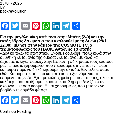
23/01/2026
By
paokrevolution
Facebook
Twitter
Email
Pinterest
WhatsApp
LinkedIn
Telegram
Μοιραστ
Για την μεγάλη νίκη απέναντι στην Μπέτις (2-0) και την
εκτός έδρας δοκιμασία που ακολουθεί με τη Λυών (29/1,
22.00), μίλησε στην κάμερα της COSMOTE TV, ο
τερματοφύλακας του ΠΑΟΚ, Αντώνης Τσιφτσής.
«Δεν κοιτάζω τα στατιστικά. Έχουμε δουλέψει πολύ καλά στην
αμυντική λειτουργία της ομάδας, λειτουργούμε καλά και
δεχόμαστε λίγες φάσεις. Στην Ευρώπη αδικήσαμε τους εαυτούς
μας. Είμαστε χαρούμενοι που περάσαμε στην επόμενη φάση
και τώρα πάμε να διεκδικήσουμε την οκτάδα. Δεν τελειώσαμε
εδώ. Χαιρόμαστε σήμερα και από αύριο ξεκινάμε για το
επόμενο παιχνίδι. Έχουμε καλή χημεία με τους παίκτες, όλο και
καλύτερη όσο παίζουμε περισσότερο. Σήμερα δεν ξέρω αν με
άκουγαν με τόσο κόσμο. Είμαι χαρούμενος που μπορώ να
βοηθάω την ομάδα φέτος».
Facebook
Twitter
Email
Pinterest
WhatsApp
LinkedIn
Telegram
Μοιραστ
Continue Reading