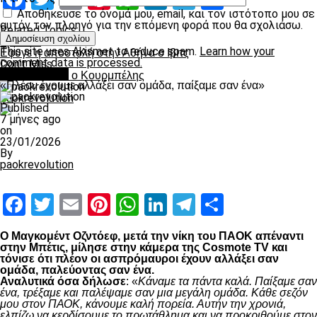
Αποθήκευσε το όνομά μου, email, και τον ιστότοπο μου σε
αυτόν τον πλοηγό για την επόμενη φορά που θα σχολιάσω.
Related Topics:
Up Next
This site uses Akismet to reduce spam.
Learn how your
Εφυγε η αποστολή στην Αθήνα ο Ιβιτς
comment data is processed.
Don't Miss
Ποδόσφαιρο
Δεν παίζει και ο Κουρμπέλης
«Πλέον έχουμε αλλάξει σαν ομάδα, παίξαμε σαν ένα»
paokrevolution
Published
7 μήνες ago
on
23/01/2026
By
paokrevolution
Facebook
Twitter
Email
Pinterest
WhatsApp
LinkedIn
Telegram
Μοιραστ
Ο Μαγκομέντ Οζντόεφ, μετά την νίκη του ΠΑΟΚ απέναντι
στην Μπέτις, μίλησε στην κάμερα της Cosmote TV και
τόνισε ότι πλέον οι ασπρόμαυροι έχουν αλλάξει σαν
ομάδα, παλεύοντας σαν ένα.
Αναλυτικά όσα δήλωσε
: «
Κάναμε τα πάντα καλά. Παίξαμε σαν
ένα, τρέξαμε και παλέψαμε σαν μια μεγάλη ομάδα. Κάθε σεζόν
μου στον ΠΑΟΚ, κάνουμε καλή πορεία. Αυτήν την χρονιά,
ελπίζω να κερδίσουμε το πρωτάθλημα και να προκριθούμε στον