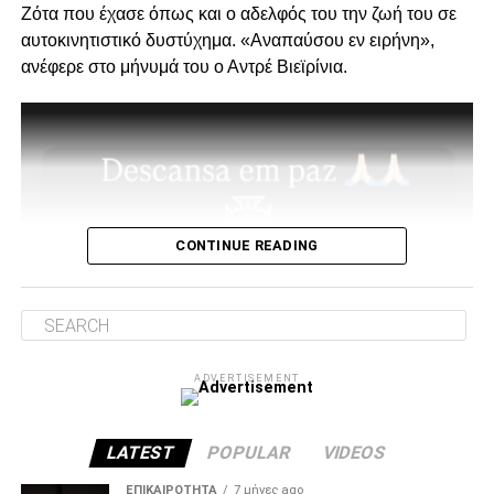
Ζότα που έχασε όπως και ο αδελφός του την ζωή του σε
Ο λόγος της επίσκεψης… απλός, “Κύριοι, με την δικιά μας
αυτοκινητιστικό δυστύχημα. «Αναπαύσου εν ειρήνη»,
στήριξη παραμείνατε 15μελες μετά την παραίτηση
ανέφερε στο μήνυμά του ο Αντρέ Βιεϊρίνια.
Κατσαρή και δεν ακολουθήσατε όλοι τον ίδιο δρόμο.”
Για εμάς δεν έχει αλλάξει κάτι, οι λόγοι της στήριξης μας
από την αρχή μέχρι σήμερα παραμένουν ίδιοι.
1. Ανεξάρτητος ΑΣ και μελλοντικά αυτάρκης,
CONTINUE READING
ADVERTISEMENT
ADVERTISEMENT
2. Την πιο σίγουρη και την πιο γρήγορη λύση για την
ανέγερση της νέας Τούμπας που ήδη έχει καθυστερήσει
πολύ να δωθεί στον λαό του ΠΑΟΚ.
LATEST
POPULAR
VIDEOS
Και από ότι φαίνεται, ούτε γρήγοροι, ούτε σίγουροι, ούτε
ΕΠΙΚΑΙΡΌΤΗΤΑ
7 μήνες ago