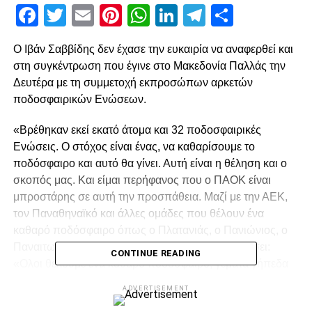
Facebook
Twitter
Email
Pinterest
WhatsApp
LinkedIn
Telegram
Μοιρασ
Ο Ιβάν Σαββίδης δεν έχασε την ευκαιρία να αναφερθεί και
στη συγκέντρωση που έγινε στο Μακεδονία Παλλάς την
Δευτέρα με τη συμμετοχή εκπροσώπων αρκετών
ποδοσφαιρικών Ενώσεων.
«Βρέθηκαν εκεί εκατό άτομα και 32 ποδοσφαιρικές
Ενώσεις. Ο στόχος είναι ένας, να καθαρίσουμε το
ποδόσφαιρο και αυτό θα γίνει. Αυτή είναι η θέληση και ο
σκοπός μας. Και είμαι περήφανος που ο ΠΑΟΚ είναι
μπροστάρης σε αυτή την προσπάθεια. Μαζί με την ΑΕΚ,
τον Παναθηναϊκό και άλλες ομάδες που θέλουν ένα
καθαρό ποδόσφαιρο όπως ο Πλατανιάς, ο Πανιώνιος, ο
Παναιτωλικός, ο ΠΑΣ και η Ξάνθη» για να συνεχίσει:
CONTINUE READING
«Ολοι θέλουμε ένα καθαρό ποδόσφαιρο, γεμάτα γήπεδα
και ισονομία. Και είμαστε αποφασισμένοι να το πετύχουμε
ADVERTISEMENT
γιατί αυτό θέλει και ο κόσμος» σημείωσε ο μεγαλομέτοχος