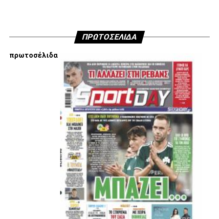
ADVERTISEMENT
ΠΡΩΤΟΣΕΛΙΔΑ
πρωτοσέλιδα
Εμείς είμαστε μόνο Π.Α.Ο.Κ.
Μόνο τα 4 γράμματα έχουν σημασία για εμάς και
ΚΑΝΕΝΑΣ δεν είναι πάνω απο αυτά τα ιερά γράμματα.
Μετά τιμής,
ΣΦ ΠΑΟΚ
ADVERTISEMENT