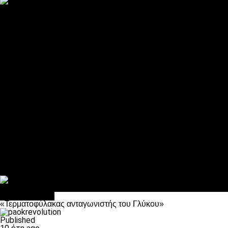
ΠΑΟΚ και τηλεοπτικά: αποκλειστικά απόφαση Σαββίδη
Αντίπαλοι
Νέα προβλήματα στην Μπέτις πριν την Τούμπα
Επίσημο «stop» στους φίλους του ΠΑΟΚ στο Αγρίνιο
Η Λιόν «σφυροκόπησε» τη Μονακό και πλησιάζει στο Champio
ΠΑΟΚ: Τι έκαναν οι αντίπαλοί του στο Europa League
Η Ριέκα διέκοψε την εγγραφή μελών ενόψει… ΠΑΟΚ
Διάφορα
Πέθανε ο μπαμπάς του Γιαννάκη, Λουκάς Μήλιος
ΣΦ ΠΑΟΚ Θύρα 4: Ανακοίνωσε οδική εκδρομή για τον αγώνα με
Κανείς δεν ξέχασε τα έξι αετόπουλα
Στο OPEN τα προκριματικά, στη NOVA τα του πρωταθλήματος
Σαν σήμερα: Οταν “έφυγε” ο Λόραντ
Επικαιρότητα
«Τερματοφύλακας ανταγωνιστής του Γλύκου»
Published