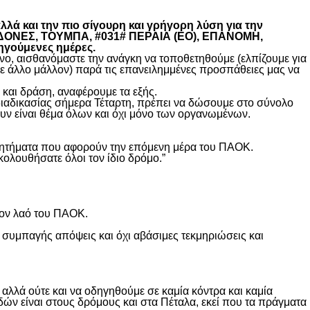
λά και την πιο σίγουρη και γρήγορη λύση για την
ΚΕΔΟΝΕΣ, ΤΟΥΜΠΑ, #031# ΠΕΡΑΙΑ (ΕΟ), ΕΠΑΝΟΜΗ,
ηγούμενες ημέρες.
, αισθανόμαστε την ανάγκη να τοποθετηθούμε (ελπίζουμε για
θε άλλο μάλλον) παρά τις επανειλημμένες προσπάθειες μας να
και δράση, αναφέρουμε τα εξής.
διαδικασίας σήμερα Τέταρτη, πρέπει να δώσουμε στο σύνολο
υν είναι θέμα όλων και όχι μόνο των οργανωμένων.
ά ζητήματα που αφορούν την επόμενη μέρα του ΠΑΟΚ.
κολουθήσατε όλοι τον ίδιο δρόμο.”
τον λαό του ΠΑΟΚ.
 συμπαγής απόψεις και όχι αβάσιμες τεκμηριώσεις και
λλά ούτε και να οδηγηθούμε σε καμία κόντρα και καμία
δών είναι στους δρόμους και στα Πέταλα, εκεί που τα πράγματα