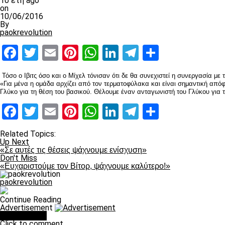
10 έτη ago
on
10/06/2016
By
paokrevolution
Facebook
Twitter
Email
Pinterest
WhatsApp
LinkedIn
Telegram
Μοιραστ
Τόσο ο Ιβιτς όσο και ο Μίχελ τόνισαν ότι δε θα συνεχιστεί η συνεργασία με
«Για μένα η ομάδα αρχίζει από τον τερματοφύλακα και είναι σημαντική απ
Γλύκο για τη θέση του βασικού. Θέλουμε έναν ανταγωνιστή του Γλύκου για τη
Facebook
Twitter
Email
Pinterest
WhatsApp
LinkedIn
Telegram
Μοιραστ
Related Topics:
Up Next
«Σε αυτές τις θέσεις ψάχνουμε ενίσχυση»
Don't Miss
«Ευχαριστούμε τον Βίτορ, ψάχνουμε καλύτερο!»
paokrevolution
Continue Reading
Advertisement
You may like
Click to comment