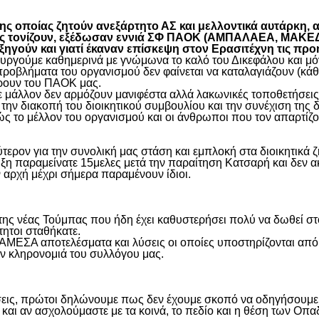
 οποίας ζητούν ανεξάρτητο ΑΣ και μελλοντικά αυτάρκη, αλ
όπως τονίζουν, εξέδωσαν εννιά ΣΦ ΠΑΟΚ (ΑΜΠΑΛΑΕΑ, ΜΑ
ύν και γιατί έκαναν επίσκεψη στον Ερασιτέχνη τις προ
γούμε καθημερινά με γνώμωνα το καλό του Δικεφάλου και μόνο
προβλήματα του οργανισμού δεν φαίνεται να καταλαγιάζουν (κά
φέρουν του ΠΑΟΚ μας.
μάλλον δεν αρμόζουν μανιφέστα αλλά λακωνικές τοποθετήσεις 
ην διακοπή του διοικητικού συμβουλίου και την συνέχιση της 
ς το μέλλον του οργανισμού και οι άνθρωποι που τον απαρτίζο
ύτερον για την συνολική μας στάση και εμπλοκή στα διοικητικ
ιξη παραμείνατε 15μελες μετά την παραίτηση Κατσαρή και δεν α
ην αρχή μέχρι σήμερα παραμένουν ίδιοι.
η της νέας Τούμπας που ήδη έχει καθυστερήσει πολύ να δωθεί σ
τητοι σταθήκατε.
 ΑΜΕΣΑ αποτελέσματα και λύσεις οι οποίες υποστηρίζονται από
ην κληρονομιά του συλλόγου μας.
εις, πρώτοι δηλώνουμε πως δεν έχουμε σκοπό να οδηγήσουμε α
και αν ασχολούμαστε με τα κοινά, το πεδίο και η θέση των Οπα