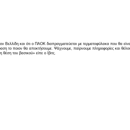
είτε
 τον Βελλίδη και ότι ο ΠΑΟΚ διαπραγματεύεται με τερματοφύλακα που θα είνα
όφαση το ποιον θα αποκτήσουμε. Ψάχνουμε, παίρνουμε πληροφορίες και θέλ
 θέση του βασικού» είπε ο Ιβιτς.
είτε