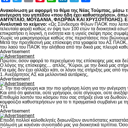
Ανακοίνωση με αφορμή το θέμα της Νέας Τούμπας, μέσω της
ανέγερση του γηπέδου «που ήδη έχει καθυστερήσει», 
ΑΜΥΝΤΑΙΟ, ΜΟΥΔΑΝΙΑ, ΦΛΩΡΙΝΑ ΚΑΙ ΧΡΥΣΟΥΠΟΛΗΣ). Εξηγο
Αναλυτικά το κείμενο:
«Ως Σύνδεσμοι Φίλων ΠΑΟΚ που λειτουρ
τελευταία φορά) καθώς εν όψη των 100 ετών τα διοικητικά εσω
επικρατήσει η λογική, η ενότητα και η υγιείς σκέψη προς συμ
Χωρίς να μακρηγορούμε καθώς στις περιστάσεις που βιώνουμε 
Μετά την προχθεσινή μας επίσκεψη στα γραφεία του ΑΣ ΠΑΟΚ, τ
του λαού του ΠΑΟΚ την αλήθεια από την δικιά μας πλευρά καθώ
Advertisement
Πρώτον, όσον αφορά το περιεχόμενο της επίσκεψης μας και δε
Ο λόγος της επίσκεψης… απλός, “Κύριοι, με την δικιά μας στήρ
Για εμάς δεν έχει αλλάξει κάτι, οι λόγοι της στήριξης μας από τ
1. Ανεξάρτητος ΑΣ και μελλοντικά αυτάρκης,
Advertisement
2. Την πιο σίγουρη και την πιο γρήγορη λύση για την ανέγερσ
Και από ότι φαίνεται, ούτε γρήγοροι, ούτε σίγουροι, ούτε ανεξάρ
Επιθυμία λοιπόν του κόσμου που σας στήριξε είναι να δωθούν
κομφούζιο καθυστερήσεων για το τι πραγματικά συμβαίνει με τ
Υγ1
Advertisement
Επειδή πολλοί καλοθελητές διαιωνίζουν ανυπόστατες καταστάσ
πόλωση με κανέναν συνοπαδό μας για διοικητικά τερτίπια. Όσο 