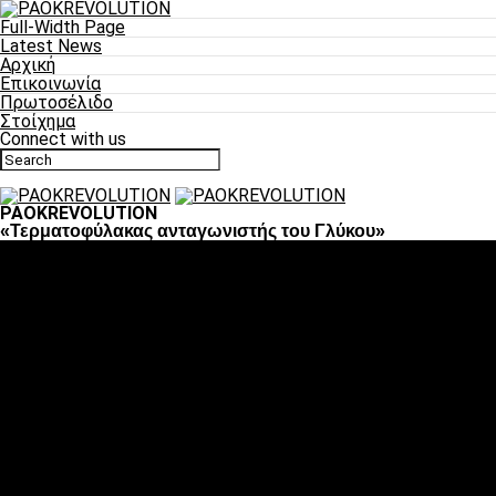
Full-Width Page
Latest News
Αρχική
Επικοινωνία
Πρωτοσέλιδο
Στοίχημα
Connect with us
PAOKREVOLUTION
«Τερματοφύλακας ανταγωνιστής του Γλύκου»
Ποδόσφαιρο
«Πλέον έχουμε αλλάξει σαν ομάδα, παίξαμε σαν ένα»
«Το πιο σημαντικό είναι η αυτοπεποίθηση των ποδοσφαιριστώ
«Πάμε να διεκδικήσουμε την οκτάδα»
«Είναι απόλαυση να παίζεις για τον κόσμο του ΠΑΟΚ»
«Θα τα δώσουμε όλα κόντρα στη Λιόν για την οκτάδα»
Μπάσκετ
Αλλαγή ώρας με Σπόρτινγκ και Μπιλμπάο