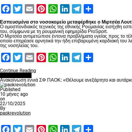
Facebook
Twitter
Email
Pinterest
WhatsApp
LinkedIn
Telegram
Μοιραστ
Εσπευσμένα στο νοσοκομείο μεταφέρθηκε ο Μιρτσέα Λουτσ
Ο ομοσπονδιακός τεχνικός της εθνικής Ρουμανίας εισήχθη εσπ
του, σύμφωνα με τη ρουμανική εφημερίδα ProSport.
Ο Μιρτσέα αντιμετώπισε έντονα προβλήματα υγείας προς το τέλ
οποίο επηρέασε αρνητικά την ήδη επιβαρυμένη καρδιακή του λει
της νοσηλείας του.
Facebook
Twitter
Email
Pinterest
WhatsApp
LinkedIn
Telegram
Μοιραστ
Continue Reading
Επικαιρότητα
Ανακοίνωση εννιά ΣΦ ΠΑΟΚ: «Θέλουμε ανεξάρτητο και αυτάρκη
Published
10 μήνες ago
on
22/10/2025
By
paokrevolution
Facebook
Twitter
Email
Pinterest
WhatsApp
LinkedIn
Telegram
Μοιραστ