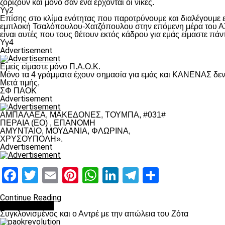
ζορίζουν και μόνο σαν ένα έρχονται οι νίκες.
Υγ2
Επίσης στο κλίμα ενότητας που παροτρύνουμε και διαλέγουμε
εμπλοκή Τσαλόπουλου-Χατζόπουλου στην επόμενη μέρα του ΑΣ Π
είναι αυτές που τους θέτουν εκτός κάδρου για εμάς είμαστε πά
Υγ4
Advertisement
Εμείς είμαστε μόνο Π.Α.Ο.Κ.
Μόνο τα 4 γράμματα έχουν σημασία για εμάς και ΚΑΝΕΝΑΣ δεν 
Μετά τιμής,
ΣΦ ΠΑΟΚ
Advertisement
ΑΜΠΑΛΑΕΑ, ΜΑΚΕΔΟΝΕΣ, ΤΟΥΜΠΑ, #031#
ΠΕΡΑΙΑ (ΕΟ) , ΕΠΑΝΟΜΗ
ΑΜΥΝΤΑΙΟ, ΜΟΥΔΑΝΙΑ, ΦΛΩΡΙΝΑ,
ΧΡΥΣΟΥΠΟΛΗ».
Advertisement
Facebook
Twitter
Email
Pinterest
WhatsApp
LinkedIn
Telegram
Μοιραστ
Continue Reading
Επικαιρότητα
Συγκλονισμένος και ο Αντρέ με την απώλεια του Ζότα