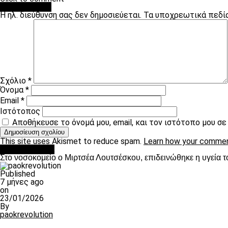
Leave a Reply
Η ηλ. διεύθυνση σας δεν δημοσιεύεται.
Τα υποχρεωτικά πεδί
Σχόλιο
*
Όνομα
*
Email
*
Ιστότοπος
Αποθήκευσε το όνομά μου, email, και τον ιστότοπο μου σ
This site uses Akismet to reduce spam.
Learn how your commen
Επικαιρότητα
Στο νοσοκομείο ο Μιρτσέα Λουτσέσκου, επιδεινώθηκε η υγεία τ
Published
7 μήνες ago
on
23/01/2026
By
paokrevolution