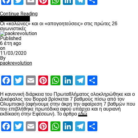
Facebook
Twitter
Email
Pinterest
WhatsApp
LinkedIn
Telegram
Μοιραστ
Continue Reading
Ποδόσφαιρο
Οι «κολώνες» και οι «απογοητεύσεις» στις πρώτες 26
αγωνιστικές
Published
6 έτη ago
on
11/03/2020
By
paokrevolution
Facebook
Twitter
Email
Pinterest
WhatsApp
LinkedIn
Telegram
Μοιραστ
Η κανονική διάρκεια του Πρωταθλήματος ολοκληρώθηκε και ο
Δικέφαλος του Βορρά βρίσκεται 7 βαθμούς πίσω από τον
Ολυμπιακό (αφήνουμε στην άκρη την αφαίρεση 7 βαθμών που
του επιβλήθηκε πρωτόδικα αφού υπάρχει και η αυριανή
εκδίκαση στην Εφέσεων). Το άρθρο
εδώ
Facebook
Twitter
Email
Pinterest
WhatsApp
LinkedIn
Telegram
Μοιραστ