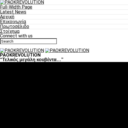
Full-Width Page
Latest News
Αρχική
Επικοινωνία
Πρωτοσέλιδο
Στοίχημα
Connect with us
PAOKREVOLUTION
“Τελικός μεγάλη κουβέντα…”
Ποδόσφαιρο
«Πλέον έχουμε αλλάξει σαν ομάδα, παίξαμε σαν ένα»
«Το πιο σημαντικό είναι η αυτοπεποίθηση των
ποδοσφαιριστών»
«Πάμε να διεκδικήσουμε την οκτάδα»
«Είναι απόλαυση να παίζεις για τον κόσμο του ΠΑΟΚ»
«Θα τα δώσουμε όλα κόντρα στη Λιόν για την οκτάδα»
Μπάσκετ