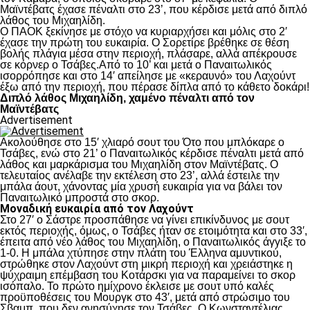
Μαϊντέβατς έχασε πέναλτι στο 23’, που κέρδισε μετά από διπλό
λάθος του Μιχαηλίδη.
Ο ΠΑΟΚ ξεκίνησε με στόχο να κυριαρχήσει και μόλις στο 2′
έχασε την πρώτη του ευκαιρία. Ο Σορετίρε βρέθηκε σε θέση
βολής πλάγια μέσα στην περιοχή, πλάσαρε, αλλά απέκρουσε
σε κόρνερ ο Τσάβες.Από το 10’ και μετά ο Παναιτωλικός
ισορρόπησε και στο 14′ απείλησε με «κεραυνό» του Λαχούντ
έξω από την περιοχή, που πέρασε δίπλα από το κάθετο δοκάρι!
Διπλό λάθος Μιχαηλίδη, χαμένο πέναλτι από τον
Μαϊντέβατς
Advertisement
Ακολούθησε στο 15′ χλιαρό σουτ του Ότο που μπλόκαρε ο
Τσάβες, ενώ στο 21’ ο Παναιτωλικός κέρδισε πέναλτι μετά από
λάθος και μαρκάρισμα του Μιχαηλίδη στον Μαϊντέβατς. Ο
τελευταίος ανέλαβε την εκτέλεση στο 23’, αλλά έστειλε την
μπάλα άουτ, χάνοντας μία χρυσή ευκαιρία για να βάλει τον
Παναιτωλικό μπροστά στο σκορ.
Μοναδική ευκαιρία από τον Λαχούντ
Στο 27′ ο Σάστρε προσπάθησε να γίνει επικίνδυνος με σουτ
εκτός περιοχής, όμως, ο Τσάβες ήταν σε ετοιμότητα και στο 33′,
έπειτα από νέο λάθος του Μιχαηλίδη, ο Παναιτωλικός άγγιξε το
1-0. Η μπάλα χτύπησε στην πλάτη του Έλληνα αμυντικού,
στρώθηκε στον Λαχούντ στη μικρή περιοχή και χρειάστηκε η
ψύχραιμη επέμβαση του Κοτάρσκι για να παραμείνει το σκορ
ισόπαλο. Το πρώτο ημίχρονο έκλεισε με σουτ υπό καλές
προϋποθέσεις του Μουργκ στο 43′, μετά από στρώσιμο του
Σβαμπ, που δεν ανησύχησε τον Τσάβες. Ο Κωνσταντέλιας