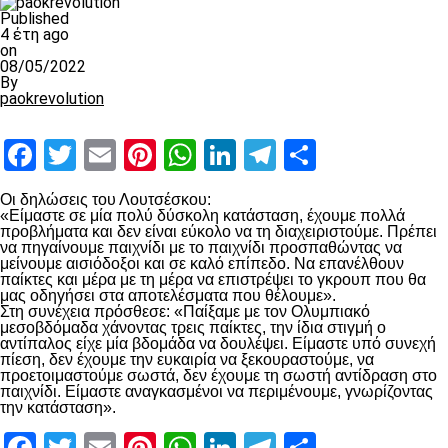
Published
4 έτη ago
on
08/05/2022
By
paokrevolution
Facebook
Twitter
Email
Pinterest
WhatsApp
LinkedIn
Telegram
Μοιραστ
Οι δηλώσεις του Λουτσέσκου:
«Είμαστε σε μία πολύ δύσκολη κατάσταση, έχουμε πολλά
προβλήματα και δεν είναι εύκολο να τη διαχειριστούμε. Πρέπει
να πηγαίνουμε παιχνίδι με το παιχνίδι προσπαθώντας να
μείνουμε αισιόδοξοι και σε καλό επίπεδο. Να επανέλθουν
παίκτες και μέρα με τη μέρα να επιστρέψει το γκρουπ που θα
μας οδηγήσει στα αποτελέσματα που θέλουμε».
Στη συνέχεια πρόσθεσε: «Παίξαμε με τον Ολυμπιακό
μεσοβδόμαδα χάνοντας τρεις παίκτες, την ίδια στιγμή ο
αντίπαλος είχε μία βδομάδα να δουλέψει. Είμαστε υπό συνεχή
πίεση, δεν έχουμε την ευκαιρία να ξεκουραστούμε, να
προετοιμαστούμε σωστά, δεν έχουμε τη σωστή αντίδραση στο
παιχνίδι. Είμαστε αναγκασμένοι να περιμένουμε, γνωρίζοντας
την κατάσταση».