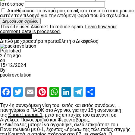
Ιστότοπος
Αποθήκευσε το όνομά μου, email, και τον ιστότοπο μου σε
αυτόν τον πλοηγό για την επόμενη φορά που θα σχολιάσω.
This site uses Akismet to reduce spam.
Learn how your
comment data is processed.
πρωτοσέλιδο
Διπλό με χαρακτήρα πρωταθλητή ο Δικέφαλος
Published
2 έτη ago
on
15/12/2024
By
paokrevolution
Facebook
Twitter
Email
Pinterest
WhatsApp
LinkedIn
Telegram
Μοιραστ
Την 4
η
συνεχόμενη νίκη του, εντός και εκτός συνόρων,
πανηγύρισε ο ΠΑΟΚ στο Αγρίνιο, για την 15
η
αγωνιστική
της
Super League 1
, μετά τις επιτυχίες του απέναντι σε
Αιγάλεω, Πανσερραϊκό και Φερεντσβάρος.
Ο Δικέφαλος μπορεί να αγχώθηκε, αλλά επικράτησε του
Παναιτωλικού με 0-1, έχοντας «ήρωα» της τελευταίας στιγμής
τον Καμαρά, ο οποίος σκόραρε στο 87’ με κεφαλιά. Ο