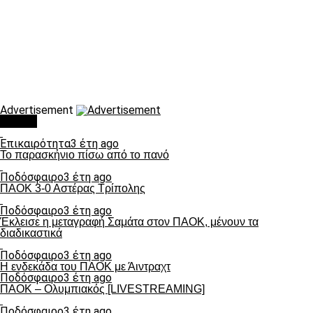
Advertisement
Τάσεις
Επικαιρότητα
3 έτη ago
Το παρασκήνιο πίσω από το πανό
Ποδόσφαιρο
3 έτη ago
ΠΑΟΚ 3-0 Αστέρας Τρίπολης
Ποδόσφαιρο
3 έτη ago
Έκλεισε η μεταγραφή Σαμάτα στον ΠΑΟΚ, μένουν τα
διαδικαστικά
Ποδόσφαιρο
3 έτη ago
Η ενδεκάδα του ΠΑΟΚ με Άιντραχτ
Ποδόσφαιρο
3 έτη ago
ΠΑΟΚ – Ολυμπιακός [LIVESTREAMING]
Ποδόσφαιρο
3 έτη ago