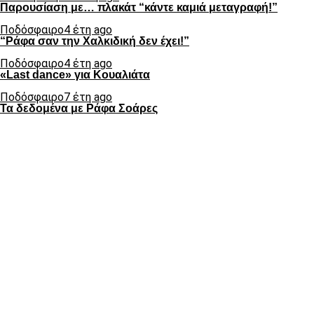
Παρουσίαση με… πλακάτ “κάντε καμιά μεταγραφή!”
Ποδόσφαιρο
4 έτη ago
“Ράφα σαν την Χαλκιδική δεν έχει!”
Ποδόσφαιρο
4 έτη ago
«Last dance» για Κουαλιάτα
Ποδόσφαιρο
7 έτη ago
Τα δεδομένα με Ράφα Σοάρες