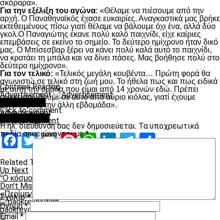
σκόραρα».
Για την εξέλιξη του αγώνα
: «Θέλαμε να πιέσουμε από την
αρχή. Ο Παναθηναϊκός έχασε ευκαιρίες. Αναγκαστικά μας βρήκε
εκτεθειμένους πίσω γιατί θέλαμε να βάλουμε όχι ένα, αλλά δύο
γκολ.Ο Παναγιώτης έκανε πολύ καλό παιχνίδι, είχε καίριες
επεμβάσεις σε εκείνο το σημείο. Το δεύτερο ημίχρονο ήταν δικό
μας. Ο Μπίσεσβαρ ξέρει να κάνει πολύ καλά αυτό το παιχνίδι,
να κρατάει τη μπάλα και να δίνει πάσες. Μας βοήθησε πολύ στο
δεύτερο ημίχρονο».
Για τον τελικό:
«Τελικός μεγάλη κουβέντα… Πρώτη φορά θα
αγωνιστώ σε τελικό στη ζωή μου. Το ήθελα πως και πως ειδικά
Continue Reading
με αυτή την ομάδα που είμαι από 14 χρονών εδώ. Πρέπει
Advertisement
συγκεντρωθούμε σε αυτό από αύριο κιόλας, γιατί έχουμε
You may like
μεγάλο ματς την άλλη εβδομάδα».
Click to comment
Advertisement
Leave a Reply
Η ηλ. διεύθυνση σας δεν δημοσιεύεται.
Τα υποχρεωτικά
πεδία σημειώνονται με
*
Facebook
Twitter
Email
Pinterest
WhatsApp
LinkedIn
Telegram
Μοιραστ
Related Topics:
Up Next
“Ο κόσμος την ώθηση για να είμαστε δυνατοί”
Don't Miss
«Περίμενέ μας και ερχόμαστε Μελισσανίδη”
Σχόλιο
*
Όνομα
*
paokrevolution
Email
*