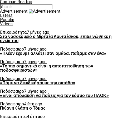
Continue Reading
Advertisement
Latest
Popular
Videos
Επικαιρότητα
7 μήνες ago
Στο νοσοκομείο ο Μιρτσέα Λουτσέσκου, επιδεινώθηκε η
υγεία του
Ποδόσφαιρο
7 μήνες ago
«Πλέον έχουμε αλλάξει σαν ομάδα, παίξαμε σαν ένα»
Ποδόσφαιρο
7 μήνες ago
«Το πιο σημαντικό είναι η αυτοπεποίθηση των
ποδοσφαιριστών»
Ποδόσφαιρο
7 μήνες ago
«Πάμε να διεκδικήσουμε την οκτάδα»
Ποδόσφαιρο
7 μήνες ago
«Είναι απόλαυση να παίζεις για τον κόσμο του ΠΑΟΚ»
Ποδόσφαιρο
4 έτη ago
Πιθανή θλάση ο Τόμας
Επικαιρότητα
4 έτη ago