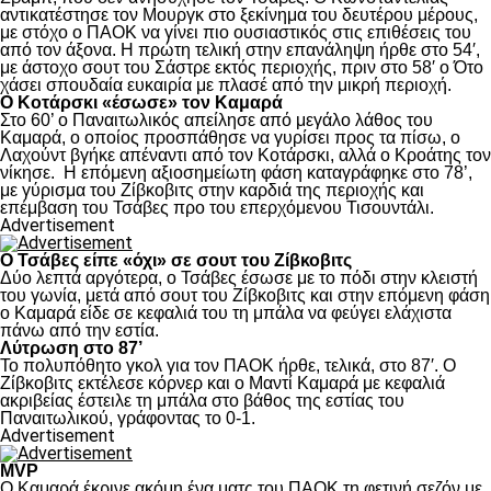
αντικατέστησε τον Μουργκ στο ξεκίνημα του δευτέρου μέρους,
με στόχο ο ΠΑΟΚ να γίνει πιο ουσιαστικός στις επιθέσεις του
από τον άξονα. Η πρώτη τελική στην επανάληψη ήρθε στο 54′,
με άστοχο σουτ του Σάστρε εκτός περιοχής, πριν στο 58′ ο Ότο
χάσει σπουδαία ευκαιρία με πλασέ από την μικρή περιοχή.
Ο Κοτάρσκι «έσωσε» τον Καμαρά
Στο 60’ ο Παναιτωλικός απείλησε από μεγάλο λάθος του
Καμαρά, ο οποίος προσπάθησε να γυρίσει προς τα πίσω, ο
Λαχούντ βγήκε απέναντι από τον Κοτάρσκι, αλλά ο Κροάτης τον
νίκησε. Η επόμενη αξιοσημείωτη φάση καταγράφηκε στο 78’,
με γύρισμα του Ζίβκοβιτς στην καρδιά της περιοχής και
επέμβαση του Τσάβες προ του επερχόμενου Τισουντάλι.
Advertisement
Ο Τσάβες είπε «όχι» σε σουτ του Ζίβκοβιτς
Δύο λεπτά αργότερα, ο Τσάβες έσωσε με το πόδι στην κλειστή
του γωνία, μετά από σουτ του Ζίβκοβιτς και στην επόμενη φάση
ο Καμαρά είδε σε κεφαλιά του τη μπάλα να φεύγει ελάχιστα
πάνω από την εστία.
Λύτρωση στο 87’
Το πολυπόθητο γκολ για τον ΠΑΟΚ ήρθε, τελικά, στο 87′. Ο
Ζίβκοβιτς εκτέλεσε κόρνερ και ο Μαντί Καμαρά με κεφαλιά
ακριβείας έστειλε τη μπάλα στο βάθος της εστίας του
Παναιτωλικού, γράφοντας το 0-1.
Advertisement
MVP
Ο Καμαρά έκρινε ακόμη ένα ματς του ΠΑΟΚ τη φετινή σεζόν με