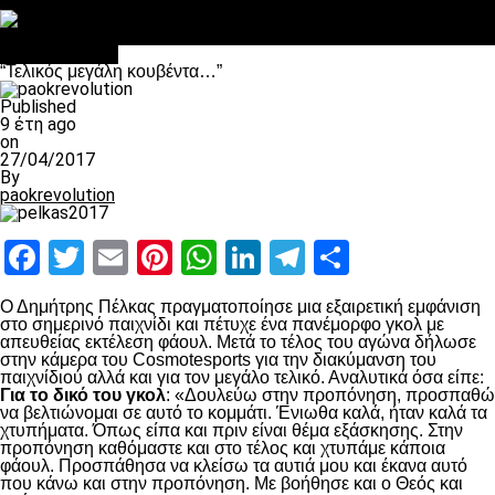
Στο OPEN τα προκριματικά, στη NOVA τα του πρωταθλήματος
Σαν σήμερα: Οταν “έφυγε” ο Λόραντ
πρωτοσέλιδο
“Τελικός μεγάλη κουβέντα…”
Published
9 έτη ago
on
27/04/2017
By
paokrevolution
Facebook
Twitter
Email
Pinterest
WhatsApp
LinkedIn
Telegram
Μοιραστ
Ο Δημήτρης Πέλκας πραγματοποίησε μια εξαιρετική εμφάνιση
στο σημερινό παιχνίδι και πέτυχε ένα πανέμορφο γκολ με
απευθείας εκτέλεση φάουλ. Μετά το τέλος του αγώνα δήλωσε
στην κάμερα του Cosmotesports για την διακύμανση του
παιχνίδιού αλλά και για τον μεγάλο τελικό. Αναλυτικά όσα είπε:
Για το δικό του γκολ
: «Δουλεύω στην προπόνηση, προσπαθώ
να βελτιώνομαι σε αυτό το κομμάτι. Ένιωθα καλά, ήταν καλά τα
χτυπήματα. Όπως είπα και πριν είναι θέμα εξάσκησης. Στην
προπόνηση καθόμαστε και στο τέλος και χτυπάμε κάποια
φάουλ. Προσπάθησα να κλείσω τα αυτιά μου και έκανα αυτό
που κάνω και στην προπόνηση. Με βοήθησε και ο Θεός και