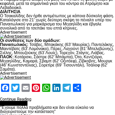
κεφαλιά, μετά τα σημαντικά γκολ του κόντρα σε Ατρόμητο και
Λεβαδειακό.
ΔΙΑΙΤΗΣΙΑ
Ο Τσακαλίδης δεν ήρθε αντιμέτωπος με κάποια δύσκολη φάση.
Καταλόγισε στο 21’ χωρίς δεύτερη σκέψη το πέναλτι υπέρ του
Παναιτωλικού για μαρκάρισμα του Μιχαηλίδη και έβγαλε
συνολικά από το τσεπάκι του επτά κίτρινες.
Advertisement
Οι συνθέσεις των δύο ομάδων:
Παναιτωλικός:
Τσάβες, Μπακάκης (63’ Μαυρίας), Παντελάκης,
Μαιντέβατς (63’ Λομόνακο), Πέρες, Λαχούντ (81’ Μπελεβώνης),
Σιέλης, Μπουζούκης (63΄Λουίς), Τορεχόν, Στάγιτς, Λιάβας.
ΠΑΟΚ:
Κοτάρσκι, Σάστρε (62’ Μπάμπα), Ότο, Κεντζιόρα,
Μιχαηλίδης, Καμαρά, Σβαμπ (62’ Οζντόεφ), Ζίβκοβιτς, Μουργκ
(46’ Κωνστσντέλιας), Σορετίρε (69’ Τισουντάλι), Τσάλοφ (62’
Σαμάτα).
Advertisement
Facebook
Twitter
Email
Pinterest
WhatsApp
LinkedIn
Telegram
Μοιραστ
Continue Reading
πρωτοσέλιδο
“Έχουμε πολλά προβλήματα και δεν είναι εύκολο να
διαχειριστούμε την κατάσταση”