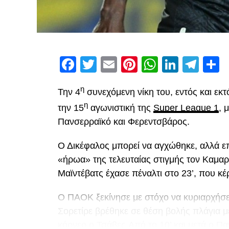
Facebook
Twitter
Email
Pinterest
WhatsAp
Linked
Tel
Μ
η
Την 4
συνεχόμενη νίκη του, εντός και εκ
η
την 15
αγωνιστική της
Super League 1
, 
Πανσερραϊκό και Φερεντσβάρος.
Ο Δικέφαλος μπορεί να αγχώθηκε, αλλά επ
«ήρωα» της τελευταίας στιγμής τον Καμαρ
Μαϊντέβατς έχασε πέναλτι στο 23’, που κέ
Ο ΠΑΟΚ ξεκίνησε με στόχο να κυριαρχήσει 
Σορετίρε βρέθηκε σε θέση βολής πλάγια 
κόρνερ ο Τσάβες.Από το 10’ και μετά ο Πα