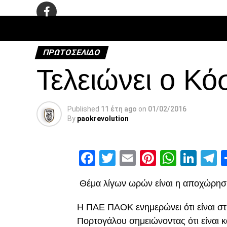
ΠΟΔΌΣΦΑ
ΠΡΩΤΟΣΈΛΙΔΟ
Τελειώνει ο Κό
Published
11 έτη ago
on
01/02/2016
By
paokrevolution
Facebook
Twitter
Email
Pinterest
Whats
Link
T
Θέμα λίγων ωρών είναι η αποχώρηση
Η ΠΑΕ ΠΑΟΚ ενημερώνει ότι είναι στι
Πορτογάλου σημειώνοντας ότι είναι κά