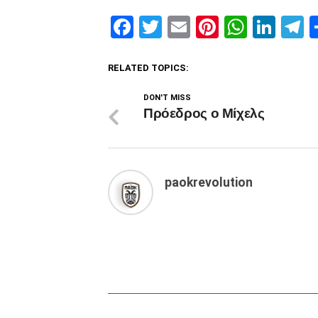
Facebook
Twitter
Email
Pinterest
Whats
Link
T
RELATED TOPICS:
DON'T MISS
Πρόεδρος ο Μίχελς
paokrevolution