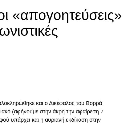
οι «απογοητεύσεις»
βιτς
ωνιστικές
ο πόδι στην κλειστή του γωνία, μετά από σουτ του
 είδε σε κεφαλιά του τη μπάλα να φεύγει ελάχιστα
λικά, στο 87′. Ο Ζίβκοβιτς εκτέλεσε κόρνερ και ο
p
In
egram
οιραστείτε
ε τη μπάλα στο βάθος της εστίας του
ολοκληρώθηκε και ο Δικέφαλος του Βορρά
ιακό (αφήνουμε στην άκρη την αφαίρεση 7
ού υπάρχει και η αυριανή εκδίκαση στην
DVERTISEMENT