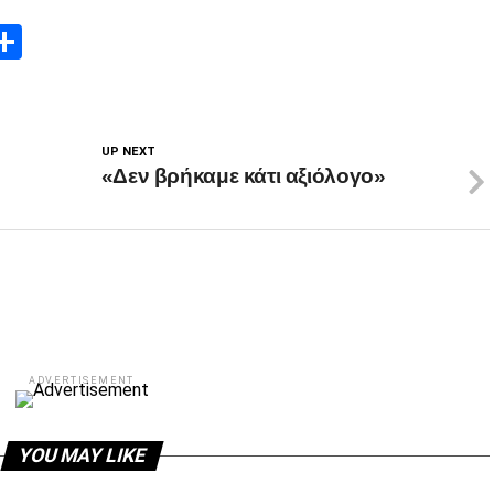
App
edIn
elegram
Μοιραστείτε
UP NEXT
«Δεν βρήκαμε κάτι αξιόλογο»
ADVERTISEMENT
YOU MAY LIKE