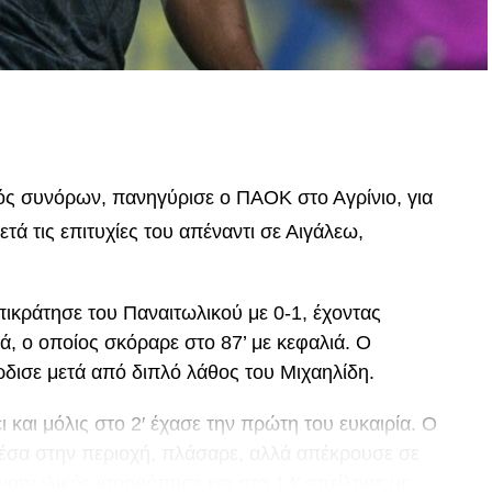
p
In
egram
οιραστείτε
τός συνόρων, πανηγύρισε ο ΠΑΟΚ στο Αγρίνιο, για
μετά τις επιτυχίες του απέναντι σε Αιγάλεω,
ικράτησε του Παναιτωλικού με 0-1, έχοντας
ά, ο οποίος σκόραρε στο 87’ με κεφαλιά. Ο
ρδισε μετά από διπλό λάθος του Μιχαηλίδη.
και μόλις στο 2′ έχασε την πρώτη του ευκαιρία. Ο
μέσα στην περιοχή, πλάσαρε, αλλά απέκρουσε σε
ναιτωλικός ισορρόπησε και στο 14′ απείλησε με