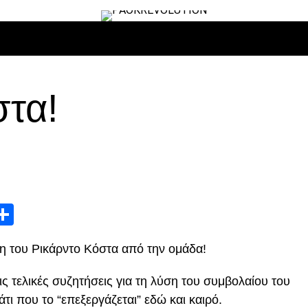
ΙΡΟ
ΜΠΆΣΚΕΤ
ΒΌΛΛΕΫ
ΕΠΙΚΑΙΡΌΤΗΤΑ
ΑΝΤΊΠΑΛΟΙ
στα!
App
edIn
elegram
Μοιραστείτε
 του Ρικάρντο Κόστα από την ομάδα!
ς τελικές συζητήσεις για τη λύση του συμβολαίου του
τι που το “επεξεργάζεται” εδώ και καιρό.