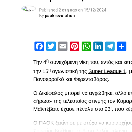
Published
2 έτη ago
on
15/12/2024
By
paokrevolution
Facebook
Twitter
Email
Pinterest
WhatsAp
Linked
Tel
Μ
η
Την 4
συνεχόμενη νίκη του, εντός και εκ
η
την 15
αγωνιστική της
Super League 1
, 
Πανσερραϊκό και Φερεντσβάρος.
Ο Δικέφαλος μπορεί να αγχώθηκε, αλλά επ
«ήρωα» της τελευταίας στιγμής τον Καμαρ
Μαϊντέβατς έχασε πέναλτι στο 23’, που κέ
Ο ΠΑΟΚ ξεκίνησε με στόχο να κυριαρχήσει 
Σορετίρε βρέθηκε σε θέση βολής πλάγια 