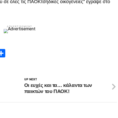
υ σε όλες τις ΠΑΟΚτσήδικες οικογένειες” έγραψε στο
ADVERTISEMENT
App
edIn
elegram
Μοιραστείτε
UP NEXT
Οι ευχές και τα… κάλαντα των
παικτών του ΠΑΟΚ!