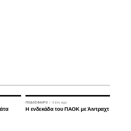
ΠΟΔΌΣΦΑΙΡΟ
3 έτη ago
μάτα
Η ενδεκάδα του ΠΑΟΚ με Άιντραχτ