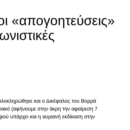
DVERTISEMENT
οι «απογοητεύσεις»
βιτς
ωνιστικές
ο πόδι στην κλειστή του γωνία, μετά από σουτ του
 είδε σε κεφαλιά του τη μπάλα να φεύγει ελάχιστα
p
In
egram
οιραστείτε
λικά, στο 87′. Ο Ζίβκοβιτς εκτέλεσε κόρνερ και ο
ε τη μπάλα στο βάθος της εστίας του
ολοκληρώθηκε και ο Δικέφαλος του Βορρά
ιακό (αφήνουμε στην άκρη την αφαίρεση 7
ού υπάρχει και η αυριανή εκδίκαση στην
DVERTISEMENT