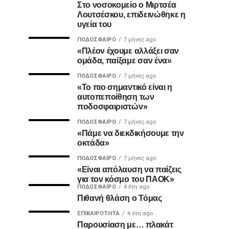
Στο νοσοκομείο ο Μιρτσέα
Λουτσέσκου, επιδεινώθηκε η
υγεία του
ΠΟΔΌΣΦΑΙΡΟ
7 μήνες ago
«Πλέον έχουμε αλλάξει σαν
ομάδα, παίξαμε σαν ένα»
ΠΟΔΌΣΦΑΙΡΟ
7 μήνες ago
«Το πιο σημαντικό είναι η
αυτοπεποίθηση των
ποδοσφαιριστών»
ΠΟΔΌΣΦΑΙΡΟ
7 μήνες ago
«Πάμε να διεκδικήσουμε την
οκτάδα»
ΠΟΔΌΣΦΑΙΡΟ
7 μήνες ago
«Είναι απόλαυση να παίζεις
για τον κόσμο του ΠΑΟΚ»
ΠΟΔΌΣΦΑΙΡΟ
4 έτη ago
Πιθανή θλάση ο Τόμας
ΕΠΙΚΑΙΡΌΤΗΤΑ
4 έτη ago
Παρουσίαση με… πλακάτ