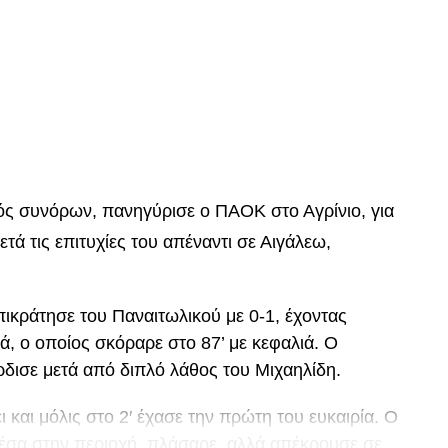
p
In
egram
οιραστείτε
τός συνόρων, πανηγύρισε ο ΠΑΟΚ στο Αγρίνιο, για
μετά τις επιτυχίες του απέναντι σε Αιγάλεω,
ικράτησε του Παναιτωλικού με 0-1, έχοντας
ά, ο οποίος σκόραρε στο 87’ με κεφαλιά. Ο
ρδισε μετά από διπλό λάθος του Μιχαηλίδη.
και μόλις στο 2′ έχασε την πρώτη του ευκαιρία. Ο
μέσα στην περιοχή, πλάσαρε, αλλά απέκρουσε σε