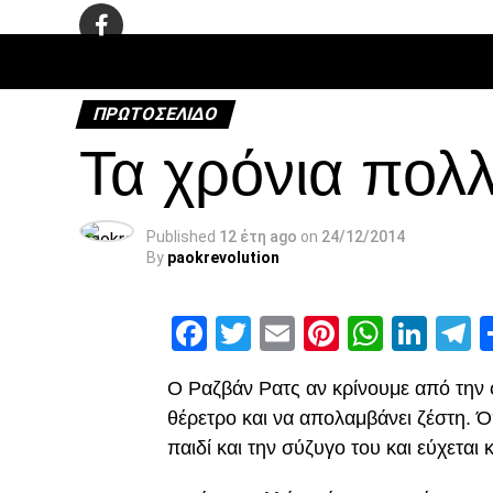
ΠΟΔΌΣΦΑ
ΠΡΩΤΟΣΈΛΙΔΟ
Τα χρόνια πολ
Published
12 έτη ago
on
24/12/2014
By
paokrevolution
Facebook
Twitter
Email
Pinterest
Whats
Link
T
O Ραζβάν Ρατς αν κρίνουμε από την 
θέρετρο και να απολαμβάνει ζέστη. Ό
παιδί και την σύζυγο του και εύχεται