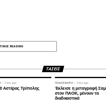
p
In
egram
οιραστείτε
 τη φετινή σεζόν με κεφαλιά, μετά τα σημαντικά
ακό.
TINUE READING
άποια δύσκολη φάση. Καταλόγισε στο 21’ χωρίς
τωλικού για μαρκάρισμα του Μιχαηλίδη και έβγαλε
ΤΆΣΕΙΣ
.
Ο
3 έτη ago
ΠΟΔΌΣΦΑΙΡΟ
3 έτη ago
DVERTISEMENT
0 Αστέρας Τρίπολης
Έκλεισε η μεταγραφή Σα
στον ΠΑΟΚ, μένουν τα
διαδικαστικά