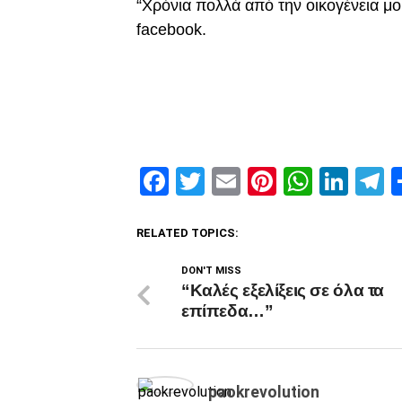
“Χρόνια πολλά από την οικογένεια μο
facebook.
Facebook
Twitter
Email
Pinterest
Whats
Link
T
RELATED TOPICS:
DON'T MISS
“Καλές εξελίξεις σε όλα τα
επίπεδα…”
paokrevolution