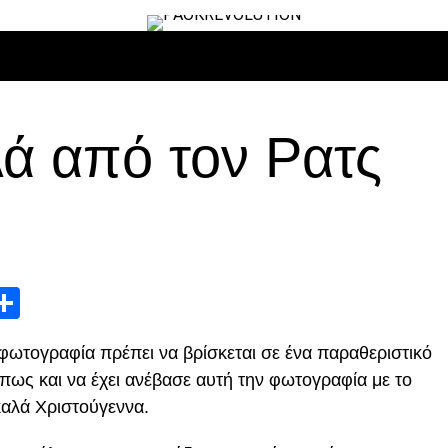
ΙΡΟ
ΜΠΆΣΚΕΤ
ΒΌΛΛΕΫ
ΕΠΙΚΑΙΡΌΤΗΤΑ
ΑΝΤΊΠΑΛΟΙ
λά από τον Ρατς
App
edIn
elegram
Μοιραστείτε
φωτογραφία πρέπει να βρίσκεται σε ένα παραθεριστικό
πως και να έχει ανέβασε αυτή την φωτογραφία με το
 καλά Χριστούγεννα.