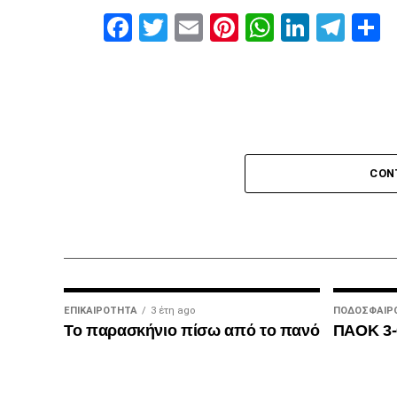
Facebook
Twitter
Email
Pinterest
WhatsAp
Linked
Tel
Μ
MVP
Ο Καμαρά έκρινε ακόμη ένα ματς του ΠΑΟΚ
γκολ του κόντρα σε Ατρόμητο και Λεβαδει
ΔΙΑΙΤΗΣΙΑ
CON
Ο Τσακαλίδης δεν ήρθε αντιμέτωπος με κ
δεύτερη σκέψη το πέναλτι υπέρ του Παναι
συνολικά από το τσεπάκι του επτά κίτρινες
ΕΠΙΚΑΙΡΌΤΗΤΑ
3 έτη ago
ΠΟΔΌΣΦΑΙΡ
A
Το παρασκήνιο πίσω από το πανό
ΠΑΟΚ 3-