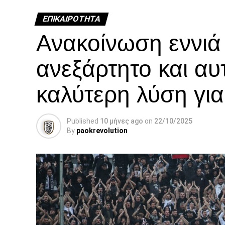
ΕΠΙΚΑΙΡΌΤΗΤΑ
Ανακοίνωση εννι
ανεξάρτητο και αυ
καλύτερη λύση γι
Published
10 μήνες ago
on
22/10/2025
By
paokrevolution