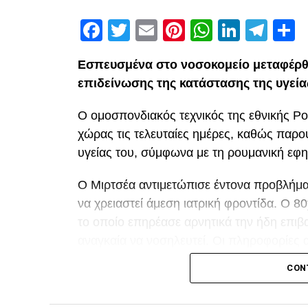
Facebook
Twitter
Email
Pinterest
WhatsAp
Linked
Tel
Μ
Εσπευσμένα στο νοσοκομείο μεταφέρθ
επιδείνωσης της κατάστασης της υγεία
Ο ομοσπονδιακός τεχνικός της εθνικής Ρ
χώρας τις τελευταίες ημέρες, καθώς παρ
υγείας του, σύμφωνα με τη ρουμανική εφη
Ο Μιρτσέα αντιμετώπισε έντονα προβλήματ
να χρειαστεί άμεση ιατρική φροντίδα. Ο 
το οποίο επηρέασε αρνητικά την ήδη επιβα
αναγκαία να νοσηλευτεί. Οι πληροφορίες 
τη διάρκεια της νοσηλείας του.
CON
Facebook
Twitter
Email
Pinterest
WhatsAp
Linked
Tel
Μ