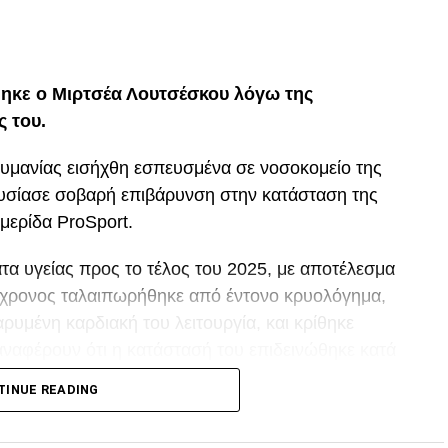
p
In
egram
οιραστείτε
ηκε ο Μιρτσέα Λουτσέσκου λόγω της
ς του.
ουμανίας εισήχθη εσπευσμένα σε νοσοκομείο της
ουσίασε σοβαρή επιβάρυνση στην κατάσταση της
μερίδα ProSport.
α υγείας προς το τέλος του 2025, με αποτέλεσμα
80χρονος ταλαιπωρήθηκε από έντονο κρυολόγημα,
ρυμένη καρδιακή του λειτουργία, και κρίθηκε
αναφέρουν ότι η κατάστασή του επιδεινώθηκε κατά
TINUE READING
p
In
egram
οιραστείτε