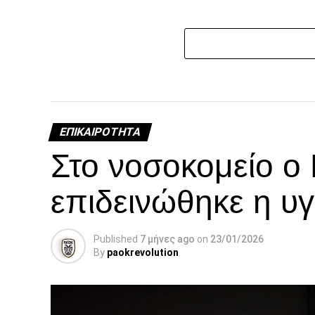
ΕΠΙΚΑΙΡΌΤΗΤΑ
Στο νοσοκομείο ο
επιδεινώθηκε η υγ
Published
7 μήνες ago
on
23/01/2026
By
paokrevolution