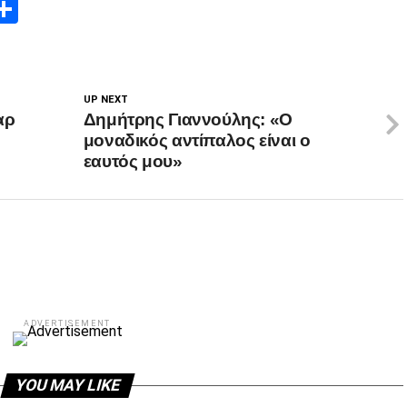
App
edIn
elegram
Μοιραστείτε
UP NEXT
αρ
Δημήτρης Γιαννούλης: «Ο
μοναδικός αντίπαλος είναι ο
εαυτός μου»
ADVERTISEMENT
YOU MAY LIKE