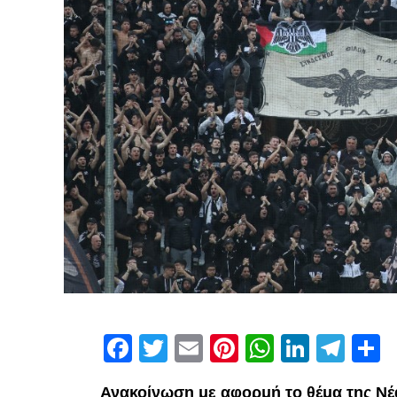
Facebook
Twitter
Email
Pinterest
WhatsAp
Linked
Tel
Μ
Ανακοίνωση με αφορμή το θέμα της Νέ