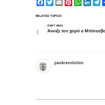
Facebook
Twitter
Email
Pinterest
Whats
Link
T
RELATED TOPICS:
DON'T MISS
Άνοιξε τον χορό ο Μπίσεσβ
paokrevolution