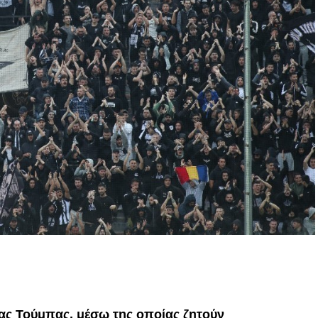
p
In
egram
οιραστείτε
ας Τούμπας, μέσω της οποίας ζητούν