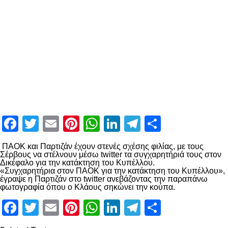
Facebook
Twitter
Email
Pinterest
WhatsApp
LinkedIn
Telegram
Μοιραστ
ΠΑΟΚ και Παρτιζάν έχουν στενές σχέσης φιλίας, με τους
Σέρβους να στέλνουν μέσω twitter τα συγχαρητήριά τους στον
Δικέφαλο για την κατάκτηση του Κυπέλλου.
«Συγχαρητήρια στον ΠΑΟΚ για την κατάκτηση του Κυπέλλου»,
έγραψε η Παρτιζάν στο twitter ανεβάζοντας την παραπάνω
φωτογραφία όπου ο Κλάους σηκώνει την κούπα.
Facebook
Twitter
Email
Pinterest
WhatsApp
LinkedIn
Telegram
Μοιραστ