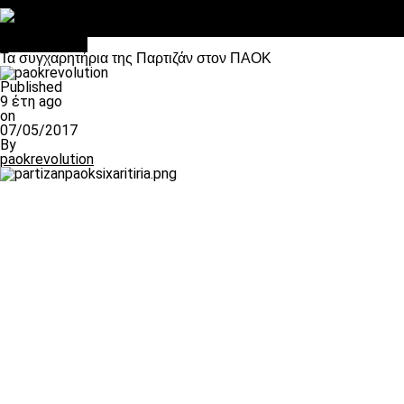
Στο OPEN τα προκριματικά, στη NOVA τα του πρωταθλήματος
Σαν σήμερα: Οταν “έφυγε” ο Λόραντ
Ποδόσφαιρο
Τα συγχαρητήρια της Παρτιζάν στον ΠΑΟΚ
Published
9 έτη ago
on
07/05/2017
By
paokrevolution