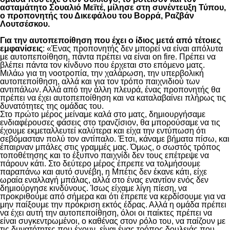
ασταμάτητο Σουαλιό Μεϊτέ, μίλησε στη συνέντευξη Τύπου,
ο προπονητής του Δικεφάλου του Βορρά, Ραζβάν
Λουτσέσκου.
Για την αυτοπεποίθηση που έχει ο ίδιος μετά από τέτοιες
εμφανίσεις
: «Ένας προπονητής δεν μπορεί να είναι απόλυτα
με αυτοπεποίθηση, πάντα πρέπει να είναι on fire. Πρέπει να
βλέπει πάντα τον κίνδυνο που έρχεται στο επόμενο ματς.
Μιλάω για τη νοοτροπία, την χαλάρωση, την υπερβολική
αυτοπεποίθηση, αλλά και για τον τρόπο παιχνιδιού των
αντιπάλων. Αλλά από την άλλη πλευρά, ένας προπονητής θα
πρέπει να έχει αυτοπεποίθηση και να καταλαβαίνει πλήρως τις
δυνατότητες της ομάδας του.
Στο πρώτο μέρος μείναμε καλά στο ματς, δημιουργήσαμε
ενδιαφέρουσες φάσεις στο τρανζίσιον, θα μπορούσαμε να τις
έχουμε εκμεταλλευτεί καλύτερα και είχα την εντύπωση ότι
σεβόμασταν πολύ τον αντίπαλο. Έτσι, κάναμε βήματα πίσω, και
έπαιρναν μπάλες στις γραμμές μας. Όμως, ο σωστός τρόπος
τοποθέτησης και το έξυπνο παιχνίδι δεν τους επέτρεψε να
πάρουν κάτι. Στο δεύτερο μέρος έπρεπε να τολμήσουμε
παραπάνω και αυτό συνέβη, η Μπέτις δεν έκανε κάτι, είχε
ωραία εναλλαγή μπάλας, αλλά στο ένας εναντίον ενός δεν
δημιούργησε κινδύνους. Ίσως είχαμε λίγη πίεση, να
προκριθούμε από σήμερα και ότι έπρεπε να κερδίσουμε για να
μην παίξουμε την πρόκριση εκτός έδρας. Αλλά η ομάδα πρέπει
να έχει αυτή την αυτοπεποίθηση, όλοι οι παίκτες πρέπει να
είναι συγκεντρωμένοι, ο καθένας στον ρόλο του, να παίζουν με
τις δυνατότητες που έχουν, είναι ένας τρόπος δουλειάς που