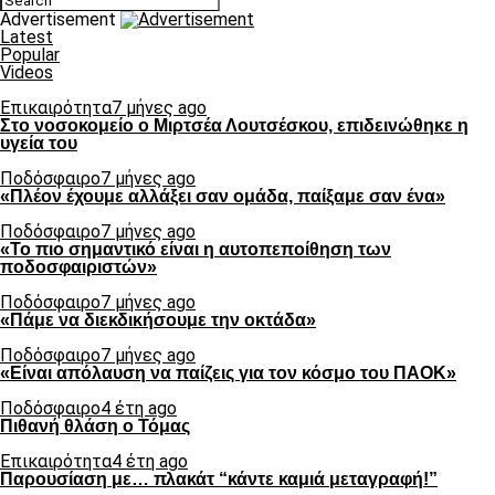
Advertisement
Latest
Popular
Videos
Επικαιρότητα
7 μήνες ago
Στο νοσοκομείο ο Μιρτσέα Λουτσέσκου, επιδεινώθηκε η
υγεία του
Ποδόσφαιρο
7 μήνες ago
«Πλέον έχουμε αλλάξει σαν ομάδα, παίξαμε σαν ένα»
Ποδόσφαιρο
7 μήνες ago
«Το πιο σημαντικό είναι η αυτοπεποίθηση των
ποδοσφαιριστών»
Ποδόσφαιρο
7 μήνες ago
«Πάμε να διεκδικήσουμε την οκτάδα»
Ποδόσφαιρο
7 μήνες ago
«Είναι απόλαυση να παίζεις για τον κόσμο του ΠΑΟΚ»
Ποδόσφαιρο
4 έτη ago
Πιθανή θλάση ο Τόμας
Επικαιρότητα
4 έτη ago
Παρουσίαση με… πλακάτ “κάντε καμιά μεταγραφή!”