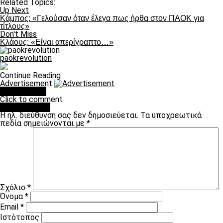
Related Topics:
Up Next
Κάμπος: «Γελούσαν όταν έλεγα πως ήρθα στον ΠΑΟΚ για
τίτλους»
Don't Miss
Κλάους: «Είναι απερίγραπτο…»
paokrevolution
Continue Reading
Advertisement
You may like
Click to comment
Leave a Reply
Η ηλ. διεύθυνση σας δεν δημοσιεύεται.
Τα υποχρεωτικά
πεδία σημειώνονται με
*
Σχόλιο
*
Όνομα
*
Email
*
Ιστότοπος