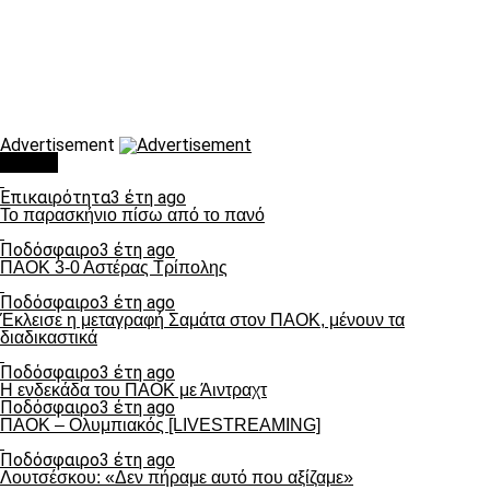
Advertisement
Τάσεις
Επικαιρότητα
3 έτη ago
Το παρασκήνιο πίσω από το πανό
Ποδόσφαιρο
3 έτη ago
ΠΑΟΚ 3-0 Αστέρας Τρίπολης
Ποδόσφαιρο
3 έτη ago
Έκλεισε η μεταγραφή Σαμάτα στον ΠΑΟΚ, μένουν τα
διαδικαστικά
Ποδόσφαιρο
3 έτη ago
Η ενδεκάδα του ΠΑΟΚ με Άιντραχτ
Ποδόσφαιρο
3 έτη ago
ΠΑΟΚ – Ολυμπιακός [LIVESTREAMING]
Ποδόσφαιρο
3 έτη ago
Λουτσέσκου: «Δεν πήραμε αυτό που αξίζαμε»