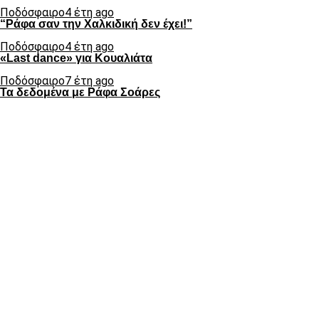
Ποδόσφαιρο
4 έτη ago
“Ράφα σαν την Χαλκιδική δεν έχει!”
Ποδόσφαιρο
4 έτη ago
«Last dance» για Κουαλιάτα
Ποδόσφαιρο
7 έτη ago
Τα δεδομένα με Ράφα Σοάρες