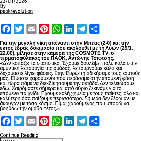
23/01/2026
By
paokrevolution
Facebook
Twitter
Email
Pinterest
WhatsApp
LinkedIn
Telegram
Μοιραστ
Για την μεγάλη νίκη απέναντι στην Μπέτις (2-0) και την
εκτός έδρας δοκιμασία που ακολουθεί με τη Λυών (29/1,
22.00), μίλησε στην κάμερα της COSMOTE TV, ο
τερματοφύλακας του ΠΑΟΚ, Αντώνης Τσιφτσής.
«Δεν κοιτάζω τα στατιστικά. Έχουμε δουλέψει πολύ καλά στην
αμυντική λειτουργία της ομάδας, λειτουργούμε καλά και
δεχόμαστε λίγες φάσεις. Στην Ευρώπη αδικήσαμε τους εαυτούς
μας. Είμαστε χαρούμενοι που περάσαμε στην επόμενη φάση
και τώρα πάμε να διεκδικήσουμε την οκτάδα. Δεν τελειώσαμε
εδώ. Χαιρόμαστε σήμερα και από αύριο ξεκινάμε για το
επόμενο παιχνίδι. Έχουμε καλή χημεία με τους παίκτες, όλο και
καλύτερη όσο παίζουμε περισσότερο. Σήμερα δεν ξέρω αν με
άκουγαν με τόσο κόσμο. Είμαι χαρούμενος που μπορώ να
βοηθάω την ομάδα φέτος».
Facebook
Twitter
Email
Pinterest
WhatsApp
LinkedIn
Telegram
Μοιραστ
Continue Reading