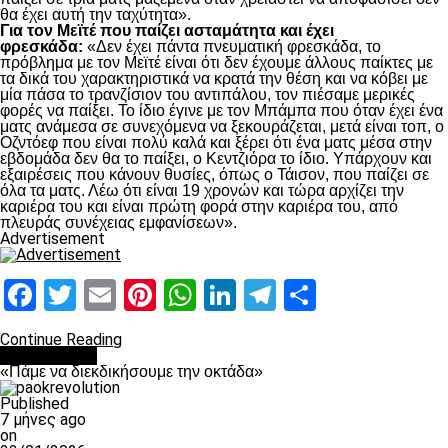
θα έχει αυτή την ταχύτητα».
Για τον Μεϊτέ που παίζει ασταμάτητα και έχει
φρεσκάδα:
«Δεν έχει πάντα πνευματική φρεσκάδα, το
πρόβλημα με τον Μεϊτέ είναι ότι δεν έχουμε άλλους παίκτες με
τα δικά του χαρακτηριστικά να κρατά την θέση και να κόβει με
μία πάσα το τρανζίσιον του αντιπάλου, τον πιέσαμε μερικές
φορές να παίξει. Το ίδιο έγινε με τον Μπάμπα που όταν έχει ένα
ματς ανάμεσα σε συνεχόμενα να ξεκουράζεται, μετά είναι τοπ, ο
Οζντόεφ που είναι πολύ καλά και ξέρει ότι ένα ματς μέσα στην
εβδομάδα δεν θα το παίξει, ο Κεντζιόρα το ίδιο. Υπάρχουν και
εξαιρέσεις που κάνουν θυσίες, όπως ο Τάισον, που παίζει σε
όλα τα ματς. Λέω ότι είναι 19 χρονών και τώρα αρχίζει την
καριέρα του και είναι πρώτη φορά στην καριέρα του, από
πλευράς συνέχειας εμφανίσεων».
Advertisement
Facebook
Twitter
Email
Pinterest
WhatsApp
LinkedIn
Telegram
Μοιραστ
Continue Reading
Ποδόσφαιρο
«Πάμε να διεκδικήσουμε την οκτάδα»
Published
7 μήνες ago
on