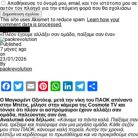
Αποθήκευσε το όνομά μου, email, και τον ιστότοπο μου σε
αυτόν τον πλοηγό για την επόμενη φορά που θα σχολιάσω.
This site uses Akismet to reduce spam.
Learn how your
comment data is processed.
Ποδόσφαιρο
«Πλέον έχουμε αλλάξει σαν ομάδα, παίξαμε σαν ένα»
Published
7 μήνες ago
on
23/01/2026
By
paokrevolution
Facebook
Twitter
Email
Pinterest
WhatsApp
LinkedIn
Telegram
Μοιραστ
Ο Μαγκομέντ Οζντόεφ, μετά την νίκη του ΠΑΟΚ απέναντι
στην Μπέτις, μίλησε στην κάμερα της Cosmote TV και
τόνισε ότι πλέον οι ασπρόμαυροι έχουν αλλάξει σαν
ομάδα, παλεύοντας σαν ένα.
Αναλυτικά όσα δήλωσε
: «
Κάναμε τα πάντα καλά. Παίξαμε σαν
ένα, τρέξαμε και παλέψαμε σαν μια μεγάλη ομάδα. Κάθε σεζόν
μου στον ΠΑΟΚ, κάνουμε καλή πορεία. Αυτήν την χρονιά,
ελπίζω να κερδίσουμε το πρωτάθλημα και να προκριθούμε στον