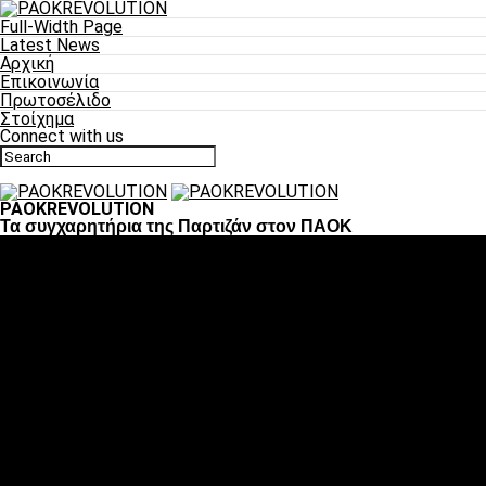
Full-Width Page
Latest News
Αρχική
Επικοινωνία
Πρωτοσέλιδο
Στοίχημα
Connect with us
PAOKREVOLUTION
Τα συγχαρητήρια της Παρτιζάν στον ΠΑΟΚ
Ποδόσφαιρο
«Πλέον έχουμε αλλάξει σαν ομάδα, παίξαμε σαν ένα»
«Το πιο σημαντικό είναι η αυτοπεποίθηση των
ποδοσφαιριστών»
«Πάμε να διεκδικήσουμε την οκτάδα»
«Είναι απόλαυση να παίζεις για τον κόσμο του ΠΑΟΚ»
«Θα τα δώσουμε όλα κόντρα στη Λιόν για την οκτάδα»
Μπάσκετ