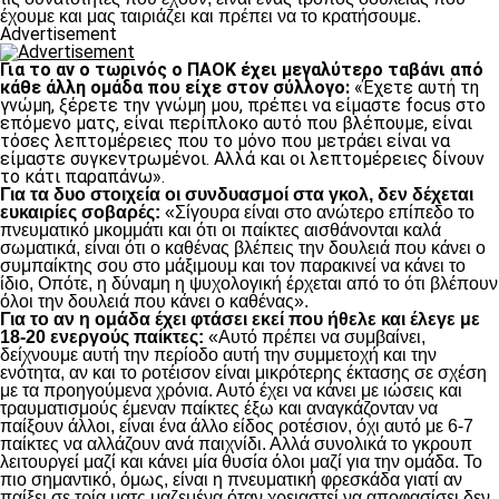
έχουμε και μας ταιριάζει και πρέπει να το κρατήσουμε.
Advertisement
Για το αν ο τωρινός ο ΠΑΟΚ έχει μεγαλύτερο ταβάνι από
κάθε άλλη ομάδα που είχε στον σύλλογο:
«Έχετε αυτή τη
γνώμη, ξέρετε την γνώμη μου, πρέπει να είμαστε focus στο
επόμενο ματς, είναι περίπλοκο αυτό που βλέπουμε, είναι
τόσες λεπτομέρειες που το μόνο που μετράει είναι να
είμαστε συγκεντρωμένοι. Αλλά και οι λεπτομέρειες δίνουν
το κάτι παραπάνω».
Για τα δυο στοιχεία οι συνδυασμοί στα γκολ, δεν δέχεται
ευκαιρίες σοβαρές:
«Σίγουρα είναι στο ανώτερο επίπεδο το
πνευματικό μκομμάτι και ότι οι παίκτες αισθάνονται καλά
σωματικά, είναι ότι ο καθένας βλέπεις την δουλειά που κάνει ο
συμπαίκτης σου στο μάξιμουμ και τον παρακινεί να κάνει το
ίδιο, Οπότε, η δύναμη η ψυχολογική έρχεται από το ότι βλέπουν
όλοι την δουλειά που κάνει ο καθένας».
Για το αν η ομάδα έχει φτάσει εκεί που ήθελε και έλεγε με
18-20 ενεργούς παίκτες:
«Αυτό πρέπει να συμβαίνει,
δείχνουμε αυτή την περίοδο αυτή την συμμετοχή και την
ενότητα, αν και το ροτέισον είναι μικρότερης έκτασης σε σχέση
με τα προηγούμενα χρόνια. Αυτό έχει να κάνει με ιώσεις και
τραυματισμούς έμεναν παίκτες έξω και αναγκάζονταν να
παίξουν άλλοι, είναι ένα άλλο είδος ροτέσιον, όχι αυτό με 6-7
παίκτες να αλλάζουν ανά παιχνίδι. Αλλά συνολικά το γκρουπ
λειτουργεί μαζί και κάνει μία θυσία όλοι μαζί για την ομάδα. Το
πιο σημαντικό, όμως, είναι η πνευματική φρεσκάδα γιατί αν
παίξει σε τρία ματς μαζεμένα όταν χρειαστεί να αποφασίσει δεν