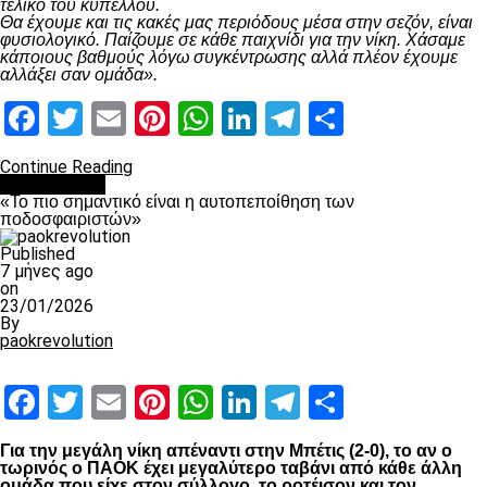
τελικό του κυπέλλου.
Θα έχουμε και τις κακές μας περιόδους μέσα στην σεζόν, είναι
φυσιολογικό. Παίζουμε σε κάθε παιχνίδι για την νίκη. Χάσαμε
κάποιους βαθμούς λόγω συγκέντρωσης αλλά πλέον έχουμε
αλλάξει σαν ομάδα».
Facebook
Twitter
Email
Pinterest
WhatsApp
LinkedIn
Telegram
Μοιραστ
Continue Reading
Ποδόσφαιρο
«Το πιο σημαντικό είναι η αυτοπεποίθηση των
ποδοσφαιριστών»
Published
7 μήνες ago
on
23/01/2026
By
paokrevolution
Facebook
Twitter
Email
Pinterest
WhatsApp
LinkedIn
Telegram
Μοιραστ
Για την μεγάλη νίκη απέναντι στην Μπέτις (2-0), το αν ο
τωρινός ο ΠΑΟΚ έχει μεγαλύτερο ταβάνι από κάθε άλλη
ομάδα που είχε στον σύλλογο, το ροτέισον και τον