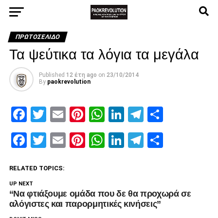
ΠΡΩΤΟΣΈΛΙΔΟ
Τα ψεύτικα τα λόγια τα μεγάλα
Published
12 έτη ago
on
23/10/2014
By
paokrevolution
Facebook
Twitter
Email
Pinterest
WhatsApp
LinkedIn
Telegram
Μοιρασ
Facebook
Twitter
Email
Pinterest
WhatsApp
LinkedIn
Telegram
Μοιρασ
RELATED TOPICS:
UP NEXT
“Να φτιάξουμε ομάδα που δε θα προχωρά σε
αλόγιστες και παρορμητικές κινήσεις”