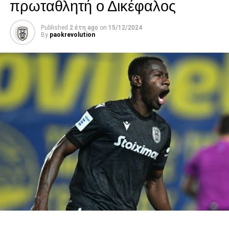
πρωταθλητή ο Δικέφαλος
Published
2 έτη ago
on
15/12/2024
By
paokrevolution