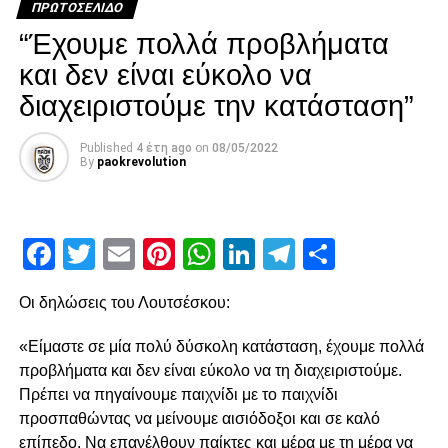
ΠΡΩΤΟΣΈΛΙΔΟ
πέρασε δίπλα από το κάθετο δοκάρι!
“Έχουμε πολλά προβλήματα
Διπλό λάθος Μιχαηλίδη, χαμένο πέναλτι από τον
και δεν είναι εύκολο να
Μαϊντέβατς
διαχειριστούμε την κατάσταση”
Published
4 έτη ago
on
08/05/2022
ADVERTISEMENT
By
paokrevolution
Facebook
Twitter
Email
Pinterest
WhatsApp
LinkedIn
Telegram
Μοιρασ
Ακολούθησε στο 15′ χλιαρό σουτ του Ότο που μπλόκαρε
ο Τσάβες, ενώ στο 21’ ο Παναιτωλικός κέρδισε πέναλτι
μετά από λάθος και μαρκάρισμα του Μιχαηλίδη στον
Οι δηλώσεις του Λουτσέσκου:
Μαϊντέβατς. Ο τελευταίος ανέλαβε την εκτέλεση στο 23’,
«Είμαστε σε μία πολύ δύσκολη κατάσταση, έχουμε πολλά
αλλά έστειλε την μπάλα άουτ, χάνοντας μία χρυσή
προβλήματα και δεν είναι εύκολο να τη διαχειριστούμε.
ευκαιρία για να βάλει τον Παναιτωλικό μπροστά στο σκορ.
Πρέπει να πηγαίνουμε παιχνίδι με το παιχνίδι
Μοναδική ευκαιρία από τον Λαχούντ
προσπαθώντας να μείνουμε αισιόδοξοι και σε καλό
Στο 27′ ο Σάστρε προσπάθησε να γίνει επικίνδυνος με
επίπεδο. Να επανέλθουν παίκτες και μέρα με τη μέρα να