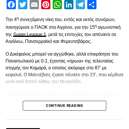
Facebook
Twitter
Email
Pinterest
WhatsApp
LinkedIn
Telegram
Μοιρασ
η
Την 4
συνεχόμενη νίκη του, εντός και εκτός συνόρων,
η
πανηγύρισε ο ΠΑΟΚ στο Αγρίνιο, για την 15
αγωνιστική
της
Super League 1
, μετά τις επιτυχίες του απέναντι σε
Αιγάλεω, Πανσερραϊκό και Φερεντσβάρος.
Ο Δικέφαλος μπορεί να αγχώθηκε, αλλά επικράτησε του
Παναιτωλικού με 0-1, έχοντας «ήρωα» της τελευταίας
στιγμής τον Καμαρά, ο οποίος σκόραρε στο 87’ με
κεφαλιά. Ο Μαϊντέβατς έχασε πέναλτι στο 23’, που κέρδισε
μετά από διπλό λάθος του Μιχαηλίδη.
Ο ΠΑΟΚ ξεκίνησε με στόχο να κυριαρχήσει και μόλις στο
2′ έχασε την πρώτη του ευκαιρία. Ο Σορετίρε βρέθηκε σε
CONTINUE READING
θέση βολής πλάγια μέσα στην περιοχή, πλάσαρε, αλλά
απέκρουσε σε κόρνερ ο Τσάβες.Από το 10’ και μετά ο
Παναιτωλικός ισορρόπησε και στο 14′ απείλησε με
«κεραυνό» του Λαχούντ έξω από την περιοχή, που