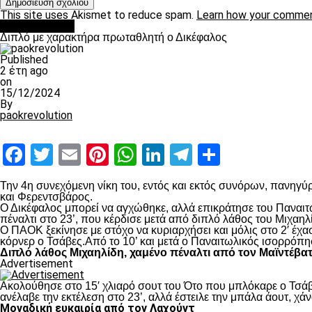
This site uses Akismet to reduce spam.
Learn how your commen
πρωτοσέλιδο
Διπλό με χαρακτήρα πρωταθλητή ο Δικέφαλος
Published
2 έτη ago
on
15/12/2024
By
paokrevolution
Facebook
Twitter
Email
Pinterest
WhatsApp
LinkedIn
Telegram
Μοιραστ
Την 4
η
συνεχόμενη νίκη του, εντός και εκτός συνόρων, πανηγύρ
και Φερεντσβάρος.
Ο Δικέφαλος μπορεί να αγχώθηκε, αλλά επικράτησε του Παναιτω
πέναλτι στο 23’, που κέρδισε μετά από διπλό λάθος του Μιχαηλ
Ο ΠΑΟΚ ξεκίνησε με στόχο να κυριαρχήσει και μόλις στο 2′ έχ
κόρνερ ο Τσάβες.Από το 10’ και μετά ο Παναιτωλικός ισορρόπη
Διπλό λάθος Μιχαηλίδη, χαμένο πέναλτι από τον Μαϊντέβα
Advertisement
Ακολούθησε στο 15′ χλιαρό σουτ του Ότο που μπλόκαρε ο Τσάβε
ανέλαβε την εκτέλεση στο 23’, αλλά έστειλε την μπάλα άουτ, χά
Μοναδική ευκαιρία από τον Λαχούντ