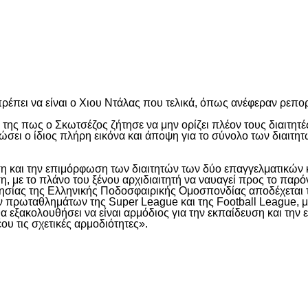
είτε
πει να είναι ο Χιου Ντάλας που τελικά, όπως ανέφεραν ρεπορ
της πως ο Σκωτσέζος ζήτησε να μην ορίζει πλέον τους διαιτη
σει ο ίδιος πλήρη εικόνα και άποψη για το σύνολο των διαιτη
υση και την επιμόρφωση των διαιτητών των δύο επαγγελματικών
η, με το πλάνο του ξένου αρχιδιαιτητή να ναυαγεί προς το παρ
ησίας της Ελληνικής Ποδοσφαιρικής Ομοσπονδίας αποδέχεται το
 πρωταθλημάτων της Super League και της Football League, μέ
θα εξακολουθήσει να είναι αρμόδιος για την εκπαίδευση και τη
υ τις σχετικές αρμοδιότητες».
είτε