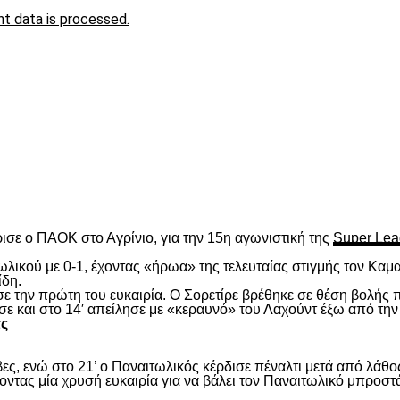
t data is processed.
είτε
ισε ο ΠΑΟΚ στο Αγρίνιο, για την 15
η
αγωνιστική της
Super Lea
λικού με 0-1, έχοντας «ήρωα» της τελευταίας στιγμής τον Καμα
ίδη.
ασε την πρώτη του ευκαιρία. Ο Σορετίρε βρέθηκε σε θέση βολής
σε και στο 14′ απείλησε με «κεραυνό» του Λαχούντ έξω από την
τς
ς, ενώ στο 21’ ο Παναιτωλικός κέρδισε πέναλτι μετά από λάθος
νοντας μία χρυσή ευκαιρία για να βάλει τον Παναιτωλικό μπροστ