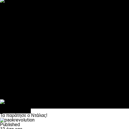
ΠΑΟΚ και τηλεοπτικά: αποκλειστικά απόφαση Σαββίδη
Αντίπαλοι
Νέα προβλήματα στην Μπέτις πριν την Τούμπα
Επίσημο «stop» στους φίλους του ΠΑΟΚ στο Αγρίνιο
Η Λιόν «σφυροκόπησε» τη Μονακό και πλησιάζει στο Champio
ΠΑΟΚ: Τι έκαναν οι αντίπαλοί του στο Europa League
Η Ριέκα διέκοψε την εγγραφή μελών ενόψει… ΠΑΟΚ
Διάφορα
Πέθανε ο μπαμπάς του Γιαννάκη, Λουκάς Μήλιος
ΣΦ ΠΑΟΚ Θύρα 4: Ανακοίνωσε οδική εκδρομή για τον αγώνα με
Κανείς δεν ξέχασε τα έξι αετόπουλα
Στο OPEN τα προκριματικά, στη NOVA τα του πρωταθλήματος
Σαν σήμερα: Οταν “έφυγε” ο Λόραντ
πρωτοσέλιδο
Τα παράτησε ο Ντάλας!
Published