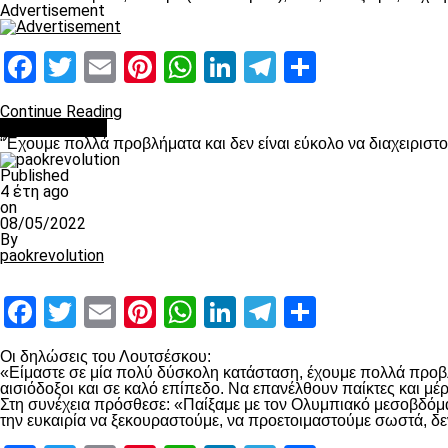
Advertisement
Facebook
Twitter
Email
Pinterest
WhatsApp
LinkedIn
Telegram
Μοιραστ
Continue Reading
πρωτοσέλιδο
“Έχουμε πολλά προβλήματα και δεν είναι εύκολο να διαχειριστ
Published
4 έτη ago
on
08/05/2022
By
paokrevolution
Facebook
Twitter
Email
Pinterest
WhatsApp
LinkedIn
Telegram
Μοιραστ
Οι δηλώσεις του Λουτσέσκου:
«Είμαστε σε μία πολύ δύσκολη κατάσταση, έχουμε πολλά προβλή
αισιόδοξοι και σε καλό επίπεδο. Να επανέλθουν παίκτες και μ
Στη συνέχεια πρόσθεσε: «Παίξαμε με τον Ολυμπιακό μεσοβδόμαδα
την ευκαιρία να ξεκουραστούμε, να προετοιμαστούμε σωστά, δε