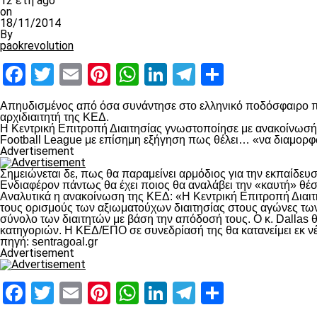
12 έτη ago
on
18/11/2014
By
paokrevolution
Facebook
Twitter
Email
Pinterest
WhatsApp
LinkedIn
Telegram
Μοιραστ
Απηυδισμένος από όσα συνάντησε στο ελληνικό ποδόσφαιρο πρέ
αρχιδιαιτητή της ΚΕΔ.
Η Κεντρική Επιτροπή Διαιτησίας γνωστοποίησε με ανακοίνωσή 
Football League με επίσημη εξήγηση πως θέλει… «να διαμορφώ
Advertisement
Σημειώνεται δε, πως θα παραμείνει αρμόδιος για την εκπαίδε
Ενδιαφέρον πάντως θα έχει ποιος θα αναλάβει την «καυτή» θέσ
Αναλυτικά η ανακοίνωση της ΚΕΔ: «Η Κεντρική Επιτροπή Διαιτ
τους ορισμούς των αξιωματούχων διαιτησίας στους αγώνες των
σύνολο των διαιτητών με βάση την απόδοσή τους. Ο κ. Dallas 
κατηγοριών. Η ΚΕΔ/ΕΠΟ σε συνεδρίασή της θα κατανείμει εκ νέο
πηγή: sentragoal.gr
Advertisement
Facebook
Twitter
Email
Pinterest
WhatsApp
LinkedIn
Telegram
Μοιραστ