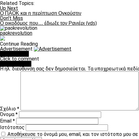
Related Topics:
Up Next
Ο ΠΑΟΚ και η περίπτωση Ογκούστιν
Don't Miss
Ο οικοδόμος που… έδιωξε τον Ρανιέρι (vds)
paokrevolution
Continue Reading
Advertisement
You may like
Click to comment
Leave a Reply
Η ηλ. διεύθυνση σας δεν δημοσιεύεται.
Τα υποχρεωτικά πεδί
Σχόλιο
*
Όνομα
*
Email
*
Ιστότοπος
Αποθήκευσε το όνομά μου, email, και τον ιστότοπο μου σ