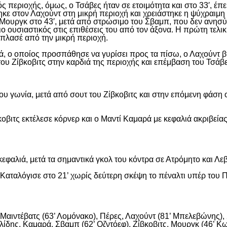
ς περιοχής, όμως, ο Τσάβες ήταν σε ετοιμότητα και στο 33′, έπε
ε στον Λαχούντ στη μικρή περιοχή και χρειάστηκε η ψύχραιμη 
Μουργκ στο 43′, μετά από στρώσιμο του Σβαμπ, που δεν ανησύ
ιο ουσιαστικός στις επιθέσεις του από τον άξονα. Η πρώτη τελι
ε πλασέ από την μικρή περιοχή.
, ο οποίος προσπάθησε να γυρίσει προς τα πίσω, ο Λαχούντ βγ
ου Ζίβκοβιτς στην καρδιά της περιοχής και επέμβαση του Τσάβ
ου γωνία, μετά από σουτ του Ζίβκοβιτς και στην επόμενη φάση ο
οβιτς εκτέλεσε κόρνερ και ο Μαντί Καμαρά με κεφαλιά ακριβείας
εφαλιά, μετά τα σημαντικά γκολ του κόντρα σε Ατρόμητο και Λε
αταλόγισε στο 21’ χωρίς δεύτερη σκέψη το πέναλτι υπέρ του Π
αιντέβατς (63’ Λομόνακο), Πέρες, Λαχούντ (81’ Μπελεβώνης), Σ
ίδης, Καμαρά, Σβαμπ (62’ Οζντόεφ), Ζίβκοβιτς, Μουργκ (46’ Κων