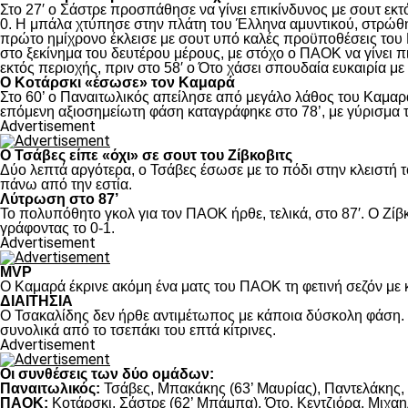
Στο 27′ ο Σάστρε προσπάθησε να γίνει επικίνδυνος με σουτ εκτό
0. Η μπάλα χτύπησε στην πλάτη του Έλληνα αμυντικού, στρώθηκ
πρώτο ημίχρονο έκλεισε με σουτ υπό καλές προϋποθέσεις του 
στο ξεκίνημα του δευτέρου μέρους, με στόχο ο ΠΑΟΚ να γίνει π
εκτός περιοχής, πριν στο 58′ ο Ότο χάσει σπουδαία ευκαιρία μ
Ο Κοτάρσκι «έσωσε» τον Καμαρά
Στο 60’ ο Παναιτωλικός απείλησε από μεγάλο λάθος του Καμαρά
επόμενη αξιοσημείωτη φάση καταγράφηκε στο 78’, με γύρισμα τ
Advertisement
Ο Τσάβες είπε «όχι» σε σουτ του Ζίβκοβιτς
Δύο λεπτά αργότερα, ο Τσάβες έσωσε με το πόδι στην κλειστή τ
πάνω από την εστία.
Λύτρωση στο 87’
Το πολυπόθητο γκολ για τον ΠΑΟΚ ήρθε, τελικά, στο 87′. Ο Ζίβκ
γράφοντας το 0-1.
Advertisement
MVP
Ο Καμαρά έκρινε ακόμη ένα ματς του ΠΑΟΚ τη φετινή σεζόν με κ
ΔΙΑΙΤΗΣΙΑ
Ο Τσακαλίδης δεν ήρθε αντιμέτωπος με κάποια δύσκολη φάση. Κ
συνολικά από το τσεπάκι του επτά κίτρινες.
Advertisement
Οι συνθέσεις των δύο ομάδων:
Παναιτωλικός:
Τσάβες, Μπακάκης (63’ Μαυρίας), Παντελάκης, Μ
ΠΑΟΚ:
Κοτάρσκι, Σάστρε (62’ Μπάμπα), Ότο, Κεντζιόρα, Μιχαηλ