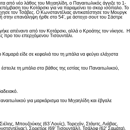
ιτα από νέο λάθος του Μιχαηλίδη, ο Παναιτωλικός άγγιξε το 1-
επέμβαση του Κοτάρσκι για να παραμείνει το σκορ ισόπαλο. Το
χησε τον Τσάβες. Ο Κωνσταντέλιας αντικατέστησε τον Μουργκ
κή στην επανάληψη ήρθε στο 54′, με άστοχο σουτ του Σάστρε
ήκε απέναντι από τον Κοτάρσκι, αλλά ο Κροάτης τον νίκησε. Η
ες προ του επερχόμενου Τισουντάλι.
 Καμαρά είδε σε κεφαλιά του τη μπάλα να φεύγει ελάχιστα
 έστειλε τη μπάλα στο βάθος της εστίας του Παναιτωλικού,
βαδειακό.
αναιτωλικού για μαρκάρισμα του Μιχαηλίδη και έβγαλε
ιέλης, Μπουζούκης (63΄Λουίς), Τορεχόν, Στάγιτς, Λιάβας.
στσντέλιας), Σορετίρε (69’ Τισουντάλι), Τσάλοφ (62’ Σαμάτα).