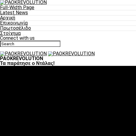
Full-Width Page
Latest News
Αρχική
Επικοινωνία
Πρωτοσέλιδο
Στοίχημα
Connect with us
PAOKREVOLUTION
Τα παράτησε ο Ντάλας!
Ποδόσφαιρο
«Πλέον έχουμε αλλάξει σαν ομάδα, παίξαμε σαν ένα»
«Το πιο σημαντικό είναι η αυτοπεποίθηση των ποδοσφαιριστώ
«Πάμε να διεκδικήσουμε την οκτάδα»
«Είναι απόλαυση να παίζεις για τον κόσμο του ΠΑΟΚ»
«Θα τα δώσουμε όλα κόντρα στη Λιόν για την οκτάδα»
Μπάσκετ
Αλλαγή ώρας με Σπόρτινγκ και Μπιλμπάο