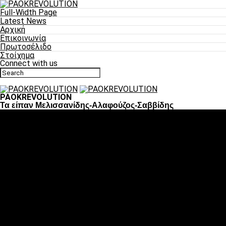
Full-Width Page
Latest News
Αρχική
Επικοινωνία
Πρωτοσέλιδο
Στοίχημα
Connect with us
PAOKREVOLUTION
Τα είπαν Μελισσανίδης-Αλαφούζος-Σαββίδης
Ποδόσφαιρο
«Πλέον έχουμε αλλάξει σαν ομάδα, παίξαμε σαν ένα»
«Το πιο σημαντικό είναι η αυτοπεποίθηση των
ποδοσφαιριστών»
«Πάμε να διεκδικήσουμε την οκτάδα»
«Είναι απόλαυση να παίζεις για τον κόσμο του ΠΑΟΚ»
«Θα τα δώσουμε όλα κόντρα στη Λιόν για την οκτάδα»
Μπάσκετ