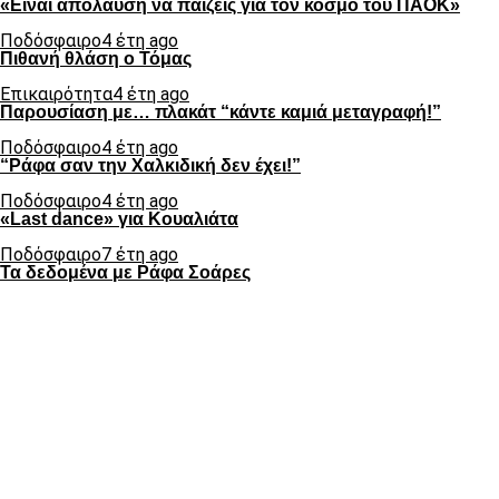
«Είναι απόλαυση να παίζεις για τον κόσμο του ΠΑΟΚ»
Ποδόσφαιρο
4 έτη ago
Πιθανή θλάση ο Τόμας
Επικαιρότητα
4 έτη ago
Παρουσίαση με… πλακάτ “κάντε καμιά μεταγραφή!”
Ποδόσφαιρο
4 έτη ago
“Ράφα σαν την Χαλκιδική δεν έχει!”
Ποδόσφαιρο
4 έτη ago
«Last dance» για Κουαλιάτα
Ποδόσφαιρο
7 έτη ago
Τα δεδομένα με Ράφα Σοάρες