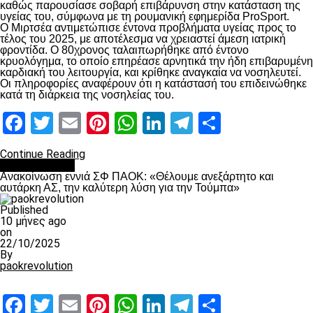
καθώς παρουσίασε σοβαρή επιβάρυνση στην κατάσταση της
υγείας του, σύμφωνα με τη ρουμανική εφημερίδα ProSport.
Ο Μιρτσέα αντιμετώπισε έντονα προβλήματα υγείας προς το
τέλος του 2025, με αποτέλεσμα να χρειαστεί άμεση ιατρική
φροντίδα. Ο 80χρονος ταλαιπωρήθηκε από έντονο
κρυολόγημα, το οποίο επηρέασε αρνητικά την ήδη επιβαρυμένη
καρδιακή του λειτουργία, και κρίθηκε αναγκαία να νοσηλευτεί.
Οι πληροφορίες αναφέρουν ότι η κατάστασή του επιδεινώθηκε
κατά τη διάρκεια της νοσηλείας του.
Facebook
Twitter
Email
Pinterest
WhatsApp
LinkedIn
Telegram
Μοιραστ
Continue Reading
Επικαιρότητα
Ανακοίνωση εννιά ΣΦ ΠΑΟΚ: «Θέλουμε ανεξάρτητο και
αυτάρκη ΑΣ, την καλύτερη λύση για την Τούμπα»
Published
10 μήνες ago
on
22/10/2025
By
paokrevolution
Facebook
Twitter
Email
Pinterest
WhatsApp
LinkedIn
Telegram
Μοιραστ