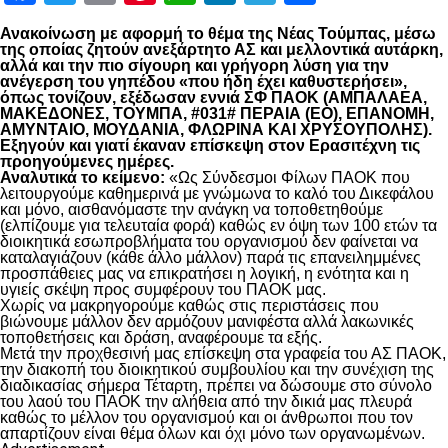
Ανακοίνωση με αφορμή το θέμα της Νέας Τούμπας, μέσω
της οποίας ζητούν ανεξάρτητο ΑΣ και μελλοντικά αυτάρκη,
αλλά και την πιο σίγουρη και γρήγορη λύση για την
ανέγερση του γηπέδου «που ήδη έχει καθυστερήσει»,
όπως τονίζουν, εξέδωσαν εννιά ΣΦ ΠΑΟΚ (ΑΜΠΑΛΑΕΑ,
ΜΑΚΕΔΟΝΕΣ, ΤΟΥΜΠΑ, #031# ΠΕΡΑΙΑ (ΕΟ), ΕΠΑΝΟΜΗ,
ΑΜΥΝΤΑΙΟ, ΜΟΥΔΑΝΙΑ, ΦΛΩΡΙΝΑ ΚΑΙ ΧΡΥΣΟΥΠΟΛΗΣ).
Εξηγούν και γιατί έκαναν επίσκεψη στον Ερασιτέχνη τις
προηγούμενες ημέρες.
Αναλυτικά το κείμενο:
«Ως Σύνδεσμοι Φίλων ΠΑΟΚ που
λειτουργούμε καθημερινά με γνώμωνα το καλό του Δικεφάλου
και μόνο, αισθανόμαστε την ανάγκη να τοποθετηθούμε
(ελπίζουμε για τελευταία φορά) καθώς εν όψη των 100 ετών τα
διοικητικά εσωπροβλήματα του οργανισμού δεν φαίνεται να
καταλαγιάζουν (κάθε άλλο μάλλον) παρά τις επανειλημμένες
προσπάθειες μας να επικρατήσει η λογική, η ενότητα και η
υγιείς σκέψη προς συμφέρουν του ΠΑΟΚ μας.
Χωρίς να μακρηγορούμε καθώς στις περιστάσεις που
βιώνουμε μάλλον δεν αρμόζουν μανιφέστα αλλά λακωνικές
τοποθετήσεις και δράση, αναφέρουμε τα εξής.
Μετά την προχθεσινή μας επίσκεψη στα γραφεία του ΑΣ ΠΑΟΚ,
την διακοπή του διοικητικού συμβουλίου και την συνέχιση της
διαδικασίας σήμερα Τέταρτη, πρέπει να δώσουμε στο σύνολο
του λαού του ΠΑΟΚ την αλήθεια από την δικιά μας πλευρά
καθώς το μέλλον του οργανισμού και οι άνθρωποι που τον
απαρτίζουν είναι θέμα όλων και όχι μόνο των οργανωμένων.