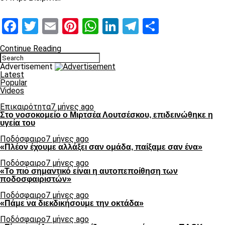
Facebook
Twitter
Email
Pinterest
WhatsApp
LinkedIn
Telegram
Μοιραστ
Continue Reading
Advertisement
Latest
Popular
Videos
Επικαιρότητα
7 μήνες ago
Στο νοσοκομείο ο Μιρτσέα Λουτσέσκου, επιδεινώθηκε η
υγεία του
Ποδόσφαιρο
7 μήνες ago
«Πλέον έχουμε αλλάξει σαν ομάδα, παίξαμε σαν ένα»
Ποδόσφαιρο
7 μήνες ago
«Το πιο σημαντικό είναι η αυτοπεποίθηση των
ποδοσφαιριστών»
Ποδόσφαιρο
7 μήνες ago
«Πάμε να διεκδικήσουμε την οκτάδα»
Ποδόσφαιρο
7 μήνες ago