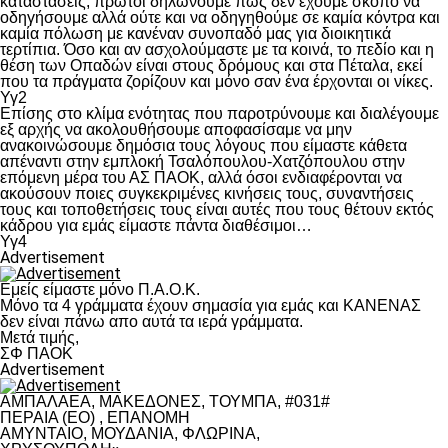
καταστάσεις, πρώτοι δηλώνουμε πως δεν έχουμε σκοπό να
οδηγήσουμε αλλά ούτε και να οδηγηθούμε σε καμία κόντρα και
καμία πόλωση με κανέναν συνοπαδό μας για διοικητικά
τερτίπια. Όσο και αν ασχολούμαστε με τα κοινά, το πεδίο και η
θέση των Οπαδών είναι στους δρόμους και στα Πέταλα, εκεί
που τα πράγματα ζορίζουν και μόνο σαν ένα έρχονται οι νίκες.
Υγ2
Επίσης στο κλίμα ενότητας που παροτρύνουμε και διαλέγουμε
εξ αρχής να ακολουθήσουμε αποφασίσαμε να μην
ανακοινώσουμε δημόσια τους λόγους που είμαστε κάθετα
απέναντι στην εμπλοκή Τσαλόπουλου-Χατζόπουλου στην
επόμενη μέρα του ΑΣ ΠΑΟΚ, αλλά όσοι ενδιαφέρονται να
ακούσουν ποιες συγκεκριμένες κινήσεις τους, συναντήσεις
τους και τοποθετήσεις τους είναι αυτές που τους θέτουν εκτός
κάδρου για εμάς είμαστε πάντα διαθέσιμοι…
Υγ4
Advertisement
Εμείς είμαστε μόνο Π.Α.Ο.Κ.
Μόνο τα 4 γράμματα έχουν σημασία για εμάς και ΚΑΝΕΝΑΣ
δεν είναι πάνω απο αυτά τα ιερά γράμματα.
Μετά τιμής,
ΣΦ ΠΑΟΚ
Advertisement
ΑΜΠΑΛΑΕΑ, ΜΑΚΕΔΟΝΕΣ, ΤΟΥΜΠΑ, #031#
ΠΕΡΑΙΑ (ΕΟ) , ΕΠΑΝΟΜΗ
ΑΜΥΝΤΑΙΟ, ΜΟΥΔΑΝΙΑ, ΦΛΩΡΙΝΑ,