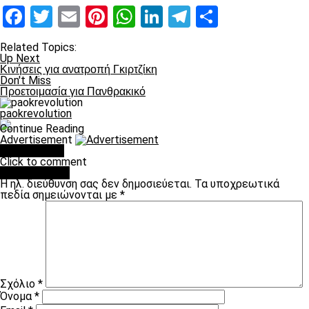
Facebook
Twitter
Email
Pinterest
WhatsApp
LinkedIn
Telegram
Μοιραστ
Related Topics:
Up Next
Κινήσεις για ανατροπή Γκιρτζίκη
Don't Miss
Προετοιμασία για Πανθρακικό
paokrevolution
Continue Reading
Advertisement
You may like
Click to comment
Leave a Reply
Η ηλ. διεύθυνση σας δεν δημοσιεύεται.
Τα υποχρεωτικά
πεδία σημειώνονται με
*
Σχόλιο
*
Όνομα
*