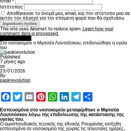
Email
*
Ιστότοπος
Αποθήκευσε το όνομά μου, email, και τον ιστότοπο μου σε
αυτόν τον πλοηγό για την επόμενη φορά που θα σχολιάσω.
This site uses Akismet to reduce spam.
Learn how your
comment data is processed.
Επικαιρότητα
Στο νοσοκομείο ο Μιρτσέα Λουτσέσκου, επιδεινώθηκε η υγεία
του
Published
7 μήνες ago
on
23/01/2026
By
paokrevolution
Facebook
Twitter
Email
Pinterest
WhatsApp
LinkedIn
Telegram
Μοιραστ
Εσπευσμένα στο νοσοκομείο μεταφέρθηκε ο Μιρτσέα
Λουτσέσκου λόγω της επιδείνωσης της κατάστασης της
υγείας του.
Ο ομοσπονδιακός τεχνικός της εθνικής Ρουμανίας εισήχθη
εσπευσμένα σε νοσοκομείο της χώρας τις τελευταίες ημέρες,