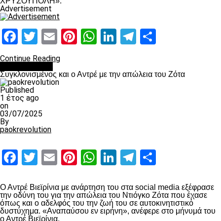
ΧΡΥΣΟΥΠΟΛΗ».
Advertisement
Facebook
Twitter
Email
Pinterest
WhatsApp
LinkedIn
Telegram
Μοιραστ
Continue Reading
Επικαιρότητα
Συγκλονισμένος και ο Αντρέ με την απώλεια του Ζότα
Published
1 έτος ago
on
03/07/2025
By
paokrevolution
Facebook
Twitter
Email
Pinterest
WhatsApp
LinkedIn
Telegram
Μοιραστ
Ο Αντρέ Βιεϊρίνια με ανάρτηση του στα social media εξέφρασε
την οδύνη του για την απώλεια του Ντιόγκο Ζότα που έχασε
όπως και ο αδελφός του την ζωή του σε αυτοκινητιστικό
δυστύχημα. «Αναπαύσου εν ειρήνη», ανέφερε στο μήνυμά του
ο Αντρέ Βιεϊρίνια.