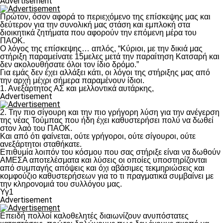
Advertisement
Πρώτον, όσον αφορά το περιεχόμενο της επίσκεψης μας και
δεύτερον για την συνολική μας στάση και εμπλοκή στα
διοικητικά ζητήματα που αφορούν την επόμενη μέρα του
ΠΑΟΚ.
Ο λόγος της επίσκεψης… απλός, “Κύριοι, με την δικιά μας
στήριξη παραμείνατε 15μελες μετά την παραίτηση Κατσαρή και
δεν ακολουθήσατε όλοι τον ίδιο δρόμο.”
Για εμάς δεν έχει αλλάξει κάτι, οι λόγοι της στήριξης μας από
την αρχή μέχρι σήμερα παραμένουν ίδιοι.
1. Ανεξάρτητος ΑΣ και μελλοντικά αυτάρκης,
Advertisement
2. Την πιο σίγουρη και την πιο γρήγορη λύση για την ανέγερση
της νέας Τούμπας που ήδη έχει καθυστερήσει πολύ να δωθεί
στον λαό του ΠΑΟΚ.
Και από ότι φαίνεται, ούτε γρήγοροι, ούτε σίγουροι, ούτε
ανεξάρτητοι σταθήκατε.
Επιθυμία λοιπόν του κόσμου που σας στήριξε είναι να δωθούν
ΑΜΕΣΑ αποτελέσματα και λύσεις οι οποίες υποστηρίζονται
από συμπαγής απόψεις και όχι αβάσιμες τεκμηριώσεις και
κομφούζιο καθυστερήσεων για το τι πραγματικά συμβαίνει με
την κληρονομιά του συλλόγου μας.
Υγ1
Advertisement
Επειδή πολλοί καλοθελητές διαιωνίζουν ανυπόστατες