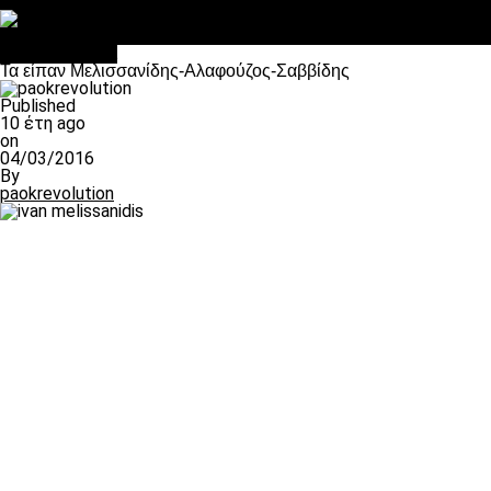
Στο OPEN τα προκριματικά, στη NOVA τα του πρωταθλήματος
Σαν σήμερα: Οταν “έφυγε” ο Λόραντ
Επικαιρότητα
Τα είπαν Μελισσανίδης-Αλαφούζος-Σαββίδης
Published
10 έτη ago
on
04/03/2016
By
paokrevolution