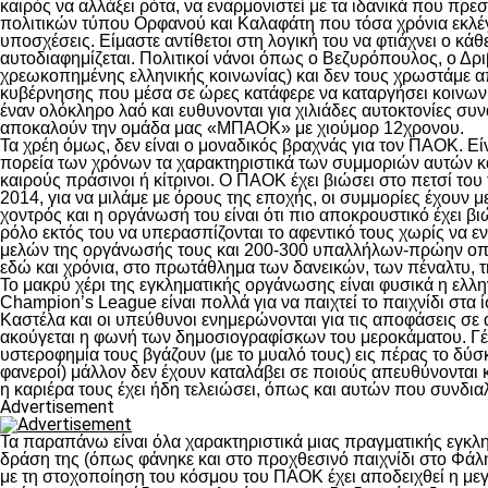
καιρός να αλλάξει ρότα, να εναρμονιστεί με τα ιδανικά που πρ
πολιτικών τύπου Ορφανού και Καλαφάτη που τόσα χρόνια εκλέγ
υποσχέσεις. Είμαστε αντίθετοι στη λογική του να φτιάχνει ο κά
αυτοδιαφημίζεται. Πολιτικοί νάνοι όπως ο Βεζυρόπουλος, ο Δρ
χρεωκοπημένης ελληνικής κοινωνίας) και δεν τους χρωστάμε α
κυβέρνησης που μέσα σε ώρες κατάφερε να καταργήσει κοινωνικ
έναν ολόκληρο λαό και ευθυνονται για χιλιάδες αυτοκτονίες σ
αποκαλούν την ομάδα μας «ΜΠΑΟΚ» με χιούμορ 12χρονου.
Τα χρέη όμως, δεν είναι ο μοναδικός βραχνάς για τον ΠΑΟΚ. Ε
πορεία των χρόνων τα χαρακτηριστικά των συμμοριών αυτών καθ
καιρούς πράσινοι ή κίτρινοι. Ο ΠΑΟΚ έχει βιώσει στο πετσί του
2014, για να μιλάμε με όρους της εποχής, οι συμμορίες έχουν μ
χοντρός και η οργάνωσή του είναι ότι πιο αποκρουστικό έχει βι
ρόλο εκτός του να υπερασπίζονται το αφεντικό τους χωρίς να ε
μελών της οργάνωσής τους και 200-300 υπαλλήλων-πρώην οπαδ
εδώ και χρόνια, στο πρωτάθλημα των δανεικών, των πέναλτυ, τη
Το μακρύ χέρι της εγκληματικής οργάνωσης είναι φυσικά η ελλ
Champion’s League είναι πολλά για να παιχτεί το παιχνίδι στα
Καστέλα και οι υπεύθυνοι ενημερώνονται για τις αποφάσεις σε ά
ακούγεται η φωνή των δημοσιογραφίσκων του μεροκάματου. Γέ
υστεροφημία τους βγάζουν (με το μυαλό τους) εις πέρας το δύσκ
φανεροί) μάλλον δεν έχουν καταλάβει σε ποιούς απευθύνονται 
η καριέρα τους έχει ήδη τελειώσει, όπως και αυτών που συνδιαλ
Advertisement
Τα παραπάνω είναι όλα χαρακτηριστικά μιας πραγματικής εγκλη
δράση της (όπως φάνηκε και στο προχθεσινό παιχνίδι στο Φάλη
με τη στοχοποίηση του κόσμου του ΠΑΟΚ έχει αποδειχθεί η με