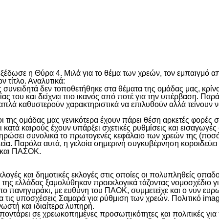
είτε
δωσε η Θύρα 4. Μιλά για το θέμα των χρεών, τον εμπαιγμό απ
 τίτλο. Αναλυτικά:
 συνειδητά δεν τοποθετήθηκε στα θέματα της ομάδας μας, κρίν
ας του και δείχνει πιο ικανός από ποτέ για την υπέρβαση. Παρ
 απλά καθυστερούν χαρακτηριστικά να επιλυθούν αλλά τείνουν
ι της ομάδας μας γενικότερα έχουν πάρει θέση αρκετές φορές σ
ατά καιρούς έχουν υπάρξει σχετικές ρυθμίσεις και εισαγωγές σ
ηρώσει συνολικά το πρωτογενές κεφάλαιο των χρεών της (ποσό 
μεία. Παρόλα αυτά, η γελοία σημερινή συγκυβέρνηση κοροιδεύει 
 και ΠΑΣΟΚ.
λογές και δημοτικές εκλογές στις οποίες οι πολυπληθείς οπα
ης ελλάδας ξαμολύθηκαν προεκλογικά τάζοντας νομοσχέδιο για
 το πανηγυράκι, με ευθύνη του ΠΑΟΚ, συμμετείχε και ο νυν ε
αία τις υποσχέσεις Σαμαρά για ρύθμιση των χρεών. Πολιτικό im
νωστή και ιδιαίτερα λυπηρή.
 ποντάρει σε χρεωκοπημένες προσωπικότητες και πολιτικές για