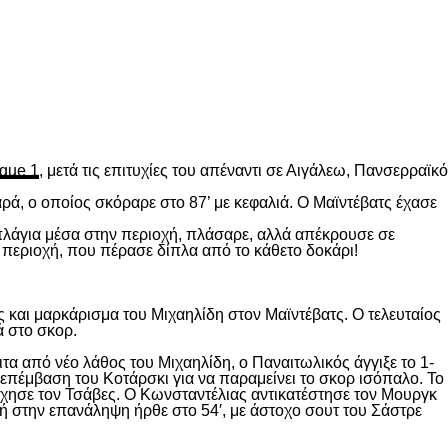
gue 1
, μετά τις επιτυχίες του απέναντι σε Αιγάλεω, Πανσερραϊκό
ρά, ο οποίος σκόραρε στο 87’ με κεφαλιά. Ο Μαϊντέβατς έχασε
 πλάγια μέσα στην περιοχή, πλάσαρε, αλλά απέκρουσε σε
 περιοχή, που πέρασε δίπλα από το κάθετο δοκάρι!
 και μαρκάρισμα του Μιχαηλίδη στον Μαϊντέβατς. Ο τελευταίος
ά στο σκορ.
ιτα από νέο λάθος του Μιχαηλίδη, ο Παναιτωλικός άγγιξε το 1-
επέμβαση του Κοτάρσκι για να παραμείνει το σκορ ισόπαλο. Το
χησε τον Τσάβες. Ο Κωνσταντέλιας αντικατέστησε τον Μουργκ
κή στην επανάληψη ήρθε στο 54′, με άστοχο σουτ του Σάστρε