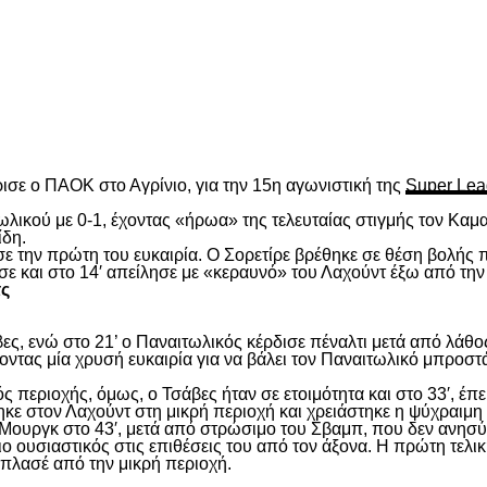
είτε
ισε ο ΠΑΟΚ στο Αγρίνιο, για την 15
η
αγωνιστική της
Super Lea
λικού με 0-1, έχοντας «ήρωα» της τελευταίας στιγμής τον Καμα
ίδη.
ασε την πρώτη του ευκαιρία. Ο Σορετίρε βρέθηκε σε θέση βολής
σε και στο 14′ απείλησε με «κεραυνό» του Λαχούντ έξω από την
τς
ς, ενώ στο 21’ ο Παναιτωλικός κέρδισε πέναλτι μετά από λάθος
νοντας μία χρυσή ευκαιρία για να βάλει τον Παναιτωλικό μπροστ
ς περιοχής, όμως, ο Τσάβες ήταν σε ετοιμότητα και στο 33′, έπε
ε στον Λαχούντ στη μικρή περιοχή και χρειάστηκε η ψύχραιμη 
Μουργκ στο 43′, μετά από στρώσιμο του Σβαμπ, που δεν ανησύ
ιο ουσιαστικός στις επιθέσεις του από τον άξονα. Η πρώτη τελι
ε πλασέ από την μικρή περιοχή.