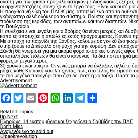
αγάπη για την ομάδα προφυλακίστηκαν με διαδικασίες εξπρες, σ
οι αρχινταβατζήδες συνεχίζουν το έργο τους. Είναι και αυτό μι
Η προχθεσινή νίκη του ΠΑΟΚ μας, αποτελεί ένα από τα αυθεντι
γκάνγκστερ αλλά ολόκληρο το σύστημα. Παίκτες και προπονητ
πρόκληση της κερκίδας, των αντιπαλων και των διαιτητών. Νίκ
τη Βουλγαρία.
Η συνέχεια είναι μεγάλη και ο δρόμος θα είναι μακρύς και δύσ
κάποιες αποτυχίες ή απώλειες εκτός προγράμματος. Κανένα πρ
Με απαρχή το παιχνίδι της Ξάνθης, καλούμε σε γενικό ξεσηκωμ
στηρίξουμε το Δικέφαλο στη μάχη για την κορυφή. Δεν υπάρχουν
Ξάνθη θα γνωρίσει για μια ακόμα φορά ιστορικές στιγμές αφού 
οι καταλήψεις πόλεων θα είναι ο κανόνας. Τα διαπιστευτήριά 
φορές οι μεγαλύτέροι.
30 χρόνια είναι αρκετά. Οι γενιές μπορεί να άλλαξαν, αλλά το
μάχες κάθε Κυριακή και ελπίζοντας πως στο τέλος θα είμαστε 
το πιο μεγάλο πανηγύρι που έχει δει ποτέ η χαβούζα. Πάρτε το 
Advertisement
Facebook
Twitter
Email
Pinterest
WhatsApp
LinkedIn
Telegram
Μοιραστ
Related Topics:
Up Next
Πληρώνει 14 εκατομμύρια και ξεχρεώνει ο Σαββίδης την ΠΑΕ
Don't Miss
Αναμενόμενο το sold out