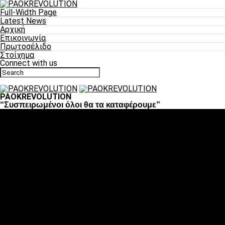
Full-Width Page
Latest News
Αρχική
Επικοινωνία
Πρωτοσέλιδο
Στοίχημα
Connect with us
PAOKREVOLUTION
“Συσπειρωμένοι όλοι θα τα καταφέρουμε”
Ποδόσφαιρο
«Πλέον έχουμε αλλάξει σαν ομάδα, παίξαμε σαν ένα»
«Το πιο σημαντικό είναι η αυτοπεποίθηση των ποδοσφαιριστώ
«Πάμε να διεκδικήσουμε την οκτάδα»
«Είναι απόλαυση να παίζεις για τον κόσμο του ΠΑΟΚ»
«Θα τα δώσουμε όλα κόντρα στη Λιόν για την οκτάδα»
Μπάσκετ
Αλλαγή ώρας με Σπόρτινγκ και Μπιλμπάο