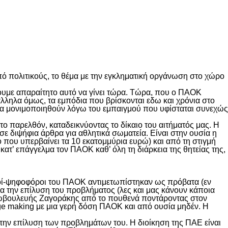
ό πολιτικούς, το θέμα με την εγκληματική οργάνωση στο χώρο
ουμε απαραίτητο αυτό να γίνει τώρα. Τώρα, που ο ΠΑΟΚ
άλληλα όμως, τα εμπόδια που βρίσκονται εδω και χρόνια στο
 να μονιμοποιηθούν λόγω του εμπαιγμού που υφίσταται συνεχώς
το παρελθόν, καταδεικνύοντας το δίκαιο του αιτήματός μας. Η
ε διψήφια άρθρα για αθλητικά σωματεία. Είναι στην ουσία η
που υπερβαίνει τα 10 εκατομμύρια ευρώ) και από τη στιγμή
κατ’ επάγγελμα τον ΠΑΟΚ καθ’ όλη τη διάρκεια της θητείας της,
δοί-ψηφοφόροι του ΠΑΟΚ αντιμετωπίστηκαν ως πρόβατα (εν
 την επίλυση του προβλήματος (λες και μας κάνουν κάποια
υρωβουλευής Ζαγοράκης από το πουθενά ποντάροντας στον
age making με μια γερή δόση ΠΑΟΚ και από ουσία μηδέν. Η
 την επίλυση των προβλημάτων του. Η διοίκηση της ΠΑΕ είναι