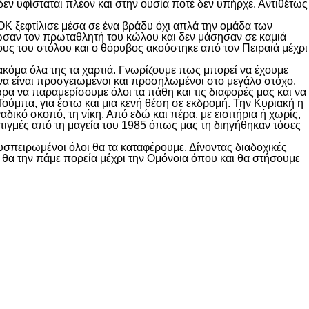
δεν υφίσταται πλέον και στην ουσία ποτέ δεν υπήρχε. Αντιθέτως
ΟΚ ξεφτίλισε μέσα σε ένα βράδυ όχι απλά την ομάδα των
ωσαν τον πρωταθλητή του κώλου και δεν μάσησαν σε καμιά
ους του στόλου και ο θόρυβος ακούστηκε από τον Πειραιά μέχρι
 ακόμα όλα της τα χαρτιά. Γνωρίζουμε πως μπορεί να έχουμε
να είναι προσγειωμένοι και προσηλωμένοι στο μεγάλο στόχο.
α να παραμερίσουμε όλοι τα πάθη και τις διαφορές μας και να
Τούμπα, για έστω και μια κενή θέση σε εκδρομή. Την Κυριακή η
ικό σκοπό, τη νίκη. Από εδώ και πέρα, με εισιτήρια ή χωρίς,
τιγμές από τη μαγεία του 1985 όπως μας τη διηγήθηκαν τόσες
Συσπειρωμένοι όλοι θα τα καταφέρουμε. Δίνοντας διαδοχικές
ι θα την πάμε πορεία μέχρι την Ομόνοια όπου και θα στήσουμε