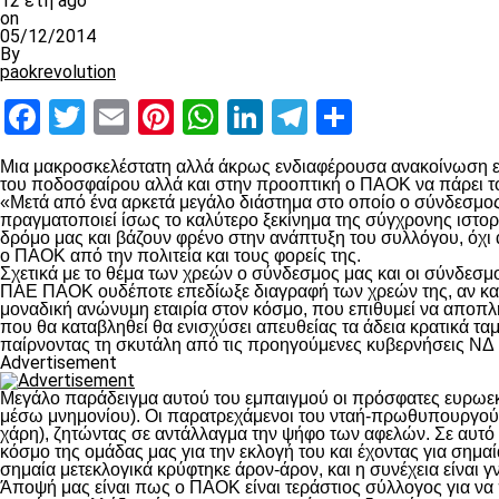
12 έτη ago
on
05/12/2014
By
paokrevolution
Facebook
Twitter
Email
Pinterest
WhatsApp
LinkedIn
Telegram
Μοιραστ
Μια μακροσκελέστατη αλλά άκρως ενδιαφέρουσα ανακοίνωση εξέ
του ποδοσφαίρου αλλά και στην προοπτική ο ΠΑΟΚ να πάρει τον
«Μετά από ένα αρκετά μεγάλο διάστημα στο οποίο ο σύνδεσμος
πραγματοποιεί ίσως το καλύτερο ξεκίνημα της σύγχρονης ιστορί
δρόμο μας και βάζουν φρένο στην ανάπτυξη του συλλόγου, όχι
ο ΠΑΟΚ από την πολιτεία και τους φορείς της.
Σχετικά με το θέμα των χρεών ο σύνδεσμος μας και οι σύνδεσμο
ΠΑΕ ΠΑΟΚ ουδέποτε επεδίωξε διαγραφή των χρεών της, αν και κ
μοναδική ανώνυμη εταιρία στον κόσμο, που επιθυμεί να αποπλ
που θα καταβληθεί θα ενισχύσει απευθείας τα άδεια κρατικά τα
παίρνοντας τη σκυτάλη από τις προηγούμενες κυβερνήσεις ΝΔ
Advertisement
Μεγάλο παράδειγμα αυτού του εμπαιγμού οι πρόσφατες ευρωεκ
μέσω μνημονίου). Οι παρατρεχάμενοι του νταή-πρωθυπουργού τ
χάρη), ζητώντας σε αντάλλαγμα την ψήφο των αφελών. Σε αυτό
κόσμο της ομάδας μας για την εκλογή του και έχοντας για σημ
σημαία μετεκλογικά κρύφτηκε άρον-άρον, και η συνέχεια είναι γ
Άποψή μας είναι πως ο ΠΑΟΚ είναι τεράστιος σύλλογος για να