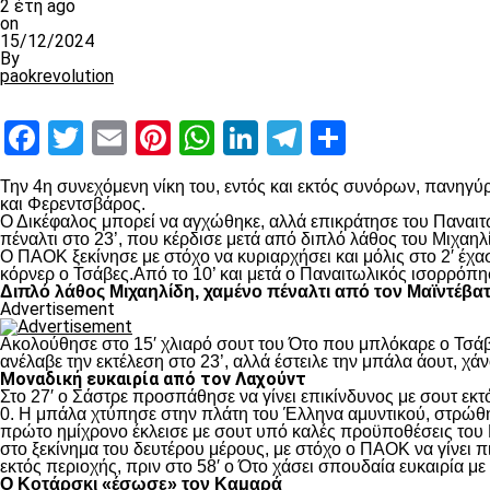
2 έτη ago
on
15/12/2024
By
paokrevolution
Facebook
Twitter
Email
Pinterest
WhatsApp
LinkedIn
Telegram
Μοιραστ
Την 4
η
συνεχόμενη νίκη του, εντός και εκτός συνόρων, πανηγύρ
και Φερεντσβάρος.
Ο Δικέφαλος μπορεί να αγχώθηκε, αλλά επικράτησε του Παναιτω
πέναλτι στο 23’, που κέρδισε μετά από διπλό λάθος του Μιχαηλ
Ο ΠΑΟΚ ξεκίνησε με στόχο να κυριαρχήσει και μόλις στο 2′ έχ
κόρνερ ο Τσάβες.Από το 10’ και μετά ο Παναιτωλικός ισορρόπη
Διπλό λάθος Μιχαηλίδη, χαμένο πέναλτι από τον Μαϊντέβα
Advertisement
Ακολούθησε στο 15′ χλιαρό σουτ του Ότο που μπλόκαρε ο Τσάβε
ανέλαβε την εκτέλεση στο 23’, αλλά έστειλε την μπάλα άουτ, χά
Μοναδική ευκαιρία από τον Λαχούντ
Στο 27′ ο Σάστρε προσπάθησε να γίνει επικίνδυνος με σουτ εκτό
0. Η μπάλα χτύπησε στην πλάτη του Έλληνα αμυντικού, στρώθηκ
πρώτο ημίχρονο έκλεισε με σουτ υπό καλές προϋποθέσεις του 
στο ξεκίνημα του δευτέρου μέρους, με στόχο ο ΠΑΟΚ να γίνει π
εκτός περιοχής, πριν στο 58′ ο Ότο χάσει σπουδαία ευκαιρία μ
Ο Κοτάρσκι «έσωσε» τον Καμαρά