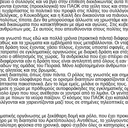
εσβεύει ο σύλλογος και να βγει στην επίθεση διεκδικώντας αυτά
ονται έχοντας (προεκλογικά) τον ΠΑΟΚ στα χείλη τους και στη
θε τυχάρπαστος το πολιτικό του προφίλ στις πλάτες του συλλόγου
ιβελέγκας, ο Κουκοδήμος και η Καιλή δεν δικαιούνται να πιάνο
πολύτως τίποτα. Δεν θα μπορούσαμε άλλωστε να χρωστάμε και 
ά δικαιώματα που κατακτήθηκαν με αίμα και αγώνες. Στις κυβε
υνανθρώπων μας. Σε αυτούς που απευθύνονται στους πολίτες τη
ίναι γνωστό πως εδώ και πολλά χρόνια (πρακτικά πάντα) διάφο
ώς και τα χρώματα και εμβλήματά τους μεταβάλλονται. Οι νταβ
 τη δράση τους έχοντας χάσει τίτλους, έχοντας υποστεί σφαγές, 
ετατραπεί σε εγκληματικές οργανώσεις με διαρκή δράση και στόχ
ώσει ο αθλητισμός της χώρας. Τα ανδρείκελα που έχει σπέιρει σε
νδιαφέρονται εάν η δράση τους είναι αντιληπτή από όλους ή εα
ών της ομάδας του Πειραιά. Μόνο λοβοτομημένοι άνθρωποι θα
ς αλητείας και της βρωμιάς.
ηνική διαιτησία, όπως ήταν πάντα. Ο ρόλος της γνωστός και ση
 ίσια. Είναι ολοφάνερο πως οι ορισμοί διαιτητών αποφασίζονται
πταιστα πακιστανικά. Δεν το λέμε εμείς, μιλάνε οι πράξεις τους
μισε η χώρα με πρόθυμούς αυτοφοράκηδες της εγκληματικής ορ
ολο έργο που τους ανέθεσαν οι χοντροί από το λιμάνι. Οι γενίτ
και με ποιων τα νεύρα παίζουν. Ο κόσμος του ΠΑΟΚ έχει καταλ
λέγονται και χαριεντίζονται μαζί τους σε στημένες τηλεοπτικές
ματικής οργάνωσης με ξεκάθαρη δομή και ρόλο, που έχει προκαλ
ρο με τη διαιτησία του Αρετόπουλου). Αντιθέτως, το χολιγουντ
γαλύτερη φούσκα στα χρονικά, αφού σχεδόν όλες οι κατηγορίες