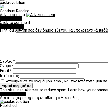
paokrevolution
Continue Reading
Advertisement
You may like
Click to comment
Leave a Reply
Η ηλ. διεύθυνση σας δεν δημοσιεύεται.
Τα υποχρεωτικά πεδί
Σχόλιο
*
Όνομα
*
Email
*
Ιστότοπος
Αποθήκευσε το όνομά μου, email, και τον ιστότοπο μου σ
This site uses Akismet to reduce spam.
Learn how your commen
πρωτοσέλιδο
Διπλό με χαρακτήρα πρωταθλητή ο Δικέφαλος
Published