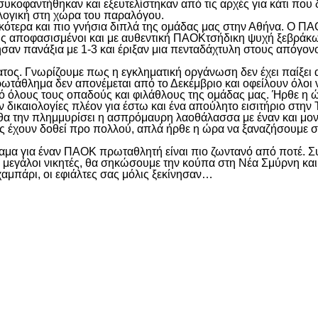
υκοφαντήθηκαν και εξευτελίστηκαν από τις αρχές για κάτι που 
α λογική στη χώρα του παραλόγου.
κότερα και πιο γνήσια διπλά της ομάδας μας στην Αθήνα. Ο ΠΑ
ής αποφασισμένοι και με αυθεντική ΠΑΟΚτσήδικη ψυχή ξεβράκ
ησαν πανάξια με 1-3 και έριξαν μια πενταδάχτυλη στους απόγον
βατος. Γνωρίζουμε πως η εγκληματική οργάνωση δεν έχει παίξει
ωτάθλημα δεν απονέμεται από το Δεκέμβριο και οφείλουν όλοι 
ό όλους τους οπαδούς και φιλάθλους της ομάδας μας. Ήρθε η ώρ
 δικαιολογίες πλέον για έστω και ένα απούλητο εισιτήριο στην 
θα την πλημμυρίσει η ασπρόμαυρη λαοθάλασσα με έναν και μοναδ
μας έχουν δοθεί προ πολλού, απλά ήρθε η ώρα να ξαναζήσουμε σ
 όραμα για έναν ΠΑΟΚ πρωταθλητή είναι πιο ζωντανό από ποτέ. 
οι μεγάλοι νικητές, θα σηκώσουμε την κούπα στη Νέα Σμύρνη κα
χαμπάρι, οι εφιάλτες σας μόλις ξεκίνησαν…
είτε