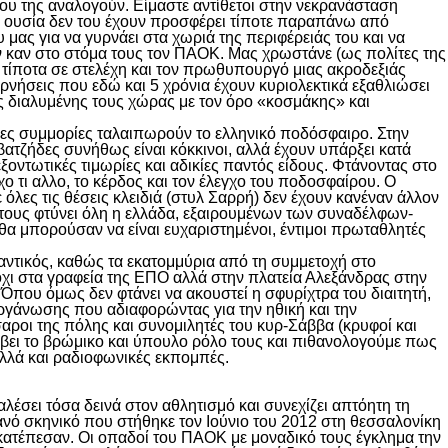
 που της αναλογούν. Είμαστε αντίθετοι στην νεκρανάσταση
ν ουσία δεν του έχουν προσφέρει τίποτε παραπάνω από
 μας για να γυρνάει στα χωριά της περιφέρειάς του και να
υν καν στο στόμα τους τον ΠΑΟΚ. Μας χρωστάνε (ως πολίτες της
τίποτα σε στελέχη και τον πρωθυπουργό μιας ακροδεξιάς
ρνήσεις που εδώ και 5 χρόνια έχουν κυριολεκτικά εξαθλιώσει
ς διαλυμένης τους χώρας με τον όρο «κοσμάκης» και
ρες συμμορίες ταλαιπωρούν το ελληνικό ποδόσφαιρο. Στην
ατζήδες συνήθως είναι κόκκινοι, αλλά έχουν υπάρξει κατά
εξοντωτικές τιμωρίες και αδικίες παντός είδους. Φτάνοντας στο
ο τι αλλο, το κέρδος και τον έλεγχο του ποδοσφαίρου. Ο
 όλες τις θέσεις κλειδιά (στυλ Σαρρή) δεν έχουν κανέναν άλλον
ν τους φτύνει όλη η ελλάδα, εξαιρουμένων των συναδέλφων-
 μπορούσαν να είναι ευχαριστημένοι, έντιμοι πρωταθλητές
μαντικός, καθώς τα εκατομμύρια από τη συμμετοχή στο
 όχι στα γραφεία της ΕΠΟ αλλά στην πλατεία Αλεξάνδρας στην
. Όπου όμως δεν φτάνει να ακουστεί η σφυρίχτρα του διαιτητή,
γάνωσης που αδιαφορώντας για την ηθική και την
σαροι της πόλης και συνομιλητές του κυρ-Σάββα (κρυφοί και
άβει το βρώμικο και ύπουλο ρόλο τους και πιθανολογούμε πως
 αλλά και ραδιοφωνικές εκπομπές.
έσει τόσα δεινά στον αθλητισμό και συνεχίζει απτόητη τη
ιανό σκηνικό που στήθηκε τον Ιούνιο του 2012 στη θεσσαλονίκη
 κατέπεσαν. Οι οπαδοί του ΠΑΟΚ με μοναδικό τους έγκλημα την