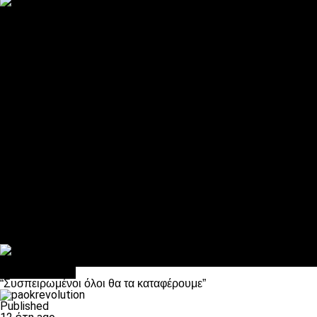
ΠΑΟΚ και τηλεοπτικά: αποκλειστικά απόφαση Σαββίδη
Αντίπαλοι
Νέα προβλήματα στην Μπέτις πριν την Τούμπα
Επίσημο «stop» στους φίλους του ΠΑΟΚ στο Αγρίνιο
Η Λιόν «σφυροκόπησε» τη Μονακό και πλησιάζει στο Champio
ΠΑΟΚ: Τι έκαναν οι αντίπαλοί του στο Europa League
Η Ριέκα διέκοψε την εγγραφή μελών ενόψει… ΠΑΟΚ
Διάφορα
Πέθανε ο μπαμπάς του Γιαννάκη, Λουκάς Μήλιος
ΣΦ ΠΑΟΚ Θύρα 4: Ανακοίνωσε οδική εκδρομή για τον αγώνα με
Κανείς δεν ξέχασε τα έξι αετόπουλα
Στο OPEN τα προκριματικά, στη NOVA τα του πρωταθλήματος
Σαν σήμερα: Οταν “έφυγε” ο Λόραντ
πρωτοσέλιδο
“Συσπειρωμένοι όλοι θα τα καταφέρουμε”
Published