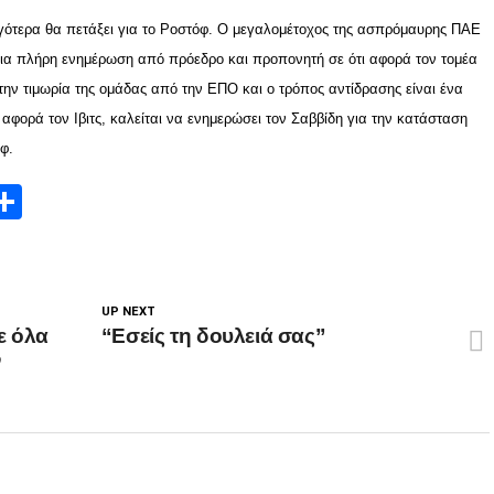
γότερα θα πετάξει για το Ροστόφ. Ο μεγαλομέτοχος της ασπρόμαυρης ΠΑΕ
ει μια πλήρη ενημέρωση από πρόεδρο και προπονητή σε ότι αφορά τον τομέα
την τιμωρία της ομάδας από την ΕΠΟ και ο τρόπος αντίδρασης είναι ένα
αφορά τον Ιβιτς, καλείται να ενημερώσει τον Σαββίδη για την κατάσταση
φ.
App
edIn
elegram
Μοιραστείτε
UP NEXT
ε όλα
“Eσείς τη δουλειά σας”
ν