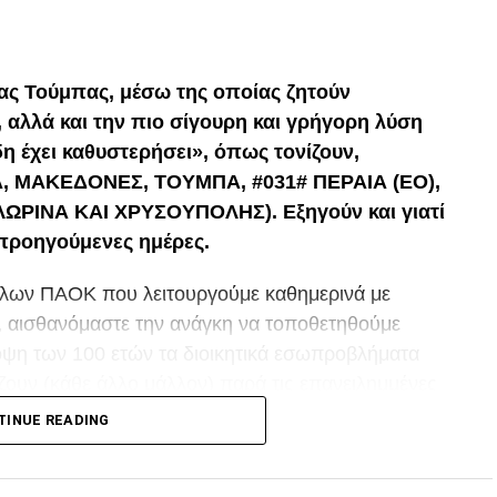
p
In
egram
οιραστείτε
ας Τούμπας, μέσω της οποίας ζητούν
, αλλά και την πιο σίγουρη και γρήγορη λύση
η έχει καθυστερήσει», όπως τονίζουν,
, ΜΑΚΕΔΟΝΕΣ, ΤΟΥΜΠΑ, #031# ΠΕΡΑΙΑ (ΕΟ),
ΡΙΝΑ ΚΑΙ ΧΡΥΣΟΥΠΟΛΗΣ). Εξηγούν και γιατί
 προηγούμενες ημέρες.
λων ΠΑΟΚ που λειτουργούμε καθημερινά με
, αισθανόμαστε την ανάγκη να τοποθετηθούμε
 όψη των 100 ετών τα διοικητικά εσωπροβλήματα
άζουν (κάθε άλλο μάλλον) παρά τις επανειλημμένες
, η ενότητα και η υγιείς σκέψη προς συμφέρουν του
TINUE READING
τάσεις που βιώνουμε μάλλον δεν αρμόζουν