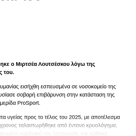
p
In
egram
οιραστείτε
ηκε ο Μιρτσέα Λουτσέσκου λόγω της
ς του.
ουμανίας εισήχθη εσπευσμένα σε νοσοκομείο της
ουσίασε σοβαρή επιβάρυνση στην κατάσταση της
μερίδα ProSport.
α υγείας προς το τέλος του 2025, με αποτέλεσμα
80χρονος ταλαιπωρήθηκε από έντονο κρυολόγημα,
ρυμένη καρδιακή του λειτουργία, και κρίθηκε