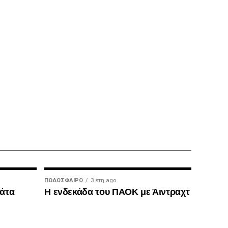
ΠΟΔΌΣΦΑΙΡΟ
3 έτη ago
μάτα
Η ενδεκάδα του ΠΑΟΚ με Άιντραχτ