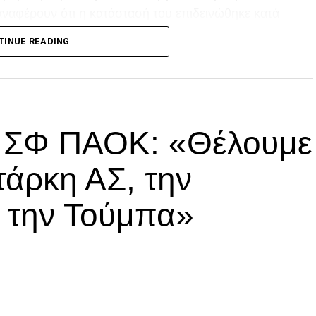
αναφέρουν ότι η κατάστασή του επιδεινώθηκε κατά
TINUE READING
p
In
egram
οιραστείτε
ά ΣΦ ΠΑΟΚ: «Θέλουμε
τάρκη ΑΣ, την
α την Τούμπα»