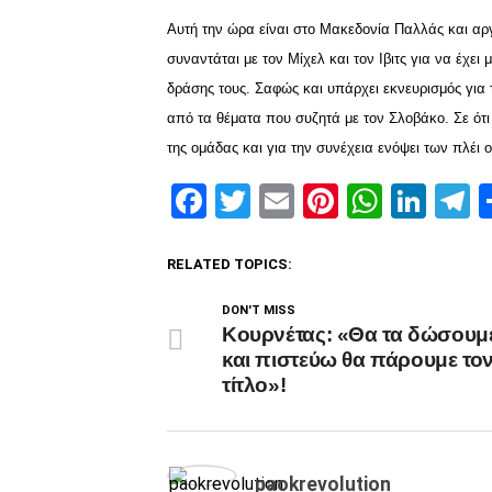
Αυτή την ώρα είναι στο Μακεδονία Παλλάς και αρ
συναντάται με τον Μίχελ και τον Ιβιτς για να έχ
δράσης τους. Σαφώς και υπάρχει εκνευρισμός για 
από τα θέματα που συζητά με τον Σλοβάκο. Σε ότι 
της ομάδας και για την συνέχεια ενόψει των πλέι ο
Facebook
Twitter
Email
Pinterest
Whats
Link
T
RELATED TOPICS:
DON'T MISS
Κουρνέτας: «Θα τα δώσουμ
και πιστεύω θα πάρουμε το
τίτλο»!
paokrevolution