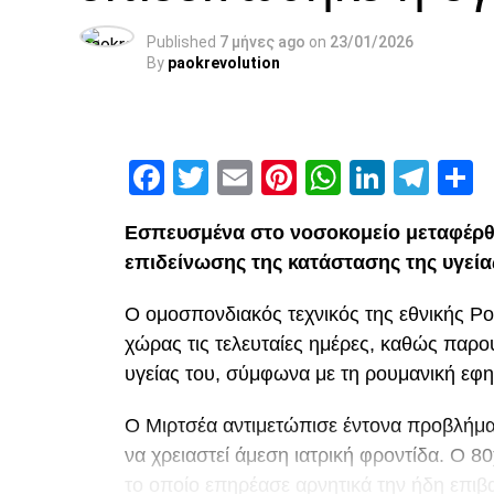
Published
7 μήνες ago
on
23/01/2026
By
paokrevolution
Facebook
Twitter
Email
Pinterest
WhatsAp
Linked
Tel
Μ
Εσπευσμένα στο νοσοκομείο μεταφέρθ
επιδείνωσης της κατάστασης της υγεία
Ο ομοσπονδιακός τεχνικός της εθνικής Ρ
χώρας τις τελευταίες ημέρες, καθώς παρ
υγείας του, σύμφωνα με τη ρουμανική εφη
Ο Μιρτσέα αντιμετώπισε έντονα προβλήματ
να χρειαστεί άμεση ιατρική φροντίδα. Ο 
το οποίο επηρέασε αρνητικά την ήδη επιβα