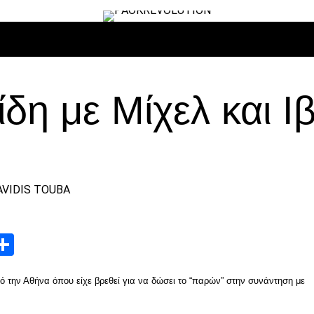
ΙΡΟ
ΜΠΆΣΚΕΤ
ΒΌΛΛΕΫ
ΕΠΙΚΑΙΡΌΤΗΤΑ
ΑΝΤΊΠΑΛΟΙ
η με Μίχελ και Ιβ
App
edIn
elegram
Μοιραστείτε
ό την Αθήνα όπου είχε βρεθεί για να δώσει το “παρών” στην συνάντηση με