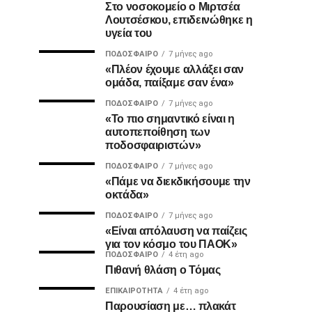
Στο νοσοκομείο ο Μιρτσέα
Λουτσέσκου, επιδεινώθηκε η
υγεία του
ΠΟΔΌΣΦΑΙΡΟ
7 μήνες ago
«Πλέον έχουμε αλλάξει σαν
ομάδα, παίξαμε σαν ένα»
ΠΟΔΌΣΦΑΙΡΟ
7 μήνες ago
«Το πιο σημαντικό είναι η
αυτοπεποίθηση των
ποδοσφαιριστών»
ΠΟΔΌΣΦΑΙΡΟ
7 μήνες ago
«Πάμε να διεκδικήσουμε την
οκτάδα»
ΠΟΔΌΣΦΑΙΡΟ
7 μήνες ago
«Είναι απόλαυση να παίζεις
για τον κόσμο του ΠΑΟΚ»
ΠΟΔΌΣΦΑΙΡΟ
4 έτη ago
Πιθανή θλάση ο Τόμας
ΕΠΙΚΑΙΡΌΤΗΤΑ
4 έτη ago
Παρουσίαση με… πλακάτ