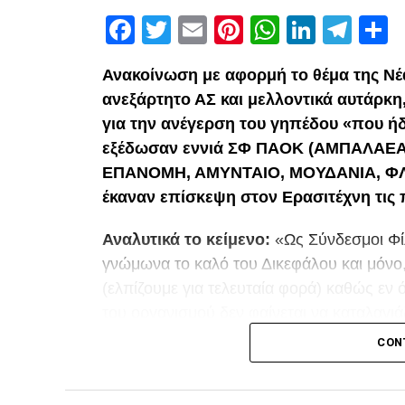
Facebook
Twitter
Email
Pinterest
WhatsAp
Linked
Tel
Μ
Ανακοίνωση με αφορμή το θέμα της Νέ
ανεξάρτητο ΑΣ και μελλοντικά αυτάρκη
για την ανέγερση του γηπέδου «που ήδ
εξέδωσαν εννιά ΣΦ ΠΑΟΚ (ΑΜΠΑΛΑΕΑ
ΕΠΑΝΟΜΗ, ΑΜΥΝΤΑΙΟ, ΜΟΥΔΑΝΙΑ, ΦΛΩ
έκαναν επίσκεψη στον Ερασιτέχνη τις
Αναλυτικά το κείμενο:
«Ως Σύνδεσμοι Φί
γνώμωνα το καλό του Δικεφάλου και μόνο
(ελπίζουμε για τελευταία φορά) καθώς εν
του οργανισμού δεν φαίνεται να καταλαγι
προσπάθειες μας να επικρατήσει η λογική
CON
ΠΑΟΚ μας.
Χωρίς να μακρηγορούμε καθώς στις περισ