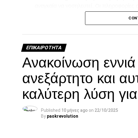
αναγκαία να νοσηλευτεί. Οι πληροφορίες 
τη διάρκεια της νοσηλείας του.
CON
Facebook
Twitter
Email
Pinterest
WhatsAp
Linked
Tel
Μ
ΕΠΙΚΑΙΡΌΤΗΤΑ
Ανακοίνωση εννι
ανεξάρτητο και αυ
καλύτερη λύση γι
Published
10 μήνες ago
on
22/10/2025
By
paokrevolution