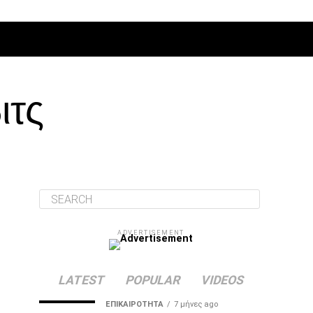
ΔΙΆΦΟΡΑ
ιτς
ADVERTISEMENT
LATEST
POPULAR
VIDEOS
ΕΠΙΚΑΙΡΌΤΗΤΑ
7 μήνες ago