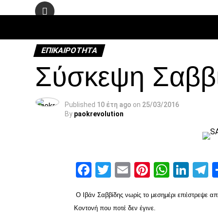
ΠΟΔΌΣΦΑ
ΕΠΙΚΑΙΡΌΤΗΤΑ
Σύσκεψη Σαββίδ
Published
10 έτη ago
on
25/03/2016
By
paokrevolution
Facebook
Twitter
Email
Pinterest
Whats
Link
T
Ο Ιβάν Σαββίδης νωρίς το μεσημέρι επέστρεψε απ
Κοντονή που ποτέ δεν έγινε.