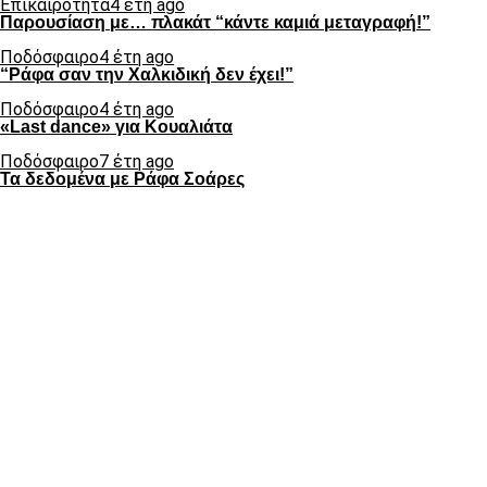
Επικαιρότητα
4 έτη ago
Παρουσίαση με… πλακάτ “κάντε καμιά μεταγραφή!”
Ποδόσφαιρο
4 έτη ago
“Ράφα σαν την Χαλκιδική δεν έχει!”
Ποδόσφαιρο
4 έτη ago
«Last dance» για Κουαλιάτα
Ποδόσφαιρο
7 έτη ago
Τα δεδομένα με Ράφα Σοάρες