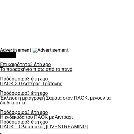
Advertisement
Τάσεις
Επικαιρότητα
3 έτη ago
Το παρασκήνιο πίσω από το πανό
Ποδόσφαιρο
3 έτη ago
ΠΑΟΚ 3-0 Αστέρας Τρίπολης
Ποδόσφαιρο
3 έτη ago
Έκλεισε η μεταγραφή Σαμάτα στον ΠΑΟΚ, μένουν τα
διαδικαστικά
Ποδόσφαιρο
3 έτη ago
Η ενδεκάδα του ΠΑΟΚ με Άιντραχτ
Ποδόσφαιρο
3 έτη ago
ΠΑΟΚ – Ολυμπιακός [LIVESTREAMING]