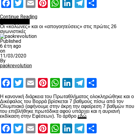
Facebook
Twitter
Email
Pinterest
WhatsApp
LinkedIn
Telegram
Μοιραστ
Continue Reading
Ποδόσφαιρο
Οι «κολώνες» και οι «απογοητεύσεις» στις πρώτες 26
αγωνιστικές
Published
6 έτη ago
on
11/03/2020
By
paokrevolution
Facebook
Twitter
Email
Pinterest
WhatsApp
LinkedIn
Telegram
Μοιραστ
Η κανονική διάρκεια του Πρωταθλήματος ολοκληρώθηκε και ο
Δικέφαλος του Βορρά βρίσκεται 7 βαθμούς πίσω από τον
Ολυμπιακό (αφήνουμε στην άκρη την αφαίρεση 7 βαθμών που
του επιβλήθηκε πρωτόδικα αφού υπάρχει και η αυριανή
εκδίκαση στην Εφέσεων). Το άρθρο
εδώ
Facebook
Twitter
Email
Pinterest
WhatsApp
LinkedIn
Telegram
Μοιραστ