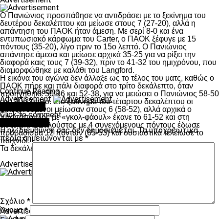
Ο Πανιώνιος προσπάθησε να αντιδράσει με το ξεκίνημα του
δευτέρου δεκαλέπτου και μείωσε στους 7 (27-20), αλλά η
απάντηση του ΠΑΟΚ ήταν άμεση. Με σερί 8-0 και ένα
εντυπωσιακό κάρφωμα του Carter, ο ΠΑΟΚ ξέφυγε με 15
πόντους (35-20), λίγο πριν το 15ο λεπτό. Ο Πανιώνιος
απάντησε άμεσα και μείωσε αρχικά 35-25 για να ρίξει την
διαφορά καις τους 7 (39-32), πριν το 41-32 του ημιχρόνου, που
διαμορφώθηκε με καλάθι του Langford.
Η εικόνα του αγώνα δεν άλλαξε ως το τέλος του ματς, καθώς ο
ΠΑΟΚ πήρε και πάλι διαφορά στο τρίτο δεκάλεπτο, όταν
Continue Reading
προηγήθηκε 50-36 και 52-38, για να μειώσει ο Πανιώνιος 58-50
Advertisement
στο 30ό λεπτό. Στο ξεκίνημα του τέταρτου δεκαλέπτου οι
You may like
φιλοξενούμενοι μείωσαν στους 6 (58-52), αλλά αρχικά ο
Click to comment
Χαριτόπουλος με «γκολ-φάουλ» έκανε το 61-52 και στη
Leave a Reply
συνέχεια ο Σαλούστος με 4 συνεχόμενους πόντους έδωσε
Η ηλ. διεύθυνση σας δεν δημοσιεύεται.
Τα υποχρεωτικά
προβάδισμα 12 πόντων (65-53) και ουσιαστικά τελείωσε το
πεδία σημειώνονται με
*
παιχνίδι.
Τα δεκάλεπτα: 26-13, 41-32, 58-50, 79-65
Advertisement
Σχόλιο
*
Όνομα
*
Advertisement