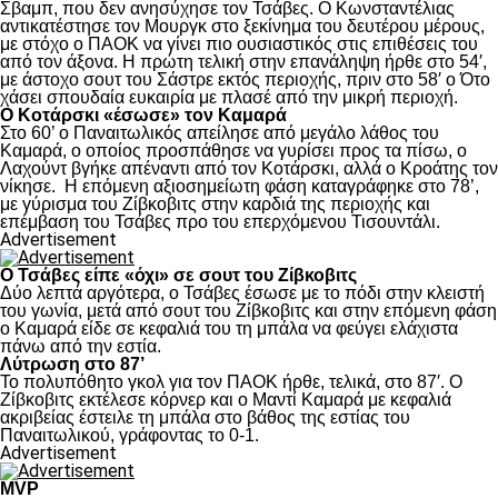
Σβαμπ, που δεν ανησύχησε τον Τσάβες. Ο Κωνσταντέλιας
αντικατέστησε τον Μουργκ στο ξεκίνημα του δευτέρου μέρους,
με στόχο ο ΠΑΟΚ να γίνει πιο ουσιαστικός στις επιθέσεις του
από τον άξονα. Η πρώτη τελική στην επανάληψη ήρθε στο 54′,
με άστοχο σουτ του Σάστρε εκτός περιοχής, πριν στο 58′ ο Ότο
χάσει σπουδαία ευκαιρία με πλασέ από την μικρή περιοχή.
Ο Κοτάρσκι «έσωσε» τον Καμαρά
Στο 60’ ο Παναιτωλικός απείλησε από μεγάλο λάθος του
Καμαρά, ο οποίος προσπάθησε να γυρίσει προς τα πίσω, ο
Λαχούντ βγήκε απέναντι από τον Κοτάρσκι, αλλά ο Κροάτης τον
νίκησε. Η επόμενη αξιοσημείωτη φάση καταγράφηκε στο 78’,
με γύρισμα του Ζίβκοβιτς στην καρδιά της περιοχής και
επέμβαση του Τσάβες προ του επερχόμενου Τισουντάλι.
Advertisement
Ο Τσάβες είπε «όχι» σε σουτ του Ζίβκοβιτς
Δύο λεπτά αργότερα, ο Τσάβες έσωσε με το πόδι στην κλειστή
του γωνία, μετά από σουτ του Ζίβκοβιτς και στην επόμενη φάση
ο Καμαρά είδε σε κεφαλιά του τη μπάλα να φεύγει ελάχιστα
πάνω από την εστία.
Λύτρωση στο 87’
Το πολυπόθητο γκολ για τον ΠΑΟΚ ήρθε, τελικά, στο 87′. Ο
Ζίβκοβιτς εκτέλεσε κόρνερ και ο Μαντί Καμαρά με κεφαλιά
ακριβείας έστειλε τη μπάλα στο βάθος της εστίας του
Παναιτωλικού, γράφοντας το 0-1.
Advertisement
MVP