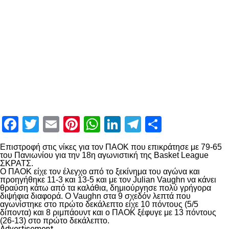
Facebook
Twitter
Email
Pinterest
WhatsApp
LinkedIn
Telegram
Μοιραστ
Επιστροφή στις νίκες για τον ΠΑΟΚ που επικράτησε με 79-65
του Πανιωνίου για την 18η αγωνιστική της Basket League
ΣΚΡΑΤΣ.
Ο ΠΑΟΚ είχε τον έλεγχο από το ξεκίνημα του αγώνα και
προηγήθηκε 11-3 και 13-5 και με τον Julian Vaughn να κάνει
θραύση κάτω από τα καλάθια, δημιούργησε πολύ γρήγορα
διψήφια διαφορά. Ο Vaughn στα 9 σχεδόν λεπτά που
αγωνίστηκε στο πρώτο δεκάλεπτο είχε 10 πόντους (5/5
δίποντα) και 8 ριμπάουντ και ο ΠΑΟΚ ξέφυγε με 13 πόντους
(26-13) στο πρώτο δεκάλεπτο.
Advertisement