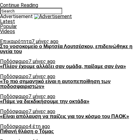
Continue Reading
Advertisement
Latest
Popular
Videos
Επικαιρότητα
7 μήνες ago
Στο νοσοκομείο ο Μιρτσέα Λουτσέσκου, επιδεινώθηκε η
υγεία του
Ποδόσφαιρο
7 μήνες ago
«Πλέον έχουμε αλλάξει σαν ομάδα, παίξαμε σαν ένα»
Ποδόσφαιρο
7 μήνες ago
«Το πιο σημαντικό είναι η αυτοπεποίθηση των
ποδοσφαιριστών»
Ποδόσφαιρο
7 μήνες ago
«Πάμε να διεκδικήσουμε την οκτάδα»
Ποδόσφαιρο
7 μήνες ago
«Είναι απόλαυση να παίζεις για τον κόσμο του ΠΑΟΚ»
Ποδόσφαιρο
4 έτη ago
Πιθανή θλάση ο Τόμας