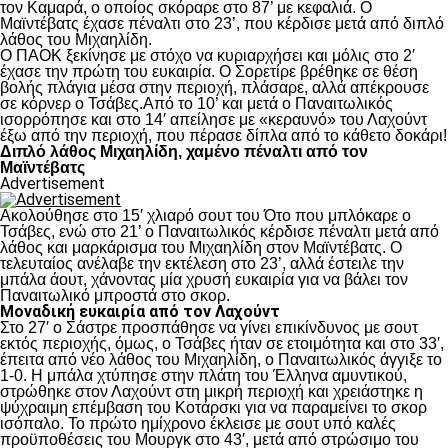
τον Καμαρά, ο οποίος σκόραρε στο 87’ με κεφαλιά. Ο
Μαϊντέβατς έχασε πέναλτι στο 23’, που κέρδισε μετά από διπλό
λάθος του Μιχαηλίδη.
Ο ΠΑΟΚ ξεκίνησε με στόχο να κυριαρχήσει και μόλις στο 2′
έχασε την πρώτη του ευκαιρία. Ο Σορετίρε βρέθηκε σε θέση
βολής πλάγια μέσα στην περιοχή, πλάσαρε, αλλά απέκρουσε
σε κόρνερ ο Τσάβες.Από το 10’ και μετά ο Παναιτωλικός
ισορρόπησε και στο 14′ απείλησε με «κεραυνό» του Λαχούντ
έξω από την περιοχή, που πέρασε δίπλα από το κάθετο δοκάρι!
Διπλό λάθος Μιχαηλίδη, χαμένο πέναλτι από τον
Μαϊντέβατς
Advertisement
Ακολούθησε στο 15′ χλιαρό σουτ του Ότο που μπλόκαρε ο
Τσάβες, ενώ στο 21’ ο Παναιτωλικός κέρδισε πέναλτι μετά από
λάθος και μαρκάρισμα του Μιχαηλίδη στον Μαϊντέβατς. Ο
τελευταίος ανέλαβε την εκτέλεση στο 23’, αλλά έστειλε την
μπάλα άουτ, χάνοντας μία χρυσή ευκαιρία για να βάλει τον
Παναιτωλικό μπροστά στο σκορ.
Μοναδική ευκαιρία από τον Λαχούντ
Στο 27′ ο Σάστρε προσπάθησε να γίνει επικίνδυνος με σουτ
εκτός περιοχής, όμως, ο Τσάβες ήταν σε ετοιμότητα και στο 33′,
έπειτα από νέο λάθος του Μιχαηλίδη, ο Παναιτωλικός άγγιξε το
1-0. Η μπάλα χτύπησε στην πλάτη του Έλληνα αμυντικού,
στρώθηκε στον Λαχούντ στη μικρή περιοχή και χρειάστηκε η
ψύχραιμη επέμβαση του Κοτάρσκι για να παραμείνει το σκορ
ισόπαλο. Το πρώτο ημίχρονο έκλεισε με σουτ υπό καλές
προϋποθέσεις του Μουργκ στο 43′, μετά από στρώσιμο του