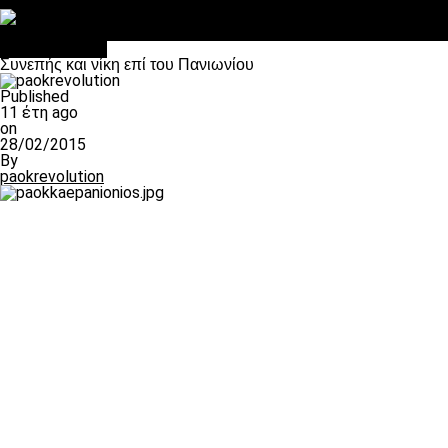
Στο OPEN τα προκριματικά, στη NOVA τα του πρωταθλήματος
Σαν σήμερα: Οταν “έφυγε” ο Λόραντ
πρωτοσέλιδο
Συνεπής και νίκη επί του Πανιωνίου
Published
11 έτη ago
on
28/02/2015
By
paokrevolution