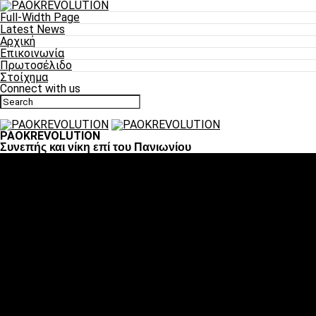
Full-Width Page
Latest News
Αρχική
Επικοινωνία
Πρωτοσέλιδο
Στοίχημα
Connect with us
PAOKREVOLUTION
Συνεπής και νίκη επί του Πανιωνίου
Ποδόσφαιρο
«Πλέον έχουμε αλλάξει σαν ομάδα, παίξαμε σαν ένα»
«Το πιο σημαντικό είναι η αυτοπεποίθηση των
ποδοσφαιριστών»
«Πάμε να διεκδικήσουμε την οκτάδα»
«Είναι απόλαυση να παίζεις για τον κόσμο του ΠΑΟΚ»
«Θα τα δώσουμε όλα κόντρα στη Λιόν για την οκτάδα»
Μπάσκετ