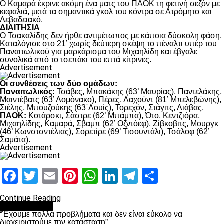
Ο Καμαρά έκρινε ακόμη ένα ματς του ΠΑΟΚ τη φετινή σεζόν με
κεφαλιά, μετά τα σημαντικά γκολ του κόντρα σε Ατρόμητο και
Λεβαδειακό.
ΔΙΑΙΤΗΣΙΑ
Ο Τσακαλίδης δεν ήρθε αντιμέτωπος με κάποια δύσκολη φάση.
Καταλόγισε στο 21’ χωρίς δεύτερη σκέψη το πέναλτι υπέρ του
Παναιτωλικού για μαρκάρισμα του Μιχαηλίδη και έβγαλε
συνολικά από το τσεπάκι του επτά κίτρινες.
Advertisement
Οι συνθέσεις των δύο ομάδων:
Παναιτωλικός:
Τσάβες, Μπακάκης (63’ Μαυρίας), Παντελάκης,
Μαιντέβατς (63’ Λομόνακο), Πέρες, Λαχούντ (81’ Μπελεβώνης),
Σιέλης, Μπουζούκης (63΄Λουίς), Τορεχόν, Στάγιτς, Λιάβας.
ΠΑΟΚ:
Κοτάρσκι, Σάστρε (62’ Μπάμπα), Ότο, Κεντζιόρα,
Μιχαηλίδης, Καμαρά, Σβαμπ (62’ Οζντόεφ), Ζίβκοβιτς, Μουργκ
(46’ Κωνστσντέλιας), Σορετίρε (69’ Τισουντάλι), Τσάλοφ (62’
Σαμάτα).
Advertisement
Facebook
Twitter
Email
Pinterest
WhatsApp
LinkedIn
Telegram
Μοιραστ
Continue Reading
πρωτοσέλιδο
“Έχουμε πολλά προβλήματα και δεν είναι εύκολο να
διαχειριστούμε την κατάσταση”