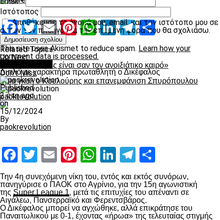
Email
*
Ιστότοπος
Αποθήκευσε το όνομά μου, email, και τον ιστότοπο μου σε
Facebook
Twitter
Email
Pinterest
WhatsApp
LinkedIn
Telegram
Μοιραστ
αυτόν τον πλοηγό για την επόμενη φορά που θα σχολιάσω.
This site uses Akismet to reduce spam.
Learn how your
Related Topics:
comment data is processed.
Up Next
πρωτοσέλιδο
«Οι προπονητές είναι σαν τον ανοιξιάτικο καιρό»
Διπλό με χαρακτήρα πρωταθλητή ο Δικέφαλος
Don't Miss
Τρια γκολ ο Κουλούρης και επανεμφάνιση Σπυρόπουλου
Published
2 έτη ago
paokrevolution
on
15/12/2024
By
paokrevolution
Facebook
Twitter
Email
Pinterest
WhatsApp
LinkedIn
Telegram
Μοιραστ
Την 4
η
συνεχόμενη νίκη του, εντός και εκτός συνόρων,
πανηγύρισε ο ΠΑΟΚ στο Αγρίνιο, για την 15
η
αγωνιστική
της
Super League 1
, μετά τις επιτυχίες του απέναντι σε
Αιγάλεω, Πανσερραϊκό και Φερεντσβάρος.
Ο Δικέφαλος μπορεί να αγχώθηκε, αλλά επικράτησε του
Παναιτωλικού με 0-1, έχοντας «ήρωα» της τελευταίας στιγμής