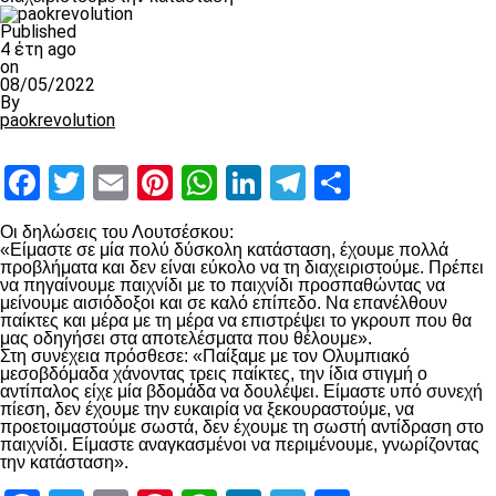
Published
4 έτη ago
on
08/05/2022
By
paokrevolution
Facebook
Twitter
Email
Pinterest
WhatsApp
LinkedIn
Telegram
Μοιραστ
Οι δηλώσεις του Λουτσέσκου:
«Είμαστε σε μία πολύ δύσκολη κατάσταση, έχουμε πολλά
προβλήματα και δεν είναι εύκολο να τη διαχειριστούμε. Πρέπει
να πηγαίνουμε παιχνίδι με το παιχνίδι προσπαθώντας να
μείνουμε αισιόδοξοι και σε καλό επίπεδο. Να επανέλθουν
παίκτες και μέρα με τη μέρα να επιστρέψει το γκρουπ που θα
μας οδηγήσει στα αποτελέσματα που θέλουμε».
Στη συνέχεια πρόσθεσε: «Παίξαμε με τον Ολυμπιακό
μεσοβδόμαδα χάνοντας τρεις παίκτες, την ίδια στιγμή ο
αντίπαλος είχε μία βδομάδα να δουλέψει. Είμαστε υπό συνεχή
πίεση, δεν έχουμε την ευκαιρία να ξεκουραστούμε, να
προετοιμαστούμε σωστά, δεν έχουμε τη σωστή αντίδραση στο
παιχνίδι. Είμαστε αναγκασμένοι να περιμένουμε, γνωρίζοντας
την κατάσταση».