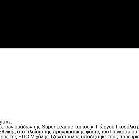
 τη Λιλ
είτε
κίμπε.
των ομάδων της Super League και του κ. Γιώργου Γκοδόλια με
νικής στο πλαίσιο της προκριματικής φάσης του Παγκοσμίου
ρος της ΕΠΟ Μιχάλης Τζανόπουλος υποδέχτηκε τους παρευρισκ