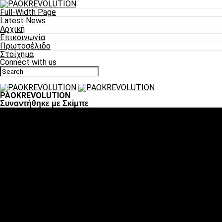
Full-Width Page
Latest News
Αρχική
Επικοινωνία
Πρωτοσέλιδο
Στοίχημα
Connect with us
PAOKREVOLUTION
Συναντήθηκε με Σκίμπε
Ποδόσφαιρο
«Πλέον έχουμε αλλάξει σαν ομάδα, παίξαμε σαν ένα»
«Το πιο σημαντικό είναι η αυτοπεποίθηση των ποδοσφαιριστώ
«Πάμε να διεκδικήσουμε την οκτάδα»
«Είναι απόλαυση να παίζεις για τον κόσμο του ΠΑΟΚ»
«Θα τα δώσουμε όλα κόντρα στη Λιόν για την οκτάδα»
Μπάσκετ
Αλλαγή ώρας με Σπόρτινγκ και Μπιλμπάο