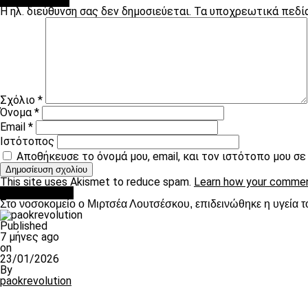
Leave a Reply
Η ηλ. διεύθυνση σας δεν δημοσιεύεται.
Τα υποχρεωτικά πεδί
Σχόλιο
*
Όνομα
*
Email
*
Ιστότοπος
Αποθήκευσε το όνομά μου, email, και τον ιστότοπο μου σ
This site uses Akismet to reduce spam.
Learn how your commen
Επικαιρότητα
Στο νοσοκομείο ο Μιρτσέα Λουτσέσκου, επιδεινώθηκε η υγεία τ
Published
7 μήνες ago
on
23/01/2026
By
paokrevolution