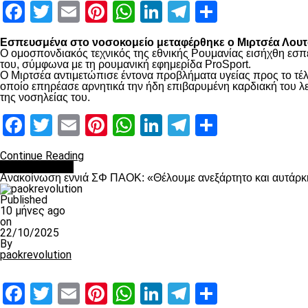
Facebook
Twitter
Email
Pinterest
WhatsApp
LinkedIn
Telegram
Μοιραστ
Εσπευσμένα στο νοσοκομείο μεταφέρθηκε ο Μιρτσέα Λουτσ
Ο ομοσπονδιακός τεχνικός της εθνικής Ρουμανίας εισήχθη εσπ
του, σύμφωνα με τη ρουμανική εφημερίδα ProSport.
Ο Μιρτσέα αντιμετώπισε έντονα προβλήματα υγείας προς το τέλ
οποίο επηρέασε αρνητικά την ήδη επιβαρυμένη καρδιακή του λει
της νοσηλείας του.
Facebook
Twitter
Email
Pinterest
WhatsApp
LinkedIn
Telegram
Μοιραστ
Continue Reading
Επικαιρότητα
Ανακοίνωση εννιά ΣΦ ΠΑΟΚ: «Θέλουμε ανεξάρτητο και αυτάρκη
Published
10 μήνες ago
on
22/10/2025
By
paokrevolution
Facebook
Twitter
Email
Pinterest
WhatsApp
LinkedIn
Telegram
Μοιραστ