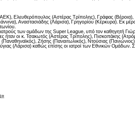
ΑΕΚ), Ελευθερόπουλος (Αστέρας Τρίπολης), Γράφας (Βέροια), 
άννινα), Αναστασιάδης (Λάρισα), Γρηγορίου (Κέρκυρα). Εκ μέρ
τωνίου.
ιατρούς των ομάδων της Super League, υπό τον καθηγητή Γιώρ
ες ήταν οι κ. Τσακωτός (Αστέρας Τρίπολης), Πισκοπάκης (Ατρό
 (Παναθηναϊκός), Ζήσης (Παναιτωλικός), Ντούσιας (Πανιώνιος
ούγιας (Λάρισα) καθώς επίσης οι ιατροί των Εθνικών Ομάδων. 
είτε
ω»