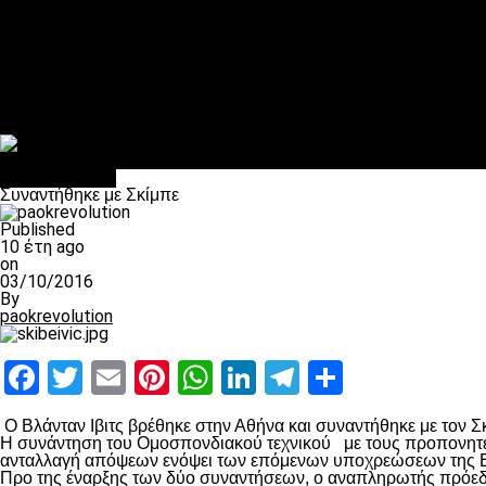
Πέθανε ο μπαμπάς του Γιαννάκη, Λουκάς Μήλιος
ΣΦ ΠΑΟΚ Θύρα 4: Ανακοίνωσε οδική εκδρομή για τον αγώνα με
Κανείς δεν ξέχασε τα έξι αετόπουλα
Στο OPEN τα προκριματικά, στη NOVA τα του πρωταθλήματος
Σαν σήμερα: Οταν “έφυγε” ο Λόραντ
Επικαιρότητα
Συναντήθηκε με Σκίμπε
Published
10 έτη ago
on
03/10/2016
By
paokrevolution
Facebook
Twitter
Email
Pinterest
WhatsApp
LinkedIn
Telegram
Μοιραστ
Ο Βλάνταν Ιβιτς βρέθηκε στην Αθήνα και συναντήθηκε με τον Σ
Η συνάντηση του Ομοσπονδιακού τεχνικού με τους προπονητές 
ανταλλαγή απόψεων ενόψει των επόμενων υποχρεώσεων της Εθ
Προ της έναρξης των δύο συναντήσεων, ο αναπληρωτής πρόεδ