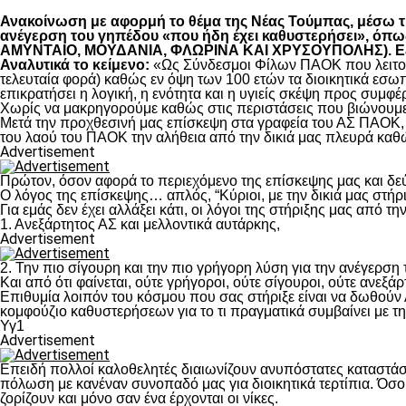
Ανακοίνωση με αφορμή το θέμα της Νέας Τούμπας, μέσω της
ανέγερση του γηπέδου «που ήδη έχει καθυστερήσει», 
ΑΜΥΝΤΑΙΟ, ΜΟΥΔΑΝΙΑ, ΦΛΩΡΙΝΑ ΚΑΙ ΧΡΥΣΟΥΠΟΛΗΣ). Εξηγο
Αναλυτικά το κείμενο:
«Ως Σύνδεσμοι Φίλων ΠΑΟΚ που λειτουρ
τελευταία φορά) καθώς εν όψη των 100 ετών τα διοικητικά εσω
επικρατήσει η λογική, η ενότητα και η υγιείς σκέψη προς συμ
Χωρίς να μακρηγορούμε καθώς στις περιστάσεις που βιώνουμε 
Μετά την προχθεσινή μας επίσκεψη στα γραφεία του ΑΣ ΠΑΟΚ, τ
του λαού του ΠΑΟΚ την αλήθεια από την δικιά μας πλευρά καθώ
Advertisement
Πρώτον, όσον αφορά το περιεχόμενο της επίσκεψης μας και δε
Ο λόγος της επίσκεψης… απλός, “Κύριοι, με την δικιά μας στήρ
Για εμάς δεν έχει αλλάξει κάτι, οι λόγοι της στήριξης μας από τ
1. Ανεξάρτητος ΑΣ και μελλοντικά αυτάρκης,
Advertisement
2. Την πιο σίγουρη και την πιο γρήγορη λύση για την ανέγερσ
Και από ότι φαίνεται, ούτε γρήγοροι, ούτε σίγουροι, ούτε ανεξάρ
Επιθυμία λοιπόν του κόσμου που σας στήριξε είναι να δωθούν
κομφούζιο καθυστερήσεων για το τι πραγματικά συμβαίνει με τ
Υγ1
Advertisement
Επειδή πολλοί καλοθελητές διαιωνίζουν ανυπόστατες καταστάσ
πόλωση με κανέναν συνοπαδό μας για διοικητικά τερτίπια. Όσο 
ζορίζουν και μόνο σαν ένα έρχονται οι νίκες.