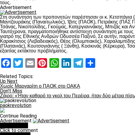
τους.
Advertisement
Στη συνάντηση των προπονητών παρέστησαν οι κ. Κετσπάγια (
Μαντζουράκης (Παναιτωλικός), Ίβιτς (ΠΑΟΚ), Πετράκης (ΠΑΣ Γι
Τσάνας, Νικοπολίδης, Γκούμας, Κατεργιαννάκης, Μπιζάς και Αν
Ταυτόχρονα, πραγματοποιήθηκε αντίστοιχη συνάντηση με τους 
γιατρό της Εθνικής Ανδρών Οδυσσέα Παξινό. Σε αυτήν, παρόντ
Καρακίτσιος (Λεβαδειακός), Θέος (Ολυμπιακός), Χαραλαμπίδης
(Πλατανιάς), Κουτσογιάννης ( Ξάνθη), Κοσκινάς (Κέρκυρα), Τσ
εξαιτίας εκτάκτου προβλήματος.
Facebook
Twitter
Email
Pinterest
WhatsApp
LinkedIn
Telegram
Μοιραστ
Related Topics:
Up Next
Χωρίς Μαργαρίτη ο ΠΑΟΚ στο ΟΑΚΑ
Don't Miss
Ζάιρο: «Ήταν καθαρό το γκολ του Περέιρα, ήταν δύο μέτρα πίσ
paokrevolution
Continue Reading
Advertisement
You may like
Click to comment