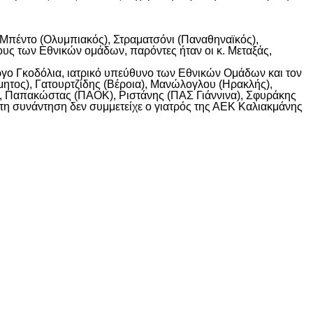
Μπέντο (Ολυμπιακός), Στραματσόνι (Παναθηναϊκός),
ους των Εθνικών ομάδων, παρόντες ήταν οι κ. Μεταξάς,
γο Γκοδόλια, ιατρικό υπεύθυνο των Εθνικών Ομάδων και τον
μητος), Γατουρτζίδης (Βέροια), Μανώλογλου (Ηρακλής),
), Παπακώστας (ΠΑΟΚ), Ριστάνης (ΠΑΣ Γιάννινα), Σφυράκης
Στη συνάντηση δεν συμμετείχε ο γιατρός της ΑΕΚ Καλιακμάνης