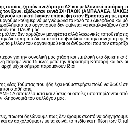
 οποίας ζητούν ανεξάρτητο ΑΣ και μελλοντικά αυτάρκη, αλ
όπως τονίζουν, εξέδωσαν εννιά ΣΦ ΠΑΟΚ (ΑΜΠΑΛΑΕΑ, ΜΑ
ύν και γιατί έκαναν επίσκεψη στον Ερασιτέχνη τις προ
γούμε καθημερινά με γνώμωνα το καλό του Δικεφάλου και μόνο
προβλήματα του οργανισμού δεν φαίνεται να καταλαγιάζουν (κά
φέρουν του ΠΑΟΚ μας.
μάλλον δεν αρμόζουν μανιφέστα αλλά λακωνικές τοποθετήσεις 
ην διακοπή του διοικητικού συμβουλίου και την συνέχιση της 
ς το μέλλον του οργανισμού και οι άνθρωποι που τον απαρτίζο
ύτερον για την συνολική μας στάση και εμπλοκή στα διοικητικ
ιξη παραμείνατε 15μελες μετά την παραίτηση Κατσαρή και δεν α
ην αρχή μέχρι σήμερα παραμένουν ίδιοι.
η της νέας Τούμπας που ήδη έχει καθυστερήσει πολύ να δωθεί σ
τητοι σταθήκατε.
 ΑΜΕΣΑ αποτελέσματα και λύσεις οι οποίες υποστηρίζονται από
ην κληρονομιά του συλλόγου μας.
εις, πρώτοι δηλώνουμε πως δεν έχουμε σκοπό να οδηγήσουμε α
και αν ασχολούμαστε με τα κοινά, το πεδίο και η θέση των Οπα