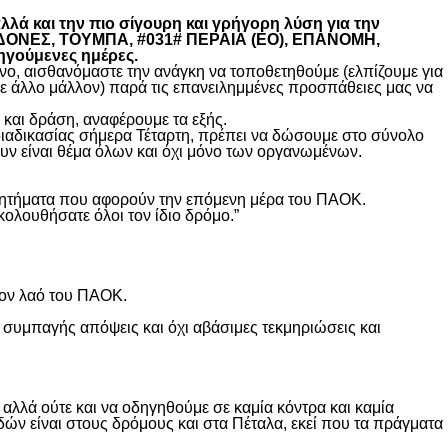
λά και την πιο σίγουρη και γρήγορη λύση για την
ΚΕΔΟΝΕΣ, ΤΟΥΜΠΑ, #031# ΠΕΡΑΙΑ (ΕΟ), ΕΠΑΝΟΜΗ,
ηγούμενες ημέρες.
, αισθανόμαστε την ανάγκη να τοποθετηθούμε (ελπίζουμε για
θε άλλο μάλλον) παρά τις επανειλημμένες προσπάθειες μας να
και δράση, αναφέρουμε τα εξής.
διαδικασίας σήμερα Τέταρτη, πρέπει να δώσουμε στο σύνολο
υν είναι θέμα όλων και όχι μόνο των οργανωμένων.
ά ζητήματα που αφορούν την επόμενη μέρα του ΠΑΟΚ.
κολουθήσατε όλοι τον ίδιο δρόμο.”
τον λαό του ΠΑΟΚ.
 συμπαγής απόψεις και όχι αβάσιμες τεκμηριώσεις και
λλά ούτε και να οδηγηθούμε σε καμία κόντρα και καμία
δών είναι στους δρόμους και στα Πέταλα, εκεί που τα πράγματα