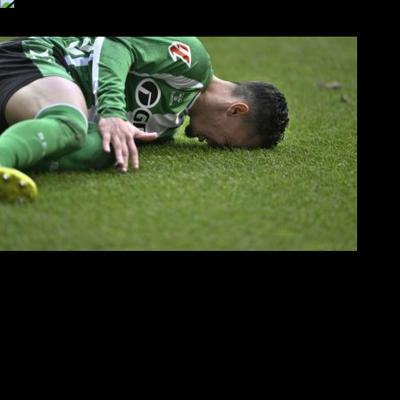
ΠΑΟΚ και τηλεοπτικά: αποκλειστικά απόφαση Σαββίδη
Αντίπαλοι
Νέα προβλήματα στην Μπέτις πριν την Τούμπα
Επίσημο «stop» στους φίλους του ΠΑΟΚ στο Αγρίνιο
Η Λιόν «σφυροκόπησε» τη Μονακό και πλησιάζει στο Champio
ΠΑΟΚ: Τι έκαναν οι αντίπαλοί του στο Europa League
Η Ριέκα διέκοψε την εγγραφή μελών ενόψει… ΠΑΟΚ
Διάφορα