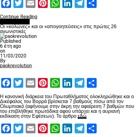
Facebook
Twitter
Email
Pinterest
WhatsApp
LinkedIn
Telegram
Μοιραστ
Continue Reading
Ποδόσφαιρο
Οι «κολώνες» και οι «απογοητεύσεις» στις πρώτες 26
αγωνιστικές
Published
6 έτη ago
on
11/03/2020
By
paokrevolution
Facebook
Twitter
Email
Pinterest
WhatsApp
LinkedIn
Telegram
Μοιραστ
Η κανονική διάρκεια του Πρωταθλήματος ολοκληρώθηκε και ο
Δικέφαλος του Βορρά βρίσκεται 7 βαθμούς πίσω από τον
Ολυμπιακό (αφήνουμε στην άκρη την αφαίρεση 7 βαθμών που
του επιβλήθηκε πρωτόδικα αφού υπάρχει και η αυριανή
εκδίκαση στην Εφέσεων). Το άρθρο
εδώ
Facebook
Twitter
Email
Pinterest
WhatsApp
LinkedIn
Telegram
Μοιραστ