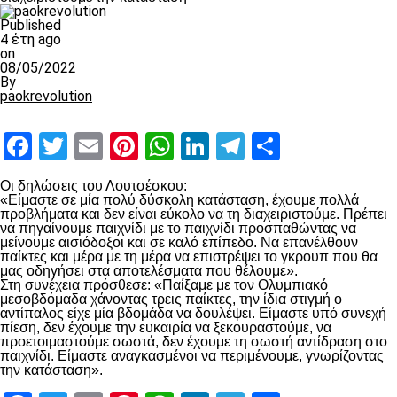
Published
4 έτη ago
on
08/05/2022
By
paokrevolution
Facebook
Twitter
Email
Pinterest
WhatsApp
LinkedIn
Telegram
Μοιραστ
Οι δηλώσεις του Λουτσέσκου:
«Είμαστε σε μία πολύ δύσκολη κατάσταση, έχουμε πολλά
προβλήματα και δεν είναι εύκολο να τη διαχειριστούμε. Πρέπει
να πηγαίνουμε παιχνίδι με το παιχνίδι προσπαθώντας να
μείνουμε αισιόδοξοι και σε καλό επίπεδο. Να επανέλθουν
παίκτες και μέρα με τη μέρα να επιστρέψει το γκρουπ που θα
μας οδηγήσει στα αποτελέσματα που θέλουμε».
Στη συνέχεια πρόσθεσε: «Παίξαμε με τον Ολυμπιακό
μεσοβδόμαδα χάνοντας τρεις παίκτες, την ίδια στιγμή ο
αντίπαλος είχε μία βδομάδα να δουλέψει. Είμαστε υπό συνεχή
πίεση, δεν έχουμε την ευκαιρία να ξεκουραστούμε, να
προετοιμαστούμε σωστά, δεν έχουμε τη σωστή αντίδραση στο
παιχνίδι. Είμαστε αναγκασμένοι να περιμένουμε, γνωρίζοντας
την κατάσταση».