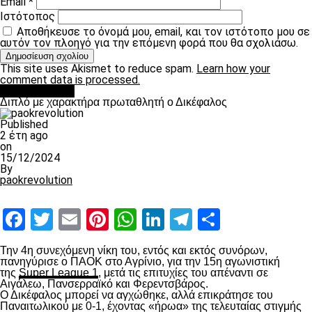
Email
*
Ιστότοπος
Αποθήκευσε το όνομά μου, email, και τον ιστότοπο μου σε
αυτόν τον πλοηγό για την επόμενη φορά που θα σχολιάσω.
This site uses Akismet to reduce spam.
Learn how your
comment data is processed.
πρωτοσέλιδο
Διπλό με χαρακτήρα πρωταθλητή ο Δικέφαλος
Published
2 έτη ago
on
15/12/2024
By
paokrevolution
Facebook
Twitter
Email
Pinterest
WhatsApp
LinkedIn
Telegram
Μοιραστ
Την 4
η
συνεχόμενη νίκη του, εντός και εκτός συνόρων,
πανηγύρισε ο ΠΑΟΚ στο Αγρίνιο, για την 15
η
αγωνιστική
της
Super League 1
, μετά τις επιτυχίες του απέναντι σε
Αιγάλεω, Πανσερραϊκό και Φερεντσβάρος.
Ο Δικέφαλος μπορεί να αγχώθηκε, αλλά επικράτησε του
Παναιτωλικού με 0-1, έχοντας «ήρωα» της τελευταίας στιγμής