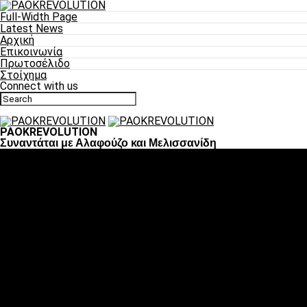
Full-Width Page
Latest News
Αρχική
Επικοινωνία
Πρωτοσέλιδο
Στοίχημα
Connect with us
PAOKREVOLUTION
Συναντάται με Αλαφούζο και Μελισσανίδη
Ποδόσφαιρο
«Πλέον έχουμε αλλάξει σαν ομάδα, παίξαμε σαν ένα»
«Το πιο σημαντικό είναι η αυτοπεποίθηση των
ποδοσφαιριστών»
«Πάμε να διεκδικήσουμε την οκτάδα»
«Είναι απόλαυση να παίζεις για τον κόσμο του ΠΑΟΚ»
«Θα τα δώσουμε όλα κόντρα στη Λιόν για την οκτάδα»
Μπάσκετ