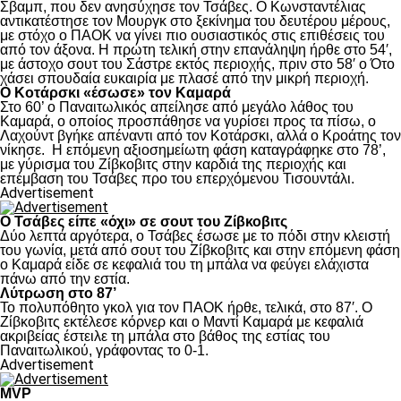
Σβαμπ, που δεν ανησύχησε τον Τσάβες. Ο Κωνσταντέλιας
αντικατέστησε τον Μουργκ στο ξεκίνημα του δευτέρου μέρους,
με στόχο ο ΠΑΟΚ να γίνει πιο ουσιαστικός στις επιθέσεις του
από τον άξονα. Η πρώτη τελική στην επανάληψη ήρθε στο 54′,
με άστοχο σουτ του Σάστρε εκτός περιοχής, πριν στο 58′ ο Ότο
χάσει σπουδαία ευκαιρία με πλασέ από την μικρή περιοχή.
Ο Κοτάρσκι «έσωσε» τον Καμαρά
Στο 60’ ο Παναιτωλικός απείλησε από μεγάλο λάθος του
Καμαρά, ο οποίος προσπάθησε να γυρίσει προς τα πίσω, ο
Λαχούντ βγήκε απέναντι από τον Κοτάρσκι, αλλά ο Κροάτης τον
νίκησε. Η επόμενη αξιοσημείωτη φάση καταγράφηκε στο 78’,
με γύρισμα του Ζίβκοβιτς στην καρδιά της περιοχής και
επέμβαση του Τσάβες προ του επερχόμενου Τισουντάλι.
Advertisement
Ο Τσάβες είπε «όχι» σε σουτ του Ζίβκοβιτς
Δύο λεπτά αργότερα, ο Τσάβες έσωσε με το πόδι στην κλειστή
του γωνία, μετά από σουτ του Ζίβκοβιτς και στην επόμενη φάση
ο Καμαρά είδε σε κεφαλιά του τη μπάλα να φεύγει ελάχιστα
πάνω από την εστία.
Λύτρωση στο 87’
Το πολυπόθητο γκολ για τον ΠΑΟΚ ήρθε, τελικά, στο 87′. Ο
Ζίβκοβιτς εκτέλεσε κόρνερ και ο Μαντί Καμαρά με κεφαλιά
ακριβείας έστειλε τη μπάλα στο βάθος της εστίας του
Παναιτωλικού, γράφοντας το 0-1.
Advertisement
MVP