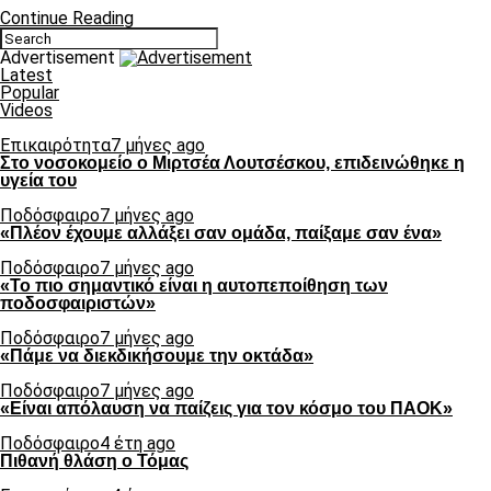
Continue Reading
Advertisement
Latest
Popular
Videos
Επικαιρότητα
7 μήνες ago
Στο νοσοκομείο ο Μιρτσέα Λουτσέσκου, επιδεινώθηκε η
υγεία του
Ποδόσφαιρο
7 μήνες ago
«Πλέον έχουμε αλλάξει σαν ομάδα, παίξαμε σαν ένα»
Ποδόσφαιρο
7 μήνες ago
«Το πιο σημαντικό είναι η αυτοπεποίθηση των
ποδοσφαιριστών»
Ποδόσφαιρο
7 μήνες ago
«Πάμε να διεκδικήσουμε την οκτάδα»
Ποδόσφαιρο
7 μήνες ago
«Είναι απόλαυση να παίζεις για τον κόσμο του ΠΑΟΚ»
Ποδόσφαιρο
4 έτη ago
Πιθανή θλάση ο Τόμας