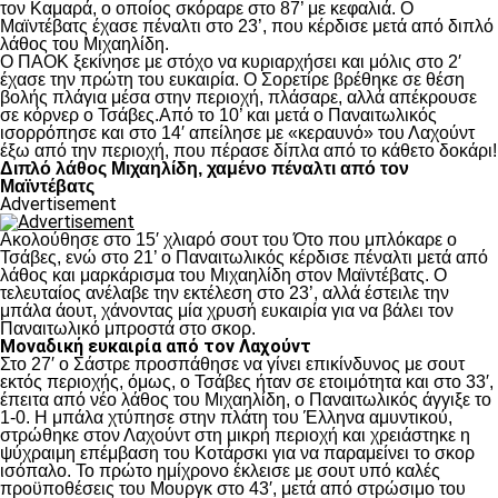
τον Καμαρά, ο οποίος σκόραρε στο 87’ με κεφαλιά. Ο
Μαϊντέβατς έχασε πέναλτι στο 23’, που κέρδισε μετά από διπλό
λάθος του Μιχαηλίδη.
Ο ΠΑΟΚ ξεκίνησε με στόχο να κυριαρχήσει και μόλις στο 2′
έχασε την πρώτη του ευκαιρία. Ο Σορετίρε βρέθηκε σε θέση
βολής πλάγια μέσα στην περιοχή, πλάσαρε, αλλά απέκρουσε
σε κόρνερ ο Τσάβες.Από το 10’ και μετά ο Παναιτωλικός
ισορρόπησε και στο 14′ απείλησε με «κεραυνό» του Λαχούντ
έξω από την περιοχή, που πέρασε δίπλα από το κάθετο δοκάρι!
Διπλό λάθος Μιχαηλίδη, χαμένο πέναλτι από τον
Μαϊντέβατς
Advertisement
Ακολούθησε στο 15′ χλιαρό σουτ του Ότο που μπλόκαρε ο
Τσάβες, ενώ στο 21’ ο Παναιτωλικός κέρδισε πέναλτι μετά από
λάθος και μαρκάρισμα του Μιχαηλίδη στον Μαϊντέβατς. Ο
τελευταίος ανέλαβε την εκτέλεση στο 23’, αλλά έστειλε την
μπάλα άουτ, χάνοντας μία χρυσή ευκαιρία για να βάλει τον
Παναιτωλικό μπροστά στο σκορ.
Μοναδική ευκαιρία από τον Λαχούντ
Στο 27′ ο Σάστρε προσπάθησε να γίνει επικίνδυνος με σουτ
εκτός περιοχής, όμως, ο Τσάβες ήταν σε ετοιμότητα και στο 33′,
έπειτα από νέο λάθος του Μιχαηλίδη, ο Παναιτωλικός άγγιξε το
1-0. Η μπάλα χτύπησε στην πλάτη του Έλληνα αμυντικού,
στρώθηκε στον Λαχούντ στη μικρή περιοχή και χρειάστηκε η
ψύχραιμη επέμβαση του Κοτάρσκι για να παραμείνει το σκορ
ισόπαλο. Το πρώτο ημίχρονο έκλεισε με σουτ υπό καλές
προϋποθέσεις του Μουργκ στο 43′, μετά από στρώσιμο του