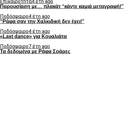
Επικαιρότητα
4 έτη ago
Παρουσίαση με… πλακάτ “κάντε καμιά μεταγραφή!”
Ποδόσφαιρο
4 έτη ago
“Ράφα σαν την Χαλκιδική δεν έχει!”
Ποδόσφαιρο
4 έτη ago
«Last dance» για Κουαλιάτα
Ποδόσφαιρο
7 έτη ago
Τα δεδομένα με Ράφα Σοάρες