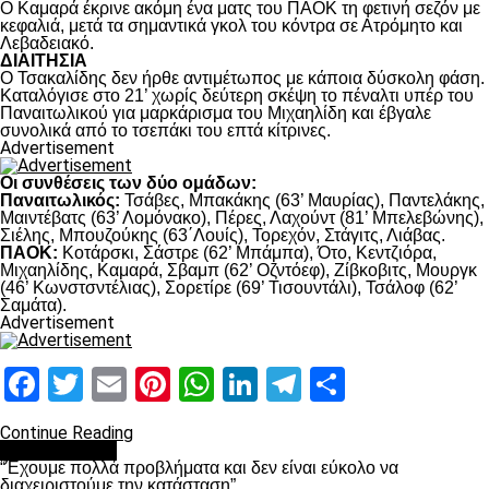
Ο Καμαρά έκρινε ακόμη ένα ματς του ΠΑΟΚ τη φετινή σεζόν με
κεφαλιά, μετά τα σημαντικά γκολ του κόντρα σε Ατρόμητο και
Λεβαδειακό.
ΔΙΑΙΤΗΣΙΑ
Ο Τσακαλίδης δεν ήρθε αντιμέτωπος με κάποια δύσκολη φάση.
Καταλόγισε στο 21’ χωρίς δεύτερη σκέψη το πέναλτι υπέρ του
Παναιτωλικού για μαρκάρισμα του Μιχαηλίδη και έβγαλε
συνολικά από το τσεπάκι του επτά κίτρινες.
Advertisement
Οι συνθέσεις των δύο ομάδων:
Παναιτωλικός:
Τσάβες, Μπακάκης (63’ Μαυρίας), Παντελάκης,
Μαιντέβατς (63’ Λομόνακο), Πέρες, Λαχούντ (81’ Μπελεβώνης),
Σιέλης, Μπουζούκης (63΄Λουίς), Τορεχόν, Στάγιτς, Λιάβας.
ΠΑΟΚ:
Κοτάρσκι, Σάστρε (62’ Μπάμπα), Ότο, Κεντζιόρα,
Μιχαηλίδης, Καμαρά, Σβαμπ (62’ Οζντόεφ), Ζίβκοβιτς, Μουργκ
(46’ Κωνστσντέλιας), Σορετίρε (69’ Τισουντάλι), Τσάλοφ (62’
Σαμάτα).
Advertisement
Facebook
Twitter
Email
Pinterest
WhatsApp
LinkedIn
Telegram
Μοιραστ
Continue Reading
πρωτοσέλιδο
“Έχουμε πολλά προβλήματα και δεν είναι εύκολο να
διαχειριστούμε την κατάσταση”