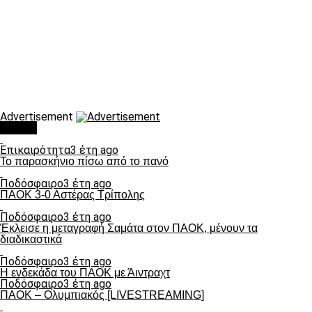
Advertisement
Τάσεις
Επικαιρότητα
3 έτη ago
Το παρασκήνιο πίσω από το πανό
Ποδόσφαιρο
3 έτη ago
ΠΑΟΚ 3-0 Αστέρας Τρίπολης
Ποδόσφαιρο
3 έτη ago
Έκλεισε η μεταγραφή Σαμάτα στον ΠΑΟΚ, μένουν τα
διαδικαστικά
Ποδόσφαιρο
3 έτη ago
Η ενδεκάδα του ΠΑΟΚ με Άιντραχτ
Ποδόσφαιρο
3 έτη ago
ΠΑΟΚ – Ολυμπιακός [LIVESTREAMING]