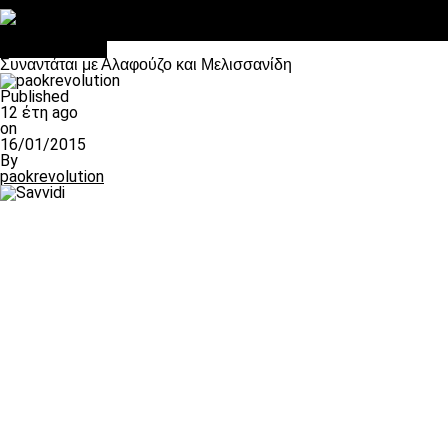
Στο OPEN τα προκριματικά, στη NOVA τα του πρωταθλήματος
Σαν σήμερα: Οταν “έφυγε” ο Λόραντ
πρωτοσέλιδο
Συναντάται με Αλαφούζο και Μελισσανίδη
Published
12 έτη ago
on
16/01/2015
By
paokrevolution