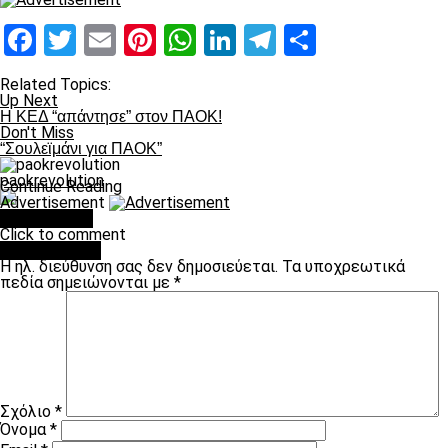
Facebook
Twitter
Email
Pinterest
WhatsApp
LinkedIn
Telegram
Μοιραστ
Related Topics:
Up Next
H ΚΕΔ “απάντησε” στον ΠΑΟΚ!
Don't Miss
“Σουλεϊμάνι για ΠΑΟΚ”
paokrevolution
Continue Reading
Advertisement
You may like
Click to comment
Leave a Reply
Η ηλ. διεύθυνση σας δεν δημοσιεύεται.
Τα υποχρεωτικά
πεδία σημειώνονται με
*
Σχόλιο
*
Όνομα
*