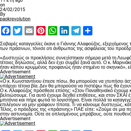
11 έτη ago
on
24/02/2015
By
paokrevolution
Facebook
Twitter
Email
Pinterest
WhatsApp
LinkedIn
Telegram
Μοιραστ
Σοβαρές καταγγελίες έκανε ο Γιάννης Αλαφούζος, εξερχόμενος
των πράσινων, τόνισε οτι άνθρωπος της ασφάλειας του προέδ
«Δυστυχώς οι προκλήσεις συνεχίστηκαν σήμερα μετά τη Λεωφό
τέτοιες δηλώσεις, αλλά δεν έχει συμβεί ξανά αυτό. Ο κ. Μαρινά
ήταν κάπου κρυμμένος προφανώς ήταν στημένο το σκηνικό», εί
Advertisement
«Ο κ. Κωνσταντίνου έπεσε πίσω, θα μπορούσε να χτυπήσει άσχ
υπάρχει τέτοια βία. Δεν θα μπορούσα να πιστέψω πως θα έχουν
Ο κ. Αλαφούζος πρόσθεσε επίσης: «Στον Παναθηναϊκό έχουμε κ
βελτιώσουμε. Για αυτό έχουμε δεχθεί επιθέσεις, και στον ΣΚΑ
μπιτόνια και πήρε φωτιά το λογιστήριο. Είναι πολλά τα καταγεγρ
επιλέγουν να μην γράφουν τίποτα. Τι να κάνουμε δυστυχώς, κά
Τέλος, ο πρόεδρος της «πράσινης» ΠΑΕ είπε: «Ζούμε σε μια πολ
στην αστυνομία. Ούτε σε οπλισμένους μπράβους, ούτε πουθεν
Advertisement