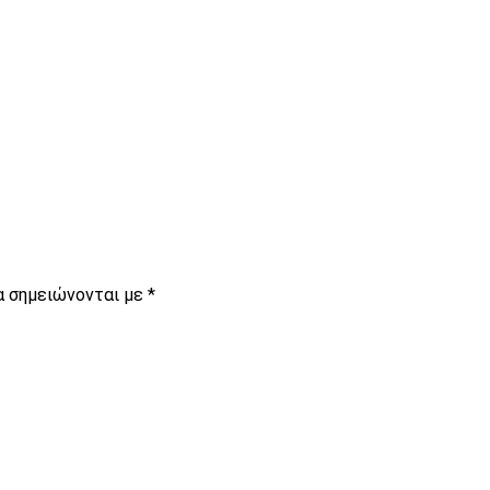
είτε
α σημειώνονται με
*