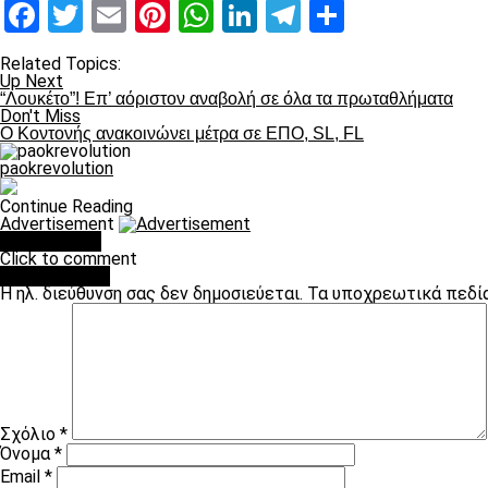
Facebook
Twitter
Email
Pinterest
WhatsApp
LinkedIn
Telegram
Μοιραστ
Related Topics:
Up Next
“Λουκέτο”! Επ’ αόριστον αναβολή σε όλα τα πρωταθλήματα
Don't Miss
Ο Κοντονής ανακοινώνει μέτρα σε ΕΠΟ, SL, FL
paokrevolution
Continue Reading
Advertisement
You may like
Click to comment
Leave a Reply
Η ηλ. διεύθυνση σας δεν δημοσιεύεται.
Τα υποχρεωτικά πεδί
Σχόλιο
*
Όνομα
*
Email
*