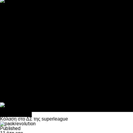
ΠΑΟΚ και τηλεοπτικά: αποκλειστικά απόφαση Σαββίδη
Αντίπαλοι
Νέα προβλήματα στην Μπέτις πριν την Τούμπα
Επίσημο «stop» στους φίλους του ΠΑΟΚ στο Αγρίνιο
Η Λιόν «σφυροκόπησε» τη Μονακό και πλησιάζει στο Champio
ΠΑΟΚ: Τι έκαναν οι αντίπαλοί του στο Europa League
Η Ριέκα διέκοψε την εγγραφή μελών ενόψει… ΠΑΟΚ
Διάφορα
Πέθανε ο μπαμπάς του Γιαννάκη, Λουκάς Μήλιος
ΣΦ ΠΑΟΚ Θύρα 4: Ανακοίνωσε οδική εκδρομή για τον αγώνα με
Κανείς δεν ξέχασε τα έξι αετόπουλα
Στο OPEN τα προκριματικά, στη NOVA τα του πρωταθλήματος
Σαν σήμερα: Οταν “έφυγε” ο Λόραντ
Επικαιρότητα
Κόλαση στο ΔΣ της superleague
Published