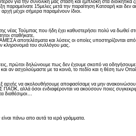
ύτερον για την συνολική μας στάση και εμπλοκή στα διοικητικ
ιξη παραμείνατε 15μελες μετά την παραίτηση Κατσαρή και δεν α
ην αρχή μέχρι σήμερα παραμένουν ίδιοι.
η της νέας Τούμπας που ήδη έχει καθυστερήσει πολύ να δωθεί σ
τητοι σταθήκατε.
 ΑΜΕΣΑ αποτελέσματα και λύσεις οι οποίες υποστηρίζονται από
ην κληρονομιά του συλλόγου μας.
εις, πρώτοι δηλώνουμε πως δεν έχουμε σκοπό να οδηγήσουμε α
και αν ασχολούμαστε με τα κοινά, το πεδίο και η θέση των Οπα
 εξ αρχής να ακολουθήσουμε αποφασίσαμε να μην ανακοινώσουμ
ΑΟΚ, αλλά όσοι ενδιαφέρονται να ακούσουν ποιες συγκεκριμέν
ντα διαθέσιμοι…
είναι πάνω απο αυτά τα ιερά γράμματα.