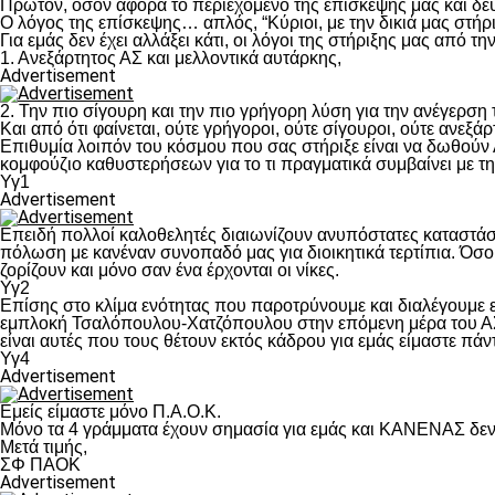
Πρώτον, όσον αφορά το περιεχόμενο της επίσκεψης μας και δε
Ο λόγος της επίσκεψης… απλός, “Κύριοι, με την δικιά μας στήρ
Για εμάς δεν έχει αλλάξει κάτι, οι λόγοι της στήριξης μας από τ
1. Ανεξάρτητος ΑΣ και μελλοντικά αυτάρκης,
Advertisement
2. Την πιο σίγουρη και την πιο γρήγορη λύση για την ανέγερσ
Και από ότι φαίνεται, ούτε γρήγοροι, ούτε σίγουροι, ούτε ανεξάρ
Επιθυμία λοιπόν του κόσμου που σας στήριξε είναι να δωθούν
κομφούζιο καθυστερήσεων για το τι πραγματικά συμβαίνει με τ
Υγ1
Advertisement
Επειδή πολλοί καλοθελητές διαιωνίζουν ανυπόστατες καταστάσ
πόλωση με κανέναν συνοπαδό μας για διοικητικά τερτίπια. Όσο 
ζορίζουν και μόνο σαν ένα έρχονται οι νίκες.
Υγ2
Επίσης στο κλίμα ενότητας που παροτρύνουμε και διαλέγουμε
εμπλοκή Τσαλόπουλου-Χατζόπουλου στην επόμενη μέρα του ΑΣ Π
είναι αυτές που τους θέτουν εκτός κάδρου για εμάς είμαστε πά
Υγ4
Advertisement
Εμείς είμαστε μόνο Π.Α.Ο.Κ.
Μόνο τα 4 γράμματα έχουν σημασία για εμάς και ΚΑΝΕΝΑΣ δεν 
Μετά τιμής,
ΣΦ ΠΑΟΚ
Advertisement