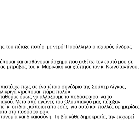
ης του πέταξε ποτήρι με νερό! Παράλληλα ο ισχυρός άνδρας
έπομαι και αισθάνομαι άσχημα που εκθέτω τον εαυτό μου σε
ένας μπράβος του κ. Μαρινάκη και χτύπησε τον κ. Κωνσταντίνου,
πιστέψω πως σε ένα τέτοιο συνέδριο της Σούπερ Λίγκας,
ιλικρινά ντρέπομαι, πάρα πολύ».
σπαθούμε όμως να αλλάξουμε το ποδόσφαιρο, να το
υμπιακού. Μετά από αγώνες του Ολυμπιακού μας πέταξαν
ί κι οι ίδιοι, κάποιοι από εσάς, για αυτό και πολλές εφημερίδες
γματα στο ποδόσφαιρο».
τυνομία και δικαιοσύνη. Τη βία κάθε δημοκρατία, την εκχωρεί