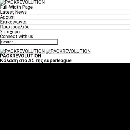
Full-Width Page
Latest News
Αρχική
Επικοινωνία
Πρωτοσέλιδο
Στοίχημα
Connect with us
PAOKREVOLUTION
Κόλαση στο ΔΣ της superleague
Ποδόσφαιρο
«Πλέον έχουμε αλλάξει σαν ομάδα, παίξαμε σαν ένα»
«Το πιο σημαντικό είναι η αυτοπεποίθηση των ποδοσφαιριστώ
«Πάμε να διεκδικήσουμε την οκτάδα»
«Είναι απόλαυση να παίζεις για τον κόσμο του ΠΑΟΚ»
«Θα τα δώσουμε όλα κόντρα στη Λιόν για την οκτάδα»
Μπάσκετ
Αλλαγή ώρας με Σπόρτινγκ και Μπιλμπάο