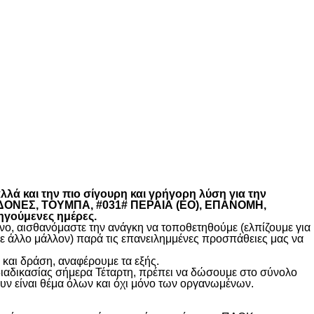
λά και την πιο σίγουρη και γρήγορη λύση για την
ΚΕΔΟΝΕΣ, ΤΟΥΜΠΑ, #031# ΠΕΡΑΙΑ (ΕΟ), ΕΠΑΝΟΜΗ,
ηγούμενες ημέρες.
, αισθανόμαστε την ανάγκη να τοποθετηθούμε (ελπίζουμε για
θε άλλο μάλλον) παρά τις επανειλημμένες προσπάθειες μας να
και δράση, αναφέρουμε τα εξής.
διαδικασίας σήμερα Τέταρτη, πρέπει να δώσουμε στο σύνολο
υν είναι θέμα όλων και όχι μόνο των οργανωμένων.