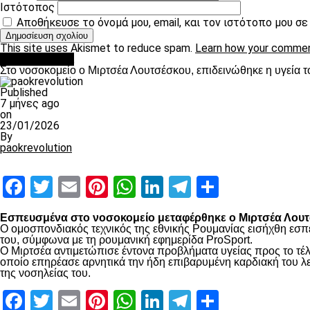
Ιστότοπος
Αποθήκευσε το όνομά μου, email, και τον ιστότοπο μου σ
This site uses Akismet to reduce spam.
Learn how your commen
Επικαιρότητα
Στο νοσοκομείο ο Μιρτσέα Λουτσέσκου, επιδεινώθηκε η υγεία τ
Published
7 μήνες ago
on
23/01/2026
By
paokrevolution
Facebook
Twitter
Email
Pinterest
WhatsApp
LinkedIn
Telegram
Μοιραστ
Εσπευσμένα στο νοσοκομείο μεταφέρθηκε ο Μιρτσέα Λουτσ
Ο ομοσπονδιακός τεχνικός της εθνικής Ρουμανίας εισήχθη εσπ
του, σύμφωνα με τη ρουμανική εφημερίδα ProSport.
Ο Μιρτσέα αντιμετώπισε έντονα προβλήματα υγείας προς το τέλ
οποίο επηρέασε αρνητικά την ήδη επιβαρυμένη καρδιακή του λει
της νοσηλείας του.
Facebook
Twitter
Email
Pinterest
WhatsApp
LinkedIn
Telegram
Μοιραστ