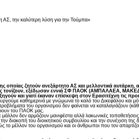
 ΑΣ, την καλύτερη λύση για την Τούμπα»
είτε
 οποίας ζητούν ανεξάρτητο ΑΣ και μελλοντικά αυτάρκη, αλ
όπως τονίζουν, εξέδωσαν εννιά ΣΦ ΠΑΟΚ (ΑΜΠΑΛΑΕΑ, ΜΑ
ύν και γιατί έκαναν επίσκεψη στον Ερασιτέχνη τις προ
γούμε καθημερινά με γνώμωνα το καλό του Δικεφάλου και μόνο
προβλήματα του οργανισμού δεν φαίνεται να καταλαγιάζουν (κά
φέρουν του ΠΑΟΚ μας.
μάλλον δεν αρμόζουν μανιφέστα αλλά λακωνικές τοποθετήσεις 
ην διακοπή του διοικητικού συμβουλίου και την συνέχιση της 
ς το μέλλον του οργανισμού και οι άνθρωποι που τον απαρτίζο