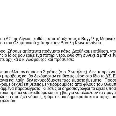
είτε
 του ΔΣ της Λίγκας, καθώς υποστήριξε πως ο Βαγγέλης Μαρινάκ
ρου του Ολυμπιακού χτύπησε τον Βασίλη Κωνσταντίνου.
ρο. Ζήσαμε απίστευτα πράγματα κάτω. Δεχθήκαμε επίθεση, ντρ
κης ο ίδιος μου έριξε ένα ποτήρι νερό, ενώ στη συνέχεια μπήκε 
πε αρχικά ο κ. Αλαφούζος και πρόσθεσε:
ημα αλλά τον έπιασε ο Στράτος (σ.σ. Σωπήλης). Δεν μπορώ να 
 μπράβους και θα δεχόμασταν επιθέσεις μέσα στο ίδιο το ΔΣ. Ε
άνει και λάθη, δεν ισχυροζόμαστε πως είμαστε άμεμπτοι. Προ
Ϊ έχουμε δεχθεί επιθέσεις με χειροβομβίδες από φίλους του Ολ
αμμένα παραδείγματα. Κι εσείς οι δημοσιογράφοι τα έχετε υποστε
ποιοι πρέπει να εκτεθούμε και στη βία για να αλλάξουν τα πρά
ιτεία που έχει νόμους, ζούμε σε μια δημοκρατία και υπάρχει ασ
ά αλλού».