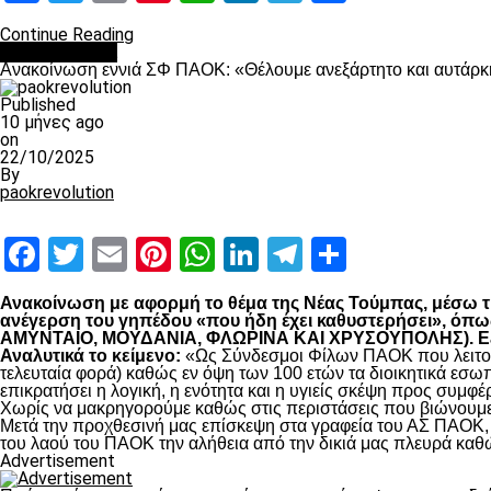
Continue Reading
Επικαιρότητα
Ανακοίνωση εννιά ΣΦ ΠΑΟΚ: «Θέλουμε ανεξάρτητο και αυτάρκη
Published
10 μήνες ago
on
22/10/2025
By
paokrevolution
Facebook
Twitter
Email
Pinterest
WhatsApp
LinkedIn
Telegram
Μοιραστ
Ανακοίνωση με αφορμή το θέμα της Νέας Τούμπας, μέσω της
ανέγερση του γηπέδου «που ήδη έχει καθυστερήσει», 
ΑΜΥΝΤΑΙΟ, ΜΟΥΔΑΝΙΑ, ΦΛΩΡΙΝΑ ΚΑΙ ΧΡΥΣΟΥΠΟΛΗΣ). Εξηγο
Αναλυτικά το κείμενο:
«Ως Σύνδεσμοι Φίλων ΠΑΟΚ που λειτουρ
τελευταία φορά) καθώς εν όψη των 100 ετών τα διοικητικά εσω
επικρατήσει η λογική, η ενότητα και η υγιείς σκέψη προς συμ
Χωρίς να μακρηγορούμε καθώς στις περιστάσεις που βιώνουμε 
Μετά την προχθεσινή μας επίσκεψη στα γραφεία του ΑΣ ΠΑΟΚ, τ
του λαού του ΠΑΟΚ την αλήθεια από την δικιά μας πλευρά καθώ
Advertisement