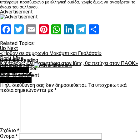
υπέγραψε προσύμφωνο με ελληνική ομάδα, χωρίς όμως να αναφέρεται το
όνομα του συλλόγου.
Advertisement
Facebook
Twitter
Email
Pinterest
WhatsApp
LinkedIn
Telegram
Μοιραστ
Related Topics:
Up Next
«Ήρθαν σε συμφωνία Μακάμπι και Γκολάσα!»
Don't Miss
Continue Reading
Κοντρέρας: «Συγχαρητήρια στον Ιβιτς, θα πετύχει στον ΠΑΟΚ»
Advertisement
You may like
paokrevolution
Click to comment
Leave a Reply
Η ηλ. διεύθυνση σας δεν δημοσιεύεται.
Τα υποχρεωτικά
πεδία σημειώνονται με
*
Σχόλιο
*
Όνομα
*