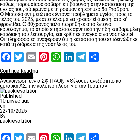
καθώς παρουσίασε σοβαρή επιβάρυνση στην κατάσταση της
υγείας του, σύμφωνα με τη ρουμανική εφημερίδα ProSport.
Ο Μιρτσέα αντιμετώπισε έντονα προβλήματα υγείας προς το
τέλος του 2025, με αποτέλεσμα να χρειαστεί άμεση ιατρική
φροντίδα. Ο 80χρονος ταλαιπωρήθηκε από έντονο
κρυολόγημα, το οποίο επηρέασε αρνητικά την ήδη επιβαρυμένη
καρδιακή του λειτουργία, και κρίθηκε αναγκαία να νοσηλευτεί.
Οι πληροφορίες αναφέρουν ότι η κατάστασή του επιδεινώθηκε
κατά τη διάρκεια της νοσηλείας του.
Facebook
Twitter
Email
Pinterest
WhatsApp
LinkedIn
Telegram
Μοιραστ
Continue Reading
Επικαιρότητα
Ανακοίνωση εννιά ΣΦ ΠΑΟΚ: «Θέλουμε ανεξάρτητο και
αυτάρκη ΑΣ, την καλύτερη λύση για την Τούμπα»
Published
10 μήνες ago
on
22/10/2025
By
paokrevolution
Facebook
Twitter
Email
Pinterest
WhatsApp
LinkedIn
Telegram
Μοιραστ