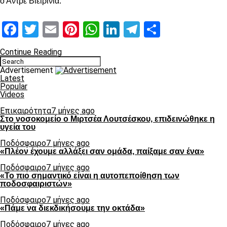
ο Αντρέ Βιεϊρίνια.
Facebook
Twitter
Email
Pinterest
WhatsApp
LinkedIn
Telegram
Μοιραστ
Continue Reading
Advertisement
Latest
Popular
Videos
Επικαιρότητα
7 μήνες ago
Στο νοσοκομείο ο Μιρτσέα Λουτσέσκου, επιδεινώθηκε η
υγεία του
Ποδόσφαιρο
7 μήνες ago
«Πλέον έχουμε αλλάξει σαν ομάδα, παίξαμε σαν ένα»
Ποδόσφαιρο
7 μήνες ago
«Το πιο σημαντικό είναι η αυτοπεποίθηση των
ποδοσφαιριστών»
Ποδόσφαιρο
7 μήνες ago
«Πάμε να διεκδικήσουμε την οκτάδα»
Ποδόσφαιρο
7 μήνες ago