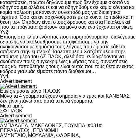
καταστάσεις, πρώτοι δηλώνουμε πως δεν έχουμε σκοπό να
οδηγήσουμε αλλά ούτε και να οδηγηθούμε σε καμία κόντρα και
καμία πόλωση με κανέναν συνοπαδό μας για διοικητικά
τερτίπια. Όσο και αν ασχολούμαστε με τα κοινά, το πεδίο και η
θέση των Οπαδών είναι στους δρόμους και στα Πέταλα, εκεί
που τα πράγματα ζορίζουν και μόνο σαν ένα έρχονται οι νίκες.
Υγ2
Επίσης στο κλίμα ενότητας που παροτρύνουμε και διαλέγουμε
εξ αρχής να ακολουθήσουμε αποφασίσαμε να μην
ανακοινώσουμε δημόσια τους λόγους που είμαστε κάθετα
απέναντι στην εμπλοκή Τσαλόπουλου-Χατζόπουλου στην
επόμενη μέρα του ΑΣ ΠΑΟΚ, αλλά όσοι ενδιαφέρονται να
ακούσουν ποιες συγκεκριμένες κινήσεις τους, συναντήσεις
τους και τοποθετήσεις τους είναι αυτές που τους θέτουν εκτός
κάδρου για εμάς είμαστε πάντα διαθέσιμοι…
Υγ4
Advertisement
Εμείς είμαστε μόνο Π.Α.Ο.Κ.
Μόνο τα 4 γράμματα έχουν σημασία για εμάς και ΚΑΝΕΝΑΣ
δεν είναι πάνω απο αυτά τα ιερά γράμματα.
Μετά τιμής,
ΣΦ ΠΑΟΚ
Advertisement
ΑΜΠΑΛΑΕΑ, ΜΑΚΕΔΟΝΕΣ, ΤΟΥΜΠΑ, #031#
ΠΕΡΑΙΑ (ΕΟ) , ΕΠΑΝΟΜΗ
ΑΜΥΝΤΑΙΟ, ΜΟΥΔΑΝΙΑ, ΦΛΩΡΙΝΑ,