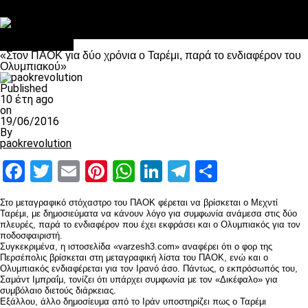
Στο OPEN τα προκριματικά, στη NOVA τα του πρωταθλήματος
Σαν σήμερα: Οταν “έφυγε” ο Λόραντ
Επικαιρότητα
«Στον ΠΑΟΚ για δύο χρόνια ο Ταρέμι, παρά το ενδιαφέρον του
Ολυμπιακού»
Published
10 έτη ago
on
19/06/2016
By
paokrevolution
Facebook
Twitter
Email
Pinterest
WhatsApp
LinkedIn
Telegram
Μοιραστ
Στο μεταγραφικό στόχαστρο του ΠΑΟΚ φέρεται να βρίσκεται ο Μεχντί
Ταρέμι, με δημοσιεύματα να κάνουν λόγο για συμφωνία ανάμεσα στις δύο
πλευρές, παρά το ενδιαφέρον που έχει εκφράσει και ο Ολυμπιακός για τον
ποδοσφαιριστή.
Συγκεκριμένα, η ιστοσελίδα «varzesh3.com» αναφέρει ότι ο φορ της
Περσέπολις βρίσκεται στη μεταγραφική λίστα του ΠΑΟΚ, ενώ και ο
Ολυμπιακός ενδιαφέρεται για τον Ιρανό άσο. Πάντως, ο εκπρόσωπός του,
Σαμάντ Ιμπραΐμ, τονίζει ότι υπάρχει συμφωνία με τον «Δικέφαλο» για
συμβόλαιο διετούς διάρκειας.
Εξάλλου, άλλο δημοσίευμα από το Ιράν υποστηρίζει πως ο Ταρέμι