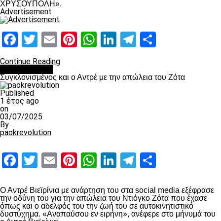
ΧΡΥΣΟΥΠΟΛΗ».
Advertisement
Facebook
Twitter
Email
Pinterest
WhatsApp
LinkedIn
Telegram
Μοιραστ
Continue Reading
Επικαιρότητα
Συγκλονισμένος και ο Αντρέ με την απώλεια του Ζότα
Published
1 έτος ago
on
03/07/2025
By
paokrevolution
Facebook
Twitter
Email
Pinterest
WhatsApp
LinkedIn
Telegram
Μοιραστ
Ο Αντρέ Βιεϊρίνια με ανάρτηση του στα social media εξέφρασε
την οδύνη του για την απώλεια του Ντιόγκο Ζότα που έχασε
όπως και ο αδελφός του την ζωή του σε αυτοκινητιστικό
δυστύχημα. «Αναπαύσου εν ειρήνη», ανέφερε στο μήνυμά του