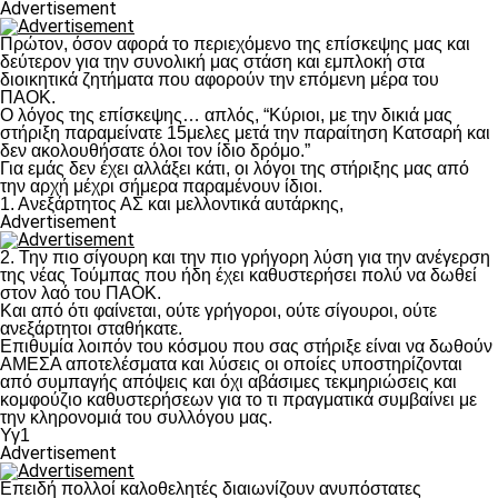
Advertisement
Πρώτον, όσον αφορά το περιεχόμενο της επίσκεψης μας και
δεύτερον για την συνολική μας στάση και εμπλοκή στα
διοικητικά ζητήματα που αφορούν την επόμενη μέρα του
ΠΑΟΚ.
Ο λόγος της επίσκεψης… απλός, “Κύριοι, με την δικιά μας
στήριξη παραμείνατε 15μελες μετά την παραίτηση Κατσαρή και
δεν ακολουθήσατε όλοι τον ίδιο δρόμο.”
Για εμάς δεν έχει αλλάξει κάτι, οι λόγοι της στήριξης μας από
την αρχή μέχρι σήμερα παραμένουν ίδιοι.
1. Ανεξάρτητος ΑΣ και μελλοντικά αυτάρκης,
Advertisement
2. Την πιο σίγουρη και την πιο γρήγορη λύση για την ανέγερση
της νέας Τούμπας που ήδη έχει καθυστερήσει πολύ να δωθεί
στον λαό του ΠΑΟΚ.
Και από ότι φαίνεται, ούτε γρήγοροι, ούτε σίγουροι, ούτε
ανεξάρτητοι σταθήκατε.
Επιθυμία λοιπόν του κόσμου που σας στήριξε είναι να δωθούν
ΑΜΕΣΑ αποτελέσματα και λύσεις οι οποίες υποστηρίζονται
από συμπαγής απόψεις και όχι αβάσιμες τεκμηριώσεις και
κομφούζιο καθυστερήσεων για το τι πραγματικά συμβαίνει με
την κληρονομιά του συλλόγου μας.
Υγ1
Advertisement
Επειδή πολλοί καλοθελητές διαιωνίζουν ανυπόστατες