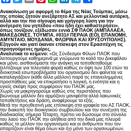
Ανακοίνωση με αφορμή το θέμα της Νέας Τούμπας, μέσω
της οποίας ζητούν ανεξάρτητο ΑΣ και μελλοντικά αυτάρκη,
αλλά και την πιο σίγουρη και γρήγορη λύση για την
ανέγερση του γηπέδου «που ήδη έχει καθυστερήσει»,
όπως τονίζουν, εξέδωσαν εννιά ΣΦ ΠΑΟΚ (ΑΜΠΑΛΑΕΑ,
ΜΑΚΕΔΟΝΕΣ, ΤΟΥΜΠΑ, #031# ΠΕΡΑΙΑ (ΕΟ), ΕΠΑΝΟΜΗ,
ΑΜΥΝΤΑΙΟ, ΜΟΥΔΑΝΙΑ, ΦΛΩΡΙΝΑ ΚΑΙ ΧΡΥΣΟΥΠΟΛΗΣ).
Εξηγούν και γιατί έκαναν επίσκεψη στον Ερασιτέχνη τις
προηγούμενες ημέρες.
Αναλυτικά το κείμενο:
«Ως Σύνδεσμοι Φίλων ΠΑΟΚ που
λειτουργούμε καθημερινά με γνώμωνα το καλό του Δικεφάλου
και μόνο, αισθανόμαστε την ανάγκη να τοποθετηθούμε
(ελπίζουμε για τελευταία φορά) καθώς εν όψη των 100 ετών τα
διοικητικά εσωπροβλήματα του οργανισμού δεν φαίνεται να
καταλαγιάζουν (κάθε άλλο μάλλον) παρά τις επανειλημμένες
προσπάθειες μας να επικρατήσει η λογική, η ενότητα και η
υγιείς σκέψη προς συμφέρουν του ΠΑΟΚ μας.
Χωρίς να μακρηγορούμε καθώς στις περιστάσεις που
βιώνουμε μάλλον δεν αρμόζουν μανιφέστα αλλά λακωνικές
τοποθετήσεις και δράση, αναφέρουμε τα εξής.
Μετά την προχθεσινή μας επίσκεψη στα γραφεία του ΑΣ ΠΑΟΚ,
την διακοπή του διοικητικού συμβουλίου και την συνέχιση της
διαδικασίας σήμερα Τέταρτη, πρέπει να δώσουμε στο σύνολο
του λαού του ΠΑΟΚ την αλήθεια από την δικιά μας πλευρά
καθώς το μέλλον του οργανισμού και οι άνθρωποι που τον
απαρτίζουν είναι θέμα όλων και όχι μόνο των οργανωμένων.