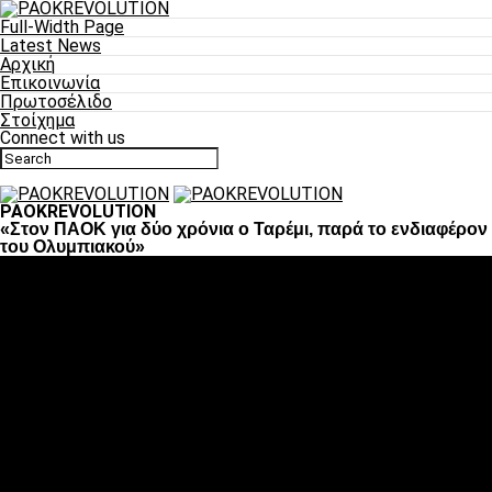
Full-Width Page
Latest News
Αρχική
Επικοινωνία
Πρωτοσέλιδο
Στοίχημα
Connect with us
PAOKREVOLUTION
«Στον ΠΑΟΚ για δύο χρόνια ο Ταρέμι, παρά το ενδιαφέρον
του Ολυμπιακού»
Ποδόσφαιρο
«Πλέον έχουμε αλλάξει σαν ομάδα, παίξαμε σαν ένα»
«Το πιο σημαντικό είναι η αυτοπεποίθηση των
ποδοσφαιριστών»
«Πάμε να διεκδικήσουμε την οκτάδα»
«Είναι απόλαυση να παίζεις για τον κόσμο του ΠΑΟΚ»
«Θα τα δώσουμε όλα κόντρα στη Λιόν για την οκτάδα»
Μπάσκετ