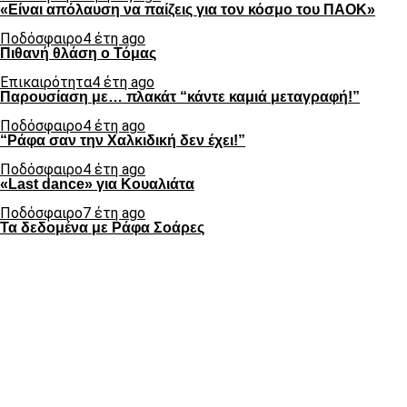
«Είναι απόλαυση να παίζεις για τον κόσμο του ΠΑΟΚ»
Ποδόσφαιρο
4 έτη ago
Πιθανή θλάση ο Τόμας
Επικαιρότητα
4 έτη ago
Παρουσίαση με… πλακάτ “κάντε καμιά μεταγραφή!”
Ποδόσφαιρο
4 έτη ago
“Ράφα σαν την Χαλκιδική δεν έχει!”
Ποδόσφαιρο
4 έτη ago
«Last dance» για Κουαλιάτα
Ποδόσφαιρο
7 έτη ago
Τα δεδομένα με Ράφα Σοάρες