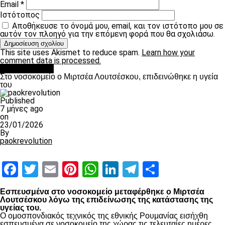
Email
*
Ιστότοπος
Αποθήκευσε το όνομά μου, email, και τον ιστότοπο μου σε
αυτόν τον πλοηγό για την επόμενη φορά που θα σχολιάσω.
This site uses Akismet to reduce spam.
Learn how your
comment data is processed.
Επικαιρότητα
Στο νοσοκομείο ο Μιρτσέα Λουτσέσκου, επιδεινώθηκε η υγεία
του
Published
7 μήνες ago
on
23/01/2026
By
paokrevolution
Facebook
Twitter
Email
Pinterest
WhatsApp
LinkedIn
Telegram
Μοιραστ
Εσπευσμένα στο νοσοκομείο μεταφέρθηκε ο Μιρτσέα
Λουτσέσκου λόγω της επιδείνωσης της κατάστασης της
υγείας του.
Ο ομοσπονδιακός τεχνικός της εθνικής Ρουμανίας εισήχθη
εσπευσμένα σε νοσοκομείο της χώρας τις τελευταίες ημέρες,