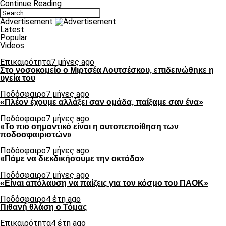
Continue Reading
Advertisement
Latest
Popular
Videos
Επικαιρότητα
7 μήνες ago
Στο νοσοκομείο ο Μιρτσέα Λουτσέσκου, επιδεινώθηκε η
υγεία του
Ποδόσφαιρο
7 μήνες ago
«Πλέον έχουμε αλλάξει σαν ομάδα, παίξαμε σαν ένα»
Ποδόσφαιρο
7 μήνες ago
«Το πιο σημαντικό είναι η αυτοπεποίθηση των
ποδοσφαιριστών»
Ποδόσφαιρο
7 μήνες ago
«Πάμε να διεκδικήσουμε την οκτάδα»
Ποδόσφαιρο
7 μήνες ago
«Είναι απόλαυση να παίζεις για τον κόσμο του ΠΑΟΚ»
Ποδόσφαιρο
4 έτη ago
Πιθανή θλάση ο Τόμας
Επικαιρότητα
4 έτη ago