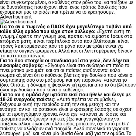
είναι συγκεντρωμένοι, ο καθένας στον ρόλο του, να παίζουν με
τις δυνατότητες που έχουν, είναι ένας τρόπος δουλειάς που
έχουμε και μας ταιριάζει και πρέπει να το κρατήσουμε.
Advertisement
Για το αν ο τωρινός ο ΠΑΟΚ έχει μεγαλύτερο ταβάνι από
κάθε άλλη ομάδα που είχε στον σύλλογο:
«Έχετε αυτή τη
γνώμη, ξέρετε την γνώμη μου, πρέπει να είμαστε focus στο
επόμενο ματς, είναι περίπλοκο αυτό που βλέπουμε, είναι
τόσες λεπτομέρειες που το μόνο που μετράει είναι να
είμαστε συγκεντρωμένοι. Αλλά και οι λεπτομέρειες δίνουν
το κάτι παραπάνω».
Για τα δυο στοιχεία οι συνδυασμοί στα γκολ, δεν δέχεται
ευκαιρίες σοβαρές:
«Σίγουρα είναι στο ανώτερο επίπεδο το
πνευματικό μκομμάτι και ότι οι παίκτες αισθάνονται καλά
σωματικά, είναι ότι ο καθένας βλέπεις την δουλειά που κάνει ο
συμπαίκτης σου στο μάξιμουμ και τον παρακινεί να κάνει το
ίδιο, Οπότε, η δύναμη η ψυχολογική έρχεται από το ότι βλέπουν
όλοι την δουλειά που κάνει ο καθένας».
Για το αν η ομάδα έχει φτάσει εκεί που ήθελε και έλεγε με
18-20 ενεργούς παίκτες:
«Αυτό πρέπει να συμβαίνει,
δείχνουμε αυτή την περίοδο αυτή την συμμετοχή και την
ενότητα, αν και το ροτέισον είναι μικρότερης έκτασης σε σχέση
με τα προηγούμενα χρόνια. Αυτό έχει να κάνει με ιώσεις και
τραυματισμούς έμεναν παίκτες έξω και αναγκάζονταν να
παίξουν άλλοι, είναι ένα άλλο είδος ροτέσιον, όχι αυτό με 6-7
παίκτες να αλλάζουν ανά παιχνίδι. Αλλά συνολικά το γκρουπ
λειτουργεί μαζί και κάνει μία θυσία όλοι μαζί για την ομάδα. Το