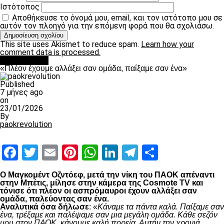
Ιστότοπος
Αποθήκευσε το όνομά μου, email, και τον ιστότοπο μου σε
αυτόν τον πλοηγό για την επόμενη φορά που θα σχολιάσω.
This site uses Akismet to reduce spam.
Learn how your
comment data is processed.
Ποδόσφαιρο
«Πλέον έχουμε αλλάξει σαν ομάδα, παίξαμε σαν ένα»
Published
7 μήνες ago
on
23/01/2026
By
paokrevolution
Facebook
Twitter
Email
Pinterest
WhatsApp
LinkedIn
Telegram
Μοιραστ
Ο Μαγκομέντ Οζντόεφ, μετά την νίκη του ΠΑΟΚ απέναντι
στην Μπέτις, μίλησε στην κάμερα της Cosmote TV και
τόνισε ότι πλέον οι ασπρόμαυροι έχουν αλλάξει σαν
ομάδα, παλεύοντας σαν ένα.
Αναλυτικά όσα δήλωσε
: «
Κάναμε τα πάντα καλά. Παίξαμε σαν
ένα, τρέξαμε και παλέψαμε σαν μια μεγάλη ομάδα. Κάθε σεζόν
μου στον ΠΑΟΚ, κάνουμε καλή πορεία. Αυτήν την χρονιά,