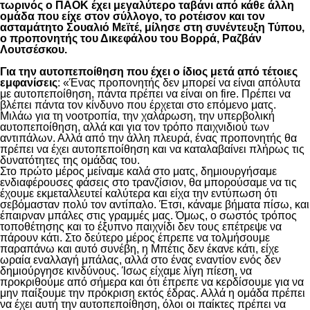
τωρινός ο ΠΑΟΚ έχει μεγαλύτερο ταβάνι από κάθε άλλη
ομάδα που είχε στον σύλλογο, το ροτέισον και τον
ασταμάτητο Σουαλιό Μεϊτέ, μίλησε στη συνέντευξη Τύπου,
ο προπονητής του Δικεφάλου του Βορρά, Ραζβάν
Λουτσέσκου.
Για την αυτοπεποίθηση που έχει ο ίδιος μετά από τέτοιες
εμφανίσεις
: «Ένας προπονητής δεν μπορεί να είναι απόλυτα
με αυτοπεποίθηση, πάντα πρέπει να είναι on fire. Πρέπει να
βλέπει πάντα τον κίνδυνο που έρχεται στο επόμενο ματς.
Μιλάω για τη νοοτροπία, την χαλάρωση, την υπερβολική
αυτοπεποίθηση, αλλά και για τον τρόπο παιχνιδιού των
αντιπάλων. Αλλά από την άλλη πλευρά, ένας προπονητής θα
πρέπει να έχει αυτοπεποίθηση και να καταλαβαίνει πλήρως τις
δυνατότητες της ομάδας του.
Στο πρώτο μέρος μείναμε καλά στο ματς, δημιουργήσαμε
ενδιαφέρουσες φάσεις στο τρανζίσιον, θα μπορούσαμε να τις
έχουμε εκμεταλλευτεί καλύτερα και είχα την εντύπωση ότι
σεβόμασταν πολύ τον αντίπαλο. Έτσι, κάναμε βήματα πίσω, και
έπαιρναν μπάλες στις γραμμές μας. Όμως, ο σωστός τρόπος
τοποθέτησης και το έξυπνο παιχνίδι δεν τους επέτρεψε να
πάρουν κάτι. Στο δεύτερο μέρος έπρεπε να τολμήσουμε
παραπάνω και αυτό συνέβη, η Μπέτις δεν έκανε κάτι, είχε
ωραία εναλλαγή μπάλας, αλλά στο ένας εναντίον ενός δεν
δημιούργησε κινδύνους. Ίσως είχαμε λίγη πίεση, να
προκριθούμε από σήμερα και ότι έπρεπε να κερδίσουμε για να
μην παίξουμε την πρόκριση εκτός έδρας. Αλλά η ομάδα πρέπει
να έχει αυτή την αυτοπεποίθηση, όλοι οι παίκτες πρέπει να