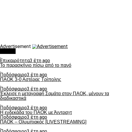
Advertisement
Τάσεις
Επικαιρότητα
3 έτη ago
Το παρασκήνιο πίσω από το πανό
Ποδόσφαιρο
3 έτη ago
ΠΑΟΚ 3-0 Αστέρας Τρίπολης
Ποδόσφαιρο
3 έτη ago
Έκλεισε η μεταγραφή Σαμάτα στον ΠΑΟΚ, μένουν τα
διαδικαστικά
Ποδόσφαιρο
3 έτη ago
Η ενδεκάδα του ΠΑΟΚ με Άιντραχτ
Ποδόσφαιρο
3 έτη ago
ΠΑΟΚ – Ολυμπιακός [LIVESTREAMING]
Ποδόσφαιρο
3 έτη ago