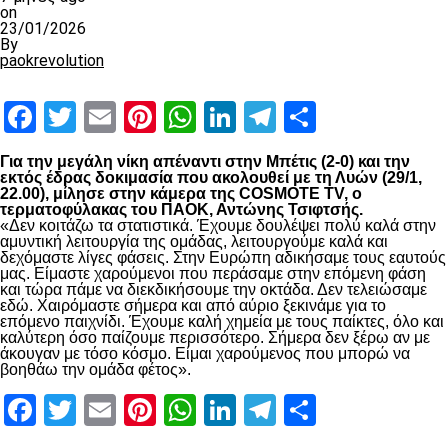
on
23/01/2026
By
paokrevolution
Facebook
Twitter
Email
Pinterest
WhatsApp
LinkedIn
Telegram
Μοιραστ
Για την μεγάλη νίκη απέναντι στην Μπέτις (2-0) και την
εκτός έδρας δοκιμασία που ακολουθεί με τη Λυών (29/1,
22.00), μίλησε στην κάμερα της COSMOTE TV, ο
τερματοφύλακας του ΠΑΟΚ, Αντώνης Τσιφτσής.
«Δεν κοιτάζω τα στατιστικά. Έχουμε δουλέψει πολύ καλά στην
αμυντική λειτουργία της ομάδας, λειτουργούμε καλά και
δεχόμαστε λίγες φάσεις. Στην Ευρώπη αδικήσαμε τους εαυτούς
μας. Είμαστε χαρούμενοι που περάσαμε στην επόμενη φάση
και τώρα πάμε να διεκδικήσουμε την οκτάδα. Δεν τελειώσαμε
εδώ. Χαιρόμαστε σήμερα και από αύριο ξεκινάμε για το
επόμενο παιχνίδι. Έχουμε καλή χημεία με τους παίκτες, όλο και
καλύτερη όσο παίζουμε περισσότερο. Σήμερα δεν ξέρω αν με
άκουγαν με τόσο κόσμο. Είμαι χαρούμενος που μπορώ να
βοηθάω την ομάδα φέτος».
Facebook
Twitter
Email
Pinterest
WhatsApp
LinkedIn
Telegram
Μοιραστ