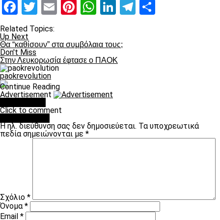
Facebook
Twitter
Email
Pinterest
WhatsApp
LinkedIn
Telegram
Μοιραστ
Related Topics:
Up Next
Θα “καθίσουν” στα συμβόλαια τους;
Don't Miss
Στην Λευκορωσία έφτασε ο ΠΑΟΚ
paokrevolution
Continue Reading
Advertisement
You may like
Click to comment
Leave a Reply
Η ηλ. διεύθυνση σας δεν δημοσιεύεται.
Τα υποχρεωτικά
πεδία σημειώνονται με
*
Σχόλιο
*
Όνομα
*
Email
*