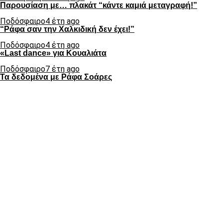
Παρουσίαση με… πλακάτ “κάντε καμιά μεταγραφή!”
Ποδόσφαιρο
4 έτη ago
“Ράφα σαν την Χαλκιδική δεν έχει!”
Ποδόσφαιρο
4 έτη ago
«Last dance» για Κουαλιάτα
Ποδόσφαιρο
7 έτη ago
Τα δεδομένα με Ράφα Σοάρες