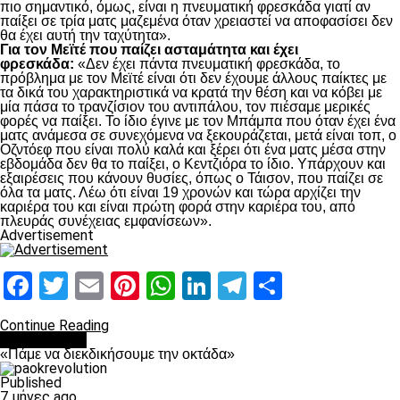
πιο σημαντικό, όμως, είναι η πνευματική φρεσκάδα γιατί αν
παίξει σε τρία ματς μαζεμένα όταν χρειαστεί να αποφασίσει δεν
θα έχει αυτή την ταχύτητα».
Για τον Μεϊτέ που παίζει ασταμάτητα και έχει
φρεσκάδα:
«Δεν έχει πάντα πνευματική φρεσκάδα, το
πρόβλημα με τον Μεϊτέ είναι ότι δεν έχουμε άλλους παίκτες με
τα δικά του χαρακτηριστικά να κρατά την θέση και να κόβει με
μία πάσα το τρανζίσιον του αντιπάλου, τον πιέσαμε μερικές
φορές να παίξει. Το ίδιο έγινε με τον Μπάμπα που όταν έχει ένα
ματς ανάμεσα σε συνεχόμενα να ξεκουράζεται, μετά είναι τοπ, ο
Οζντόεφ που είναι πολύ καλά και ξέρει ότι ένα ματς μέσα στην
εβδομάδα δεν θα το παίξει, ο Κεντζιόρα το ίδιο. Υπάρχουν και
εξαιρέσεις που κάνουν θυσίες, όπως ο Τάισον, που παίζει σε
όλα τα ματς. Λέω ότι είναι 19 χρονών και τώρα αρχίζει την
καριέρα του και είναι πρώτη φορά στην καριέρα του, από
πλευράς συνέχειας εμφανίσεων».
Advertisement
Facebook
Twitter
Email
Pinterest
WhatsApp
LinkedIn
Telegram
Μοιραστ
Continue Reading
Ποδόσφαιρο
«Πάμε να διεκδικήσουμε την οκτάδα»
Published
7 μήνες ago