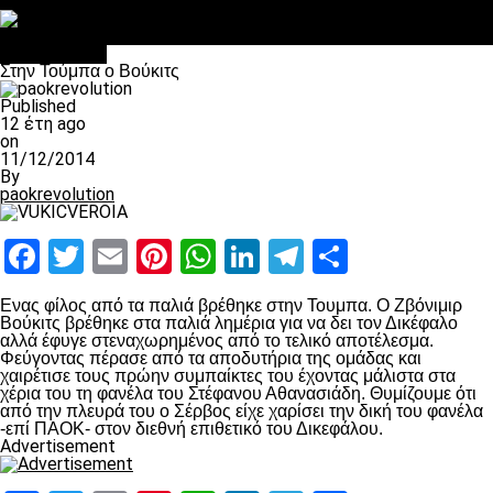
Στο OPEN τα προκριματικά, στη NOVA τα του πρωταθλήματος
Σαν σήμερα: Οταν “έφυγε” ο Λόραντ
Ποδόσφαιρο
Στην Τούμπα ο Βούκιτς
Published
12 έτη ago
on
11/12/2014
By
paokrevolution
Facebook
Twitter
Email
Pinterest
WhatsApp
LinkedIn
Telegram
Μοιραστ
Ενας φίλος από τα παλιά βρέθηκε στην Τουμπα. Ο Ζβόνιμιρ
Βούκιτς βρέθηκε στα παλιά λημέρια για να δει τον Δικέφαλο
αλλά έφυγε στεναχωρημένος από το τελικό αποτέλεσμα.
Φεύγοντας πέρασε από τα αποδυτήρια της ομάδας και
χαιρέτισε τους πρώην συμπαίκτες του έχοντας μάλιστα στα
χέρια του τη φανέλα του Στέφανου Αθανασιάδη. Θυμίζουμε ότι
από την πλευρά του ο Σέρβος είχε χαρίσει την δική του φανέλα
-επί ΠΑΟΚ- στον διεθνή επιθετικό του Δικεφάλου.
Advertisement