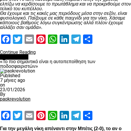
ελπίζω να κερδίσουμε το πρωτάθλημα και να προκριθούμε στον
τελικό του κυπέλλου.
Θα έχουμε και τις κακές μας περιόδους μέσα στην σεζόν, είναι
φυσιολογικό. Παίζουμε σε κάθε παιχνίδι για την νίκη. Χάσαμε
κάποιους βαθμούς λόγω συγκέντρωσης αλλά πλέον έχουμε
αλλάξει σαν ομάδα».
Facebook
Twitter
Email
Pinterest
WhatsApp
LinkedIn
Telegram
Μοιραστ
Continue Reading
Ποδόσφαιρο
«Το πιο σημαντικό είναι η αυτοπεποίθηση των
ποδοσφαιριστών»
Published
7 μήνες ago
on
23/01/2026
By
paokrevolution
Facebook
Twitter
Email
Pinterest
WhatsApp
LinkedIn
Telegram
Μοιραστ
Για την μεγάλη νίκη απέναντι στην Μπέτις (2-0), το αν ο