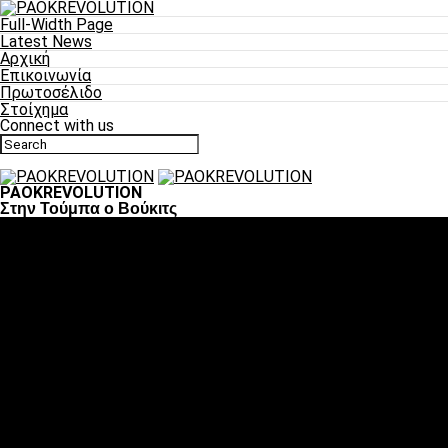
Full-Width Page
Latest News
Αρχική
Επικοινωνία
Πρωτοσέλιδο
Στοίχημα
Connect with us
PAOKREVOLUTION
Στην Τούμπα ο Βούκιτς
Ποδόσφαιρο
«Πλέον έχουμε αλλάξει σαν ομάδα, παίξαμε σαν ένα»
«Το πιο σημαντικό είναι η αυτοπεποίθηση των
ποδοσφαιριστών»
«Πάμε να διεκδικήσουμε την οκτάδα»
«Είναι απόλαυση να παίζεις για τον κόσμο του ΠΑΟΚ»
«Θα τα δώσουμε όλα κόντρα στη Λιόν για την οκτάδα»
Μπάσκετ