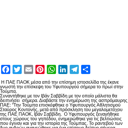
Facebook
Twitter
Email
Pinterest
WhatsApp
LinkedIn
Telegram
Μοιραστ
Η ΠΑΕ ΠΑΟΚ μέσα από την επίσημη ιστοσελίδα της έκανε
γνωστή την επίσκεψη του Υφυπουργού σήμερα το πρωί στην
Τούμπα.
Συναντήθηκε με τον Ιβάν Σαββίδη με τον οποίο μάλιστα θα
δειπνήσει σήμερα. Διαβάστε την ενημέρωση της ασπρόμαυρης
ΠΑΕ: “Την Τούμπα επισκέφθηκε ο Υφυπουργός Αθλητισμού
Σταύρος Κοντονής, μετά από πρόσκληση του μεγαλομετόχου
της ΠΑΕ ΠΑΟΚ, Ιβάν Σαββίδη. Ο Υφυπουργός ξεναγήθηκε
στους χώρους του γηπέδου, ενημερώθηκε για τις βελτιώσεις
που έγιναν και για την ιστορία της Τούμπας. Το ραντεβού των
δυο ανδρών ανανεώθηκε για ένα επίσημο δείπνο σήμερα,