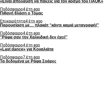
«Είναι απόλαυση να παίζεις για τον κόσμο του ΠΑΟΚ»
Ποδόσφαιρο
4 έτη ago
Πιθανή θλάση ο Τόμας
Επικαιρότητα
4 έτη ago
Παρουσίαση με… πλακάτ “κάντε καμιά μεταγραφή!”
Ποδόσφαιρο
4 έτη ago
“Ράφα σαν την Χαλκιδική δεν έχει!”
Ποδόσφαιρο
4 έτη ago
«Last dance» για Κουαλιάτα
Ποδόσφαιρο
7 έτη ago
Τα δεδομένα με Ράφα Σοάρες