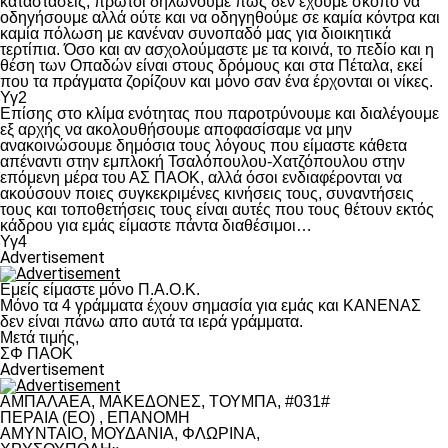
καταστάσεις, πρώτοι δηλώνουμε πως δεν έχουμε σκοπό να
οδηγήσουμε αλλά ούτε και να οδηγηθούμε σε καμία κόντρα και
καμία πόλωση με κανέναν συνοπαδό μας για διοικητικά
τερτίπια. Όσο και αν ασχολούμαστε με τα κοινά, το πεδίο και η
θέση των Οπαδών είναι στους δρόμους και στα Πέταλα, εκεί
που τα πράγματα ζορίζουν και μόνο σαν ένα έρχονται οι νίκες.
Υγ2
Επίσης στο κλίμα ενότητας που παροτρύνουμε και διαλέγουμε
εξ αρχής να ακολουθήσουμε αποφασίσαμε να μην
ανακοινώσουμε δημόσια τους λόγους που είμαστε κάθετα
απέναντι στην εμπλοκή Τσαλόπουλου-Χατζόπουλου στην
επόμενη μέρα του ΑΣ ΠΑΟΚ, αλλά όσοι ενδιαφέρονται να
ακούσουν ποιες συγκεκριμένες κινήσεις τους, συναντήσεις
τους και τοποθετήσεις τους είναι αυτές που τους θέτουν εκτός
κάδρου για εμάς είμαστε πάντα διαθέσιμοι…
Υγ4
Advertisement
Εμείς είμαστε μόνο Π.Α.Ο.Κ.
Μόνο τα 4 γράμματα έχουν σημασία για εμάς και ΚΑΝΕΝΑΣ
δεν είναι πάνω απο αυτά τα ιερά γράμματα.
Μετά τιμής,
ΣΦ ΠΑΟΚ
Advertisement
ΑΜΠΑΛΑΕΑ, ΜΑΚΕΔΟΝΕΣ, ΤΟΥΜΠΑ, #031#
ΠΕΡΑΙΑ (ΕΟ) , ΕΠΑΝΟΜΗ
ΑΜΥΝΤΑΙΟ, ΜΟΥΔΑΝΙΑ, ΦΛΩΡΙΝΑ,