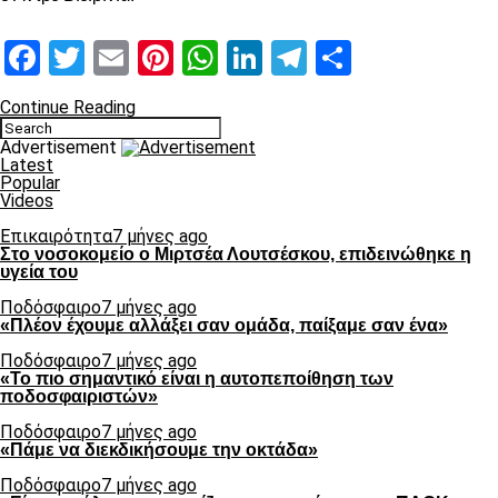
Facebook
Twitter
Email
Pinterest
WhatsApp
LinkedIn
Telegram
Μοιραστ
Continue Reading
Advertisement
Latest
Popular
Videos
Επικαιρότητα
7 μήνες ago
Στο νοσοκομείο ο Μιρτσέα Λουτσέσκου, επιδεινώθηκε η
υγεία του
Ποδόσφαιρο
7 μήνες ago
«Πλέον έχουμε αλλάξει σαν ομάδα, παίξαμε σαν ένα»
Ποδόσφαιρο
7 μήνες ago
«Το πιο σημαντικό είναι η αυτοπεποίθηση των
ποδοσφαιριστών»
Ποδόσφαιρο
7 μήνες ago
«Πάμε να διεκδικήσουμε την οκτάδα»
Ποδόσφαιρο
7 μήνες ago