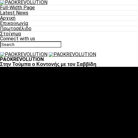
Full-Width Page
Latest News
Αρχική
Επικοινωνία
Πρωτοσέλιδο
Στοίχημα
Connect with us
PAOKREVOLUTION
Στην Τούμπα ο Κοντονής με τον Σαββίδη
Ποδόσφαιρο
«Πλέον έχουμε αλλάξει σαν ομάδα, παίξαμε σαν ένα»
«Το πιο σημαντικό είναι η αυτοπεποίθηση των
ποδοσφαιριστών»
«Πάμε να διεκδικήσουμε την οκτάδα»
«Είναι απόλαυση να παίζεις για τον κόσμο του ΠΑΟΚ»
«Θα τα δώσουμε όλα κόντρα στη Λιόν για την οκτάδα»
Μπάσκετ