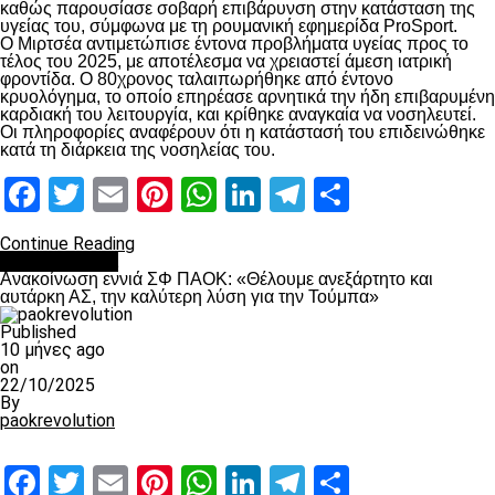
καθώς παρουσίασε σοβαρή επιβάρυνση στην κατάσταση της
υγείας του, σύμφωνα με τη ρουμανική εφημερίδα ProSport.
Ο Μιρτσέα αντιμετώπισε έντονα προβλήματα υγείας προς το
τέλος του 2025, με αποτέλεσμα να χρειαστεί άμεση ιατρική
φροντίδα. Ο 80χρονος ταλαιπωρήθηκε από έντονο
κρυολόγημα, το οποίο επηρέασε αρνητικά την ήδη επιβαρυμένη
καρδιακή του λειτουργία, και κρίθηκε αναγκαία να νοσηλευτεί.
Οι πληροφορίες αναφέρουν ότι η κατάστασή του επιδεινώθηκε
κατά τη διάρκεια της νοσηλείας του.
Facebook
Twitter
Email
Pinterest
WhatsApp
LinkedIn
Telegram
Μοιραστ
Continue Reading
Επικαιρότητα
Ανακοίνωση εννιά ΣΦ ΠΑΟΚ: «Θέλουμε ανεξάρτητο και
αυτάρκη ΑΣ, την καλύτερη λύση για την Τούμπα»
Published
10 μήνες ago
on
22/10/2025
By
paokrevolution
Facebook
Twitter
Email
Pinterest
WhatsApp
LinkedIn
Telegram
Μοιραστ