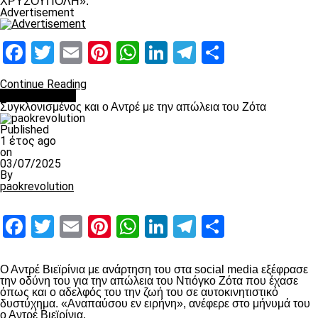
ΧΡΥΣΟΥΠΟΛΗ».
Advertisement
Facebook
Twitter
Email
Pinterest
WhatsApp
LinkedIn
Telegram
Μοιραστ
Continue Reading
Επικαιρότητα
Συγκλονισμένος και ο Αντρέ με την απώλεια του Ζότα
Published
1 έτος ago
on
03/07/2025
By
paokrevolution
Facebook
Twitter
Email
Pinterest
WhatsApp
LinkedIn
Telegram
Μοιραστ
Ο Αντρέ Βιεϊρίνια με ανάρτηση του στα social media εξέφρασε
την οδύνη του για την απώλεια του Ντιόγκο Ζότα που έχασε
όπως και ο αδελφός του την ζωή του σε αυτοκινητιστικό
δυστύχημα. «Αναπαύσου εν ειρήνη», ανέφερε στο μήνυμά του
ο Αντρέ Βιεϊρίνια.