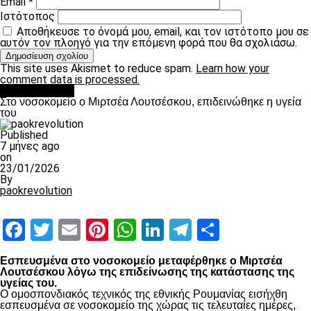
Email
*
Ιστότοπος
Αποθήκευσε το όνομά μου, email, και τον ιστότοπο μου σε
αυτόν τον πλοηγό για την επόμενη φορά που θα σχολιάσω.
This site uses Akismet to reduce spam.
Learn how your
comment data is processed.
Επικαιρότητα
Στο νοσοκομείο ο Μιρτσέα Λουτσέσκου, επιδεινώθηκε η υγεία
του
Published
7 μήνες ago
on
23/01/2026
By
paokrevolution
Facebook
Twitter
Email
Pinterest
WhatsApp
LinkedIn
Telegram
Μοιραστ
Εσπευσμένα στο νοσοκομείο μεταφέρθηκε ο Μιρτσέα
Λουτσέσκου λόγω της επιδείνωσης της κατάστασης της
υγείας του.
Ο ομοσπονδιακός τεχνικός της εθνικής Ρουμανίας εισήχθη
εσπευσμένα σε νοσοκομείο της χώρας τις τελευταίες ημέρες,