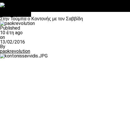
Στο OPEN τα προκριματικά, στη NOVA τα του πρωταθλήματος
Σαν σήμερα: Οταν “έφυγε” ο Λόραντ
Επικαιρότητα
Στην Τούμπα ο Κοντονής με τον Σαββίδη
Published
10 έτη ago
on
13/02/2016
By
paokrevolution