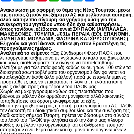
Ανακοίνωση με αφορμή το θέμα της Νέας Τούμπας, μέσω
της οποίας ζητούν ανεξάρτητο ΑΣ και μελλοντικά αυτάρκη,
αλλά και την πιο σίγουρη και γρήγορη λύση για την
ανέγερση του γηπέδου «που ήδη έχει καθυστερήσει»,
όπως τονίζουν, εξέδωσαν εννιά ΣΦ ΠΑΟΚ (ΑΜΠΑΛΑΕΑ,
ΜΑΚΕΔΟΝΕΣ, ΤΟΥΜΠΑ, #031# ΠΕΡΑΙΑ (ΕΟ), ΕΠΑΝΟΜΗ,
ΑΜΥΝΤΑΙΟ, ΜΟΥΔΑΝΙΑ, ΦΛΩΡΙΝΑ ΚΑΙ ΧΡΥΣΟΥΠΟΛΗΣ).
Εξηγούν και γιατί έκαναν επίσκεψη στον Ερασιτέχνη τις
προηγούμενες ημέρες.
Αναλυτικά το κείμενο:
«Ως Σύνδεσμοι Φίλων ΠΑΟΚ που
λειτουργούμε καθημερινά με γνώμωνα το καλό του Δικεφάλου
και μόνο, αισθανόμαστε την ανάγκη να τοποθετηθούμε
(ελπίζουμε για τελευταία φορά) καθώς εν όψη των 100 ετών τα
διοικητικά εσωπροβλήματα του οργανισμού δεν φαίνεται να
καταλαγιάζουν (κάθε άλλο μάλλον) παρά τις επανειλημμένες
προσπάθειες μας να επικρατήσει η λογική, η ενότητα και η
υγιείς σκέψη προς συμφέρουν του ΠΑΟΚ μας.
Χωρίς να μακρηγορούμε καθώς στις περιστάσεις που
βιώνουμε μάλλον δεν αρμόζουν μανιφέστα αλλά λακωνικές
τοποθετήσεις και δράση, αναφέρουμε τα εξής.
Μετά την προχθεσινή μας επίσκεψη στα γραφεία του ΑΣ ΠΑΟΚ,
την διακοπή του διοικητικού συμβουλίου και την συνέχιση της
διαδικασίας σήμερα Τέταρτη, πρέπει να δώσουμε στο σύνολο
του λαού του ΠΑΟΚ την αλήθεια από την δικιά μας πλευρά
καθώς το μέλλον του οργανισμού και οι άνθρωποι που τον
απαρτίζουν είναι θέμα όλων και όχι μόνο των οργανωμένων.