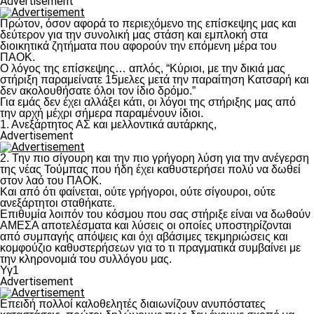
Advertisement
Πρώτον, όσον αφορά το περιεχόμενο της επίσκεψης μας και
δεύτερον για την συνολική μας στάση και εμπλοκή στα
διοικητικά ζητήματα που αφορούν την επόμενη μέρα του
ΠΑΟΚ.
Ο λόγος της επίσκεψης… απλός, “Κύριοι, με την δικιά μας
στήριξη παραμείνατε 15μελες μετά την παραίτηση Κατσαρή και
δεν ακολουθήσατε όλοι τον ίδιο δρόμο.”
Για εμάς δεν έχει αλλάξει κάτι, οι λόγοι της στήριξης μας από
την αρχή μέχρι σήμερα παραμένουν ίδιοι.
1. Ανεξάρτητος ΑΣ και μελλοντικά αυτάρκης,
Advertisement
2. Την πιο σίγουρη και την πιο γρήγορη λύση για την ανέγερση
της νέας Τούμπας που ήδη έχει καθυστερήσει πολύ να δωθεί
στον λαό του ΠΑΟΚ.
Και από ότι φαίνεται, ούτε γρήγοροι, ούτε σίγουροι, ούτε
ανεξάρτητοι σταθήκατε.
Επιθυμία λοιπόν του κόσμου που σας στήριξε είναι να δωθούν
ΑΜΕΣΑ αποτελέσματα και λύσεις οι οποίες υποστηρίζονται
από συμπαγής απόψεις και όχι αβάσιμες τεκμηριώσεις και
κομφούζιο καθυστερήσεων για το τι πραγματικά συμβαίνει με
την κληρονομιά του συλλόγου μας.
Υγ1
Advertisement
Επειδή πολλοί καλοθελητές διαιωνίζουν ανυπόστατες