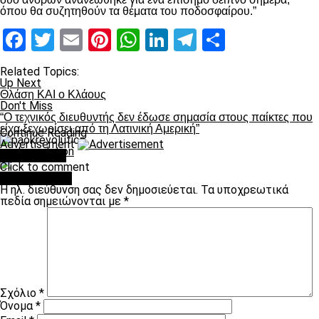
όπου θα συζητηθούν τα θέματα του ποδοσφαίρου.”
Facebook
Twitter
Email
Pinterest
WhatsApp
LinkedIn
Telegram
Μοιραστ
Related Topics:
Up Next
Θλάση ΚΑΙ ο Κλάους
Don't Miss
“Ο τεχνικός διευθυντής δεν έδωσε σημασία στους παίκτες που
είχα ξεχωρίσει από τη Λατινική Αμερική”
Continue Reading
Advertisement
paokrevolution
You may like
Click to comment
Leave a Reply
Η ηλ. διεύθυνση σας δεν δημοσιεύεται.
Τα υποχρεωτικά
πεδία σημειώνονται με
*
Σχόλιο
*
Όνομα
*