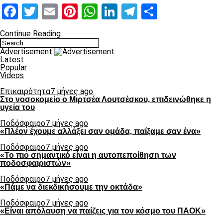
Facebook
Twitter
Email
Pinterest
WhatsApp
LinkedIn
Telegram
Μοιραστ
Continue Reading
Advertisement
Latest
Popular
Videos
Επικαιρότητα
7 μήνες ago
Στο νοσοκομείο ο Μιρτσέα Λουτσέσκου, επιδεινώθηκε η
υγεία του
Ποδόσφαιρο
7 μήνες ago
«Πλέον έχουμε αλλάξει σαν ομάδα, παίξαμε σαν ένα»
Ποδόσφαιρο
7 μήνες ago
«Το πιο σημαντικό είναι η αυτοπεποίθηση των
ποδοσφαιριστών»
Ποδόσφαιρο
7 μήνες ago
«Πάμε να διεκδικήσουμε την οκτάδα»
Ποδόσφαιρο
7 μήνες ago
«Είναι απόλαυση να παίζεις για τον κόσμο του ΠΑΟΚ»