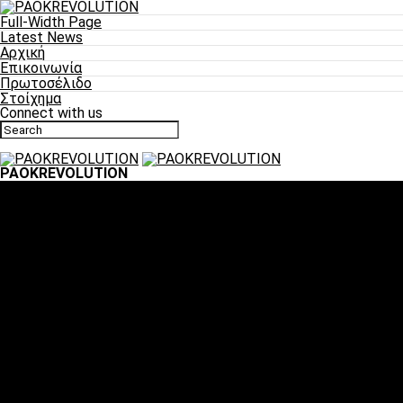
Full-Width Page
Latest News
Αρχική
Επικοινωνία
Πρωτοσέλιδο
Στοίχημα
Connect with us
PAOKREVOLUTION
Ποδόσφαιρο
«Πλέον έχουμε αλλάξει σαν ομάδα, παίξαμε σαν ένα»
«Το πιο σημαντικό είναι η αυτοπεποίθηση των
ποδοσφαιριστών»
«Πάμε να διεκδικήσουμε την οκτάδα»
«Είναι απόλαυση να παίζεις για τον κόσμο του ΠΑΟΚ»
«Θα τα δώσουμε όλα κόντρα στη Λιόν για την οκτάδα»
Μπάσκετ
Αλλαγή ώρας με Σπόρτινγκ και Μπιλμπάο