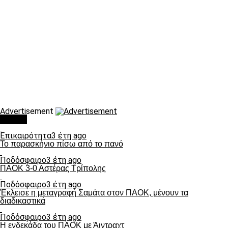
Advertisement
Τάσεις
Επικαιρότητα
3 έτη ago
Το παρασκήνιο πίσω από το πανό
Ποδόσφαιρο
3 έτη ago
ΠΑΟΚ 3-0 Αστέρας Τρίπολης
Ποδόσφαιρο
3 έτη ago
Έκλεισε η μεταγραφή Σαμάτα στον ΠΑΟΚ, μένουν τα
διαδικαστικά
Ποδόσφαιρο
3 έτη ago
Η ενδεκάδα του ΠΑΟΚ με Άιντραχτ