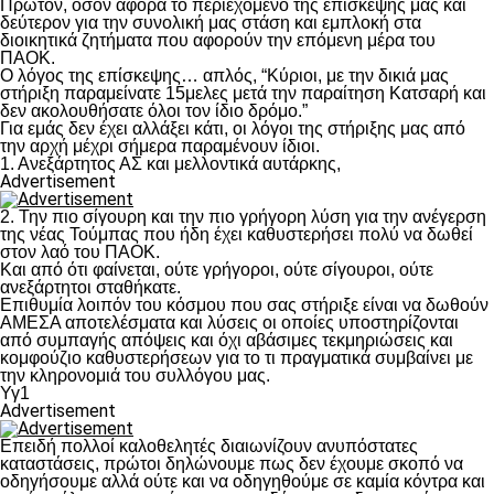
Πρώτον, όσον αφορά το περιεχόμενο της επίσκεψης μας και
δεύτερον για την συνολική μας στάση και εμπλοκή στα
διοικητικά ζητήματα που αφορούν την επόμενη μέρα του
ΠΑΟΚ.
Ο λόγος της επίσκεψης… απλός, “Κύριοι, με την δικιά μας
στήριξη παραμείνατε 15μελες μετά την παραίτηση Κατσαρή και
δεν ακολουθήσατε όλοι τον ίδιο δρόμο.”
Για εμάς δεν έχει αλλάξει κάτι, οι λόγοι της στήριξης μας από
την αρχή μέχρι σήμερα παραμένουν ίδιοι.
1. Ανεξάρτητος ΑΣ και μελλοντικά αυτάρκης,
Advertisement
2. Την πιο σίγουρη και την πιο γρήγορη λύση για την ανέγερση
της νέας Τούμπας που ήδη έχει καθυστερήσει πολύ να δωθεί
στον λαό του ΠΑΟΚ.
Και από ότι φαίνεται, ούτε γρήγοροι, ούτε σίγουροι, ούτε
ανεξάρτητοι σταθήκατε.
Επιθυμία λοιπόν του κόσμου που σας στήριξε είναι να δωθούν
ΑΜΕΣΑ αποτελέσματα και λύσεις οι οποίες υποστηρίζονται
από συμπαγής απόψεις και όχι αβάσιμες τεκμηριώσεις και
κομφούζιο καθυστερήσεων για το τι πραγματικά συμβαίνει με
την κληρονομιά του συλλόγου μας.
Υγ1
Advertisement
Επειδή πολλοί καλοθελητές διαιωνίζουν ανυπόστατες
καταστάσεις, πρώτοι δηλώνουμε πως δεν έχουμε σκοπό να
οδηγήσουμε αλλά ούτε και να οδηγηθούμε σε καμία κόντρα και