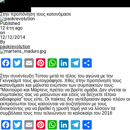
Σαν σήμερα: Οταν “έφυγε” ο Λόραντ
Επικαιρότητα
Στην προπόνηση τους κατονόμασε
Published
12 έτη ago
on
12/12/2014
By
paokrevolution
Facebook
Twitter
Email
Pinterest
WhatsApp
LinkedIn
Telegram
Μοιραστ
Στην συνέντευξη Τύπου μετά το τέλος του αγώνα με την
Γκινγκάμπ τους φωτογράφησε. Χθες στην προπόνηση τους
κατονόμασε και μάλιστα ενώπιον των συμπαικτών τους:
“Μαντούρο και Μάρτενς πρέπει να βρείτε ομάδα. Δεν γίνεται οι
συμπαίκτες σας να ματώνουν και εσείς να δείχνετε τέτοια
αδιαφορία” τους είπε. Οι παίκτες δεν αντέδρασαν αφού πλέον οι
εκπρόσωποι τους καλούνται να συζητήσουν με τους
διοικούντες για να βρεθεί η χρυσή τομή για να λύσουν τα
συμβόλαια τους που τελειώνουν το καλοκαίρι του 2016
Facebook
Twitter
Email
Pinterest
WhatsApp
LinkedIn
Telegram
Μοιραστ