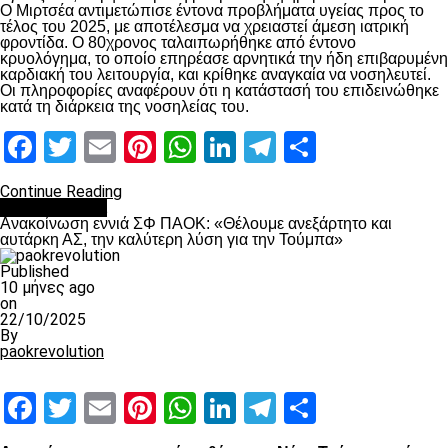
Ο Μιρτσέα αντιμετώπισε έντονα προβλήματα υγείας προς το
τέλος του 2025, με αποτέλεσμα να χρειαστεί άμεση ιατρική
φροντίδα. Ο 80χρονος ταλαιπωρήθηκε από έντονο
κρυολόγημα, το οποίο επηρέασε αρνητικά την ήδη επιβαρυμένη
καρδιακή του λειτουργία, και κρίθηκε αναγκαία να νοσηλευτεί.
Οι πληροφορίες αναφέρουν ότι η κατάστασή του επιδεινώθηκε
κατά τη διάρκεια της νοσηλείας του.
Facebook
Twitter
Email
Pinterest
WhatsApp
LinkedIn
Telegram
Μοιραστ
Continue Reading
Επικαιρότητα
Ανακοίνωση εννιά ΣΦ ΠΑΟΚ: «Θέλουμε ανεξάρτητο και
αυτάρκη ΑΣ, την καλύτερη λύση για την Τούμπα»
Published
10 μήνες ago
on
22/10/2025
By
paokrevolution
Facebook
Twitter
Email
Pinterest
WhatsApp
LinkedIn
Telegram
Μοιραστ