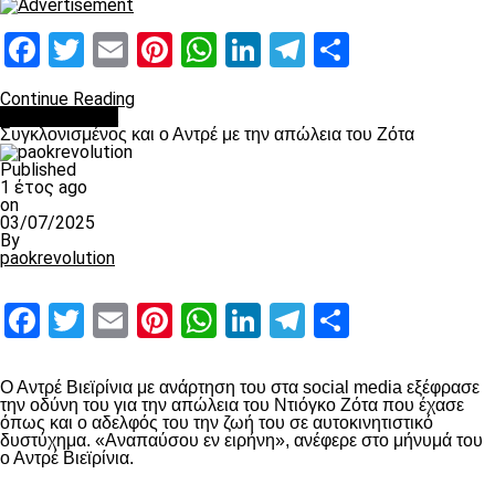
Facebook
Twitter
Email
Pinterest
WhatsApp
LinkedIn
Telegram
Μοιραστ
Continue Reading
Επικαιρότητα
Συγκλονισμένος και ο Αντρέ με την απώλεια του Ζότα
Published
1 έτος ago
on
03/07/2025
By
paokrevolution
Facebook
Twitter
Email
Pinterest
WhatsApp
LinkedIn
Telegram
Μοιραστ
Ο Αντρέ Βιεϊρίνια με ανάρτηση του στα social media εξέφρασε
την οδύνη του για την απώλεια του Ντιόγκο Ζότα που έχασε
όπως και ο αδελφός του την ζωή του σε αυτοκινητιστικό
δυστύχημα. «Αναπαύσου εν ειρήνη», ανέφερε στο μήνυμά του
ο Αντρέ Βιεϊρίνια.