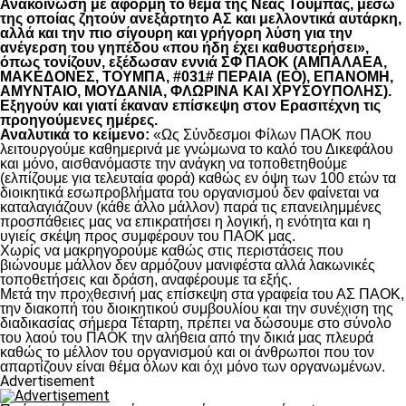
Ανακοίνωση με αφορμή το θέμα της Νέας Τούμπας, μέσω
της οποίας ζητούν ανεξάρτητο ΑΣ και μελλοντικά αυτάρκη,
αλλά και την πιο σίγουρη και γρήγορη λύση για την
ανέγερση του γηπέδου «που ήδη έχει καθυστερήσει»,
όπως τονίζουν, εξέδωσαν εννιά ΣΦ ΠΑΟΚ (ΑΜΠΑΛΑΕΑ,
ΜΑΚΕΔΟΝΕΣ, ΤΟΥΜΠΑ, #031# ΠΕΡΑΙΑ (ΕΟ), ΕΠΑΝΟΜΗ,
ΑΜΥΝΤΑΙΟ, ΜΟΥΔΑΝΙΑ, ΦΛΩΡΙΝΑ ΚΑΙ ΧΡΥΣΟΥΠΟΛΗΣ).
Εξηγούν και γιατί έκαναν επίσκεψη στον Ερασιτέχνη τις
προηγούμενες ημέρες.
Αναλυτικά το κείμενο:
«Ως Σύνδεσμοι Φίλων ΠΑΟΚ που
λειτουργούμε καθημερινά με γνώμωνα το καλό του Δικεφάλου
και μόνο, αισθανόμαστε την ανάγκη να τοποθετηθούμε
(ελπίζουμε για τελευταία φορά) καθώς εν όψη των 100 ετών τα
διοικητικά εσωπροβλήματα του οργανισμού δεν φαίνεται να
καταλαγιάζουν (κάθε άλλο μάλλον) παρά τις επανειλημμένες
προσπάθειες μας να επικρατήσει η λογική, η ενότητα και η
υγιείς σκέψη προς συμφέρουν του ΠΑΟΚ μας.
Χωρίς να μακρηγορούμε καθώς στις περιστάσεις που
βιώνουμε μάλλον δεν αρμόζουν μανιφέστα αλλά λακωνικές
τοποθετήσεις και δράση, αναφέρουμε τα εξής.
Μετά την προχθεσινή μας επίσκεψη στα γραφεία του ΑΣ ΠΑΟΚ,
την διακοπή του διοικητικού συμβουλίου και την συνέχιση της
διαδικασίας σήμερα Τέταρτη, πρέπει να δώσουμε στο σύνολο
του λαού του ΠΑΟΚ την αλήθεια από την δικιά μας πλευρά
καθώς το μέλλον του οργανισμού και οι άνθρωποι που τον
απαρτίζουν είναι θέμα όλων και όχι μόνο των οργανωμένων.
Advertisement