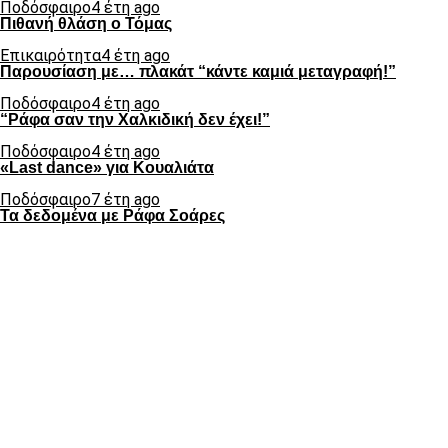
Ποδόσφαιρο
4 έτη ago
Πιθανή θλάση ο Τόμας
Επικαιρότητα
4 έτη ago
Παρουσίαση με… πλακάτ “κάντε καμιά μεταγραφή!”
Ποδόσφαιρο
4 έτη ago
“Ράφα σαν την Χαλκιδική δεν έχει!”
Ποδόσφαιρο
4 έτη ago
«Last dance» για Κουαλιάτα
Ποδόσφαιρο
7 έτη ago
Τα δεδομένα με Ράφα Σοάρες