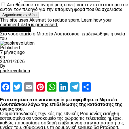
Αποθήκευσε το όνομά μου, email, και τον ιστότοπο μου σε
αυτόν τον πλοηγό για την επόμενη φορά που θα σχολιάσω.
This site uses Akismet to reduce spam.
Learn how your
comment data is processed.
Επικαιρότητα
Στο νοσοκομείο ο Μιρτσέα Λουτσέσκου, επιδεινώθηκε η υγεία
του
Published
7 μήνες ago
on
23/01/2026
By
paokrevolution
Facebook
Twitter
Email
Pinterest
WhatsApp
LinkedIn
Telegram
Μοιραστ
Εσπευσμένα στο νοσοκομείο μεταφέρθηκε ο Μιρτσέα
Λουτσέσκου λόγω της επιδείνωσης της κατάστασης της
υγείας του.
Ο ομοσπονδιακός τεχνικός της εθνικής Ρουμανίας εισήχθη
εσπευσμένα σε νοσοκομείο της χώρας τις τελευταίες ημέρες,
καθώς παρουσίασε σοβαρή επιβάρυνση στην κατάσταση της
υγείας του, σύμφωνα με τη ρουμανική εφημερίδα ProSport.