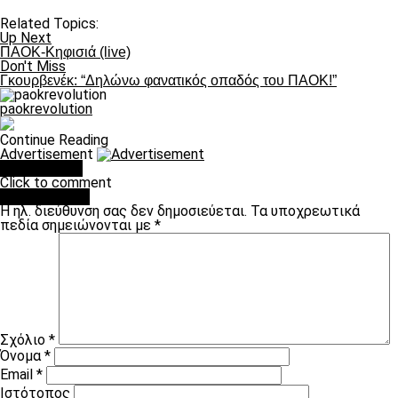
Related Topics:
Up Next
ΠΑΟΚ-Κηφισιά (live)
Don't Miss
Γκουρβενέκ: “Δηλώνω φανατικός οπαδός του ΠΑΟΚ!”
paokrevolution
Continue Reading
Advertisement
You may like
Click to comment
Leave a Reply
Η ηλ. διεύθυνση σας δεν δημοσιεύεται.
Τα υποχρεωτικά
πεδία σημειώνονται με
*
Σχόλιο
*
Όνομα
*
Email
*
Ιστότοπος