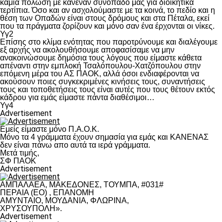
καμία πόλωση με κανέναν συνοπαδό μας για διοικητικά
τερτίπια. Όσο και αν ασχολούμαστε με τα κοινά, το πεδίο και η
θέση των Οπαδών είναι στους δρόμους και στα Πέταλα, εκεί
που τα πράγματα ζορίζουν και μόνο σαν ένα έρχονται οι νίκες.
Υγ2
Επίσης στο κλίμα ενότητας που παροτρύνουμε και διαλέγουμε
εξ αρχής να ακολουθήσουμε αποφασίσαμε να μην
ανακοινώσουμε δημόσια τους λόγους που είμαστε κάθετα
απέναντι στην εμπλοκή Τσαλόπουλου-Χατζόπουλου στην
επόμενη μέρα του ΑΣ ΠΑΟΚ, αλλά όσοι ενδιαφέρονται να
ακούσουν ποιες συγκεκριμένες κινήσεις τους, συναντήσεις
τους και τοποθετήσεις τους είναι αυτές που τους θέτουν εκτός
κάδρου για εμάς είμαστε πάντα διαθέσιμοι…
Υγ4
Advertisement
Εμείς είμαστε μόνο Π.Α.Ο.Κ.
Μόνο τα 4 γράμματα έχουν σημασία για εμάς και ΚΑΝΕΝΑΣ
δεν είναι πάνω απο αυτά τα ιερά γράμματα.
Μετά τιμής,
ΣΦ ΠΑΟΚ
Advertisement
ΑΜΠΑΛΑΕΑ, ΜΑΚΕΔΟΝΕΣ, ΤΟΥΜΠΑ, #031#
ΠΕΡΑΙΑ (ΕΟ) , ΕΠΑΝΟΜΗ
ΑΜΥΝΤΑΙΟ, ΜΟΥΔΑΝΙΑ, ΦΛΩΡΙΝΑ,
ΧΡΥΣΟΥΠΟΛΗ».
Advertisement