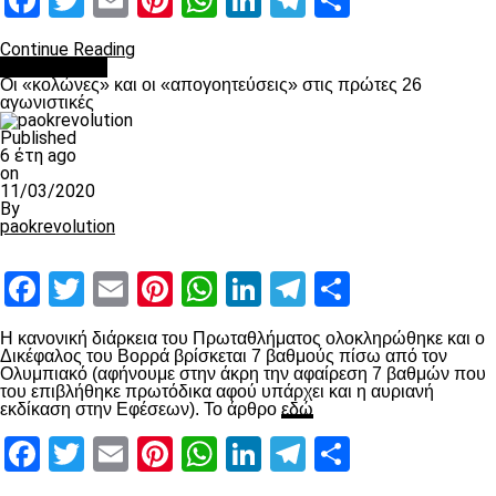
Facebook
Twitter
Email
Pinterest
WhatsApp
LinkedIn
Telegram
Μοιραστ
Continue Reading
Ποδόσφαιρο
Οι «κολώνες» και οι «απογοητεύσεις» στις πρώτες 26
αγωνιστικές
Published
6 έτη ago
on
11/03/2020
By
paokrevolution
Facebook
Twitter
Email
Pinterest
WhatsApp
LinkedIn
Telegram
Μοιραστ
Η κανονική διάρκεια του Πρωταθλήματος ολοκληρώθηκε και ο
Δικέφαλος του Βορρά βρίσκεται 7 βαθμούς πίσω από τον
Ολυμπιακό (αφήνουμε στην άκρη την αφαίρεση 7 βαθμών που
του επιβλήθηκε πρωτόδικα αφού υπάρχει και η αυριανή
εκδίκαση στην Εφέσεων). Το άρθρο
εδώ
Facebook
Twitter
Email
Pinterest
WhatsApp
LinkedIn
Telegram
Μοιραστ