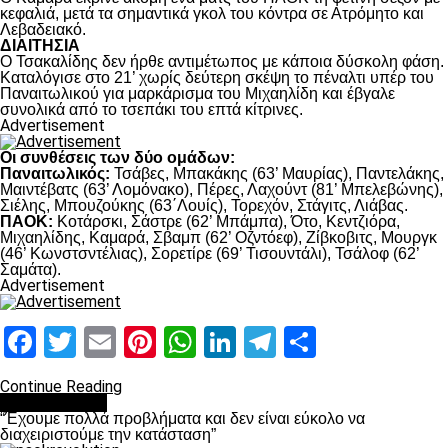
κεφαλιά, μετά τα σημαντικά γκολ του κόντρα σε Ατρόμητο και
Λεβαδειακό.
ΔΙΑΙΤΗΣΙΑ
Ο Τσακαλίδης δεν ήρθε αντιμέτωπος με κάποια δύσκολη φάση.
Καταλόγισε στο 21’ χωρίς δεύτερη σκέψη το πέναλτι υπέρ του
Παναιτωλικού για μαρκάρισμα του Μιχαηλίδη και έβγαλε
συνολικά από το τσεπάκι του επτά κίτρινες.
Advertisement
Οι συνθέσεις των δύο ομάδων:
Παναιτωλικός:
Τσάβες, Μπακάκης (63’ Μαυρίας), Παντελάκης,
Μαιντέβατς (63’ Λομόνακο), Πέρες, Λαχούντ (81’ Μπελεβώνης),
Σιέλης, Μπουζούκης (63΄Λουίς), Τορεχόν, Στάγιτς, Λιάβας.
ΠΑΟΚ:
Κοτάρσκι, Σάστρε (62’ Μπάμπα), Ότο, Κεντζιόρα,
Μιχαηλίδης, Καμαρά, Σβαμπ (62’ Οζντόεφ), Ζίβκοβιτς, Μουργκ
(46’ Κωνστσντέλιας), Σορετίρε (69’ Τισουντάλι), Τσάλοφ (62’
Σαμάτα).
Advertisement
Facebook
Twitter
Email
Pinterest
WhatsApp
LinkedIn
Telegram
Μοιραστ
Continue Reading
πρωτοσέλιδο
“Έχουμε πολλά προβλήματα και δεν είναι εύκολο να
διαχειριστούμε την κατάσταση”