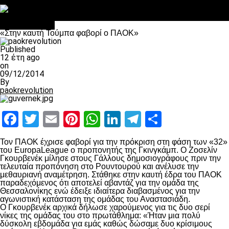
Στο OPEN τα προκριματικά, στη NOVA τα του πρωταθλήματος
Σαν σήμερα: Οταν “έφυγε” ο Λόραντ
πρωτοσέλιδο
«Στην καυτή Τούμπα φαβορί ο ΠΑΟΚ»
Published
12 έτη ago
on
09/12/2014
By
paokrevolution
Facebook
Twitter
Email
Pinterest
WhatsApp
LinkedIn
Telegram
Μοιραστ
Τον ΠΑΟΚ έχρισε φαβορί για την πρόκριση στη φάση των «32»
του EuropaLeague ο προπονητής της Γκινγκάμπ. Ο Ζοσελίν
Γκουρβενέκ μίλησε στους Γάλλους δημοσιογράφους πριν την
τελευταία προπόνηση στο Ρουντουρού και ανέλυσε την
μεθαυριανή αναμέτρηση. Στάθηκε στην καυτή έδρα του ΠΑΟΚ
παραδεχόμενος ότι αποτελεί αβαντάζ για την ομάδα της
Θεσσαλονίκης ενώ έδειξε ιδιαίτερα διαβασμένος για την
αγωνιστική κατάσταση της ομάδας του Αναστασιάδη.
Ο Γκουρβενέκ αρχικά δήλωσε χαρούμενος για τις δυο σερί
νίκες της ομάδας του στο πρωτάθλημα: «Ήταν μια πολύ
δύσκολη εβδομάδα για εμάς καθώς δώσαμε δυο κρίσιμους