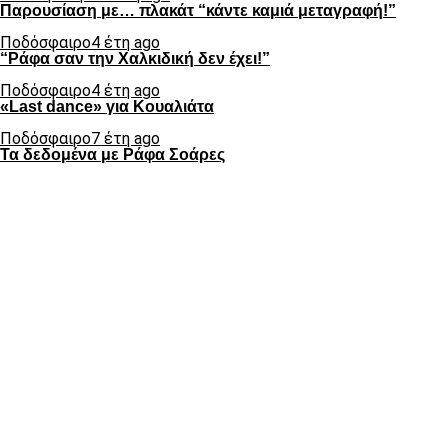
Παρουσίαση με… πλακάτ “κάντε καμιά μεταγραφή!”
Ποδόσφαιρο
4 έτη ago
“Ράφα σαν την Χαλκιδική δεν έχει!”
Ποδόσφαιρο
4 έτη ago
«Last dance» για Κουαλιάτα
Ποδόσφαιρο
7 έτη ago
Τα δεδομένα με Ράφα Σοάρες