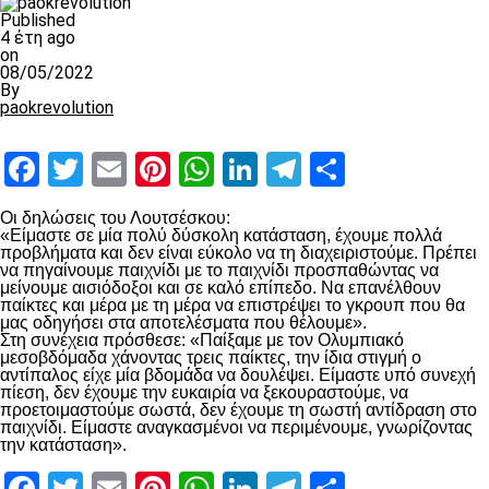
Published
4 έτη ago
on
08/05/2022
By
paokrevolution
Facebook
Twitter
Email
Pinterest
WhatsApp
LinkedIn
Telegram
Μοιραστ
Οι δηλώσεις του Λουτσέσκου:
«Είμαστε σε μία πολύ δύσκολη κατάσταση, έχουμε πολλά
προβλήματα και δεν είναι εύκολο να τη διαχειριστούμε. Πρέπει
να πηγαίνουμε παιχνίδι με το παιχνίδι προσπαθώντας να
μείνουμε αισιόδοξοι και σε καλό επίπεδο. Να επανέλθουν
παίκτες και μέρα με τη μέρα να επιστρέψει το γκρουπ που θα
μας οδηγήσει στα αποτελέσματα που θέλουμε».
Στη συνέχεια πρόσθεσε: «Παίξαμε με τον Ολυμπιακό
μεσοβδόμαδα χάνοντας τρεις παίκτες, την ίδια στιγμή ο
αντίπαλος είχε μία βδομάδα να δουλέψει. Είμαστε υπό συνεχή
πίεση, δεν έχουμε την ευκαιρία να ξεκουραστούμε, να
προετοιμαστούμε σωστά, δεν έχουμε τη σωστή αντίδραση στο
παιχνίδι. Είμαστε αναγκασμένοι να περιμένουμε, γνωρίζοντας
την κατάσταση».