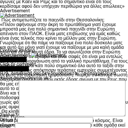
αγώνες με Καέν και Ρεμς και το σημαντικό είναι ότι τους
κερδίσαμε αφού δεν υπήρχαν περιθώρια για άλλες απώλειες»
Advertisement
Πώς αντιμετωπίζετε το παιχνίδι στην Θεσσαλονίκη;
«Πλέον αφήνουμε στην άκρη το πρωτάθλημα γιατί έχουμε
μπροστά μας ένα πολύ σημαντικό παιχνίδι στην Ευρώπη
απέναντι στον ΠΑΟΚ. Είναι ματς επιβίωσης για εμάς καθώς
είναι ένας τελικός που κρίνει το μέλλον μας στην Ευρώπη.
Γνωρίζουμε ότι θα πάμε να παίξουμε ένα πολύ δύσκολο ματς
και αυτό όχι μόνο γιατί έχουμε να παίξουμε με μια καλή ομάδα
Continue Reading
αλλά και σε μια καυτή έδρα. Το να αγωνίζεσαι στην Ευρώπη
Advertisement
είναι κάτι που σε εξιτάρει και είναι σαφές ότι είναι μια εντελώς
You may like
διαφορετική διοργάνωση από το γαλλικό πρωτάθλημα. Για τους
Click to comment
παίκτες μου είναι κάτι πολύ σημαντικό όλο αυτό το ταξίδι στην
Leave a Reply
Ευρώπη καθώς απόκτησαν τεράστιες εμπειρίες συμμετέχοντας
Η ηλ. διεύθυνση σας δεν δημοσιεύεται.
Τα υποχρεωτικά
σε αυτή την ευρωπαϊκή διοργάνωση. Νομίζω ότι κάναμε σωστή
πεδία σημειώνονται με
*
διαχείριση δυνάμεων στον εκτός έδρας αγώνα με την Ρεμς που
θα μας επιτρέψει να πάμε με δυνάμεις στην Θεσσαλονίκη για
αυτό το απαιτητικό παιχνίδι. Το να παίζεις στην Ευρώπη σου
δίνει και την ευκαιρία να προβάλλεσαι και ως ομάδα αλλά ως
ποδοσφαιριστής. Εμείς θέλουμε σε αυτό το ματς να παίξουμε
χωρίς φόβο και φυσικά να απαντήσουμε σε όλους εκείνους που
μας αμφισβητούν.»
Θα κληθείτε να παίξετε σε μια καυτή έδρα, αφού το γήπεδο θα
Σχόλιο
*
είναι γεμάτο.
Όνομα
*
«Είναι μια καυτή έδρα αλλά δεν παίζει μπάλα ο κόσμος. Είναι
εξαιρετική η ατμόσφαιρα και χαίρεται να παίζει κάθε ομάδα εκεί
Email
*