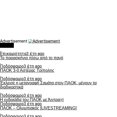
Advertisement
Τάσεις
Επικαιρότητα
3 έτη ago
Το παρασκήνιο πίσω από το πανό
Ποδόσφαιρο
3 έτη ago
ΠΑΟΚ 3-0 Αστέρας Τρίπολης
Ποδόσφαιρο
3 έτη ago
Έκλεισε η μεταγραφή Σαμάτα στον ΠΑΟΚ, μένουν τα
διαδικαστικά
Ποδόσφαιρο
3 έτη ago
Η ενδεκάδα του ΠΑΟΚ με Άιντραχτ
Ποδόσφαιρο
3 έτη ago
ΠΑΟΚ – Ολυμπιακός [LIVESTREAMING]
Ποδόσφαιρο
3 έτη ago