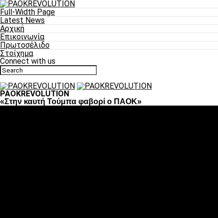
Full-Width Page
Latest News
Αρχική
Επικοινωνία
Πρωτοσέλιδο
Στοίχημα
Connect with us
PAOKREVOLUTION
«Στην καυτή Τούμπα φαβορί ο ΠΑΟΚ»
Ποδόσφαιρο
«Πλέον έχουμε αλλάξει σαν ομάδα, παίξαμε σαν ένα»
«Το πιο σημαντικό είναι η αυτοπεποίθηση των
ποδοσφαιριστών»
«Πάμε να διεκδικήσουμε την οκτάδα»
«Είναι απόλαυση να παίζεις για τον κόσμο του ΠΑΟΚ»
«Θα τα δώσουμε όλα κόντρα στη Λιόν για την οκτάδα»
Μπάσκετ