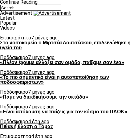
Continue Reading
Advertisement
Latest
Popular
Videos
Επικαιρότητα
7 μήνες ago
Στο νοσοκομείο ο Μιρτσέα Λουτσέσκου, επιδεινώθηκε η
υγεία του
Ποδόσφαιρο
7 μήνες ago
«Πλέον έχουμε αλλάξει σαν ομάδα, παίξαμε σαν ένα»
Ποδόσφαιρο
7 μήνες ago
«Το πιο σημαντικό είναι η αυτοπεποίθηση των
ποδοσφαιριστών»
Ποδόσφαιρο
7 μήνες ago
«Πάμε να διεκδικήσουμε την οκτάδα»
Ποδόσφαιρο
7 μήνες ago
«Είναι απόλαυση να παίζεις για τον κόσμο του ΠΑΟΚ»
Ποδόσφαιρο
4 έτη ago
Πιθανή θλάση ο Τόμας
Επικαιρότητα
4 έτη ago