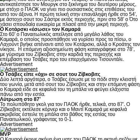
αντικατέστησε τον Μουργκ στο ξεκίνημα του δευτέρου μέρους,
με στόχο ο ΠΑΟΚ να γίνει πιο ουσιαστικός στις επιθέσεις του
από τον άξονα. Η πρώτη τελική στην επανάληψη ήρθε στο 54′,
με άστοχο σουτ του Σάστρε εκτός περιοχής, πριν στο 58′ ο Ότο
χάσει σπουδαία ευκαιρία με πλασέ από την μικρή περιοχή.
Ο Κοτάρσκι «έσωσε» τον Καμαρά
Στο 60’ ο Παναιτωλικός απείλησε από μεγάλο λάθος του
Καμαρά, ο οποίος προσπάθησε να γυρίσει προς τα πίσω, ο
Λαχούντ βγήκε απέναντι από τον Κοτάρσκι, αλλά ο Κροάτης τον
νίκησε. Η επόμενη αξιοσημείωτη φάση καταγράφηκε στο 78’,
με γύρισμα του Ζίβκοβιτς στην καρδιά της περιοχής και
επέμβαση του Τσάβες προ του επερχόμενου Τισουντάλι.
Advertisement
Ο Τσάβες είπε «όχι» σε σουτ του Ζίβκοβιτς
Δύο λεπτά αργότερα, ο Τσάβες έσωσε με το πόδι στην κλειστή
του γωνία, μετά από σουτ του Ζίβκοβιτς και στην επόμενη φάση
ο Καμαρά είδε σε κεφαλιά του τη μπάλα να φεύγει ελάχιστα
πάνω από την εστία.
Λύτρωση στο 87’
Το πολυπόθητο γκολ για τον ΠΑΟΚ ήρθε, τελικά, στο 87′. Ο
Ζίβκοβιτς εκτέλεσε κόρνερ και ο Μαντί Καμαρά με κεφαλιά
ακριβείας έστειλε τη μπάλα στο βάθος της εστίας του
Παναιτωλικού, γράφοντας το 0-1.
Advertisement
MVP
Ο Καμαρά έκρινε ακόμη ένα ματς του ΠΑΟΚ τη φετινή σεζόν με