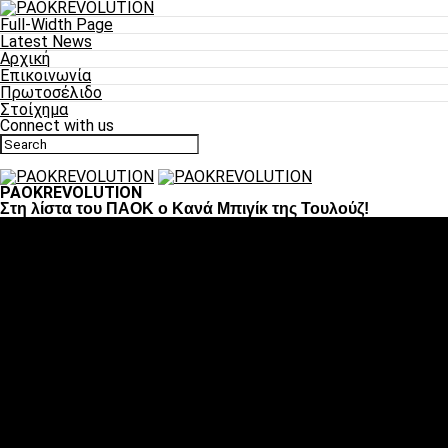
Full-Width Page
Latest News
Αρχική
Επικοινωνία
Πρωτοσέλιδο
Στοίχημα
Connect with us
PAOKREVOLUTION
Στη λίστα του ΠΑΟΚ ο Κανά Μπιγίκ της Τουλούζ!
Ποδόσφαιρο
«Πλέον έχουμε αλλάξει σαν ομάδα, παίξαμε σαν ένα»
«Το πιο σημαντικό είναι η αυτοπεποίθηση των ποδοσφαιριστώ
«Πάμε να διεκδικήσουμε την οκτάδα»
«Είναι απόλαυση να παίζεις για τον κόσμο του ΠΑΟΚ»
«Θα τα δώσουμε όλα κόντρα στη Λιόν για την οκτάδα»
Μπάσκετ
Αλλαγή ώρας με Σπόρτινγκ και Μπιλμπάο