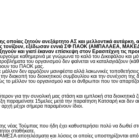
είτε
 οποίας ζητούν ανεξάρτητο ΑΣ και μελλοντικά αυτάρκη, αλ
όπως τονίζουν, εξέδωσαν εννιά ΣΦ ΠΑΟΚ (ΑΜΠΑΛΑΕΑ, ΜΑ
ύν και γιατί έκαναν επίσκεψη στον Ερασιτέχνη τις προ
γούμε καθημερινά με γνώμωνα το καλό του Δικεφάλου και μόνο
προβλήματα του οργανισμού δεν φαίνεται να καταλαγιάζουν (κά
φέρουν του ΠΑΟΚ μας.
μάλλον δεν αρμόζουν μανιφέστα αλλά λακωνικές τοποθετήσεις 
ην διακοπή του διοικητικού συμβουλίου και την συνέχιση της 
ς το μέλλον του οργανισμού και οι άνθρωποι που τον απαρτίζο
ύτερον για την συνολική μας στάση και εμπλοκή στα διοικητικ
ιξη παραμείνατε 15μελες μετά την παραίτηση Κατσαρή και δεν α
ην αρχή μέχρι σήμερα παραμένουν ίδιοι.
η της νέας Τούμπας που ήδη έχει καθυστερήσει πολύ να δωθεί σ
τητοι σταθήκατε.
 ΑΜΕΣΑ αποτελέσματα και λύσεις οι οποίες υποστηρίζονται από