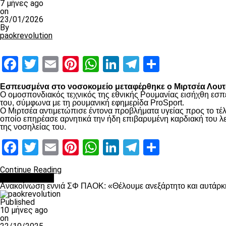
7 μήνες ago
on
23/01/2026
By
paokrevolution
Facebook
Twitter
Email
Pinterest
WhatsApp
LinkedIn
Telegram
Μοιραστ
Εσπευσμένα στο νοσοκομείο μεταφέρθηκε ο Μιρτσέα Λουτσ
Ο ομοσπονδιακός τεχνικός της εθνικής Ρουμανίας εισήχθη εσπ
του, σύμφωνα με τη ρουμανική εφημερίδα ProSport.
Ο Μιρτσέα αντιμετώπισε έντονα προβλήματα υγείας προς το τέλ
οποίο επηρέασε αρνητικά την ήδη επιβαρυμένη καρδιακή του λει
της νοσηλείας του.
Facebook
Twitter
Email
Pinterest
WhatsApp
LinkedIn
Telegram
Μοιραστ
Continue Reading
Επικαιρότητα
Ανακοίνωση εννιά ΣΦ ΠΑΟΚ: «Θέλουμε ανεξάρτητο και αυτάρκη
Published
10 μήνες ago
on