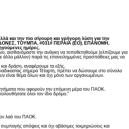
λά και την πιο σίγουρη και γρήγορη λύση για την
ΚΕΔΟΝΕΣ, ΤΟΥΜΠΑ, #031# ΠΕΡΑΙΑ (ΕΟ), ΕΠΑΝΟΜΗ,
ηγούμενες ημέρες.
, αισθανόμαστε την ανάγκη να τοποθετηθούμε (ελπίζουμε για
θε άλλο μάλλον) παρά τις επανειλημμένες προσπάθειες μας να
και δράση, αναφέρουμε τα εξής.
διαδικασίας σήμερα Τέταρτη, πρέπει να δώσουμε στο σύνολο
υν είναι θέμα όλων και όχι μόνο των οργανωμένων.
ά ζητήματα που αφορούν την επόμενη μέρα του ΠΑΟΚ.
κολουθήσατε όλοι τον ίδιο δρόμο.”
τον λαό του ΠΑΟΚ.
 συμπαγής απόψεις και όχι αβάσιμες τεκμηριώσεις και