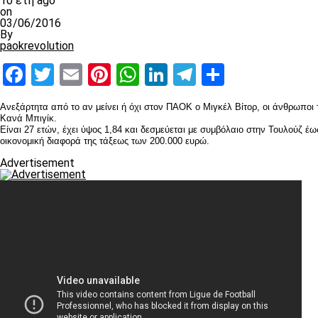
10 έτη ago
on
03/06/2016
By
paokrevolution
Facebook
Twitter
Email
Pinterest
WhatsApp
LinkedIn
Telegram
Μοιραστ
Ανεξάρτητα από το αν μείνει ή όχι στον ΠΑΟΚ ο Μιγκέλ Βίτορ, οι άνθρωποι 
Κανά Μπιγίκ.
Είναι 27 ετών, έχει ύψος 1,84 και δεσμεύεται με συμβόλαιο στην Τουλούζ 
οικονομική διαφορά της τάξεως των 200.000 ευρώ.
Advertisement