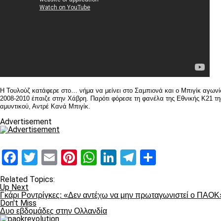
Η Τουλούζ κατάφερε στο… νήμα να μείνει στο Σαμπιονά και ο Μπιγίκ αγωνίστ
2008-2010 έπαιζε στην Χάβρη. Παρότι φόρεσε τη φανέλα της Εθνικής Κ21 της
αμυντικού, Αντρέ Κανά Μπιγίκ.
Advertisement
Facebook
Twitter
Email
Pinterest
WhatsApp
LinkedIn
Telegram
Μοιραστ
Related Topics:
Up Next
Γκάρι Ροντρίγκες: «Δεν αντέχω να μην πρωταγωνιστεί ο ΠΑΟΚ
Don't Miss
Δυο εβδομάδες στην Ολλανδία