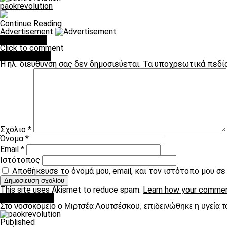
paokrevolution
Continue Reading
Advertisement
You may like
Click to comment
Leave a Reply
Η ηλ. διεύθυνση σας δεν δημοσιεύεται.
Τα υποχρεωτικά πεδί
Σχόλιο
*
Όνομα
*
Email
*
Ιστότοπος
Αποθήκευσε το όνομά μου, email, και τον ιστότοπο μου σ
This site uses Akismet to reduce spam.
Learn how your commen
Επικαιρότητα
Στο νοσοκομείο ο Μιρτσέα Λουτσέσκου, επιδεινώθηκε η υγεία τ
Published