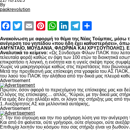
22/10/2025
By
paokrevolution
Facebook
Twitter
Email
Pinterest
WhatsApp
LinkedIn
Telegram
Μοιραστ
Ανακοίνωση με αφορμή το θέμα της Νέας Τούμπας, μέσω της
ανέγερση του γηπέδου «που ήδη έχει καθυστερήσει», 
ΑΜΥΝΤΑΙΟ, ΜΟΥΔΑΝΙΑ, ΦΛΩΡΙΝΑ ΚΑΙ ΧΡΥΣΟΥΠΟΛΗΣ). Εξηγο
Αναλυτικά το κείμενο:
«Ως Σύνδεσμοι Φίλων ΠΑΟΚ που λειτουρ
τελευταία φορά) καθώς εν όψη των 100 ετών τα διοικητικά εσω
επικρατήσει η λογική, η ενότητα και η υγιείς σκέψη προς συμ
Χωρίς να μακρηγορούμε καθώς στις περιστάσεις που βιώνουμε 
Μετά την προχθεσινή μας επίσκεψη στα γραφεία του ΑΣ ΠΑΟΚ, τ
του λαού του ΠΑΟΚ την αλήθεια από την δικιά μας πλευρά καθώ
Advertisement
Πρώτον, όσον αφορά το περιεχόμενο της επίσκεψης μας και δε
Ο λόγος της επίσκεψης… απλός, “Κύριοι, με την δικιά μας στήρ
Για εμάς δεν έχει αλλάξει κάτι, οι λόγοι της στήριξης μας από τ
1. Ανεξάρτητος ΑΣ και μελλοντικά αυτάρκης,
Advertisement
2. Την πιο σίγουρη και την πιο γρήγορη λύση για την ανέγερσ
Και από ότι φαίνεται, ούτε γρήγοροι, ούτε σίγουροι, ούτε ανεξάρ
Επιθυμία λοιπόν του κόσμου που σας στήριξε είναι να δωθούν