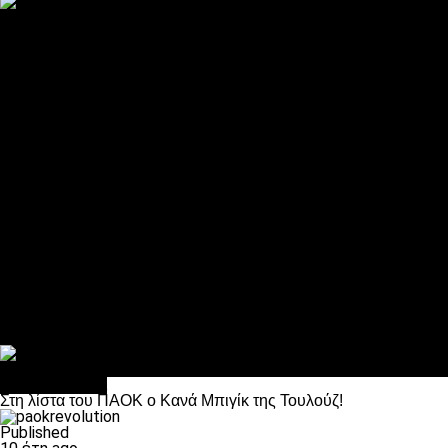
ΠΑΟΚ και τηλεοπτικά: αποκλειστικά απόφαση Σαββίδη
Αντίπαλοι
Νέα προβλήματα στην Μπέτις πριν την Τούμπα
Επίσημο «stop» στους φίλους του ΠΑΟΚ στο Αγρίνιο
Η Λιόν «σφυροκόπησε» τη Μονακό και πλησιάζει στο Champio
ΠΑΟΚ: Τι έκαναν οι αντίπαλοί του στο Europa League
Η Ριέκα διέκοψε την εγγραφή μελών ενόψει… ΠΑΟΚ
Διάφορα
Πέθανε ο μπαμπάς του Γιαννάκη, Λουκάς Μήλιος
ΣΦ ΠΑΟΚ Θύρα 4: Ανακοίνωσε οδική εκδρομή για τον αγώνα με
Κανείς δεν ξέχασε τα έξι αετόπουλα
Στο OPEN τα προκριματικά, στη NOVA τα του πρωταθλήματος
Σαν σήμερα: Οταν “έφυγε” ο Λόραντ
Επικαιρότητα
Στη λίστα του ΠΑΟΚ ο Κανά Μπιγίκ της Τουλούζ!
Published