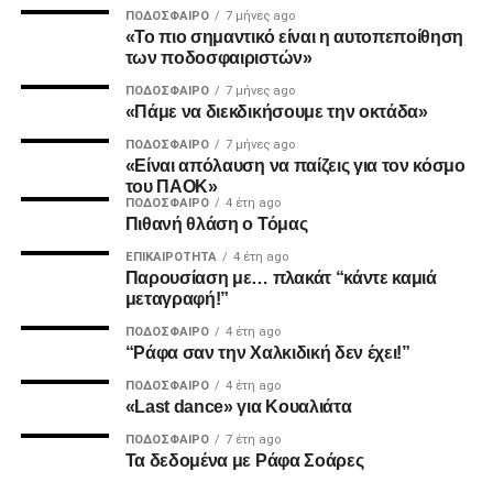
ΠΟΔΌΣΦΑΙΡΟ
7 μήνες ago
«Το πιο σημαντικό είναι η αυτοπεποίθηση
2. Την πιο σίγουρη και την πιο γρήγορη λύση για την
των ποδοσφαιριστών»
ανέγερση της νέας Τούμπας που ήδη έχει καθυστερήσει
ΠΟΔΌΣΦΑΙΡΟ
7 μήνες ago
πολύ να δωθεί στον λαό του ΠΑΟΚ.
«Πάμε να διεκδικήσουμε την οκτάδα»
ΠΟΔΌΣΦΑΙΡΟ
7 μήνες ago
Και από ότι φαίνεται, ούτε γρήγοροι, ούτε σίγουροι, ούτε
«Είναι απόλαυση να παίζεις για τον κόσμο
ανεξάρτητοι σταθήκατε.
του ΠΑΟΚ»
ΠΟΔΌΣΦΑΙΡΟ
4 έτη ago
Πιθανή θλάση ο Τόμας
Επιθυμία λοιπόν του κόσμου που σας στήριξε είναι να
δωθούν ΑΜΕΣΑ αποτελέσματα και λύσεις οι οποίες
ΕΠΙΚΑΙΡΌΤΗΤΑ
4 έτη ago
Παρουσίαση με… πλακάτ “κάντε καμιά
υποστηρίζονται από συμπαγής απόψεις και όχι αβάσιμες
μεταγραφή!”
τεκμηριώσεις και κομφούζιο καθυστερήσεων για το τι
πραγματικά συμβαίνει με την κληρονομιά του συλλόγου
ΠΟΔΌΣΦΑΙΡΟ
4 έτη ago
“Ράφα σαν την Χαλκιδική δεν έχει!”
μας.
ΠΟΔΌΣΦΑΙΡΟ
4 έτη ago
«Last dance» για Κουαλιάτα
Υγ1
ΠΟΔΌΣΦΑΙΡΟ
7 έτη ago
Τα δεδομένα με Ράφα Σοάρες
ADVERTISEMENT