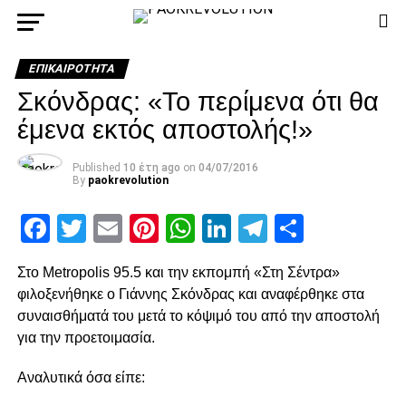
ΕΠΙΚΑΙΡΌΤΗΤΑ
Σκόνδρας: «Το περίμενα ότι θα
έμενα εκτός αποστολής!»
Published
10 έτη ago
on
04/07/2016
By
paokrevolution
Facebook
Twitter
Email
Pinterest
WhatsApp
LinkedIn
Telegram
Μοιρασ
Στο Metropolis 95.5 και την εκπομπή «Στη Σέντρα»
φιλοξενήθηκε ο Γιάννης Σκόνδρας και αναφέρθηκε στα
συναισθήματά του μετά το κόψιμό του από την αποστολή
για την προετοιμασία.
Αναλυτικά όσα είπε: