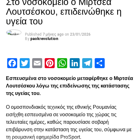
Στο νοσοκομείο ο Μιρτσέα
Λουτσέσκου, επιδεινώθηκε η
Για τη χαμένη του αυτοπεποίθηση: «Όταν ένας
ποδοσφαιριστής δεν παίζει χάνεται και η αυτοπεποίθηση
υγεία του
και μόνο από τα παιχνίδια μπορεί να επανέλθει».
Published
7 μήνες ago
on
23/01/2026
By
paokrevolution
Για το αν θεωρεί πως μπορούσε να προσφέρει σε κάποια
άλλη θέση: «Στον ΠΑΟΚ έπαιξα σε αρκετές θέσεις, δεν
έχω παράπονο γι’ αυτό. Είναι θέσεις που γνωρίζω και η
Facebook
Twitter
Email
Pinterest
WhatsApp
LinkedIn
Telegram
Μοιρασ
θέση του αριστερού μπακ και αυτή του σέντερ μπακ. Το να
καθίσω στον ΠΑΟΚ και να παίξω 3-5 παιχνίδια το χρόνο
δεν είναι καλό ούτε για μένα ούτε και για τον ΠΑΟΚ».
Εσπευσμένα στο νοσοκομείο μεταφέρθηκε ο Μιρτσέα
Λουτσέσκου λόγω της επιδείνωσης της κατάστασης
Για το μέλλον του: «Δεσμεύομαι με ένα χρόνο συμβόλαιο
της υγείας του.
ακόμη και πρέπει να κάνω προπονήσεις εδώ. Αν βρεθεί
ομάδα να συνεχίσω την καριέρα μου πιστεύω θα βρεθεί
Ο ομοσπονδιακός τεχνικός της εθνικής Ρουμανίας
και η λύση με τον ΠΑΟΚ».
εισήχθη εσπευσμένα σε νοσοκομείο της χώρας τις
τελευταίες ημέρες, καθώς παρουσίασε σοβαρή
επιβάρυνση στην κατάσταση της υγείας του, σύμφωνα με
ADVERTISEMENT
τη ρουμανική εφημερίδα ProSport.