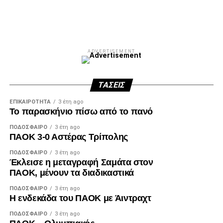
Facebook
Twitter
Email
Pinterest
WhatsApp
LinkedIn
Telegram
Μοιρασ
ADVERTISEMENT
ΤΆΣΕΙΣ
ΕΠΙΚΑΙΡΌΤΗΤΑ
3 έτη ago
Το παρασκήνιο πίσω από το πανό
ΠΟΔΌΣΦΑΙΡΟ
3 έτη ago
ΠΑΟΚ 3-0 Αστέρας Τρίπολης
ΠΟΔΌΣΦΑΙΡΟ
3 έτη ago
Έκλεισε η μεταγραφή Σαμάτα στον
ΠΑΟΚ, μένουν τα διαδικαστικά
ΠΟΔΌΣΦΑΙΡΟ
3 έτη ago
Η ενδεκάδα του ΠΑΟΚ με Άιντραχτ
ΠΟΔΌΣΦΑΙΡΟ
3 έτη ago