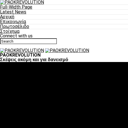
Full-Width Page
Latest News
Αρχική
Επικοινωνία
Πρωτοσέλιδο
Στοίχημα
Connect with us
PAOKREVOLUTION
Σκέψεις ακόμη και για δανεισμό
Ποδόσφαιρο
«Πλέον έχουμε αλλάξει σαν ομάδα, παίξαμε σαν ένα»
«Το πιο σημαντικό είναι η αυτοπεποίθηση των
ποδοσφαιριστών»
«Πάμε να διεκδικήσουμε την οκτάδα»
«Είναι απόλαυση να παίζεις για τον κόσμο του ΠΑΟΚ»
«Θα τα δώσουμε όλα κόντρα στη Λιόν για την οκτάδα»
Μπάσκετ