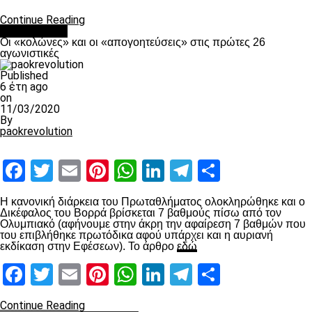
Continue Reading
Ποδόσφαιρο
Οι «κολώνες» και οι «απογοητεύσεις» στις πρώτες 26
αγωνιστικές
Published
6 έτη ago
on
11/03/2020
By
paokrevolution
Facebook
Twitter
Email
Pinterest
WhatsApp
LinkedIn
Telegram
Μοιραστ
Η κανονική διάρκεια του Πρωταθλήματος ολοκληρώθηκε και ο
Δικέφαλος του Βορρά βρίσκεται 7 βαθμούς πίσω από τον
Ολυμπιακό (αφήνουμε στην άκρη την αφαίρεση 7 βαθμών που
του επιβλήθηκε πρωτόδικα αφού υπάρχει και η αυριανή
εκδίκαση στην Εφέσεων). Το άρθρο
εδώ
Facebook
Twitter
Email
Pinterest
WhatsApp
LinkedIn
Telegram
Μοιραστ
Continue Reading