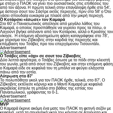
με στόχο ο ΠΑΟΚ να γίνει πιο ουσιαστικός στις επιθέσεις του
από τον άξονα. Η πρώτη τελική στην επανάληψη ήρθε στο 54′,
με άστοχο σουτ του Σάστρε εκτός περιοχής, πριν στο 58′ ο Ότο
χάσει σπουδαία ευκαιρία με πλασέ από την μικρή περιοχή.
Ο Κοτάρσκι «έσωσε» τον Καμαρά
Στο 60’ ο Παναιτωλικός απείλησε από μεγάλο λάθος του
Καμαρά, ο οποίος προσπάθησε να γυρίσει προς τα πίσω, ο
Λαχούντ βγήκε απέναντι από τον Κοτάρσκι, αλλά ο Κροάτης τον
νίκησε. Η επόμενη αξιοσημείωτη φάση καταγράφηκε στο 78’,
με γύρισμα του Ζίβκοβιτς στην καρδιά της περιοχής και
επέμβαση του Τσάβες προ του επερχόμενου Τισουντάλι.
Advertisement
Ο Τσάβες είπε «όχι» σε σουτ του Ζίβκοβιτς
Δύο λεπτά αργότερα, ο Τσάβες έσωσε με το πόδι στην κλειστή
του γωνία, μετά από σουτ του Ζίβκοβιτς και στην επόμενη φάση
ο Καμαρά είδε σε κεφαλιά του τη μπάλα να φεύγει ελάχιστα
πάνω από την εστία.
Λύτρωση στο 87’
Το πολυπόθητο γκολ για τον ΠΑΟΚ ήρθε, τελικά, στο 87′. Ο
Ζίβκοβιτς εκτέλεσε κόρνερ και ο Μαντί Καμαρά με κεφαλιά
ακριβείας έστειλε τη μπάλα στο βάθος της εστίας του
Παναιτωλικού, γράφοντας το 0-1.
Advertisement
MVP
Ο Καμαρά έκρινε ακόμη ένα ματς του ΠΑΟΚ τη φετινή σεζόν με
κεφαλιά, μετά τα σημαντικά γκολ του κόντρα σε Ατρόμητο και