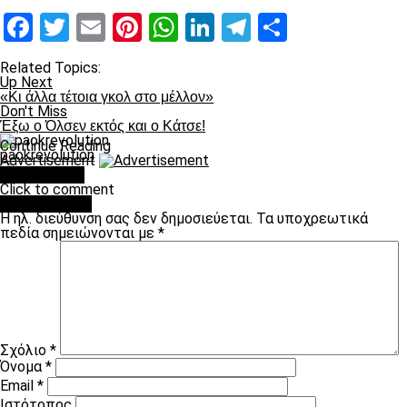
Facebook
Twitter
Email
Pinterest
WhatsApp
LinkedIn
Telegram
Μοιραστ
Related Topics:
Up Next
«Κι άλλα τέτοια γκολ στο μέλλον»
Don't Miss
Έξω ο Όλσεν εκτός και ο Κάτσε!
Continue Reading
paokrevolution
Advertisement
You may like
Click to comment
Leave a Reply
Η ηλ. διεύθυνση σας δεν δημοσιεύεται.
Τα υποχρεωτικά
πεδία σημειώνονται με
*
Σχόλιο
*
Όνομα
*
Email
*
Ιστότοπος