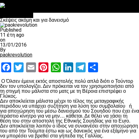
Στο OPEN τα προκριματικά, στη NOVA τα του πρωταθλήματος
Σαν σήμερα: Οταν “έφυγε” ο Λόραντ
πρωτοσέλιδο
Σκέψεις ακόμη και για δανεισμό
Published
11 έτη ago
on
13/01/2016
By
paokrevolution
Facebook
Twitter
Email
Pinterest
WhatsApp
LinkedIn
Telegram
Μοιραστ
Ο Όλσεν έμεινε εκτός αποστολής πολύ απλά διότι ο Τούντορ
δεν τον υπολογίζει. Δεν πρόκειται να τον χρησιμοποιήσει από
τη στιγμή που μάλιστα στο ματς με τη Βέροια επιστρέφει ο
Γλύκος.
Δεν αποκλείεται μάλιστα μέχρι το τέλος της μεταγραφικής
περιόδου να υπάρχει συζήτηση για λύση του συμβολαίου ή
για αποχώρηση του μέσω δανεισμού του Σουηδού που έχει ένα
τεράστιο κίνητρο για να μην… κάθεται. Δε θέλει να χάσει τη
θέση του στην αποστολή της Εθνικής Σουηδίας για το Euro.
Δεν αποκλείεται λοιπόν ο ίδιος να συναινέσει στην αποχώρηση
του από την Τούμπα έστω και ως δανεικός για ένα εξάμηνο για
να μπορέσει να βρεθεί στα γήπεδα της Γαλλίας.