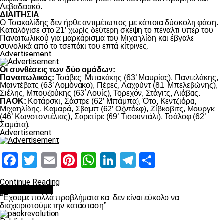
Λεβαδειακό.
ΔΙΑΙΤΗΣΙΑ
Ο Τσακαλίδης δεν ήρθε αντιμέτωπος με κάποια δύσκολη φάση.
Καταλόγισε στο 21’ χωρίς δεύτερη σκέψη το πέναλτι υπέρ του
Παναιτωλικού για μαρκάρισμα του Μιχαηλίδη και έβγαλε
συνολικά από το τσεπάκι του επτά κίτρινες.
Advertisement
Οι συνθέσεις των δύο ομάδων:
Παναιτωλικός:
Τσάβες, Μπακάκης (63’ Μαυρίας), Παντελάκης,
Μαιντέβατς (63’ Λομόνακο), Πέρες, Λαχούντ (81’ Μπελεβώνης),
Σιέλης, Μπουζούκης (63΄Λουίς), Τορεχόν, Στάγιτς, Λιάβας.
ΠΑΟΚ:
Κοτάρσκι, Σάστρε (62’ Μπάμπα), Ότο, Κεντζιόρα,
Μιχαηλίδης, Καμαρά, Σβαμπ (62’ Οζντόεφ), Ζίβκοβιτς, Μουργκ
(46’ Κωνστσντέλιας), Σορετίρε (69’ Τισουντάλι), Τσάλοφ (62’
Σαμάτα).
Advertisement
Facebook
Twitter
Email
Pinterest
WhatsApp
LinkedIn
Telegram
Μοιραστ
Continue Reading
πρωτοσέλιδο
“Έχουμε πολλά προβλήματα και δεν είναι εύκολο να
διαχειριστούμε την κατάσταση”