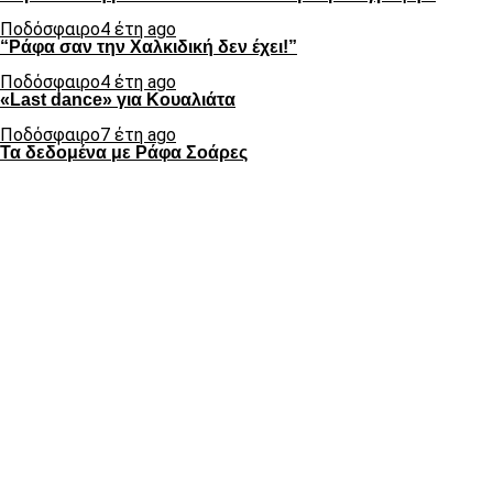
Ποδόσφαιρο
4 έτη ago
“Ράφα σαν την Χαλκιδική δεν έχει!”
Ποδόσφαιρο
4 έτη ago
«Last dance» για Κουαλιάτα
Ποδόσφαιρο
7 έτη ago
Τα δεδομένα με Ράφα Σοάρες