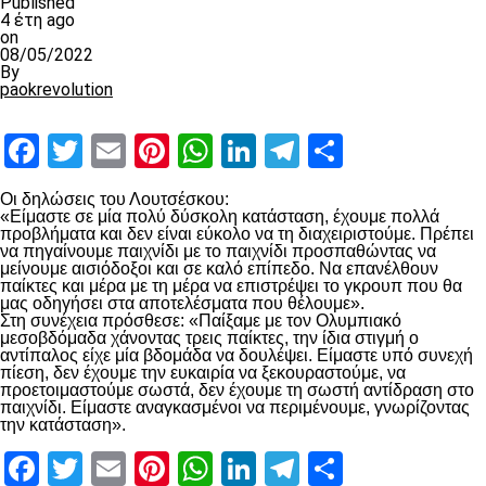
Published
4 έτη ago
on
08/05/2022
By
paokrevolution
Facebook
Twitter
Email
Pinterest
WhatsApp
LinkedIn
Telegram
Μοιραστ
Οι δηλώσεις του Λουτσέσκου:
«Είμαστε σε μία πολύ δύσκολη κατάσταση, έχουμε πολλά
προβλήματα και δεν είναι εύκολο να τη διαχειριστούμε. Πρέπει
να πηγαίνουμε παιχνίδι με το παιχνίδι προσπαθώντας να
μείνουμε αισιόδοξοι και σε καλό επίπεδο. Να επανέλθουν
παίκτες και μέρα με τη μέρα να επιστρέψει το γκρουπ που θα
μας οδηγήσει στα αποτελέσματα που θέλουμε».
Στη συνέχεια πρόσθεσε: «Παίξαμε με τον Ολυμπιακό
μεσοβδόμαδα χάνοντας τρεις παίκτες, την ίδια στιγμή ο
αντίπαλος είχε μία βδομάδα να δουλέψει. Είμαστε υπό συνεχή
πίεση, δεν έχουμε την ευκαιρία να ξεκουραστούμε, να
προετοιμαστούμε σωστά, δεν έχουμε τη σωστή αντίδραση στο
παιχνίδι. Είμαστε αναγκασμένοι να περιμένουμε, γνωρίζοντας
την κατάσταση».
Facebook
Twitter
Email
Pinterest
WhatsApp
LinkedIn
Telegram
Μοιραστ