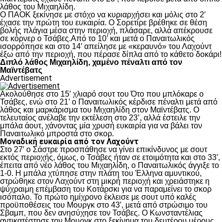
λάθος του Μιχαηλίδη.
Ο ΠΑΟΚ ξεκίνησε με στόχο να κυριαρχήσει και μόλις στο 2′
έχασε την πρώτη του ευκαιρία. Ο Σορετίρε βρέθηκε σε θέση
βολής πλάγια μέσα στην περιοχή, πλάσαρε, αλλά απέκρουσε
σε κόρνερ ο Τσάβες.Από το 10’ και μετά ο Παναιτωλικός
ισορρόπησε και στο 14′ απείλησε με «κεραυνό» του Λαχούντ
έξω από την περιοχή, που πέρασε δίπλα από το κάθετο δοκάρι!
Διπλό λάθος Μιχαηλίδη, χαμένο πέναλτι από τον
Μαϊντέβατς
Advertisement
Ακολούθησε στο 15′ χλιαρό σουτ του Ότο που μπλόκαρε ο
Τσάβες, ενώ στο 21’ ο Παναιτωλικός κέρδισε πέναλτι μετά από
λάθος και μαρκάρισμα του Μιχαηλίδη στον Μαϊντέβατς. Ο
τελευταίος ανέλαβε την εκτέλεση στο 23’, αλλά έστειλε την
μπάλα άουτ, χάνοντας μία χρυσή ευκαιρία για να βάλει τον
Παναιτωλικό μπροστά στο σκορ.
Μοναδική ευκαιρία από τον Λαχούντ
Στο 27′ ο Σάστρε προσπάθησε να γίνει επικίνδυνος με σουτ
εκτός περιοχής, όμως, ο Τσάβες ήταν σε ετοιμότητα και στο 33′,
έπειτα από νέο λάθος του Μιχαηλίδη, ο Παναιτωλικός άγγιξε το
1-0. Η μπάλα χτύπησε στην πλάτη του Έλληνα αμυντικού,
στρώθηκε στον Λαχούντ στη μικρή περιοχή και χρειάστηκε η
ψύχραιμη επέμβαση του Κοτάρσκι για να παραμείνει το σκορ
ισόπαλο. Το πρώτο ημίχρονο έκλεισε με σουτ υπό καλές
προϋποθέσεις του Μουργκ στο 43′, μετά από στρώσιμο του
Σβαμπ, που δεν ανησύχησε τον Τσάβες. Ο Κωνσταντέλιας
αντικατέστησε τον Μουργκ στο ξεκίνημα του δευτέρου μέρους,