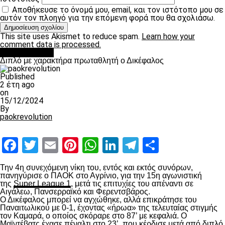
Αποθήκευσε το όνομά μου, email, και τον ιστότοπο μου σε
αυτόν τον πλοηγό για την επόμενη φορά που θα σχολιάσω.
This site uses Akismet to reduce spam.
Learn how your
comment data is processed.
πρωτοσέλιδο
Διπλό με χαρακτήρα πρωταθλητή ο Δικέφαλος
Published
2 έτη ago
on
15/12/2024
By
paokrevolution
Facebook
Twitter
Email
Pinterest
WhatsApp
LinkedIn
Telegram
Μοιραστ
Την 4
η
συνεχόμενη νίκη του, εντός και εκτός συνόρων,
πανηγύρισε ο ΠΑΟΚ στο Αγρίνιο, για την 15
η
αγωνιστική
της
Super League 1
, μετά τις επιτυχίες του απέναντι σε
Αιγάλεω, Πανσερραϊκό και Φερεντσβάρος.
Ο Δικέφαλος μπορεί να αγχώθηκε, αλλά επικράτησε του
Παναιτωλικού με 0-1, έχοντας «ήρωα» της τελευταίας στιγμής
τον Καμαρά, ο οποίος σκόραρε στο 87’ με κεφαλιά. Ο
Μαϊντέβατς έχασε πέναλτι στο 23’, που κέρδισε μετά από διπλό