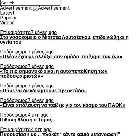
Advertisement
Latest
Popular
Videos
Επικαιρότητα
7 μήνες ago
Στο νοσοκομείο ο Μιρτσέα Λουτσέσκου, επιδεινώθηκε η
υγεία του
Ποδόσφαιρο
7 μήνες ago
«Πλέον έχουμε αλλάξει σαν ομάδα, παίξαμε σαν ένα»
Ποδόσφαιρο
7 μήνες ago
«Το πιο σημαντικό είναι η αυτοπεποίθηση των
ποδοσφαιριστών»
Ποδόσφαιρο
7 μήνες ago
«Πάμε να διεκδικήσουμε την οκτάδα»
Ποδόσφαιρο
7 μήνες ago
«Είναι απόλαυση να παίζεις για τον κόσμο του ΠΑΟΚ»
Ποδόσφαιρο
4 έτη ago
Πιθανή θλάση ο Τόμας
Επικαιρότητα
4 έτη ago
Παρουσίαση με… πλακάτ “κάντε καμιά μεταγραφή!”