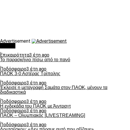
Advertisement
Τάσεις
Επικαιρότητα
3 έτη ago
Το παρασκήνιο πίσω από το πανό
Ποδόσφαιρο
3 έτη ago
ΠΑΟΚ 3-0 Αστέρας Τρίπολης
Ποδόσφαιρο
3 έτη ago
Έκλεισε η μεταγραφή Σαμάτα στον ΠΑΟΚ, μένουν τα
διαδικαστικά
Ποδόσφαιρο
3 έτη ago
Η ενδεκάδα του ΠΑΟΚ με Άιντραχτ
Ποδόσφαιρο
3 έτη ago
ΠΑΟΚ – Ολυμπιακός [LIVESTREAMING]
Ποδόσφαιρο
3 έτη ago
Λουτσέσκου: «Δεν πήραμε αυτό που αξίζαμε»