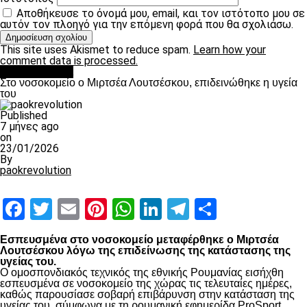
Αποθήκευσε το όνομά μου, email, και τον ιστότοπο μου σε
αυτόν τον πλοηγό για την επόμενη φορά που θα σχολιάσω.
This site uses Akismet to reduce spam.
Learn how your
comment data is processed.
Επικαιρότητα
Στο νοσοκομείο ο Μιρτσέα Λουτσέσκου, επιδεινώθηκε η υγεία
του
Published
7 μήνες ago
on
23/01/2026
By
paokrevolution
Facebook
Twitter
Email
Pinterest
WhatsApp
LinkedIn
Telegram
Μοιραστ
Εσπευσμένα στο νοσοκομείο μεταφέρθηκε ο Μιρτσέα
Λουτσέσκου λόγω της επιδείνωσης της κατάστασης της
υγείας του.
Ο ομοσπονδιακός τεχνικός της εθνικής Ρουμανίας εισήχθη
εσπευσμένα σε νοσοκομείο της χώρας τις τελευταίες ημέρες,
καθώς παρουσίασε σοβαρή επιβάρυνση στην κατάσταση της
υγείας του, σύμφωνα με τη ρουμανική εφημερίδα ProSport.