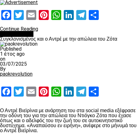
Facebook
Twitter
Email
Pinterest
WhatsApp
LinkedIn
Telegram
Μοιραστ
Continue Reading
Επικαιρότητα
Συγκλονισμένος και ο Αντρέ με την απώλεια του Ζότα
Published
1 έτος ago
on
03/07/2025
By
paokrevolution
Facebook
Twitter
Email
Pinterest
WhatsApp
LinkedIn
Telegram
Μοιραστ
Ο Αντρέ Βιεϊρίνια με ανάρτηση του στα social media εξέφρασε
την οδύνη του για την απώλεια του Ντιόγκο Ζότα που έχασε
όπως και ο αδελφός του την ζωή του σε αυτοκινητιστικό
δυστύχημα. «Αναπαύσου εν ειρήνη», ανέφερε στο μήνυμά του
ο Αντρέ Βιεϊρίνια.