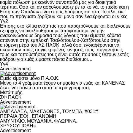
καμία πόλωση με κανέναν συνοπαδό μας για διοικητικά
τερτίπια. Όσο και αν ασχολούμαστε με τα κοινά, το πεδίο και η
θέση των Οπαδών είναι στους δρόμους και στα Πέταλα, εκεί
που τα πράγματα ζορίζουν και μόνο σαν ένα έρχονται οι νίκες.
Υγ2
Επίσης στο κλίμα ενότητας που παροτρύνουμε και διαλέγουμε
εξ αρχής να ακολουθήσουμε αποφασίσαμε να μην
ανακοινώσουμε δημόσια τους λόγους που είμαστε κάθετα
απέναντι στην εμπλοκή Τσαλόπουλου-Χατζόπουλου στην
επόμενη μέρα του ΑΣ ΠΑΟΚ, αλλά όσοι ενδιαφέρονται να
ακούσουν ποιες συγκεκριμένες κινήσεις τους, συναντήσεις
τους και τοποθετήσεις τους είναι αυτές που τους θέτουν εκτός
κάδρου για εμάς είμαστε πάντα διαθέσιμοι…
Υγ4
Advertisement
Εμείς είμαστε μόνο Π.Α.Ο.Κ.
Μόνο τα 4 γράμματα έχουν σημασία για εμάς και ΚΑΝΕΝΑΣ
δεν είναι πάνω απο αυτά τα ιερά γράμματα.
Μετά τιμής,
ΣΦ ΠΑΟΚ
Advertisement
ΑΜΠΑΛΑΕΑ, ΜΑΚΕΔΟΝΕΣ, ΤΟΥΜΠΑ, #031#
ΠΕΡΑΙΑ (ΕΟ) , ΕΠΑΝΟΜΗ
ΑΜΥΝΤΑΙΟ, ΜΟΥΔΑΝΙΑ, ΦΛΩΡΙΝΑ,
ΧΡΥΣΟΥΠΟΛΗ».
Advertisement