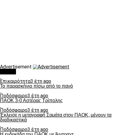
Advertisement
Τάσεις
Επικαιρότητα
3 έτη ago
Το παρασκήνιο πίσω από το πανό
Ποδόσφαιρο
3 έτη ago
ΠΑΟΚ 3-0 Αστέρας Τρίπολης
Ποδόσφαιρο
3 έτη ago
Έκλεισε η μεταγραφή Σαμάτα στον ΠΑΟΚ, μένουν τα
διαδικαστικά
Ποδόσφαιρο
3 έτη ago
Η ενδεκάδα του ΠΑΟΚ με Άιντραχτ