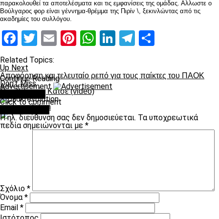
παρακολουθεί τα αποτελέσματα και τις εμφανίσεις της ομάδας. Αλλωστε ο
Βούλγαρος φορ είναι γέννημα-θρέμμα της Πιρίν \, ξεκινλώντας από τις
ακαδημίες του συλλόγου.
Facebook
Twitter
Email
Pinterest
WhatsApp
LinkedIn
Telegram
Μοιραστ
Related Topics:
Up Next
Αποφόρτιση και τελευταίο ρεπό για τους παίκτες του ΠΑΟΚ
Continue Reading
Don't Miss
Advertisement
Ο… Χιλιανός Κάτσε (video)
You may like
Click to comment
paokrevolution
Leave a Reply
Η ηλ. διεύθυνση σας δεν δημοσιεύεται.
Τα υποχρεωτικά
πεδία σημειώνονται με
*
Σχόλιο
*
Όνομα
*
Email
*
Ιστότοπος