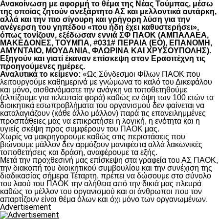
Ανακοίνωση με αφορμή το θέμα της Νέας Τούμπας, μέσω
της οποίας ζητούν ανεξάρτητο ΑΣ και μελλοντικά αυτάρκη,
αλλά και την πιο σίγουρη και γρήγορη λύση για την
ανέγερση του γηπέδου «που ήδη έχει καθυστερήσει»,
όπως τονίζουν, εξέδωσαν εννιά ΣΦ ΠΑΟΚ (ΑΜΠΑΛΑΕΑ,
ΜΑΚΕΔΟΝΕΣ, ΤΟΥΜΠΑ, #031# ΠΕΡΑΙΑ (ΕΟ), ΕΠΑΝΟΜΗ,
ΑΜΥΝΤΑΙΟ, ΜΟΥΔΑΝΙΑ, ΦΛΩΡΙΝΑ ΚΑΙ ΧΡΥΣΟΥΠΟΛΗΣ).
Εξηγούν και γιατί έκαναν επίσκεψη στον Ερασιτέχνη τις
προηγούμενες ημέρες.
Αναλυτικά το κείμενο:
«Ως Σύνδεσμοι Φίλων ΠΑΟΚ που
λειτουργούμε καθημερινά με γνώμωνα το καλό του Δικεφάλου
και μόνο, αισθανόμαστε την ανάγκη να τοποθετηθούμε
(ελπίζουμε για τελευταία φορά) καθώς εν όψη των 100 ετών τα
διοικητικά εσωπροβλήματα του οργανισμού δεν φαίνεται να
καταλαγιάζουν (κάθε άλλο μάλλον) παρά τις επανειλημμένες
προσπάθειες μας να επικρατήσει η λογική, η ενότητα και η
υγιείς σκέψη προς συμφέρουν του ΠΑΟΚ μας.
Χωρίς να μακρηγορούμε καθώς στις περιστάσεις που
βιώνουμε μάλλον δεν αρμόζουν μανιφέστα αλλά λακωνικές
τοποθετήσεις και δράση, αναφέρουμε τα εξής.
Μετά την προχθεσινή μας επίσκεψη στα γραφεία του ΑΣ ΠΑΟΚ,
την διακοπή του διοικητικού συμβουλίου και την συνέχιση της
διαδικασίας σήμερα Τέταρτη, πρέπει να δώσουμε στο σύνολο
του λαού του ΠΑΟΚ την αλήθεια από την δικιά μας πλευρά
καθώς το μέλλον του οργανισμού και οι άνθρωποι που τον
απαρτίζουν είναι θέμα όλων και όχι μόνο των οργανωμένων.
Advertisement