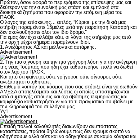
Πρώτον, όσον αφορά το περιεχόμενο της επίσκεψης μας και
δεύτερον για την συνολική μας στάση και εμπλοκή στα
διοικητικά ζητήματα που αφορούν την επόμενη μέρα του
ΠΑΟΚ.
Ο λόγος της επίσκεψης… απλός, “Κύριοι, με την δικιά μας
στήριξη παραμείνατε 15μελες μετά την παραίτηση Κατσαρή και
δεν ακολουθήσατε όλοι τον ίδιο δρόμο.”
Για εμάς δεν έχει αλλάξει κάτι, οι λόγοι της στήριξης μας από
την αρχή μέχρι σήμερα παραμένουν ίδιοι.
1. Ανεξάρτητος ΑΣ και μελλοντικά αυτάρκης,
Advertisement
2. Την πιο σίγουρη και την πιο γρήγορη λύση για την ανέγερση
της νέας Τούμπας που ήδη έχει καθυστερήσει πολύ να δωθεί
στον λαό του ΠΑΟΚ.
Και από ότι φαίνεται, ούτε γρήγοροι, ούτε σίγουροι, ούτε
ανεξάρτητοι σταθήκατε.
Επιθυμία λοιπόν του κόσμου που σας στήριξε είναι να δωθούν
ΑΜΕΣΑ αποτελέσματα και λύσεις οι οποίες υποστηρίζονται
από συμπαγής απόψεις και όχι αβάσιμες τεκμηριώσεις και
κομφούζιο καθυστερήσεων για το τι πραγματικά συμβαίνει με
την κληρονομιά του συλλόγου μας.
Υγ1
Advertisement
Επειδή πολλοί καλοθελητές διαιωνίζουν ανυπόστατες
καταστάσεις, πρώτοι δηλώνουμε πως δεν έχουμε σκοπό να
οδηγήσουμε αλλά ούτε και να οδηγηθούμε σε καμία κόντρα και