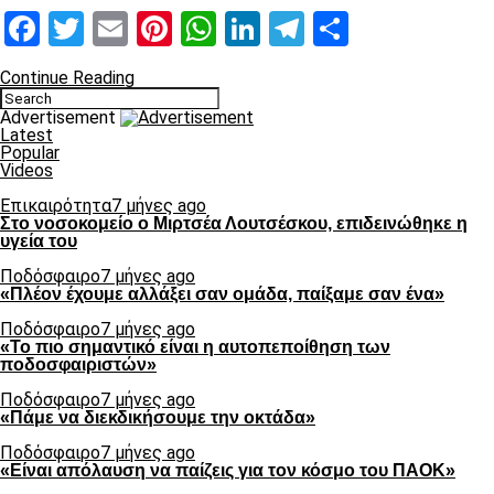
Facebook
Twitter
Email
Pinterest
WhatsApp
LinkedIn
Telegram
Μοιραστ
Continue Reading
Advertisement
Latest
Popular
Videos
Επικαιρότητα
7 μήνες ago
Στο νοσοκομείο ο Μιρτσέα Λουτσέσκου, επιδεινώθηκε η
υγεία του
Ποδόσφαιρο
7 μήνες ago
«Πλέον έχουμε αλλάξει σαν ομάδα, παίξαμε σαν ένα»
Ποδόσφαιρο
7 μήνες ago
«Το πιο σημαντικό είναι η αυτοπεποίθηση των
ποδοσφαιριστών»
Ποδόσφαιρο
7 μήνες ago
«Πάμε να διεκδικήσουμε την οκτάδα»
Ποδόσφαιρο
7 μήνες ago
«Είναι απόλαυση να παίζεις για τον κόσμο του ΠΑΟΚ»