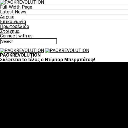
Full-Width Page
Latest News
Αρχική
Επικοινωνία
Πρωτοσέλιδο
Στοίχημα
Connect with us
PAOKREVOLUTION
Σκέφτεται το τέλος ο Ντίμιταρ Μπερμπάτοφ!
Ποδόσφαιρο
«Πλέον έχουμε αλλάξει σαν ομάδα, παίξαμε σαν ένα»
«Το πιο σημαντικό είναι η αυτοπεποίθηση των
ποδοσφαιριστών»
«Πάμε να διεκδικήσουμε την οκτάδα»
«Είναι απόλαυση να παίζεις για τον κόσμο του ΠΑΟΚ»
«Θα τα δώσουμε όλα κόντρα στη Λιόν για την οκτάδα»
Μπάσκετ