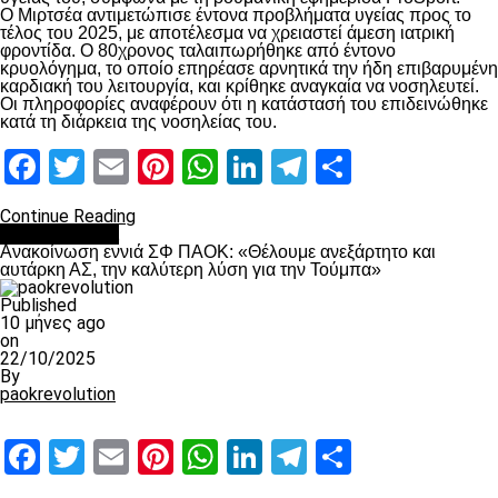
Ο Μιρτσέα αντιμετώπισε έντονα προβλήματα υγείας προς το
τέλος του 2025, με αποτέλεσμα να χρειαστεί άμεση ιατρική
φροντίδα. Ο 80χρονος ταλαιπωρήθηκε από έντονο
κρυολόγημα, το οποίο επηρέασε αρνητικά την ήδη επιβαρυμένη
καρδιακή του λειτουργία, και κρίθηκε αναγκαία να νοσηλευτεί.
Οι πληροφορίες αναφέρουν ότι η κατάστασή του επιδεινώθηκε
κατά τη διάρκεια της νοσηλείας του.
Facebook
Twitter
Email
Pinterest
WhatsApp
LinkedIn
Telegram
Μοιραστ
Continue Reading
Επικαιρότητα
Ανακοίνωση εννιά ΣΦ ΠΑΟΚ: «Θέλουμε ανεξάρτητο και
αυτάρκη ΑΣ, την καλύτερη λύση για την Τούμπα»
Published
10 μήνες ago
on
22/10/2025
By
paokrevolution
Facebook
Twitter
Email
Pinterest
WhatsApp
LinkedIn
Telegram
Μοιραστ