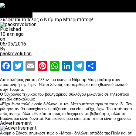
Στο OPEN τα προκριματικά, στη NOVA τα του πρωταθλήματος
Σαν σήμερα: Οταν “έφυγε” ο Λόραντ
Επικαιρότητα
Σκέφτεται το τέλος ο Ντίμιταρ Μπερμπάτοφ!
Published
10 έτη ago
on
05/05/2016
By
paokrevolution
Facebook
Twitter
Email
Pinterest
WhatsApp
LinkedIn
Telegram
Μοιραστ
Αποκαλύψεις για το μέλλον του έκανε ο Ντίμιταρ Μπερμπάτοφ στον
προπονητή της Πιρίν, Νάτσι Σένσοϊ, στο περιθώριο του χθεσινού φιλικού
στην Τούμπα.
Ο 58χρονος τεχνικός του βουλγαρικού συλλόγου μιλώντας σε τηλεοπτικό
κανάλι αποκάλυψε:
«Είχα έναν πολύ ωραίο διάλογο με τον Μπερμπάτοφ πριν το παιχνίδι. Τον
ρώτησα αν θα συνεχίσει να παίζει και μου είπε: «Όχι, όχι». Του απάντησα
πώς αν ειχε άλλη εθνικότητα ίσως το δεχόμουν με βεβαιότητα, αλλά οι
Βούλγαροι είναι δυνατοί. Και εκείνος μου είπε μετά, «Έτσι είναι ο χρόνος».
Advertisement
Ακόμη ο Σένσοϊ σημείωσε πώς ο «Μίτκο» δηλώνει οπαδός της Πιρίν και ότι