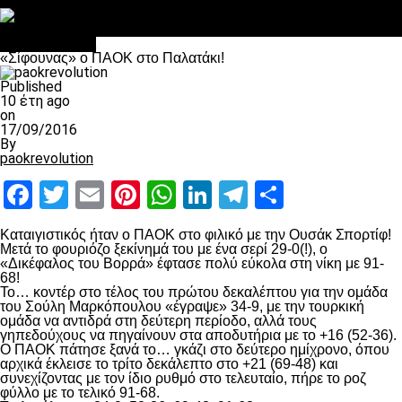
Στο OPEN τα προκριματικά, στη NOVA τα του πρωταθλήματος
Σαν σήμερα: Οταν “έφυγε” ο Λόραντ
Επικαιρότητα
«Σίφουνας» ο ΠΑΟΚ στο Παλατάκι!
Published
10 έτη ago
on
17/09/2016
By
paokrevolution
Facebook
Twitter
Email
Pinterest
WhatsApp
LinkedIn
Telegram
Μοιραστ
Καταιγιστικός ήταν ο ΠΑΟΚ στο φιλικό με την Ουσάκ Σπορτίφ!
Μετά το φουριόζο ξεκίνημά του με ένα σερί 29-0(!), ο
«Δικέφαλος του Βορρά» έφτασε πολύ εύκολα στη νίκη με 91-
68!
Το… κοντέρ στο τέλος του πρώτου δεκαλέπτου για την ομάδα
του Σούλη Μαρκόπουλου «έγραψε» 34-9, με την τουρκική
ομάδα να αντιδρά στη δεύτερη περίοδο, αλλά τους
γηπεδούχους να πηγαίνουν στα αποδυτήρια με το +16 (52-36).
Ο ΠΑΟΚ πάτησε ξανά το… γκάζι στο δεύτερο ημίχρονο, όπου
αρχικά έκλεισε το τρίτο δεκάλεπτο στο +21 (69-48) και
συνεχίζοντας με τον ίδιο ρυθμό στο τελευταίο, πήρε το ροζ
φύλλο με το τελικό 91-68.