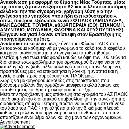
Ανακοίνωση με αφορμή το θέμα της Νέας Τούμπας, μέσω
της οποίας ζητούν ανεξάρτητο ΑΣ και μελλοντικά αυτάρκη,
αλλά και την πιο σίγουρη και γρήγορη λύση για την
ανέγερση του γηπέδου «που ήδη έχει καθυστερήσει»,
όπως τονίζουν, εξέδωσαν εννιά ΣΦ ΠΑΟΚ (ΑΜΠΑΛΑΕΑ,
ΜΑΚΕΔΟΝΕΣ, ΤΟΥΜΠΑ, #031# ΠΕΡΑΙΑ (ΕΟ), ΕΠΑΝΟΜΗ,
ΑΜΥΝΤΑΙΟ, ΜΟΥΔΑΝΙΑ, ΦΛΩΡΙΝΑ ΚΑΙ ΧΡΥΣΟΥΠΟΛΗΣ).
Εξηγούν και γιατί έκαναν επίσκεψη στον Ερασιτέχνη τις
προηγούμενες ημέρες.
Αναλυτικά το κείμενο:
«Ως Σύνδεσμοι Φίλων ΠΑΟΚ που
λειτουργούμε καθημερινά με γνώμωνα το καλό του Δικεφάλου
και μόνο, αισθανόμαστε την ανάγκη να τοποθετηθούμε
(ελπίζουμε για τελευταία φορά) καθώς εν όψη των 100 ετών τα
διοικητικά εσωπροβλήματα του οργανισμού δεν φαίνεται να
καταλαγιάζουν (κάθε άλλο μάλλον) παρά τις επανειλημμένες
προσπάθειες μας να επικρατήσει η λογική, η ενότητα και η
υγιείς σκέψη προς συμφέρουν του ΠΑΟΚ μας.
Χωρίς να μακρηγορούμε καθώς στις περιστάσεις που
βιώνουμε μάλλον δεν αρμόζουν μανιφέστα αλλά λακωνικές
τοποθετήσεις και δράση, αναφέρουμε τα εξής.
Μετά την προχθεσινή μας επίσκεψη στα γραφεία του ΑΣ ΠΑΟΚ,
την διακοπή του διοικητικού συμβουλίου και την συνέχιση της
διαδικασίας σήμερα Τέταρτη, πρέπει να δώσουμε στο σύνολο
του λαού του ΠΑΟΚ την αλήθεια από την δικιά μας πλευρά
καθώς το μέλλον του οργανισμού και οι άνθρωποι που τον
απαρτίζουν είναι θέμα όλων και όχι μόνο των οργανωμένων.
Advertisement