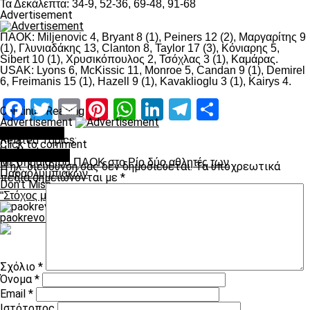
Τα Δεκάλεπτα: 34-9, 52-36, 69-48, 91-68
Advertisement
ΠΑΟΚ: Miljenovic 4, Bryant 8 (1), Peiners 12 (2), Μαργαρίτης 9
(1), Γλυνιαδάκης 13, Clanton 8, Taylor 17 (3), Κόνιαρης 5,
Sibert 10 (1), Χρυσικόπουλος 2, Τσόχλας 3 (1), Καμάρας.
USAK: Lyons 6, McKissic 11, Monroe 5, Candan 9 (1), Demirel
6, Freimanis 15 (1), Hazell 9 (1), Kavaklioglu 3 (1), Kairys 4.
Facebook
Twitter
Email
Pinterest
WhatsApp
LinkedIn
Telegram
Μοιραστ
Continue Reading
Advertisement
You may like
Related Topics:
Click to comment
Up Next
Leave a Reply
Με σημαία του ΠΑΟΚ στο Ρίο δύο αθλητές των
Η ηλ. διεύθυνση σας δεν δημοσιεύεται.
Τα υποχρεωτικά
Παραολυμπιακών
πεδία σημειώνονται με
*
Don't Miss
“Στόχος μας είναι να τερματίσουμε στις δύο πρώτες θέσεις”
paokrevolution
Σχόλιο
*
Όνομα
*
Email
*
Ιστότοπος