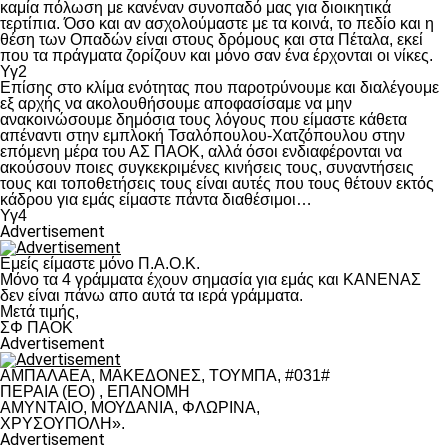
καμία πόλωση με κανέναν συνοπαδό μας για διοικητικά
τερτίπια. Όσο και αν ασχολούμαστε με τα κοινά, το πεδίο και η
θέση των Οπαδών είναι στους δρόμους και στα Πέταλα, εκεί
που τα πράγματα ζορίζουν και μόνο σαν ένα έρχονται οι νίκες.
Υγ2
Επίσης στο κλίμα ενότητας που παροτρύνουμε και διαλέγουμε
εξ αρχής να ακολουθήσουμε αποφασίσαμε να μην
ανακοινώσουμε δημόσια τους λόγους που είμαστε κάθετα
απέναντι στην εμπλοκή Τσαλόπουλου-Χατζόπουλου στην
επόμενη μέρα του ΑΣ ΠΑΟΚ, αλλά όσοι ενδιαφέρονται να
ακούσουν ποιες συγκεκριμένες κινήσεις τους, συναντήσεις
τους και τοποθετήσεις τους είναι αυτές που τους θέτουν εκτός
κάδρου για εμάς είμαστε πάντα διαθέσιμοι…
Υγ4
Advertisement
Εμείς είμαστε μόνο Π.Α.Ο.Κ.
Μόνο τα 4 γράμματα έχουν σημασία για εμάς και ΚΑΝΕΝΑΣ
δεν είναι πάνω απο αυτά τα ιερά γράμματα.
Μετά τιμής,
ΣΦ ΠΑΟΚ
Advertisement
ΑΜΠΑΛΑΕΑ, ΜΑΚΕΔΟΝΕΣ, ΤΟΥΜΠΑ, #031#
ΠΕΡΑΙΑ (ΕΟ) , ΕΠΑΝΟΜΗ
ΑΜΥΝΤΑΙΟ, ΜΟΥΔΑΝΙΑ, ΦΛΩΡΙΝΑ,
ΧΡΥΣΟΥΠΟΛΗ».
Advertisement