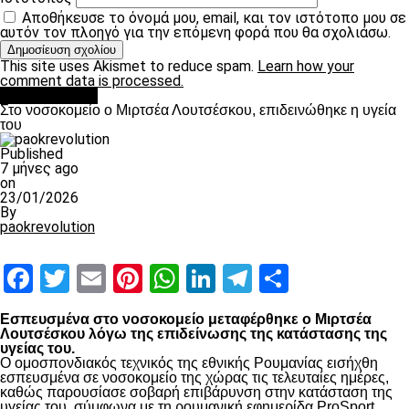
Αποθήκευσε το όνομά μου, email, και τον ιστότοπο μου σε
αυτόν τον πλοηγό για την επόμενη φορά που θα σχολιάσω.
This site uses Akismet to reduce spam.
Learn how your
comment data is processed.
Επικαιρότητα
Στο νοσοκομείο ο Μιρτσέα Λουτσέσκου, επιδεινώθηκε η υγεία
του
Published
7 μήνες ago
on
23/01/2026
By
paokrevolution
Facebook
Twitter
Email
Pinterest
WhatsApp
LinkedIn
Telegram
Μοιραστ
Εσπευσμένα στο νοσοκομείο μεταφέρθηκε ο Μιρτσέα
Λουτσέσκου λόγω της επιδείνωσης της κατάστασης της
υγείας του.
Ο ομοσπονδιακός τεχνικός της εθνικής Ρουμανίας εισήχθη
εσπευσμένα σε νοσοκομείο της χώρας τις τελευταίες ημέρες,
καθώς παρουσίασε σοβαρή επιβάρυνση στην κατάσταση της
υγείας του, σύμφωνα με τη ρουμανική εφημερίδα ProSport.