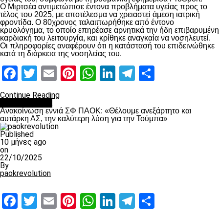
Ο Μιρτσέα αντιμετώπισε έντονα προβλήματα υγείας προς το
τέλος του 2025, με αποτέλεσμα να χρειαστεί άμεση ιατρική
φροντίδα. Ο 80χρονος ταλαιπωρήθηκε από έντονο
κρυολόγημα, το οποίο επηρέασε αρνητικά την ήδη επιβαρυμένη
καρδιακή του λειτουργία, και κρίθηκε αναγκαία να νοσηλευτεί.
Οι πληροφορίες αναφέρουν ότι η κατάστασή του επιδεινώθηκε
κατά τη διάρκεια της νοσηλείας του.
Facebook
Twitter
Email
Pinterest
WhatsApp
LinkedIn
Telegram
Μοιραστ
Continue Reading
Επικαιρότητα
Ανακοίνωση εννιά ΣΦ ΠΑΟΚ: «Θέλουμε ανεξάρτητο και
αυτάρκη ΑΣ, την καλύτερη λύση για την Τούμπα»
Published
10 μήνες ago
on
22/10/2025
By
paokrevolution
Facebook
Twitter
Email
Pinterest
WhatsApp
LinkedIn
Telegram
Μοιραστ