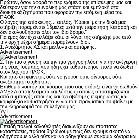
Πρώτον, όσον αφορά το περιεχόμενο της επίσκεψης μας και
δεύτερον για την συνολική μας στάση και εμπλοκή στα
διοικητικά ζητήματα που αφορούν την επόμενη μέρα του
ΠΑΟΚ.
Ο λόγος της επίσκεψης… απλός, “Κύριοι, με την δικιά μας
στήριξη παραμείνατε 15μελες μετά την παραίτηση Κατσαρή και
δεν ακολουθήσατε όλοι τον ίδιο δρόμο.”
Για εμάς δεν έχει αλλάξει κάτι, οι λόγοι της στήριξης μας από
την αρχή μέχρι σήμερα παραμένουν ίδιοι.
1. Ανεξάρτητος ΑΣ και μελλοντικά αυτάρκης,
Advertisement
2. Την πιο σίγουρη και την πιο γρήγορη λύση για την ανέγερση
της νέας Τούμπας που ήδη έχει καθυστερήσει πολύ να δωθεί
στον λαό του ΠΑΟΚ.
Και από ότι φαίνεται, ούτε γρήγοροι, ούτε σίγουροι, ούτε
ανεξάρτητοι σταθήκατε.
Επιθυμία λοιπόν του κόσμου που σας στήριξε είναι να δωθούν
ΑΜΕΣΑ αποτελέσματα και λύσεις οι οποίες υποστηρίζονται
από συμπαγής απόψεις και όχι αβάσιμες τεκμηριώσεις και
κομφούζιο καθυστερήσεων για το τι πραγματικά συμβαίνει με
την κληρονομιά του συλλόγου μας.
Υγ1
Advertisement
Επειδή πολλοί καλοθελητές διαιωνίζουν ανυπόστατες
καταστάσεις, πρώτοι δηλώνουμε πως δεν έχουμε σκοπό να
οδηγήσουμε αλλά ούτε και να οδηγηθούμε σε καμία κόντρα και