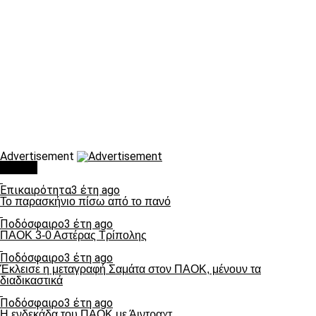
Advertisement
Τάσεις
Επικαιρότητα
3 έτη ago
Το παρασκήνιο πίσω από το πανό
Ποδόσφαιρο
3 έτη ago
ΠΑΟΚ 3-0 Αστέρας Τρίπολης
Ποδόσφαιρο
3 έτη ago
Έκλεισε η μεταγραφή Σαμάτα στον ΠΑΟΚ, μένουν τα
διαδικαστικά
Ποδόσφαιρο
3 έτη ago
Η ενδεκάδα του ΠΑΟΚ με Άιντραχτ