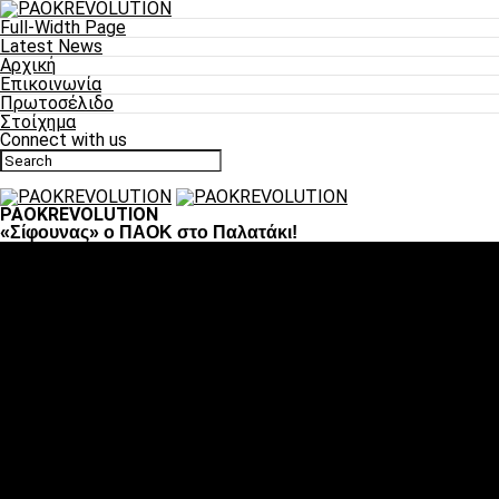
Full-Width Page
Latest News
Αρχική
Επικοινωνία
Πρωτοσέλιδο
Στοίχημα
Connect with us
PAOKREVOLUTION
«Σίφουνας» ο ΠΑΟΚ στο Παλατάκι!
Ποδόσφαιρο
«Πλέον έχουμε αλλάξει σαν ομάδα, παίξαμε σαν ένα»
«Το πιο σημαντικό είναι η αυτοπεποίθηση των
ποδοσφαιριστών»
«Πάμε να διεκδικήσουμε την οκτάδα»
«Είναι απόλαυση να παίζεις για τον κόσμο του ΠΑΟΚ»
«Θα τα δώσουμε όλα κόντρα στη Λιόν για την οκτάδα»
Μπάσκετ