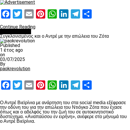
Facebook
Twitter
Email
Pinterest
WhatsApp
LinkedIn
Telegram
Μοιραστ
Continue Reading
Επικαιρότητα
Συγκλονισμένος και ο Αντρέ με την απώλεια του Ζότα
Published
1 έτος ago
on
03/07/2025
By
paokrevolution
Facebook
Twitter
Email
Pinterest
WhatsApp
LinkedIn
Telegram
Μοιραστ
Ο Αντρέ Βιεϊρίνια με ανάρτηση του στα social media εξέφρασε
την οδύνη του για την απώλεια του Ντιόγκο Ζότα που έχασε
όπως και ο αδελφός του την ζωή του σε αυτοκινητιστικό
δυστύχημα. «Αναπαύσου εν ειρήνη», ανέφερε στο μήνυμά του
ο Αντρέ Βιεϊρίνια.