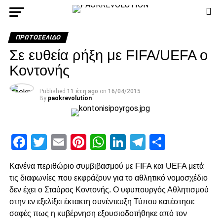
ΠΡΩΤΟΣΈΛΙΔΟ
Σε ευθεία ρήξη με FIFA/UEFA ο
Κοντονής
Published
11 έτη ago
on
16/04/2015
By
paokrevolution
Facebook
Twitter
Email
Pinterest
WhatsApp
LinkedIn
Telegram
Μοιρασ
Κανένα περιθώριο συμβιβασμού με FIFA και UEFA μετά
τις διαφωνίες που εκφράζουν για το αθλητικό νομοσχέδιο
δεν έχει ο Σταύρος Κοντονής. Ο υφυπουργός Αθλητισμού
στην εν εξελίξει έκτακτη συνέντευξη Τύπου κατέστησε
σαφές πως η κυβέρνηση εξουσιοδοτήθηκε από τον