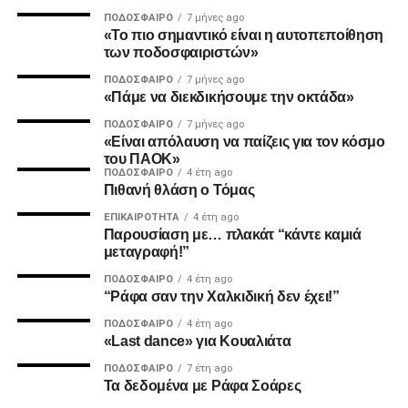
ΠΟΔΌΣΦΑΙΡΟ
7 μήνες ago
MVP
RELATED TOPICS:
«Το πιο σημαντικό είναι η αυτοπεποίθηση
των ποδοσφαιριστών»
UP NEXT
Ο Καμαρά έκρινε ακόμη ένα ματς του ΠΑΟΚ τη φετινή
Από αύριο στο TAXIS οι αιτήσεις για τα χρέη!
ΠΟΔΌΣΦΑΙΡΟ
7 μήνες ago
σεζόν με κεφαλιά, μετά τα σημαντικά γκολ του κόντρα σε
«Πάμε να διεκδικήσουμε την οκτάδα»
DON'T MISS
Ατρόμητο και Λεβαδειακό.
ΠΟΔΌΣΦΑΙΡΟ
7 μήνες ago
Όλα για όλα στην Κυψέλη
«Είναι απόλαυση να παίζεις για τον κόσμο
ΔΙΑΙΤΗΣΙΑ
του ΠΑΟΚ»
ΠΟΔΌΣΦΑΙΡΟ
4 έτη ago
Πιθανή θλάση ο Τόμας
paokrevolution
Ο Τσακαλίδης δεν ήρθε αντιμέτωπος με κάποια δύσκολη
φάση. Καταλόγισε στο 21’ χωρίς δεύτερη σκέψη το
ΕΠΙΚΑΙΡΌΤΗΤΑ
4 έτη ago
Παρουσίαση με… πλακάτ “κάντε καμιά
πέναλτι υπέρ του Παναιτωλικού για μαρκάρισμα του
μεταγραφή!”
Μιχαηλίδη και έβγαλε συνολικά από το τσεπάκι του επτά
ΠΟΔΌΣΦΑΙΡΟ
4 έτη ago
κίτρινες.
“Ράφα σαν την Χαλκιδική δεν έχει!”
ΠΟΔΌΣΦΑΙΡΟ
4 έτη ago
«Last dance» για Κουαλιάτα
ADVERTISEMENT
ΠΟΔΌΣΦΑΙΡΟ
7 έτη ago
Τα δεδομένα με Ράφα Σοάρες