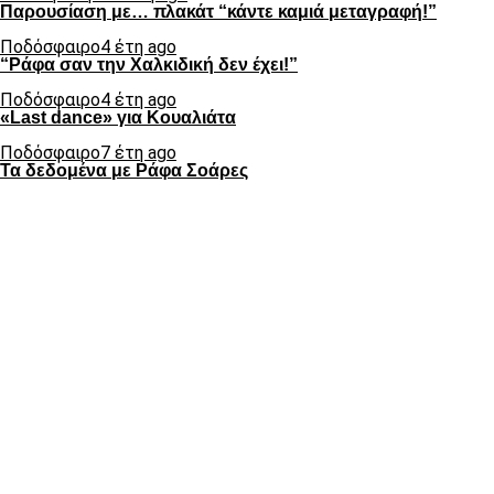
Παρουσίαση με… πλακάτ “κάντε καμιά μεταγραφή!”
Ποδόσφαιρο
4 έτη ago
“Ράφα σαν την Χαλκιδική δεν έχει!”
Ποδόσφαιρο
4 έτη ago
«Last dance» για Κουαλιάτα
Ποδόσφαιρο
7 έτη ago
Τα δεδομένα με Ράφα Σοάρες