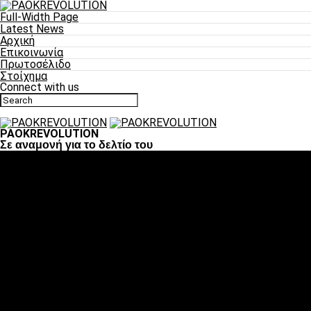
Full-Width Page
Latest News
Αρχική
Επικοινωνία
Πρωτοσέλιδο
Στοίχημα
Connect with us
PAOKREVOLUTION
Σε αναμονή για το δελτίο του
Ποδόσφαιρο
«Πλέον έχουμε αλλάξει σαν ομάδα, παίξαμε σαν ένα»
«Το πιο σημαντικό είναι η αυτοπεποίθηση των
ποδοσφαιριστών»
«Πάμε να διεκδικήσουμε την οκτάδα»
«Είναι απόλαυση να παίζεις για τον κόσμο του ΠΑΟΚ»
«Θα τα δώσουμε όλα κόντρα στη Λιόν για την οκτάδα»
Μπάσκετ