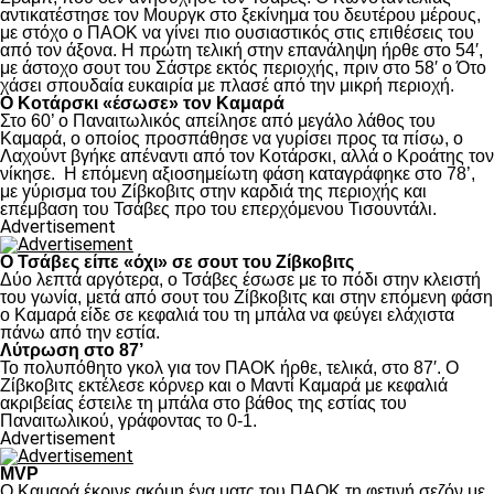
αντικατέστησε τον Μουργκ στο ξεκίνημα του δευτέρου μέρους,
με στόχο ο ΠΑΟΚ να γίνει πιο ουσιαστικός στις επιθέσεις του
από τον άξονα. Η πρώτη τελική στην επανάληψη ήρθε στο 54′,
με άστοχο σουτ του Σάστρε εκτός περιοχής, πριν στο 58′ ο Ότο
χάσει σπουδαία ευκαιρία με πλασέ από την μικρή περιοχή.
Ο Κοτάρσκι «έσωσε» τον Καμαρά
Στο 60’ ο Παναιτωλικός απείλησε από μεγάλο λάθος του
Καμαρά, ο οποίος προσπάθησε να γυρίσει προς τα πίσω, ο
Λαχούντ βγήκε απέναντι από τον Κοτάρσκι, αλλά ο Κροάτης τον
νίκησε. Η επόμενη αξιοσημείωτη φάση καταγράφηκε στο 78’,
με γύρισμα του Ζίβκοβιτς στην καρδιά της περιοχής και
επέμβαση του Τσάβες προ του επερχόμενου Τισουντάλι.
Advertisement
Ο Τσάβες είπε «όχι» σε σουτ του Ζίβκοβιτς
Δύο λεπτά αργότερα, ο Τσάβες έσωσε με το πόδι στην κλειστή
του γωνία, μετά από σουτ του Ζίβκοβιτς και στην επόμενη φάση
ο Καμαρά είδε σε κεφαλιά του τη μπάλα να φεύγει ελάχιστα
πάνω από την εστία.
Λύτρωση στο 87’
Το πολυπόθητο γκολ για τον ΠΑΟΚ ήρθε, τελικά, στο 87′. Ο
Ζίβκοβιτς εκτέλεσε κόρνερ και ο Μαντί Καμαρά με κεφαλιά
ακριβείας έστειλε τη μπάλα στο βάθος της εστίας του
Παναιτωλικού, γράφοντας το 0-1.
Advertisement
MVP
Ο Καμαρά έκρινε ακόμη ένα ματς του ΠΑΟΚ τη φετινή σεζόν με