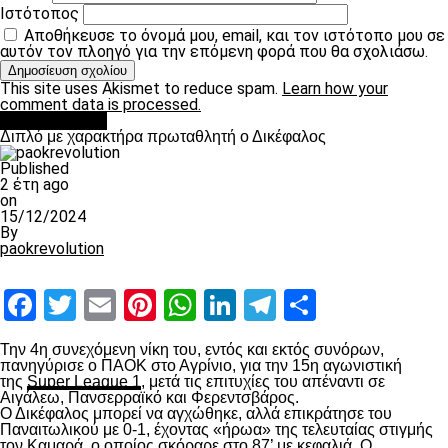
Ιστότοπος
Αποθήκευσε το όνομά μου, email, και τον ιστότοπο μου σε
αυτόν τον πλοηγό για την επόμενη φορά που θα σχολιάσω.
This site uses Akismet to reduce spam.
Learn how your
comment data is processed.
πρωτοσέλιδο
Διπλό με χαρακτήρα πρωταθλητή ο Δικέφαλος
Published
2 έτη ago
on
15/12/2024
By
paokrevolution
Facebook
Twitter
Email
Pinterest
WhatsApp
LinkedIn
Telegram
Μοιραστ
Την 4
η
συνεχόμενη νίκη του, εντός και εκτός συνόρων,
πανηγύρισε ο ΠΑΟΚ στο Αγρίνιο, για την 15
η
αγωνιστική
της
Super League 1
, μετά τις επιτυχίες του απέναντι σε
Αιγάλεω, Πανσερραϊκό και Φερεντσβάρος.
Ο Δικέφαλος μπορεί να αγχώθηκε, αλλά επικράτησε του
Παναιτωλικού με 0-1, έχοντας «ήρωα» της τελευταίας στιγμής
τον Καμαρά, ο οποίος σκόραρε στο 87’ με κεφαλιά. Ο