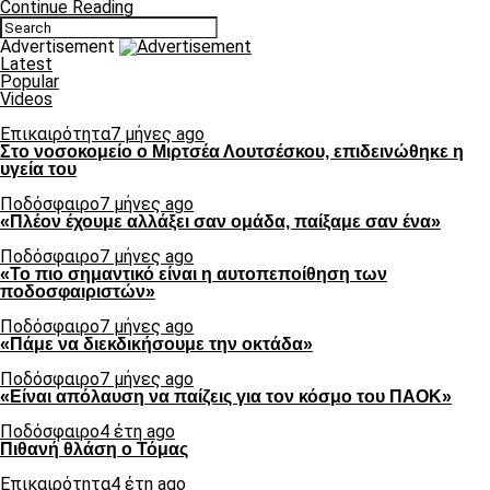
Continue Reading
Advertisement
Latest
Popular
Videos
Επικαιρότητα
7 μήνες ago
Στο νοσοκομείο ο Μιρτσέα Λουτσέσκου, επιδεινώθηκε η
υγεία του
Ποδόσφαιρο
7 μήνες ago
«Πλέον έχουμε αλλάξει σαν ομάδα, παίξαμε σαν ένα»
Ποδόσφαιρο
7 μήνες ago
«Το πιο σημαντικό είναι η αυτοπεποίθηση των
ποδοσφαιριστών»
Ποδόσφαιρο
7 μήνες ago
«Πάμε να διεκδικήσουμε την οκτάδα»
Ποδόσφαιρο
7 μήνες ago
«Είναι απόλαυση να παίζεις για τον κόσμο του ΠΑΟΚ»
Ποδόσφαιρο
4 έτη ago
Πιθανή θλάση ο Τόμας
Επικαιρότητα
4 έτη ago