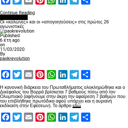
Facebook
Twitter
Email
Pinterest
WhatsApp
LinkedIn
Telegram
Μοιραστ
Continue Reading
Ποδόσφαιρο
Οι «κολώνες» και οι «απογοητεύσεις» στις πρώτες 26
αγωνιστικές
Published
6 έτη ago
on
11/03/2020
By
paokrevolution
Facebook
Twitter
Email
Pinterest
WhatsApp
LinkedIn
Telegram
Μοιραστ
Η κανονική διάρκεια του Πρωταθλήματος ολοκληρώθηκε και ο
Δικέφαλος του Βορρά βρίσκεται 7 βαθμούς πίσω από τον
Ολυμπιακό (αφήνουμε στην άκρη την αφαίρεση 7 βαθμών που
του επιβλήθηκε πρωτόδικα αφού υπάρχει και η αυριανή
εκδίκαση στην Εφέσεων). Το άρθρο
εδώ
Facebook
Twitter
Email
Pinterest
WhatsApp
LinkedIn
Telegram
Μοιραστ