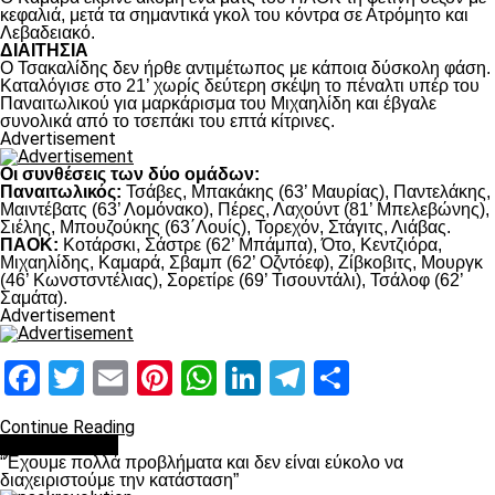
κεφαλιά, μετά τα σημαντικά γκολ του κόντρα σε Ατρόμητο και
Λεβαδειακό.
ΔΙΑΙΤΗΣΙΑ
Ο Τσακαλίδης δεν ήρθε αντιμέτωπος με κάποια δύσκολη φάση.
Καταλόγισε στο 21’ χωρίς δεύτερη σκέψη το πέναλτι υπέρ του
Παναιτωλικού για μαρκάρισμα του Μιχαηλίδη και έβγαλε
συνολικά από το τσεπάκι του επτά κίτρινες.
Advertisement
Οι συνθέσεις των δύο ομάδων:
Παναιτωλικός:
Τσάβες, Μπακάκης (63’ Μαυρίας), Παντελάκης,
Μαιντέβατς (63’ Λομόνακο), Πέρες, Λαχούντ (81’ Μπελεβώνης),
Σιέλης, Μπουζούκης (63΄Λουίς), Τορεχόν, Στάγιτς, Λιάβας.
ΠΑΟΚ:
Κοτάρσκι, Σάστρε (62’ Μπάμπα), Ότο, Κεντζιόρα,
Μιχαηλίδης, Καμαρά, Σβαμπ (62’ Οζντόεφ), Ζίβκοβιτς, Μουργκ
(46’ Κωνστσντέλιας), Σορετίρε (69’ Τισουντάλι), Τσάλοφ (62’
Σαμάτα).
Advertisement
Facebook
Twitter
Email
Pinterest
WhatsApp
LinkedIn
Telegram
Μοιραστ
Continue Reading
πρωτοσέλιδο
“Έχουμε πολλά προβλήματα και δεν είναι εύκολο να
διαχειριστούμε την κατάσταση”