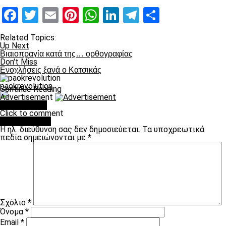
Facebook
Twitter
Email
Pinterest
WhatsApp
LinkedIn
Telegram
Μοιραστ
Related Topics:
Up Next
Βιαιοπραγία κατά της… ορθογραφίας
Don't Miss
Ενοχλήσεις ξανά ο Κατσικάς
paokrevolution
Continue Reading
Advertisement
You may like
Click to comment
Leave a Reply
Η ηλ. διεύθυνση σας δεν δημοσιεύεται.
Τα υποχρεωτικά
πεδία σημειώνονται με
*
Σχόλιο
*
Όνομα
*
Email
*