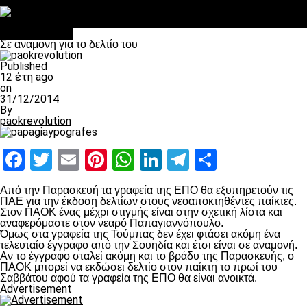
Στο OPEN τα προκριματικά, στη NOVA τα του πρωταθλήματος
Σαν σήμερα: Οταν “έφυγε” ο Λόραντ
πρωτοσέλιδο
Σε αναμονή για το δελτίο του
Published
12 έτη ago
on
31/12/2014
By
paokrevolution
Facebook
Twitter
Email
Pinterest
WhatsApp
LinkedIn
Telegram
Μοιραστ
Από την Παρασκευή τα γραφεία της ΕΠΟ θα εξυπηρετούν τις
ΠΑΕ για την έκδοση δελτίων στους νεοαποκτηθέντες παίκτες.
Στον ΠΑΟΚ ένας μέχρι στιγμής είναι στην σχετική λίστα και
αναφερόμαστε στον νεαρό Παπαγιαννόπουλο.
Όμως στα γραφεία της Τούμπας δεν έχει φτάσει ακόμη ένα
τελευταίο έγγραφο από την Σουηδία και έτσι είναι σε αναμονή.
Αν το έγγραφο σταλεί ακόμη και το βράδυ της Παρασκευής, ο
ΠΑΟΚ μπορεί να εκδώσει δελτίο στον παίκτη το πρωί του
Σαββάτου αφού τα γραφεία της ΕΠΟ θα είναι ανοικτά.
Advertisement