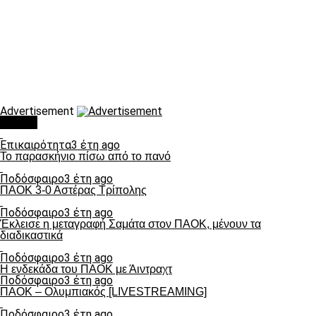
Advertisement
Τάσεις
Επικαιρότητα
3 έτη ago
Το παρασκήνιο πίσω από το πανό
Ποδόσφαιρο
3 έτη ago
ΠΑΟΚ 3-0 Αστέρας Τρίπολης
Ποδόσφαιρο
3 έτη ago
Έκλεισε η μεταγραφή Σαμάτα στον ΠΑΟΚ, μένουν τα
διαδικαστικά
Ποδόσφαιρο
3 έτη ago
Η ενδεκάδα του ΠΑΟΚ με Άιντραχτ
Ποδόσφαιρο
3 έτη ago
ΠΑΟΚ – Ολυμπιακός [LIVESTREAMING]
Ποδόσφαιρο
3 έτη ago