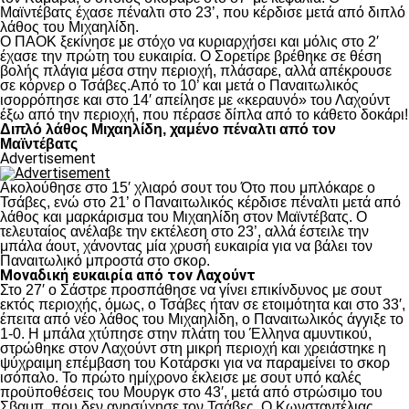
Μαϊντέβατς έχασε πέναλτι στο 23’, που κέρδισε μετά από διπλό
λάθος του Μιχαηλίδη.
Ο ΠΑΟΚ ξεκίνησε με στόχο να κυριαρχήσει και μόλις στο 2′
έχασε την πρώτη του ευκαιρία. Ο Σορετίρε βρέθηκε σε θέση
βολής πλάγια μέσα στην περιοχή, πλάσαρε, αλλά απέκρουσε
σε κόρνερ ο Τσάβες.Από το 10’ και μετά ο Παναιτωλικός
ισορρόπησε και στο 14′ απείλησε με «κεραυνό» του Λαχούντ
έξω από την περιοχή, που πέρασε δίπλα από το κάθετο δοκάρι!
Διπλό λάθος Μιχαηλίδη, χαμένο πέναλτι από τον
Μαϊντέβατς
Advertisement
Ακολούθησε στο 15′ χλιαρό σουτ του Ότο που μπλόκαρε ο
Τσάβες, ενώ στο 21’ ο Παναιτωλικός κέρδισε πέναλτι μετά από
λάθος και μαρκάρισμα του Μιχαηλίδη στον Μαϊντέβατς. Ο
τελευταίος ανέλαβε την εκτέλεση στο 23’, αλλά έστειλε την
μπάλα άουτ, χάνοντας μία χρυσή ευκαιρία για να βάλει τον
Παναιτωλικό μπροστά στο σκορ.
Μοναδική ευκαιρία από τον Λαχούντ
Στο 27′ ο Σάστρε προσπάθησε να γίνει επικίνδυνος με σουτ
εκτός περιοχής, όμως, ο Τσάβες ήταν σε ετοιμότητα και στο 33′,
έπειτα από νέο λάθος του Μιχαηλίδη, ο Παναιτωλικός άγγιξε το
1-0. Η μπάλα χτύπησε στην πλάτη του Έλληνα αμυντικού,
στρώθηκε στον Λαχούντ στη μικρή περιοχή και χρειάστηκε η
ψύχραιμη επέμβαση του Κοτάρσκι για να παραμείνει το σκορ
ισόπαλο. Το πρώτο ημίχρονο έκλεισε με σουτ υπό καλές
προϋποθέσεις του Μουργκ στο 43′, μετά από στρώσιμο του
Σβαμπ, που δεν ανησύχησε τον Τσάβες. Ο Κωνσταντέλιας