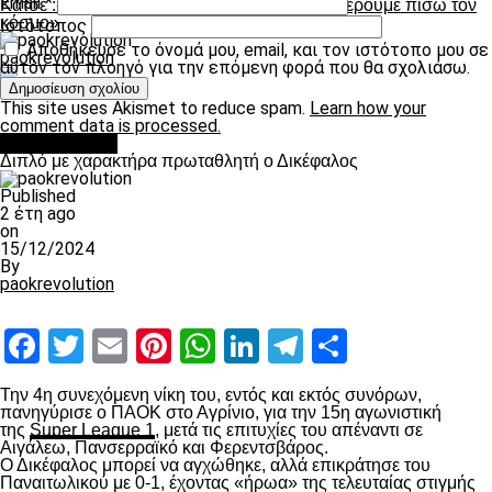
Email
*
Κάτσε :«Εμείς διώξαμε τον κόσμο, εμείς να φέρουμε πίσω τον
κόσμο»
Ιστότοπος
Αποθήκευσε το όνομά μου, email, και τον ιστότοπο μου σε
paokrevolution
αυτόν τον πλοηγό για την επόμενη φορά που θα σχολιάσω.
This site uses Akismet to reduce spam.
Learn how your
comment data is processed.
πρωτοσέλιδο
Διπλό με χαρακτήρα πρωταθλητή ο Δικέφαλος
Published
2 έτη ago
on
15/12/2024
By
paokrevolution
Facebook
Twitter
Email
Pinterest
WhatsApp
LinkedIn
Telegram
Μοιραστ
Την 4
η
συνεχόμενη νίκη του, εντός και εκτός συνόρων,
πανηγύρισε ο ΠΑΟΚ στο Αγρίνιο, για την 15
η
αγωνιστική
της
Super League 1
, μετά τις επιτυχίες του απέναντι σε
Αιγάλεω, Πανσερραϊκό και Φερεντσβάρος.
Ο Δικέφαλος μπορεί να αγχώθηκε, αλλά επικράτησε του
Παναιτωλικού με 0-1, έχοντας «ήρωα» της τελευταίας στιγμής