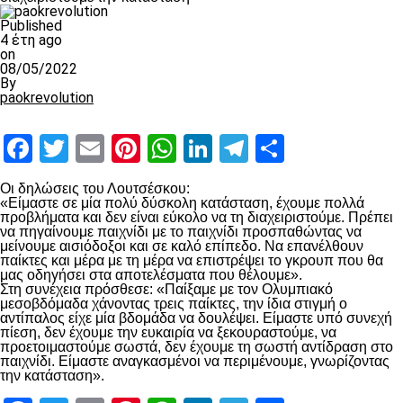
Published
4 έτη ago
on
08/05/2022
By
paokrevolution
Facebook
Twitter
Email
Pinterest
WhatsApp
LinkedIn
Telegram
Μοιραστ
Οι δηλώσεις του Λουτσέσκου:
«Είμαστε σε μία πολύ δύσκολη κατάσταση, έχουμε πολλά
προβλήματα και δεν είναι εύκολο να τη διαχειριστούμε. Πρέπει
να πηγαίνουμε παιχνίδι με το παιχνίδι προσπαθώντας να
μείνουμε αισιόδοξοι και σε καλό επίπεδο. Να επανέλθουν
παίκτες και μέρα με τη μέρα να επιστρέψει το γκρουπ που θα
μας οδηγήσει στα αποτελέσματα που θέλουμε».
Στη συνέχεια πρόσθεσε: «Παίξαμε με τον Ολυμπιακό
μεσοβδόμαδα χάνοντας τρεις παίκτες, την ίδια στιγμή ο
αντίπαλος είχε μία βδομάδα να δουλέψει. Είμαστε υπό συνεχή
πίεση, δεν έχουμε την ευκαιρία να ξεκουραστούμε, να
προετοιμαστούμε σωστά, δεν έχουμε τη σωστή αντίδραση στο
παιχνίδι. Είμαστε αναγκασμένοι να περιμένουμε, γνωρίζοντας
την κατάσταση».