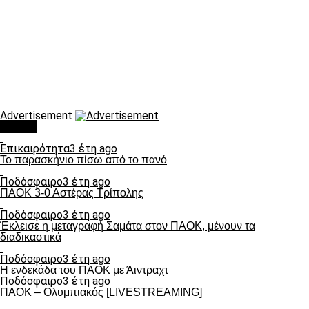
Advertisement
Τάσεις
Επικαιρότητα
3 έτη ago
Το παρασκήνιο πίσω από το πανό
Ποδόσφαιρο
3 έτη ago
ΠΑΟΚ 3-0 Αστέρας Τρίπολης
Ποδόσφαιρο
3 έτη ago
Έκλεισε η μεταγραφή Σαμάτα στον ΠΑΟΚ, μένουν τα
διαδικαστικά
Ποδόσφαιρο
3 έτη ago
Η ενδεκάδα του ΠΑΟΚ με Άιντραχτ
Ποδόσφαιρο
3 έτη ago
ΠΑΟΚ – Ολυμπιακός [LIVESTREAMING]