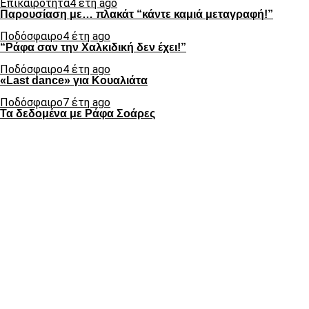
Επικαιρότητα
4 έτη ago
Παρουσίαση με… πλακάτ “κάντε καμιά μεταγραφή!”
Ποδόσφαιρο
4 έτη ago
“Ράφα σαν την Χαλκιδική δεν έχει!”
Ποδόσφαιρο
4 έτη ago
«Last dance» για Κουαλιάτα
Ποδόσφαιρο
7 έτη ago
Τα δεδομένα με Ράφα Σοάρες