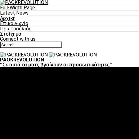
Full-Width Page
Latest News
Αρχική
Επικοινωνία
Πρωτοσέλιδο
Στοίχημα
Connect with us
PAOKREVOLUTION
“Σε αυτά τα ματς βγαίνουν οι προσωπικότητες”
Ποδόσφαιρο
«Πλέον έχουμε αλλάξει σαν ομάδα, παίξαμε σαν ένα»
«Το πιο σημαντικό είναι η αυτοπεποίθηση των
ποδοσφαιριστών»
«Πάμε να διεκδικήσουμε την οκτάδα»
«Είναι απόλαυση να παίζεις για τον κόσμο του ΠΑΟΚ»
«Θα τα δώσουμε όλα κόντρα στη Λιόν για την οκτάδα»
Μπάσκετ