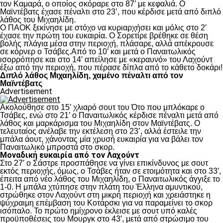
τον Καμαρά, ο οποίος σκόραρε στο 87’ με κεφαλιά. Ο
Μαϊντέβατς έχασε πέναλτι στο 23’, που κέρδισε μετά από διπλό
λάθος του Μιχαηλίδη.
Ο ΠΑΟΚ ξεκίνησε με στόχο να κυριαρχήσει και μόλις στο 2′
έχασε την πρώτη του ευκαιρία. Ο Σορετίρε βρέθηκε σε θέση
βολής πλάγια μέσα στην περιοχή, πλάσαρε, αλλά απέκρουσε
σε κόρνερ ο Τσάβες.Από το 10’ και μετά ο Παναιτωλικός
ισορρόπησε και στο 14′ απείλησε με «κεραυνό» του Λαχούντ
έξω από την περιοχή, που πέρασε δίπλα από το κάθετο δοκάρι!
Διπλό λάθος Μιχαηλίδη, χαμένο πέναλτι από τον
Μαϊντέβατς
Advertisement
Ακολούθησε στο 15′ χλιαρό σουτ του Ότο που μπλόκαρε ο
Τσάβες, ενώ στο 21’ ο Παναιτωλικός κέρδισε πέναλτι μετά από
λάθος και μαρκάρισμα του Μιχαηλίδη στον Μαϊντέβατς. Ο
τελευταίος ανέλαβε την εκτέλεση στο 23’, αλλά έστειλε την
μπάλα άουτ, χάνοντας μία χρυσή ευκαιρία για να βάλει τον
Παναιτωλικό μπροστά στο σκορ.
Μοναδική ευκαιρία από τον Λαχούντ
Στο 27′ ο Σάστρε προσπάθησε να γίνει επικίνδυνος με σουτ
εκτός περιοχής, όμως, ο Τσάβες ήταν σε ετοιμότητα και στο 33′,
έπειτα από νέο λάθος του Μιχαηλίδη, ο Παναιτωλικός άγγιξε το
1-0. Η μπάλα χτύπησε στην πλάτη του Έλληνα αμυντικού,
στρώθηκε στον Λαχούντ στη μικρή περιοχή και χρειάστηκε η
ψύχραιμη επέμβαση του Κοτάρσκι για να παραμείνει το σκορ
ισόπαλο. Το πρώτο ημίχρονο έκλεισε με σουτ υπό καλές
προϋποθέσεις του Μουργκ στο 43′, μετά από στρώσιμο του