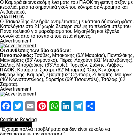
Ο Καμαρά έκρινε ακόμη ένα ματς του ΠΑΟΚ τη φετινή σεζόν με
κεφαλιά, μετά τα σημαντικά γκολ του κόντρα σε Ατρόμητο και
Λεβαδειακό.
ΔΙΑΙΤΗΣΙΑ
Ο Τσακαλίδης δεν ήρθε αντιμέτωπος με κάποια δύσκολη φάση.
Καταλόγισε στο 21’ χωρίς δεύτερη σκέψη το πέναλτι υπέρ του
Παναιτωλικού για μαρκάρισμα του Μιχαηλίδη και έβγαλε
συνολικά από το τσεπάκι του επτά κίτρινες.
Advertisement
Οι συνθέσεις των δύο ομάδων:
Παναιτωλικός:
Τσάβες, Μπακάκης (63’ Μαυρίας), Παντελάκης,
Μαιντέβατς (63’ Λομόνακο), Πέρες, Λαχούντ (81’ Μπελεβώνης),
Σιέλης, Μπουζούκης (63΄Λουίς), Τορεχόν, Στάγιτς, Λιάβας.
ΠΑΟΚ:
Κοτάρσκι, Σάστρε (62’ Μπάμπα), Ότο, Κεντζιόρα,
Μιχαηλίδης, Καμαρά, Σβαμπ (62’ Οζντόεφ), Ζίβκοβιτς, Μουργκ
(46’ Κωνστσντέλιας), Σορετίρε (69’ Τισουντάλι), Τσάλοφ (62’
Σαμάτα).
Advertisement
Facebook
Twitter
Email
Pinterest
WhatsApp
LinkedIn
Telegram
Μοιραστ
Continue Reading
πρωτοσέλιδο
“Έχουμε πολλά προβλήματα και δεν είναι εύκολο να
διαχειριστούμε την κατάσταση”