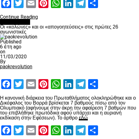
Facebook
Twitter
Email
Pinterest
WhatsApp
LinkedIn
Telegram
Μοιραστ
Continue Reading
Ποδόσφαιρο
Οι «κολώνες» και οι «απογοητεύσεις» στις πρώτες 26
αγωνιστικές
Published
6 έτη ago
on
11/03/2020
By
paokrevolution
Facebook
Twitter
Email
Pinterest
WhatsApp
LinkedIn
Telegram
Μοιραστ
Η κανονική διάρκεια του Πρωταθλήματος ολοκληρώθηκε και ο
Δικέφαλος του Βορρά βρίσκεται 7 βαθμούς πίσω από τον
Ολυμπιακό (αφήνουμε στην άκρη την αφαίρεση 7 βαθμών που
του επιβλήθηκε πρωτόδικα αφού υπάρχει και η αυριανή
εκδίκαση στην Εφέσεων). Το άρθρο
εδώ
Facebook
Twitter
Email
Pinterest
WhatsApp
LinkedIn
Telegram
Μοιραστ