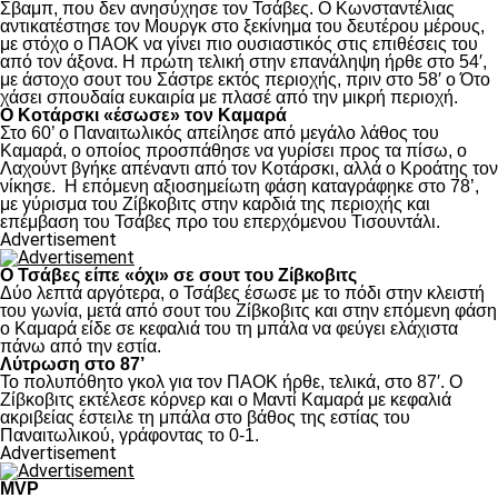
Σβαμπ, που δεν ανησύχησε τον Τσάβες. Ο Κωνσταντέλιας
αντικατέστησε τον Μουργκ στο ξεκίνημα του δευτέρου μέρους,
με στόχο ο ΠΑΟΚ να γίνει πιο ουσιαστικός στις επιθέσεις του
από τον άξονα. Η πρώτη τελική στην επανάληψη ήρθε στο 54′,
με άστοχο σουτ του Σάστρε εκτός περιοχής, πριν στο 58′ ο Ότο
χάσει σπουδαία ευκαιρία με πλασέ από την μικρή περιοχή.
Ο Κοτάρσκι «έσωσε» τον Καμαρά
Στο 60’ ο Παναιτωλικός απείλησε από μεγάλο λάθος του
Καμαρά, ο οποίος προσπάθησε να γυρίσει προς τα πίσω, ο
Λαχούντ βγήκε απέναντι από τον Κοτάρσκι, αλλά ο Κροάτης τον
νίκησε. Η επόμενη αξιοσημείωτη φάση καταγράφηκε στο 78’,
με γύρισμα του Ζίβκοβιτς στην καρδιά της περιοχής και
επέμβαση του Τσάβες προ του επερχόμενου Τισουντάλι.
Advertisement
Ο Τσάβες είπε «όχι» σε σουτ του Ζίβκοβιτς
Δύο λεπτά αργότερα, ο Τσάβες έσωσε με το πόδι στην κλειστή
του γωνία, μετά από σουτ του Ζίβκοβιτς και στην επόμενη φάση
ο Καμαρά είδε σε κεφαλιά του τη μπάλα να φεύγει ελάχιστα
πάνω από την εστία.
Λύτρωση στο 87’
Το πολυπόθητο γκολ για τον ΠΑΟΚ ήρθε, τελικά, στο 87′. Ο
Ζίβκοβιτς εκτέλεσε κόρνερ και ο Μαντί Καμαρά με κεφαλιά
ακριβείας έστειλε τη μπάλα στο βάθος της εστίας του
Παναιτωλικού, γράφοντας το 0-1.
Advertisement
MVP