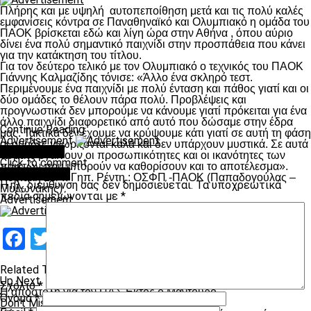
Πλήρης και με υψηλή αυτοπεποίθηση μετά και τις πολύ καλές
εμφανίσεις κόντρα σε Παναθηναϊκό και Ολυμπιακό η ομάδα του
ΠΑΟΚ βρίσκεται εδώ και λίγη ώρα στην Αθήνα , όπου αύριο
δίνει ένα πολύ σημαντικό παιχνίδι στην προσπάθεια που κάνει
για την κατάκτηση του τίτλου.
Για τον δεύτερο τελικό με τον Ολυμπιακό ο τεχνικός του ΠΑΟΚ
Γιάννης Καλμαζίδης τόνισε: «Άλλο ένα σκληρό τεστ.
Περιμένουμε ένα παιχνίδι με πολύ ένταση και πάθος γιατί και οι
δύο ομάδες το θέλουν πάρα πολύ. Προβλέψεις και
προγνωστικά δεν μπορούμε να κάνουμε γιατί πρόκειται για ένα
άλλο παιχνίδι διαφορετικό από αυτό που δώσαμε στην έδρα
Continue Reading
μας. Τακτικά δεν έχουμε να κρύψουμε κάτι γιατί σε αυτή τη φάση
Advertisement
οι ομάδες γνωρίζονται καλά και δεν υπάρχουν μυστικά. Σε αυτά
You may like
τα ματς βγαίνουν οι προσωπικότητες και οι ικανότητες των
Click to comment
παικτών που μπορούν να καθορίσουν και το αποτέλεσμα».
Leave a Reply
Κυριακή 26/4: Γηπ. Ρέντη : ΟΣΦΠ -ΠΑΟΚ (Παπαδογούλας –
Η ηλ. διεύθυνση σας δεν δημοσιεύεται.
Τα υποχρεωτικά
Μυλωνάκης)
πεδία σημειώνονται με
*
Advertisement
Facebook
Twitter
Email
Pinterest
WhatsApp
LinkedIn
Telegram
Μοιραστ
Related Topics:
Up Next
Σχόλιο
*
H αποστολή για τον ΠΑΣ-Εκτός ο Μαντούρο
Όνομα
*
Don't Miss