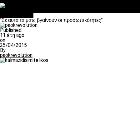
Στο OPEN τα προκριματικά, στη NOVA τα του πρωταθλήματος
Σαν σήμερα: Οταν “έφυγε” ο Λόραντ
πρωτοσέλιδο
“Σε αυτά τα ματς βγαίνουν οι προσωπικότητες”
Published
11 έτη ago
on
25/04/2015
By
paokrevolution