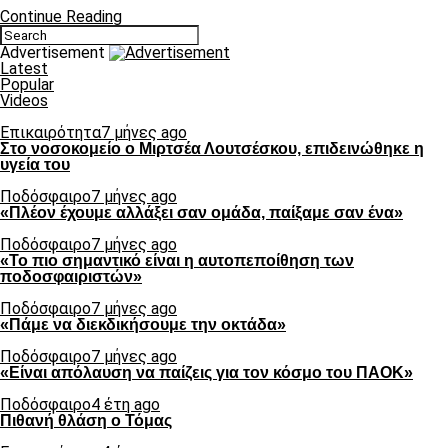
Continue Reading
Advertisement
Latest
Popular
Videos
Επικαιρότητα
7 μήνες ago
Στο νοσοκομείο ο Μιρτσέα Λουτσέσκου, επιδεινώθηκε η
υγεία του
Ποδόσφαιρο
7 μήνες ago
«Πλέον έχουμε αλλάξει σαν ομάδα, παίξαμε σαν ένα»
Ποδόσφαιρο
7 μήνες ago
«Το πιο σημαντικό είναι η αυτοπεποίθηση των
ποδοσφαιριστών»
Ποδόσφαιρο
7 μήνες ago
«Πάμε να διεκδικήσουμε την οκτάδα»
Ποδόσφαιρο
7 μήνες ago
«Είναι απόλαυση να παίζεις για τον κόσμο του ΠΑΟΚ»
Ποδόσφαιρο
4 έτη ago
Πιθανή θλάση ο Τόμας