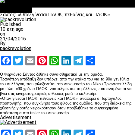
Σαν σήμερα: Οταν “έφυγε” ο Λόραντ
Επικαιρότητα
Σάντος: «Όταν γίνεσαι ΠΑΟΚ, πεθαίνεις και ΠΑΟΚ»
Published
10 έτη ago
on
21/04/2016
By
paokrevolution
Facebook
Twitter
Email
Pinterest
WhatsApp
LinkedIn
Telegram
Μοιραστ
O Φερνάντο Σάντος δέθηκε συναισθηματικά με την ομάδα.
Τρανότερη απόδειξη δεν υπάρχει από την ατάκα του για τα 90α γενέθλια
του συλλόγου, που φιλοξενείται στο ντοκιμαντέρ του Νίκου Τριανταφυλλίδη
με τίτλο: «90 χρόνια ΠΑΟΚ: νοσταλγώντας το μέλλον», που αναμένεται να
βγει στις κινηματογραφικές αίθουσες μετά το καλοκαίρι.
«Όταν γίνεσαι ΠΑΟΚ, πεθαίνεις και ΠΑΟΚ», αναφέρει ο Πορτογάλος
προπονητής, που συγκίνησε τους φίλους της ομάδας, που στη διάρκεια της
χθεσινής γιορτής χειροκρότησαν όταν προβλήθηκε το συγκεκριμένο
απόσπασμα στο trailer του ντοκιμαντέρ.
Advertisement
Facebook
Twitter
Email
Pinterest
WhatsApp
LinkedIn
Telegram
Μοιραστ