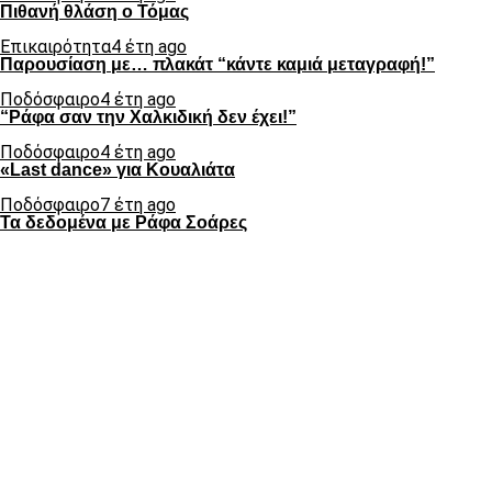
Πιθανή θλάση ο Τόμας
Επικαιρότητα
4 έτη ago
Παρουσίαση με… πλακάτ “κάντε καμιά μεταγραφή!”
Ποδόσφαιρο
4 έτη ago
“Ράφα σαν την Χαλκιδική δεν έχει!”
Ποδόσφαιρο
4 έτη ago
«Last dance» για Κουαλιάτα
Ποδόσφαιρο
7 έτη ago
Τα δεδομένα με Ράφα Σοάρες