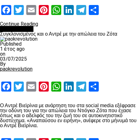
Facebook
Twitter
Email
Pinterest
WhatsApp
LinkedIn
Telegram
Μοιραστ
Continue Reading
Επικαιρότητα
Συγκλονισμένος και ο Αντρέ με την απώλεια του Ζότα
Published
1 έτος ago
on
03/07/2025
By
paokrevolution
Facebook
Twitter
Email
Pinterest
WhatsApp
LinkedIn
Telegram
Μοιραστ
Ο Αντρέ Βιεϊρίνια με ανάρτηση του στα social media εξέφρασε
την οδύνη του για την απώλεια του Ντιόγκο Ζότα που έχασε
όπως και ο αδελφός του την ζωή του σε αυτοκινητιστικό
δυστύχημα. «Αναπαύσου εν ειρήνη», ανέφερε στο μήνυμά του
ο Αντρέ Βιεϊρίνια.