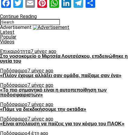
Facebook
Twitter
Email
Pinterest
WhatsApp
LinkedIn
Telegram
Μοιραστ
Continue Reading
Advertisement
Latest
Popular
Videos
Επικαιρότητα
7 μήνες ago
Στο νοσοκομείο ο Μιρτσέα Λουτσέσκου, επιδεινώθηκε η
υγεία του
Ποδόσφαιρο
7 μήνες ago
«Πλέον έχουμε αλλάξει σαν ομάδα, παίξαμε σαν ένα»
Ποδόσφαιρο
7 μήνες ago
«Το πιο σημαντικό είναι η αυτοπεποίθηση των
ποδοσφαιριστών»
Ποδόσφαιρο
7 μήνες ago
«Πάμε να διεκδικήσουμε την οκτάδα»
Ποδόσφαιρο
7 μήνες ago
«Είναι απόλαυση να παίζεις για τον κόσμο του ΠΑΟΚ»
Ποδόσφαιρο
4 έτη ago