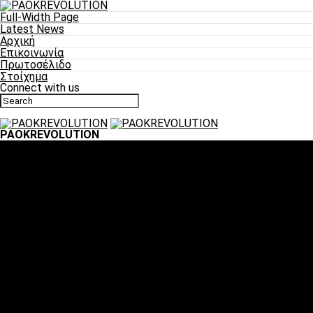
Full-Width Page
Latest News
Αρχική
Επικοινωνία
Πρωτοσέλιδο
Στοίχημα
Connect with us
PAOKREVOLUTION
Ποδόσφαιρο
«Πλέον έχουμε αλλάξει σαν ομάδα, παίξαμε σαν ένα»
«Το πιο σημαντικό είναι η αυτοπεποίθηση των
ποδοσφαιριστών»
«Πάμε να διεκδικήσουμε την οκτάδα»
«Είναι απόλαυση να παίζεις για τον κόσμο του ΠΑΟΚ»
«Θα τα δώσουμε όλα κόντρα στη Λιόν για την οκτάδα»
Μπάσκετ
Αλλαγή ώρας με Σπόρτινγκ και Μπιλμπάο