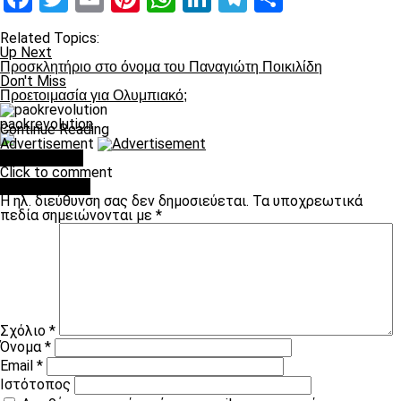
Related Topics:
Up Next
Προσκλητήριο στο όνομα του Παναγιώτη Ποικιλίδη
Don't Miss
Προετοιμασία για Ολυμπιακό;
paokrevolution
Continue Reading
Advertisement
You may like
Click to comment
Leave a Reply
Η ηλ. διεύθυνση σας δεν δημοσιεύεται.
Τα υποχρεωτικά
πεδία σημειώνονται με
*
Σχόλιο
*
Όνομα
*
Email
*
Ιστότοπος