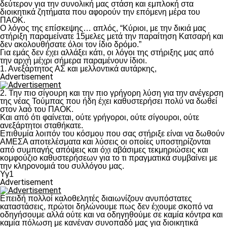
δεύτερον για την συνολική μας στάση και εμπλοκή στα
διοικητικά ζητήματα που αφορούν την επόμενη μέρα του
ΠΑΟΚ.
Ο λόγος της επίσκεψης… απλός, “Κύριοι, με την δικιά μας
στήριξη παραμείνατε 15μελες μετά την παραίτηση Κατσαρή και
δεν ακολουθήσατε όλοι τον ίδιο δρόμο.”
Για εμάς δεν έχει αλλάξει κάτι, οι λόγοι της στήριξης μας από
την αρχή μέχρι σήμερα παραμένουν ίδιοι.
1. Ανεξάρτητος ΑΣ και μελλοντικά αυτάρκης,
Advertisement
2. Την πιο σίγουρη και την πιο γρήγορη λύση για την ανέγερση
της νέας Τούμπας που ήδη έχει καθυστερήσει πολύ να δωθεί
στον λαό του ΠΑΟΚ.
Και από ότι φαίνεται, ούτε γρήγοροι, ούτε σίγουροι, ούτε
ανεξάρτητοι σταθήκατε.
Επιθυμία λοιπόν του κόσμου που σας στήριξε είναι να δωθούν
ΑΜΕΣΑ αποτελέσματα και λύσεις οι οποίες υποστηρίζονται
από συμπαγής απόψεις και όχι αβάσιμες τεκμηριώσεις και
κομφούζιο καθυστερήσεων για το τι πραγματικά συμβαίνει με
την κληρονομιά του συλλόγου μας.
Υγ1
Advertisement
Επειδή πολλοί καλοθελητές διαιωνίζουν ανυπόστατες
καταστάσεις, πρώτοι δηλώνουμε πως δεν έχουμε σκοπό να
οδηγήσουμε αλλά ούτε και να οδηγηθούμε σε καμία κόντρα και
καμία πόλωση με κανέναν συνοπαδό μας για διοικητικά