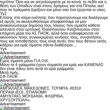
τερτίπια. Όσο και αν ασχολούμαστε με τα κοινά, το πεδίο και η
θέση των Οπαδών είναι στους δρόμους και στα Πέταλα, εκεί
που τα πράγματα ζορίζουν και μόνο σαν ένα έρχονται οι νίκες.
Υγ2
Επίσης στο κλίμα ενότητας που παροτρύνουμε και διαλέγουμε
εξ αρχής να ακολουθήσουμε αποφασίσαμε να μην
ανακοινώσουμε δημόσια τους λόγους που είμαστε κάθετα
απέναντι στην εμπλοκή Τσαλόπουλου-Χατζόπουλου στην
επόμενη μέρα του ΑΣ ΠΑΟΚ, αλλά όσοι ενδιαφέρονται να
ακούσουν ποιες συγκεκριμένες κινήσεις τους, συναντήσεις
τους και τοποθετήσεις τους είναι αυτές που τους θέτουν εκτός
κάδρου για εμάς είμαστε πάντα διαθέσιμοι…
Υγ4
Advertisement
Εμείς είμαστε μόνο Π.Α.Ο.Κ.
Μόνο τα 4 γράμματα έχουν σημασία για εμάς και ΚΑΝΕΝΑΣ
δεν είναι πάνω απο αυτά τα ιερά γράμματα.
Μετά τιμής,
ΣΦ ΠΑΟΚ
Advertisement
ΑΜΠΑΛΑΕΑ, ΜΑΚΕΔΟΝΕΣ, ΤΟΥΜΠΑ, #031#
ΠΕΡΑΙΑ (ΕΟ) , ΕΠΑΝΟΜΗ
ΑΜΥΝΤΑΙΟ, ΜΟΥΔΑΝΙΑ, ΦΛΩΡΙΝΑ,
ΧΡΥΣΟΥΠΟΛΗ».
Advertisement