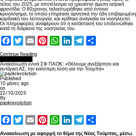
τέλος του 2025, με αποτέλεσμα να χρειαστεί άμεση ιατρική
φροντίδα. Ο 80χρονος ταλαιπωρήθηκε από έντονο
κρυολόγημα, το οποίο επηρέασε αρνητικά την ήδη επιβαρυμένη
καρδιακή του λειτουργία, και κρίθηκε αναγκαία να νοσηλευτεί.
Οι πληροφορίες αναφέρουν ότι η κατάστασή του επιδεινώθηκε
κατά τη διάρκεια της νοσηλείας του.
Facebook
Twitter
Email
Pinterest
WhatsApp
LinkedIn
Telegram
Μοιραστ
Continue Reading
Επικαιρότητα
Ανακοίνωση εννιά ΣΦ ΠΑΟΚ: «Θέλουμε ανεξάρτητο και
αυτάρκη ΑΣ, την καλύτερη λύση για την Τούμπα»
Published
10 μήνες ago
on
22/10/2025
By
paokrevolution
Facebook
Twitter
Email
Pinterest
WhatsApp
LinkedIn
Telegram
Μοιραστ
Ανακοίνωση με αφορμή το θέμα της Νέας Τούμπας, μέσω