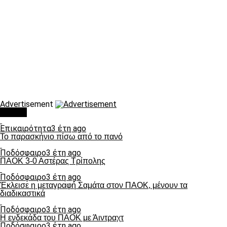
Advertisement
Τάσεις
Επικαιρότητα
3 έτη ago
Το παρασκήνιο πίσω από το πανό
Ποδόσφαιρο
3 έτη ago
ΠΑΟΚ 3-0 Αστέρας Τρίπολης
Ποδόσφαιρο
3 έτη ago
Έκλεισε η μεταγραφή Σαμάτα στον ΠΑΟΚ, μένουν τα
διαδικαστικά
Ποδόσφαιρο
3 έτη ago
Η ενδεκάδα του ΠΑΟΚ με Άιντραχτ
Ποδόσφαιρο
3 έτη ago