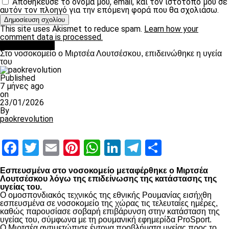
Αποθήκευσε το όνομά μου, email, και τον ιστότοπο μου σε
αυτόν τον πλοηγό για την επόμενη φορά που θα σχολιάσω.
This site uses Akismet to reduce spam.
Learn how your
comment data is processed.
Επικαιρότητα
Στο νοσοκομείο ο Μιρτσέα Λουτσέσκου, επιδεινώθηκε η υγεία
του
Published
7 μήνες ago
on
23/01/2026
By
paokrevolution
Facebook
Twitter
Email
Pinterest
WhatsApp
LinkedIn
Telegram
Μοιραστ
Εσπευσμένα στο νοσοκομείο μεταφέρθηκε ο Μιρτσέα
Λουτσέσκου λόγω της επιδείνωσης της κατάστασης της
υγείας του.
Ο ομοσπονδιακός τεχνικός της εθνικής Ρουμανίας εισήχθη
εσπευσμένα σε νοσοκομείο της χώρας τις τελευταίες ημέρες,
καθώς παρουσίασε σοβαρή επιβάρυνση στην κατάσταση της
υγείας του, σύμφωνα με τη ρουμανική εφημερίδα ProSport.
Ο Μιρτσέα αντιμετώπισε έντονα προβλήματα υγείας προς το