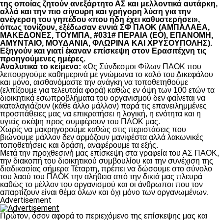
της οποίας ζητούν ανεξάρτητο ΑΣ και μελλοντικά αυτάρκη,
αλλά και την πιο σίγουρη και γρήγορη λύση για την
ανέγερση του γηπέδου «που ήδη έχει καθυστερήσει»,
όπως τονίζουν, εξέδωσαν εννιά ΣΦ ΠΑΟΚ (ΑΜΠΑΛΑΕΑ,
ΜΑΚΕΔΟΝΕΣ, ΤΟΥΜΠΑ, #031# ΠΕΡΑΙΑ (ΕΟ), ΕΠΑΝΟΜΗ,
ΑΜΥΝΤΑΙΟ, ΜΟΥΔΑΝΙΑ, ΦΛΩΡΙΝΑ ΚΑΙ ΧΡΥΣΟΥΠΟΛΗΣ).
Εξηγούν και γιατί έκαναν επίσκεψη στον Ερασιτέχνη τις
προηγούμενες ημέρες.
Αναλυτικά το κείμενο:
«Ως Σύνδεσμοι Φίλων ΠΑΟΚ που
λειτουργούμε καθημερινά με γνώμωνα το καλό του Δικεφάλου
και μόνο, αισθανόμαστε την ανάγκη να τοποθετηθούμε
(ελπίζουμε για τελευταία φορά) καθώς εν όψη των 100 ετών τα
διοικητικά εσωπροβλήματα του οργανισμού δεν φαίνεται να
καταλαγιάζουν (κάθε άλλο μάλλον) παρά τις επανειλημμένες
προσπάθειες μας να επικρατήσει η λογική, η ενότητα και η
υγιείς σκέψη προς συμφέρουν του ΠΑΟΚ μας.
Χωρίς να μακρηγορούμε καθώς στις περιστάσεις που
βιώνουμε μάλλον δεν αρμόζουν μανιφέστα αλλά λακωνικές
τοποθετήσεις και δράση, αναφέρουμε τα εξής.
Μετά την προχθεσινή μας επίσκεψη στα γραφεία του ΑΣ ΠΑΟΚ,
την διακοπή του διοικητικού συμβουλίου και την συνέχιση της
διαδικασίας σήμερα Τέταρτη, πρέπει να δώσουμε στο σύνολο
του λαού του ΠΑΟΚ την αλήθεια από την δικιά μας πλευρά
καθώς το μέλλον του οργανισμού και οι άνθρωποι που τον
απαρτίζουν είναι θέμα όλων και όχι μόνο των οργανωμένων.
Advertisement
Πρώτον, όσον αφορά το περιεχόμενο της επίσκεψης μας και