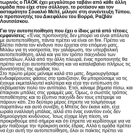
τωρινός ο ΠΑΟΚ έχει μεγαλύτερο ταβάνι από κάθε άλλη
ομάδα που είχε στον σύλλογο, το ροτέισον και τον
ασταμάτητο Σουαλιό Μεϊτέ, μίλησε στη συνέντευξη Τύπου,
ο προπονητής του Δικεφάλου του Βορρά, Ραζβάν
Λουτσέσκου.
Για την αυτοπεποίθηση που έχει ο ίδιος μετά από τέτοιες
εμφανίσεις
: «Ένας προπονητής δεν μπορεί να είναι απόλυτα
με αυτοπεποίθηση, πάντα πρέπει να είναι on fire. Πρέπει να
βλέπει πάντα τον κίνδυνο που έρχεται στο επόμενο ματς.
Μιλάω για τη νοοτροπία, την χαλάρωση, την υπερβολική
αυτοπεποίθηση, αλλά και για τον τρόπο παιχνιδιού των
αντιπάλων. Αλλά από την άλλη πλευρά, ένας προπονητής θα
πρέπει να έχει αυτοπεποίθηση και να καταλαβαίνει πλήρως τις
δυνατότητες της ομάδας του.
Στο πρώτο μέρος μείναμε καλά στο ματς, δημιουργήσαμε
ενδιαφέρουσες φάσεις στο τρανζίσιον, θα μπορούσαμε να τις
έχουμε εκμεταλλευτεί καλύτερα και είχα την εντύπωση ότι
σεβόμασταν πολύ τον αντίπαλο. Έτσι, κάναμε βήματα πίσω, και
έπαιρναν μπάλες στις γραμμές μας. Όμως, ο σωστός τρόπος
τοποθέτησης και το έξυπνο παιχνίδι δεν τους επέτρεψε να
πάρουν κάτι. Στο δεύτερο μέρος έπρεπε να τολμήσουμε
παραπάνω και αυτό συνέβη, η Μπέτις δεν έκανε κάτι, είχε
ωραία εναλλαγή μπάλας, αλλά στο ένας εναντίον ενός δεν
δημιούργησε κινδύνους. Ίσως είχαμε λίγη πίεση, να
προκριθούμε από σήμερα και ότι έπρεπε να κερδίσουμε για να
μην παίξουμε την πρόκριση εκτός έδρας. Αλλά η ομάδα πρέπει
να έχει αυτή την αυτοπεποίθηση, όλοι οι παίκτες πρέπει να