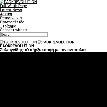
Full-Width Page
Latest News
Αρχική
Επικοινωνία
Πρωτοσέλιδο
Στοίχημα
Connect with us
PAOKREVOLUTION
Σαλπιγγίδης: «Υπήρξε επαφή με τον αντίπαλο»
Ποδόσφαιρο
«Πλέον έχουμε αλλάξει σαν ομάδα, παίξαμε σαν ένα»
«Το πιο σημαντικό είναι η αυτοπεποίθηση των
ποδοσφαιριστών»
«Πάμε να διεκδικήσουμε την οκτάδα»
«Είναι απόλαυση να παίζεις για τον κόσμο του ΠΑΟΚ»
«Θα τα δώσουμε όλα κόντρα στη Λιόν για την οκτάδα»
Μπάσκετ