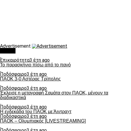
Advertisement
Τάσεις
Επικαιρότητα
3 έτη ago
Το παρασκήνιο πίσω από το πανό
Ποδόσφαιρο
3 έτη ago
ΠΑΟΚ 3-0 Αστέρας Τρίπολης
Ποδόσφαιρο
3 έτη ago
Έκλεισε η μεταγραφή Σαμάτα στον ΠΑΟΚ, μένουν τα
διαδικαστικά
Ποδόσφαιρο
3 έτη ago
Η ενδεκάδα του ΠΑΟΚ με Άιντραχτ
Ποδόσφαιρο
3 έτη ago
ΠΑΟΚ – Ολυμπιακός [LIVESTREAMING]
Ποδόσφαιρο
3 έτη ago