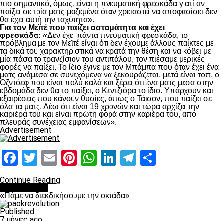
πιο σημαντικό, όμως, είναι η πνευματική φρεσκάδα γιατί αν
παίξει σε τρία ματς μαζεμένα όταν χρειαστεί να αποφασίσει δεν
θα έχει αυτή την ταχύτητα».
Για τον Μεϊτέ που παίζει ασταμάτητα και έχει
φρεσκάδα:
«Δεν έχει πάντα πνευματική φρεσκάδα, το
πρόβλημα με τον Μεϊτέ είναι ότι δεν έχουμε άλλους παίκτες με
τα δικά του χαρακτηριστικά να κρατά την θέση και να κόβει με
μία πάσα το τρανζίσιον του αντιπάλου, τον πιέσαμε μερικές
φορές να παίξει. Το ίδιο έγινε με τον Μπάμπα που όταν έχει ένα
ματς ανάμεσα σε συνεχόμενα να ξεκουράζεται, μετά είναι τοπ, ο
Οζντόεφ που είναι πολύ καλά και ξέρει ότι ένα ματς μέσα στην
εβδομάδα δεν θα το παίξει, ο Κεντζιόρα το ίδιο. Υπάρχουν και
εξαιρέσεις που κάνουν θυσίες, όπως ο Τάισον, που παίζει σε
όλα τα ματς. Λέω ότι είναι 19 χρονών και τώρα αρχίζει την
καριέρα του και είναι πρώτη φορά στην καριέρα του, από
πλευράς συνέχειας εμφανίσεων».
Advertisement
Facebook
Twitter
Email
Pinterest
WhatsApp
LinkedIn
Telegram
Μοιραστ
Continue Reading
Ποδόσφαιρο
«Πάμε να διεκδικήσουμε την οκτάδα»
Published
7 μήνες ago