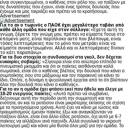
είναι συγκεντρωμένοι, ο καθένας στον ρόλο του, να παίζουν με
τις δυνατότητες που έχουν, είναι ένας τρόπος δουλειάς που
έχουμε και μας ταιριάζει και πρέπει να το κρατήσουμε.
Advertisement
Για το αν ο τωρινός ο ΠΑΟΚ έχει μεγαλύτερο ταβάνι από
κάθε άλλη ομάδα που είχε στον σύλλογο:
«Έχετε αυτή τη
γνώμη, ξέρετε την γνώμη μου, πρέπει να είμαστε focus στο
επόμενο ματς, είναι περίπλοκο αυτό που βλέπουμε, είναι
τόσες λεπτομέρειες που το μόνο που μετράει είναι να
είμαστε συγκεντρωμένοι. Αλλά και οι λεπτομέρειες δίνουν
το κάτι παραπάνω».
Για τα δυο στοιχεία οι συνδυασμοί στα γκολ, δεν δέχεται
ευκαιρίες σοβαρές:
«Σίγουρα είναι στο ανώτερο επίπεδο το
πνευματικό μκομμάτι και ότι οι παίκτες αισθάνονται καλά
σωματικά, είναι ότι ο καθένας βλέπεις την δουλειά που κάνει ο
συμπαίκτης σου στο μάξιμουμ και τον παρακινεί να κάνει το
ίδιο, Οπότε, η δύναμη η ψυχολογική έρχεται από το ότι βλέπουν
όλοι την δουλειά που κάνει ο καθένας».
Για το αν η ομάδα έχει φτάσει εκεί που ήθελε και έλεγε με
18-20 ενεργούς παίκτες:
«Αυτό πρέπει να συμβαίνει,
δείχνουμε αυτή την περίοδο αυτή την συμμετοχή και την
ενότητα, αν και το ροτέισον είναι μικρότερης έκτασης σε σχέση
με τα προηγούμενα χρόνια. Αυτό έχει να κάνει με ιώσεις και
τραυματισμούς έμεναν παίκτες έξω και αναγκάζονταν να
παίξουν άλλοι, είναι ένα άλλο είδος ροτέσιον, όχι αυτό με 6-7
παίκτες να αλλάζουν ανά παιχνίδι. Αλλά συνολικά το γκρουπ
λειτουργεί μαζί και κάνει μία θυσία όλοι μαζί για την ομάδα. Το