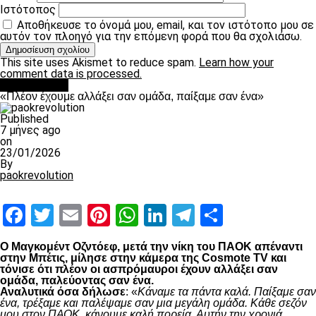
Ιστότοπος
Αποθήκευσε το όνομά μου, email, και τον ιστότοπο μου σε
αυτόν τον πλοηγό για την επόμενη φορά που θα σχολιάσω.
This site uses Akismet to reduce spam.
Learn how your
comment data is processed.
Ποδόσφαιρο
«Πλέον έχουμε αλλάξει σαν ομάδα, παίξαμε σαν ένα»
Published
7 μήνες ago
on
23/01/2026
By
paokrevolution
Facebook
Twitter
Email
Pinterest
WhatsApp
LinkedIn
Telegram
Μοιραστ
Ο Μαγκομέντ Οζντόεφ, μετά την νίκη του ΠΑΟΚ απέναντι
στην Μπέτις, μίλησε στην κάμερα της Cosmote TV και
τόνισε ότι πλέον οι ασπρόμαυροι έχουν αλλάξει σαν
ομάδα, παλεύοντας σαν ένα.
Αναλυτικά όσα δήλωσε
: «
Κάναμε τα πάντα καλά. Παίξαμε σαν
ένα, τρέξαμε και παλέψαμε σαν μια μεγάλη ομάδα. Κάθε σεζόν
μου στον ΠΑΟΚ, κάνουμε καλή πορεία. Αυτήν την χρονιά,