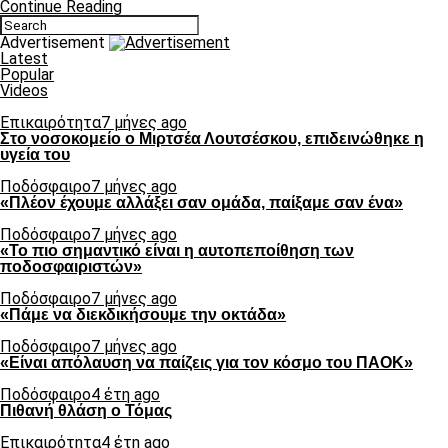
Continue Reading
Advertisement
Latest
Popular
Videos
Επικαιρότητα
7 μήνες ago
Στο νοσοκομείο ο Μιρτσέα Λουτσέσκου, επιδεινώθηκε η
υγεία του
Ποδόσφαιρο
7 μήνες ago
«Πλέον έχουμε αλλάξει σαν ομάδα, παίξαμε σαν ένα»
Ποδόσφαιρο
7 μήνες ago
«Το πιο σημαντικό είναι η αυτοπεποίθηση των
ποδοσφαιριστών»
Ποδόσφαιρο
7 μήνες ago
«Πάμε να διεκδικήσουμε την οκτάδα»
Ποδόσφαιρο
7 μήνες ago
«Είναι απόλαυση να παίζεις για τον κόσμο του ΠΑΟΚ»
Ποδόσφαιρο
4 έτη ago
Πιθανή θλάση ο Τόμας
Επικαιρότητα
4 έτη ago