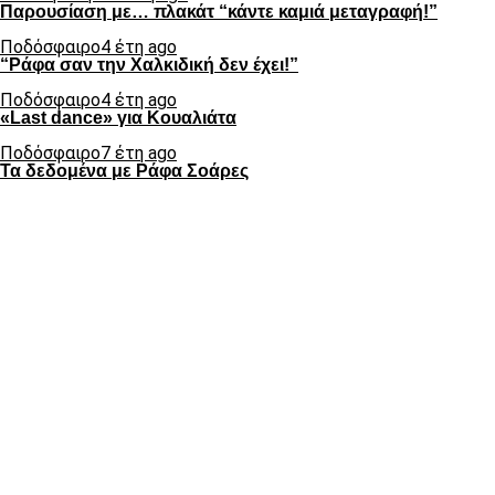
Παρουσίαση με… πλακάτ “κάντε καμιά μεταγραφή!”
Ποδόσφαιρο
4 έτη ago
“Ράφα σαν την Χαλκιδική δεν έχει!”
Ποδόσφαιρο
4 έτη ago
«Last dance» για Κουαλιάτα
Ποδόσφαιρο
7 έτη ago
Τα δεδομένα με Ράφα Σοάρες