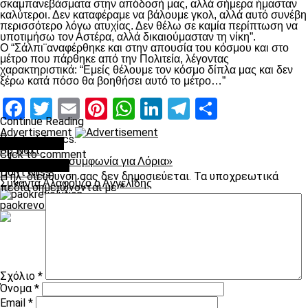
σκαμπανεβάσματα στην απόδοσή μας, αλλά σήμερα ήμασταν
καλύτεροι. Δεν καταφέραμε να βάλουμε γκολ, αλλά αυτό συνέβη
περισσότερο λόγω ατυχίας. Δεν θέλω σε καμία περίπτωση να
υποτιμήσω τον Αστέρα, αλλά δικαιούμασταν τη νίκη”.
Ο “Σάλπι¨αναφέρθηκε και στην απουσία του κόσμου και στο
μέτρο που πάρθηκε από την Πολιτεία, λέγοντας
χαρακτηριστικά: “Εμείς θέλουμε τον κόσμο δίπλα μας και δεν
ξέρω κατά πόσο θα βοηθήσει αυτό το μέτρο…”
Facebook
Twitter
Email
Pinterest
WhatsApp
LinkedIn
Telegram
Μοιραστ
Continue Reading
Advertisement
Related Topics:
You may like
Up Next
Click to comment
«Δεν υπάρχει συμφωνία για Λόρια»
Leave a Reply
Don't Miss
Η ηλ. διεύθυνση σας δεν δημοσιεύεται.
Τα υποχρεωτικά
Συναντά Αλαφούζο ο Αγγελίδης
πεδία σημειώνονται με
*
paokrevolution
Σχόλιο
*
Όνομα
*
Email
*