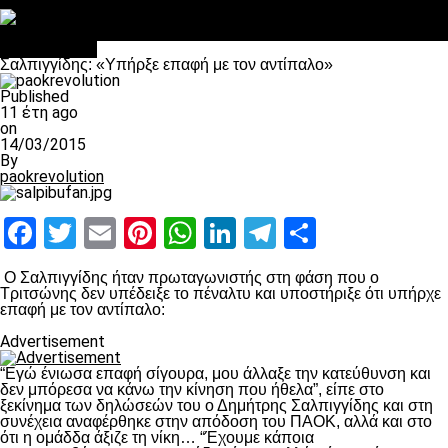
Στο OPEN τα προκριματικά, στη NOVA τα του πρωταθλήματος
Σαν σήμερα: Οταν “έφυγε” ο Λόραντ
Ποδόσφαιρο
Σαλπιγγίδης: «Υπήρξε επαφή με τον αντίπαλο»
Published
11 έτη ago
on
14/03/2015
By
paokrevolution
Facebook
Twitter
Email
Pinterest
WhatsApp
LinkedIn
Telegram
Μοιραστ
Ο Σαλπιγγίδης ήταν πρωταγωνιστής στη φάση που ο
Τριτσώνης δεν υπέδειξε το πέναλτυ και υποστήριξε ότι υπήρχε
επαφή με τον αντίπαλο:
Advertisement
“Εγώ ένιωσα επαφή σίγουρα, μου άλλαξε την κατεύθυνση και
δεν μπόρεσα να κάνω την κίνηση που ήθελα”, είπε στο
ξεκίνημα των δηλώσεών του ο Δημήτρης Σαλπιγγίδης και στη
συνέχεια αναφέρθηκε στην απόδοση του ΠΑΟΚ, αλλά και στο
ότι η ομάδδα άξιζε τη νίκη… “Έχουμε κάποια