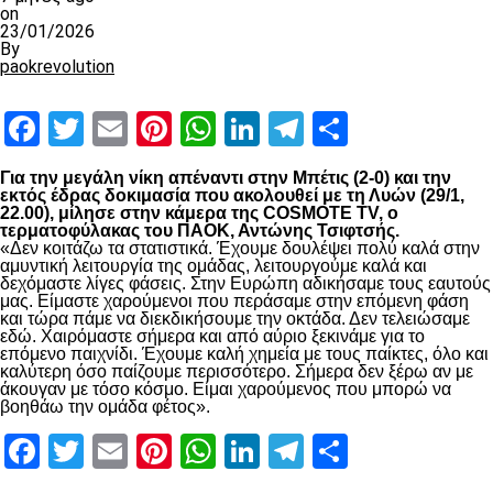
on
23/01/2026
By
paokrevolution
Facebook
Twitter
Email
Pinterest
WhatsApp
LinkedIn
Telegram
Μοιραστ
Για την μεγάλη νίκη απέναντι στην Μπέτις (2-0) και την
εκτός έδρας δοκιμασία που ακολουθεί με τη Λυών (29/1,
22.00), μίλησε στην κάμερα της COSMOTE TV, ο
τερματοφύλακας του ΠΑΟΚ, Αντώνης Τσιφτσής.
«Δεν κοιτάζω τα στατιστικά. Έχουμε δουλέψει πολύ καλά στην
αμυντική λειτουργία της ομάδας, λειτουργούμε καλά και
δεχόμαστε λίγες φάσεις. Στην Ευρώπη αδικήσαμε τους εαυτούς
μας. Είμαστε χαρούμενοι που περάσαμε στην επόμενη φάση
και τώρα πάμε να διεκδικήσουμε την οκτάδα. Δεν τελειώσαμε
εδώ. Χαιρόμαστε σήμερα και από αύριο ξεκινάμε για το
επόμενο παιχνίδι. Έχουμε καλή χημεία με τους παίκτες, όλο και
καλύτερη όσο παίζουμε περισσότερο. Σήμερα δεν ξέρω αν με
άκουγαν με τόσο κόσμο. Είμαι χαρούμενος που μπορώ να
βοηθάω την ομάδα φέτος».
Facebook
Twitter
Email
Pinterest
WhatsApp
LinkedIn
Telegram
Μοιραστ