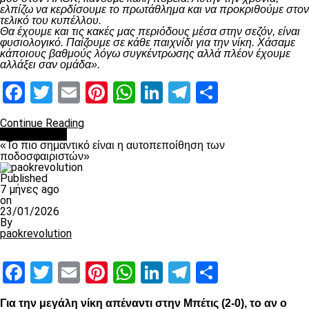
ελπίζω να κερδίσουμε το πρωτάθλημα και να προκριθούμε στον
τελικό του κυπέλλου.
Θα έχουμε και τις κακές μας περιόδους μέσα στην σεζόν, είναι
φυσιολογικό. Παίζουμε σε κάθε παιχνίδι για την νίκη. Χάσαμε
κάποιους βαθμούς λόγω συγκέντρωσης αλλά πλέον έχουμε
αλλάξει σαν ομάδα».
Facebook
Twitter
Email
Pinterest
WhatsApp
LinkedIn
Telegram
Μοιραστ
Continue Reading
Ποδόσφαιρο
«Το πιο σημαντικό είναι η αυτοπεποίθηση των
ποδοσφαιριστών»
Published
7 μήνες ago
on
23/01/2026
By
paokrevolution
Facebook
Twitter
Email
Pinterest
WhatsApp
LinkedIn
Telegram
Μοιραστ
Για την μεγάλη νίκη απέναντι στην Μπέτις (2-0), το αν ο